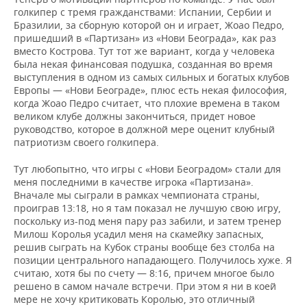
голкипер с тремя гражданствами: Испании, Сербии и
Бразилии, за сборную которой он и играет, Жоао Педро,
пришедший в «Партизан» из «Нови Београда», как раз
вместо Кострова. Тут тот же вариант, когда у человека
была некая финансовая подушка, созданная во время
выступления в одном из самых сильных и богатых клубов
Европы — «Нови Београде», плюс есть некая философия,
когда Жоао Педро считает, что плохие времена в таком
великом клубе должны закончиться, придет новое
руководство, которое в должной мере оценит клубный
патриотизм своего голкипера.
Тут любопытно, что игры с «Нови Београдом» стали для
меня последними в качестве игрока «Партизана».
Вначале мы сыграли в рамках чемпионата страны,
проиграв 13:18, но я там показал не лучшую свою игру,
поскольку из-под меня пару раз забили, и затем тренер
Милош Королья усадил меня на скамейку запасных,
решив сыграть на Кубок страны вообще без столба на
позиции центрального нападающего. Получилось хуже. Я
считаю, хотя бы по счету — 8:16, причем многое было
решено в самом начале встречи. При этом я ни в коей
мере не хочу критиковать Королью, это отличный