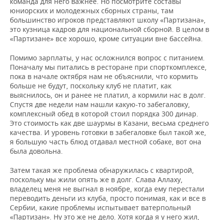
команда для него важнее. Но посмотрите составы
юниорских и молодежных сборных страны, там
большинство игроков представляют школу «Партизана»,
это кузница кадров для национальной сборной. В целом в
«Партизане» все хорошо, кроме ситуации вне бассейна.
Помимо зарплаты, у нас осложнился вопрос с питанием.
Поначалу мы питались в ресторане при спорткомплексе,
пока в начале октября нам не объяснили, что кормить
больше не будут, поскольку клуб не платит, как
выяснилось, он и ранее не платил, а кормили нас в долг.
Спустя две недели нам нашли какую-то забегаловку,
комплексный обед в которой стоил порядка 300 динар.
Это стоимость как две шаурмы в Казани, весьма среднего
качества. И уровень готовки в забегаловке был такой же,
я большую часть блюд отдавал местной собаке, вот она
была довольна.
Затем такая же проблема обнаружилась с квартирой,
поскольку мы жили опять же в долг. Слава Аллаху,
владелец меня не выгнал в ноябре, когда ему перестали
переводить деньги из клуба, просто понимая, как и все в
Сербии, какие проблемы испытывает ватерпольный
«Партизан». Ну это же не дело. Хотя когда я у него жил,