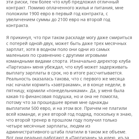
эти риски, тем более что клуб предложил отличный
контракт. Помимо оплаченного жилья и питания, мне
положили 1900 евро в первый год контракта, с
увеличением суммы до 2100 евро на второй год
контракта.
Я прикинул, что при таком раскладе могу даже смириться
с потерей одной-двух, может быть даже трех месячных
зарплат, хотя в водном поло они одни из самых
маленьких по сравнению с другими игровыми
командными видами спорта. Изначально директор клуба
«Партизан» меня убеждал, что клуб может задерживать
выплату зарплаты в срок, но в итоге рассчитывается.
Реальность оказалась такова, что с первого же месяца
нас начали кормить «завтраками», и в конце недели, в
пятницу, кормили «понедельниками». Да, у меня была
какая-то финансовая подушка, но и она не помогла,
потому что за прошедшее время мне однажды
выплатили 500 евро, и на этом все. Причем не платили
всей команде, и уже второй год подряд, поскольку я знаю,
что второй тренер в прошлом году получил только
четыре месячные зарплаты, людям из
административного штаба платили в таком же объеме.
Вот они реально работают в «Партизане» за идею, из-за