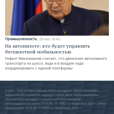
Промышленность
28 июл, 20:45
На автопилоте: кто будет управлять
беспилотной мобильностью
Рифкат Минниханов считает, что движение автономного
транспорта на шоссе, воде и в воздухе надо
координировать с единой платформы
© 2015 - 2026 Сетевое издание «Реальное время» Зарегистрировано
Федеральной службой по надзору в сфере связи, информационных
технологий и массовых коммуникаций (Роскомнадзор) –
регистрационный номер ЭЛ № ФС 77 - 79627 от 18 декабря 2020 г. (ранее
свидетельство Эл № ФС 77-59331 от 18 сентября 2014 г.)