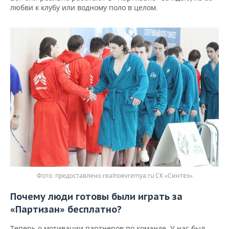
любви к клубу или водному поло в целом.
предоставлено realnoevremya.ru СК «Синтез»
Почему
люди
готовы
были
играть
за
«
Партизан
»
бесплатно
?
Теперь о мотивации партнеров по команде. У нас был