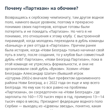
Почему
«
Партизан
»
на
обочине
?
Возвращаясь к сербскому чемпионату, там другое водное
поло, намного выше уровнем, поэтому я прекрасно
понимаю своих партнеров, которые готовы были
потерпеть и не покидать «Партизан». Но чего я не
понимаю, это отношения к этому клубу. С выстроенной
пирамидой, когда молодежь переходила в дубль команды
«Баньицу» и уже оттуда в «Партизан». Причем ранее
была история, когда «Нови Београд» только начинал свой
путь в элиту, после создания, то у клубов был совместный
дубль «НБГ-Партизан», «Нови Београд-Партизан», пока в
этой команде не утряслись формальности, и они не
организовали свой дубль «Вукови». Хозяин «Нови
Београда» Александар Шапич (бывший игрок
«Штурма-2002») вначале был префектом одноименного
района Нови Београд, а с 2022 года он еще и мэр всего
Белграда. Но ему как-то все равно на проблемы
«Партизана», он сосредоточен на «Нови Београде» ,где
зарплаты по 160—170 тысяч евро в год, примерно 13—14
тысяч евро в месяц. Президент федерации водного поло
Сербии — выходец из «Црвены звезды», понятно, какая