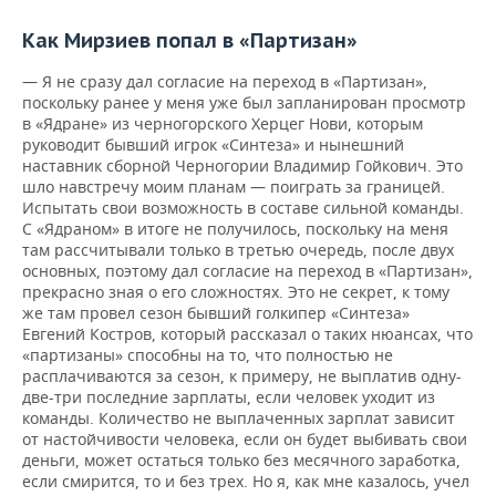
ВОДНЫЕ ВИДЫ СПОРТА
ОБРАЗОВАНИЕ
Как
Мирзиев
попал
в
«
Партизан
»
ХОККЕЙ С МЯЧОМ
ПРОИСШЕСТВИЯ
— Я не сразу дал согласие на переход в «Партизан»,
поскольку ранее у меня уже был запланирован просмотр
в «Ядране» из черногорского Херцег Нови, которым
руководит бывший игрок «Синтеза» и нынешний
наставник сборной Черногории Владимир Гойкович. Это
шло навстречу моим планам — поиграть за границей.
Испытать свои возможность в составе сильной команды.
С «Ядраном» в итоге не получилось, поскольку на меня
там рассчитывали только в третью очередь, после двух
основных, поэтому дал согласие на переход в «Партизан»,
прекрасно зная о его сложностях. Это не секрет, к тому
же там провел сезон бывший голкипер «Синтеза»
Евгений Костров, который рассказал о таких нюансах, что
«партизаны» способны на то, что полностью не
расплачиваются за сезон, к примеру, не выплатив одну-
две-три последние зарплаты, если человек уходит из
команды. Количество не выплаченных зарплат зависит
от настойчивости человека, если он будет выбивать свои
деньги, может остаться только без месячного заработка,
если смирится, то и без трех. Но я, как мне казалось, учел