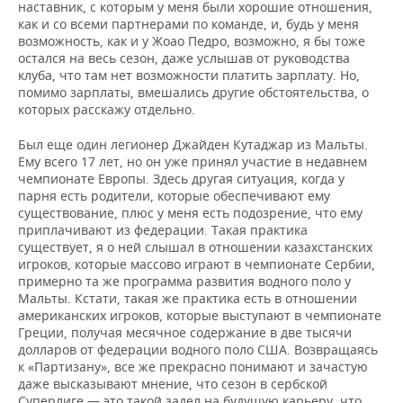
наставник, с которым у меня были хорошие отношения,
как и со всеми партнерами по команде, и, будь у меня
возможность, как и у Жоао Педро, возможно, я бы тоже
остался на весь сезон, даже услышав от руководства
клуба, что там нет возможности платить зарплату. Но,
помимо зарплаты, вмешались другие обстоятельства, о
которых расскажу отдельно.
Был еще один легионер Джайден Кутаджар из Мальты.
Ему всего 17 лет, но он уже принял участие в недавнем
чемпионате Европы. Здесь другая ситуация, когда у
парня есть родители, которые обеспечивают ему
существование, плюс у меня есть подозрение, что ему
приплачивают из федерации. Такая практика
существует, я о ней слышал в отношении казахстанских
игроков, которые массово играют в чемпионате Сербии,
примерно та же программа развития водного поло у
Мальты. Кстати, такая же практика есть в отношении
американских игроков, которые выступают в чемпионате
Греции, получая месячное содержание в две тысячи
долларов от федерации водного поло США. Возвращаясь
к «Партизану», все же прекрасно понимают и зачастую
даже высказывают мнение, что сезон в сербской
Суперлиге — это такой задел на будущую карьеру, что