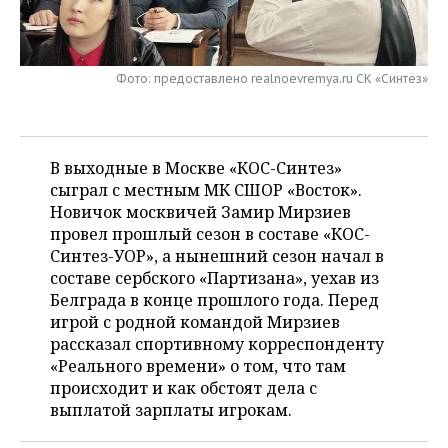
НЕФТЕХИМИЯ
РОЗНИЧНАЯ ТОРГОВЛЯ
НОВОСТИ ТЕХНОЛОГИЙ
МЕРОПРИЯТИЯ
НЕФТЬ
Фото: предоставлено realnoevremya.ru СК «Синтез»
ТРАНСПОРТ
IT
НОВОСТИ МЕРОПРИЯТИЙ
СПОРТ
ОПК
УСЛУГИ
МЕДИА
ВЫЕЗДНАЯ РЕДАКЦИЯ
НОВОСТИ СПОРТА
ОБЩЕСТВО
ЭНЕРГЕТИКА
В выходные в Москве «КОС-Синтез»
ТЕЛЕКОММУНИКАЦИИ
БИЗНЕС-БРАНЧИ
ФУТБОЛ
НОВОСТИ ОБЩЕСТВА
ФОТОГАЛЕРЕЯ
сыграл с местным МК СШОР «Восток».
Новичок москвичей Замир Мирзиев
ONLINE-КОНФЕРЕНЦИИ
ХОККЕЙ
ВЛАСТЬ
СЮЖЕТЫ
провел прошлый сезон в составе «КОС-
Синтез-УОР», а нынешний сезон начал в
ОТКРЫТАЯ ЛЕКЦИЯ
БАСКЕТБОЛ
ИНФРАСТРУКТУРА
СПРАВОЧНИК
составе сербского «Партизана», уехав из
Белграда в конце прошлого года. Перед
ВОЛЕЙБОЛ
ИСТОРИЯ
СПИСОК ПЕРСОН
ПОЛНАЯ ВЕРСИЯ
игрой с родной командой Мирзиев
рассказал спортивному корреспонденту
КИБЕРСПОРТ
КУЛЬТУРА
СПИСОК КОМПАНИЙ
«Реального времени» о том, что там
происходит и как обстоят дела с
ФИГУРНОЕ КАТАНИЕ
МЕДИЦИНА
выплатой зарплаты игрокам.