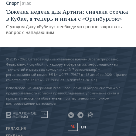
Спорт
01:50
Тяжелая неделя для Артиги: сначала осечка
в Кубке, а теперь и ничья с «Оренбургом»
С уходом Даку «Рубину» необходимо срочно закрывать
вопрос с нападающим
© 2015 - 2026 Сетевое издание «Реальное время» Зарегистрировано
Федеральной службой по надзору в сфере связи, информационных
технологий и массовых коммуникаций (Роскомнадзор) –
регистрационный номер ЭЛ № ФС 77 - 79627 от 18 декабря 2020 г. (ранее
свидетельство Эл № ФС 77-59331 от 18 сентября 2014 г.)
Использование материалов Реального Времени разрешено только с
предварительного согласия правообладателей, упоминание сайта и
прямая гиперссылка обязательны при частичном или полном
воспроизведении материалов.
18+
RU
EN
РЕДАКЦИЯ
РЕКЛАМА