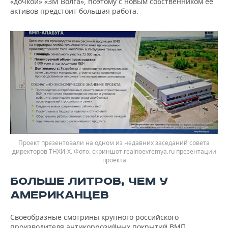
«дочкой» «ЗМ Волга», поэтому с новым собственником ее
активов предстоит большая работа.
Проект презентовали на одном из недавних заседаний совета
директоров ТНХИ-Х.
скриншот realnoevremya.ru презентации
проекта
БОЛЬШЕ ЛИТРОВ, ЧЕМ У
АМЕРИКАНЦЕВ
Своеобразные смотрины крупного российского
производителя антикоррозийных покрытий ВМП