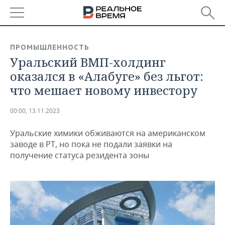
РЕГИОНЫ
ПРОМЫШЛЕННОСТЬ
Уральский ВМП-холдинг
БАШКОРТОСТАН
НОВОСТИ
оказался в «Алабуге» без льгот:
ТАТАРСТАН
АНАЛИТИКА
что мешает новому инвестору
УДМУРТИЯ
НОВОСТИ АНАЛИТИКИ
ЭКОНОМИКА
00:00, 13.11.2023
ДЕКЛАРАЦИИ О ДОХОДАХ
НОВОСТИ ЭКОНОМИКИ
ПРОМЫШЛЕННОСТЬ
Уральские химики обживаются на американском
заводе в РТ, но пока не подали заявки на
КОРОЛИ ГОСЗАКАЗА ПФО
ФИНАНСЫ
НОВОСТИ
НЕДВИЖИМОСТЬ
получение статуса резидента зоны
ПРОМЫШЛЕННОСТИ
ВУЗЫ ТАТАРСТАНА
БАНКИ
НОВОСТИ НЕДВИЖИМОСТИ
АВТО
АГРОПРОМ
КОМУ ПРИНАДЛЕЖАТ
БЮДЖЕТ
НОВОСТИ АВТО
БИЗНЕС
ТОРГОВЫЕ ЦЕНТРЫ
МАШИНОСТРОЕНИЕ
ТАТАРСТАНА
ИНВЕСТИЦИИ
НОВОСТИ БИЗНЕСА
ТЕХНОЛОГИИ