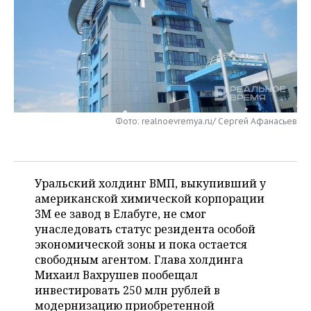
НЕФТЕХИМИЯ
РОЗНИЧНАЯ ТОРГОВЛЯ
НОВОСТИ ТЕХНОЛОГИЙ
МЕРОПРИЯТИЯ
НЕФТЬ
ТРАНСПОРТ
IT
НОВОСТИ МЕРОПРИЯТИЙ
СПОРТ
ОПК
УСЛУГИ
МЕДИА
ВЫЕЗДНАЯ РЕДАКЦИЯ
НОВОСТИ СПОРТА
ОБЩЕСТВО
ЭНЕРГЕТИКА
ТЕЛЕКОММУНИКАЦИИ
БИЗНЕС-БРАНЧИ
ФУТБОЛ
НОВОСТИ ОБЩЕСТВА
ФОТОГАЛЕРЕЯ
Фото: realnoevremya.ru/ Сергей Афанасьев
ONLINE-КОНФЕРЕНЦИИ
ХОККЕЙ
ВЛАСТЬ
СЮЖЕТЫ
Уральский холдинг ВМП, выкупивший у
ОТКРЫТАЯ ЛЕКЦИЯ
БАСКЕТБОЛ
ИНФРАСТРУКТУРА
СПРАВОЧНИК
американской химической корпорации
3М ее завод в Елабуге, не смог
ВОЛЕЙБОЛ
ИСТОРИЯ
СПИСОК ПЕРСОН
ПОЛНАЯ ВЕРСИЯ
унаследовать статус резидента особой
экономической зоны и пока остается
КИБЕРСПОРТ
КУЛЬТУРА
СПИСОК КОМПАНИЙ
свободным агентом. Глава холдинга
Михаил Вахрушев пообещал
ФИГУРНОЕ КАТАНИЕ
МЕДИЦИНА
инвестировать 250 млн рублей в
модернизацию приобретенной