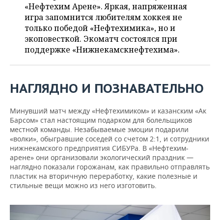
ВОДНЫЕ ВИДЫ СПОРТА
ОБРАЗОВАНИЕ
«Нефтехим Арене». Яркая, напряженная
игра запомнится любителям хоккея не
ХОККЕЙ С МЯЧОМ
ПРОИСШЕСТВИЯ
только победой «Нефтехимика», но и
экоповесткой. Экоматч состоялся при
поддержке «Нижнекамскнефтехима».
НАГЛЯДНО И ПОЗНАВАТЕЛЬНО
Минувший матч между «Нефтехимиком» и казанским «Ак
Барсом» стал настоящим подарком для болельщиков
местной команды. Незабываемые эмоции подарили
«волки», обыгравшие соседей со счетом 2:1, и сотрудники
нижнекамского предприятия СИБУРа. В «Нефтехим-
арене» они организовали экологический праздник —
наглядно показали горожанам, как правильно отправлять
пластик на вторичную переработку, какие полезные и
стильные вещи можно из него изготовить.