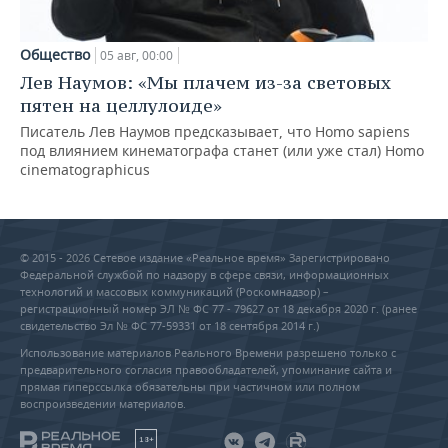
Общество
05 авг, 00:00
Лев Наумов: «Мы плачем из-за световых
пятен на целлулоиде»
Писатель Лев Наумов предсказывает, что Homo sapiens
под влиянием кинематографа станет (или уже стал) Homo
cinematographicus
© 2015 - 2026 Сетевое издание «Реальное время» Зарегистрировано
Федеральной службой по надзору в сфере связи, информационных
технологий и массовых коммуникаций (Роскомнадзор) –
регистрационный номер ЭЛ № ФС 77 - 79627 от 18 декабря 2020 г. (ранее
свидетельство Эл № ФС 77-59331 от 18 сентября 2014 г.)
Использование материалов Реального Времени разрешено только с
предварительного согласия правообладателей, упоминание сайта и
прямая гиперссылка обязательны при частичном или полном
воспроизведении материалов.
18+