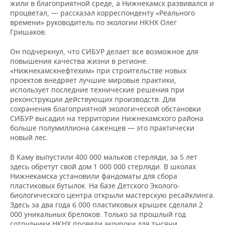
жили в благоприятной среде, а Нижнекамск развивался и
процветал, — рассказал корреспонденту «Реального
времени» руководитель по экологии НКНХ Олег
Гришаков.
Он подчеркнул, что СИБУР делает все возможное для
повышения качества жизни в регионе.
«Нижнекамскнефтехим» при строительстве новых
проектов внедряет лучшие мировые практики,
использует последние технические решения при
реконструкции действующих производств. Для
сохранения благоприятной экологической обстановки
СИБУР высадил на территории Нижнекамского района
больше полумиллиона саженцев — это практически
новый лес.
В Каму выпустили 400 000 мальков стерляди, за 5 лет
здесь обретут свой дом 1 000 000 стерляди. В школах
Нижнекамска установили фандоматы для сбора
пластиковых бутылок. На базе Детского Эколого-
биологического центра открыли мастерскую ресайклинга.
Здесь за два года 6 000 пластиковых крышек сделали 2
000 уникальных брелоков. Только за прошлый год
сотрудники НКНХ провели экоуроки для тысячи