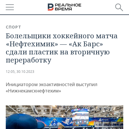
РЕГИОНЫ
СПОРТ
Болельщики хоккейного матча
БАШКОРТОСТАН
НОВОСТИ
«Нефтехимик» — «Ак Барс»
ТАТАРСТАН
АНАЛИТИКА
сдали пластик на вторичную
переработку
УДМУРТИЯ
НОВОСТИ АНАЛИТИКИ
ЭКОНОМИКА
12:05, 30.10.2023
ДЕКЛАРАЦИИ О ДОХОДАХ
НОВОСТИ ЭКОНОМИКИ
ПРОМЫШЛЕННОСТЬ
Инициатором экоактивностей выступил
КОРОЛИ ГОСЗАКАЗА ПФО
ФИНАНСЫ
НОВОСТИ
НЕДВИЖИМОСТЬ
«Нижнекамскнефтехим»
ПРОМЫШЛЕННОСТИ
ВУЗЫ ТАТАРСТАНА
БАНКИ
НОВОСТИ НЕДВИЖИМОСТИ
АВТО
АГРОПРОМ
КОМУ ПРИНАДЛЕЖАТ
БЮДЖЕТ
НОВОСТИ АВТО
БИЗНЕС
ТОРГОВЫЕ ЦЕНТРЫ
МАШИНОСТРОЕНИЕ
ТАТАРСТАНА
ИНВЕСТИЦИИ
НОВОСТИ БИЗНЕСА
ТЕХНОЛОГИИ