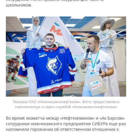
школьников.
Реклама ПАО «Нижнекамскнефтехим».
предоставлено
realnoevremya.ru пресс-службой «Нижнекамскнефтехима»
Во время экоматча между «Нефтехимиком» и «Ак Барсом»
сотрудники нижнекамского предприятия СИБУРа еще раз
напомнили горожанам об ответственном отношении к