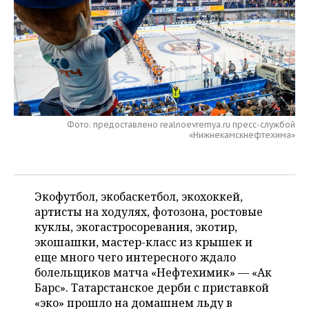
НЕФТЕХИМИЯ
РОЗНИЧНАЯ ТОРГОВЛЯ
НОВОСТИ ТЕХНОЛОГИЙ
МЕРОПРИЯТИЯ
НЕФТЬ
ТРАНСПОРТ
IT
НОВОСТИ МЕРОПРИЯТИЙ
СПОРТ
ОПК
УСЛУГИ
МЕДИА
ВЫЕЗДНАЯ РЕДАКЦИЯ
НОВОСТИ СПОРТА
ОБЩЕСТВО
ЭНЕРГЕТИКА
ТЕЛЕКОММУНИКАЦИИ
БИЗНЕС-БРАНЧИ
ФУТБОЛ
НОВОСТИ ОБЩЕСТВА
ФОТОГАЛЕРЕЯ
Фото: предоставлено realnoevremya.ru пресс-службой
«Нижнекамскнефтехима»
ONLINE-КОНФЕРЕНЦИИ
ХОККЕЙ
ВЛАСТЬ
СЮЖЕТЫ
ОТКРЫТАЯ ЛЕКЦИЯ
БАСКЕТБОЛ
ИНФРАСТРУКТУРА
СПРАВОЧНИК
Экофутбол, экобаскетбол, экохоккей,
артисты на ходулях, фотозона, ростовые
ВОЛЕЙБОЛ
ИСТОРИЯ
СПИСОК ПЕРСОН
ПОЛНАЯ ВЕРСИЯ
куклы, экогастросоревания, экотир,
экошашки, мастер-класс из крышек и
КИБЕРСПОРТ
КУЛЬТУРА
СПИСОК КОМПАНИЙ
еще много чего интересного ждало
болельщиков матча «Нефтехимик» — «Ак
ФИГУРНОЕ КАТАНИЕ
МЕДИЦИНА
Барс». Татарстанское дерби с приставкой
«эко» прошло на домашнем льду в