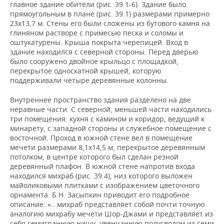
главное здание обители (рис. 39.1-6). Здание было
прямоугольным в плане (рис. 39.1) размерами примерно
23х13,7 м. Стены его были сложены из бутового камня на
глиняном растворе с примесью песка и соломы и
оштукатурены. Крыша покрыта черепицей. Вход в
здание находился с северной стороны. Перед дверью
было сооружено двойное крыльцо с площадкой,
перекрытое односкатной крышей, которую
поддерживали четыре деревянные колонны.
Внутреннее пространство здания разделено на две
неравные части. С северной, меньшей части находились
три помещения: кухня с камином и коридор, ведущий к
минарету, с западной стороны и служебное помещение с
восточной. Проход в южной стене вел в помещение
мечети размерами 8,1х14,5 м, перекрытое деревянным
потолком, в центре которого был сделан резной
деревянный плафон. В южной стене напротив входа
находился михраб (рис. 39.4), низ которого выложен
майоликовыми плитками с изображением цветочного
орнамента. Б.Н. Засыпкин приводит его подробное
описание: «...михраб представляет собой почти точную
аналогию михрабу мечети Шор-Джами и представляет из
себя семигранную нишу, увенчанную полусводом из семи