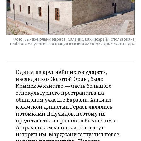
НЕФТЕХИМИЯ
РОЗНИЧНАЯ ТОРГОВЛЯ
НОВОСТИ ТЕХНОЛОГИЙ
МЕРОПРИЯТИЯ
НЕФТЬ
ТРАНСПОРТ
IT
НОВОСТИ МЕРОПРИЯТИЙ
СПОРТ
ОПК
Фото: Зынджирлы-медресе. Салачик, Бахчисарай/использована
УСЛУГИ
МЕДИА
ВЫЕЗДНАЯ РЕДАКЦИЯ
НОВОСТИ СПОРТА
ОБЩЕСТВО
realnoevremya.ru иллюстрация из книги «История крымских татар»
ЭНЕРГЕТИКА
ТЕЛЕКОММУНИКАЦИИ
БИЗНЕС-БРАНЧИ
ФУТБОЛ
НОВОСТИ ОБЩЕСТВА
ФОТОГАЛЕРЕЯ
ONLINE-КОНФЕРЕНЦИИ
ХОККЕЙ
ВЛАСТЬ
СЮЖЕТЫ
Одним из крупнейших государств,
наследников Золотой Орды, было
ОТКРЫТАЯ ЛЕКЦИЯ
БАСКЕТБОЛ
ИНФРАСТРУКТУРА
СПРАВОЧНИК
Крымское ханство — часть большого
этнокультурного пространства на
ВОЛЕЙБОЛ
ИСТОРИЯ
СПИСОК ПЕРСОН
ПОЛНАЯ ВЕРСИЯ
обширном участке Евразии. Ханы из
крымской династии Гераев являлись
КИБЕРСПОРТ
КУЛЬТУРА
СПИСОК КОМПАНИЙ
потомками Джучидов, поэтому их
представители правили в Казанском и
Астраханском ханствах. Институт
ФИГУРНОЕ КАТАНИЕ
МЕДИЦИНА
истории им. Марджани выпустил новое