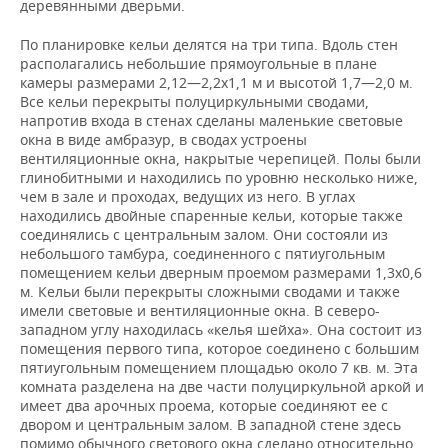
деревянными дверьми.
По планировке кельи делятся на три типа. Вдоль стен
располагались небольшие прямоугольные в плане
камеры размерами 2,12—2,2х1,1 м и высотой 1,7—2,0 м.
Все кельи перекрыты полуциркульными сводами,
напротив входа в стенах сделаны маленькие световые
окна в виде амбразур, в сводах устроены
вентиляционные окна, накрытые черепицей. Полы были
глинобитными и находились по уровню несколько ниже,
чем в зале и проходах, ведущих из него. В углах
находились двойные спаренные кельи, которые также
соединялись с центральным залом. Они состояли из
небольшого тамбура, соединенного с пятиугольным
помещением кельи дверным проемом размерами 1,3х0,6
м. Кельи были перекрыты сложными сводами и также
имели световые и вентиляционные окна. В северо-
западном углу находилась «келья шейха». Она состоит из
помещения первого типа, которое соединено с большим
пятиугольным помещением площадью около 7 кв. м. Эта
комната разделена на две части полуциркульной аркой и
имеет два арочных проема, которые соединяют ее с
двором и центральным залом. В западной стене здесь
помимо обычного светового окна сделано относительно