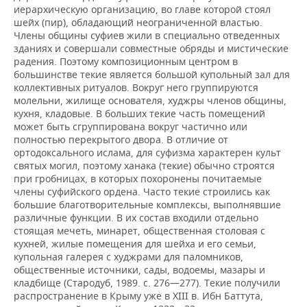
иерархическую организацию, во главе которой стоял
шейх (пир), обладающий неограниченной властью.
Члены общины суфиев жили в специально отведенных
зданиях и совершали совместные обряды и мистические
радения. Поэтому композиционным центром в
большинстве текие является большой купольный зал для
коллективных ритуалов. Вокруг него группируются
молельни, жилище основателя, худжры членов общины,
кухня, кладовые. В больших текие часть помещений
может быть сгруппирована вокруг частично или
полностью перекрытого двора. В отличие от
ортодоксального ислама, для суфизма характерен культ
святых могил, поэтому ханака (текие) обычно строятся
при гробницах, в которых похоронены почитаемые
члены суфийского ордена. Часто текие строились как
большие благотворительные комплексы, выполнявшие
различные функции. В их состав входили отдельно
стоящая мечеть, минарет, общественная столовая с
кухней, жилые помещения для шейха и его семьи,
купольная галерея с худжрами для паломников,
общественные источники, сады, водоемы, мазары и
кладбище (Стародуб, 1989. с. 276—277). Текие получили
распространение в Крыму уже в XIII в. Ибн Баттута,