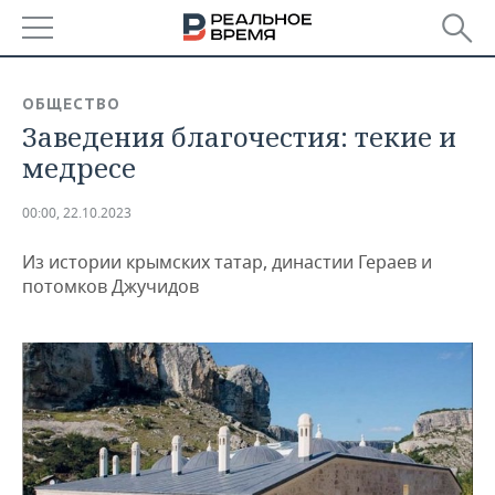
РЕГИОНЫ
ОБЩЕСТВО
Заведения благочестия: текие и
БАШКОРТОСТАН
НОВОСТИ
медресе
ТАТАРСТАН
АНАЛИТИКА
00:00, 22.10.2023
УДМУРТИЯ
НОВОСТИ АНАЛИТИКИ
ЭКОНОМИКА
Из истории крымских татар, династии Гераев и
ДЕКЛАРАЦИИ О ДОХОДАХ
НОВОСТИ ЭКОНОМИКИ
ПРОМЫШЛЕННОСТЬ
потомков Джучидов
КОРОЛИ ГОСЗАКАЗА ПФО
ФИНАНСЫ
НОВОСТИ
НЕДВИЖИМОСТЬ
ПРОМЫШЛЕННОСТИ
ВУЗЫ ТАТАРСТАНА
БАНКИ
НОВОСТИ НЕДВИЖИМОСТИ
АВТО
АГРОПРОМ
КОМУ ПРИНАДЛЕЖАТ
БЮДЖЕТ
НОВОСТИ АВТО
БИЗНЕС
ТОРГОВЫЕ ЦЕНТРЫ
МАШИНОСТРОЕНИЕ
ТАТАРСТАНА
ИНВЕСТИЦИИ
НОВОСТИ БИЗНЕСА
ТЕХНОЛОГИИ