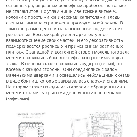
основных рядов разных рельефных арабесок, но только
не сталактитов. По углам ниши две тонкие витые ¾
колонки с простыми коническими капителями. Гладь
стены и тимпана ограничена прямоугольной рамой. В
тимпане размещены пять плоских розеток, две из них
рельефные. Весь михраб утерял архитектурное
взаимоотношение своих частей, и его декоративность
подчеркивается росписью и применением расписных
плиток». С западной и восточной сторон молельного зала
мечети находились боковые нефы, которые имели два
этажа. В первом этаже находились худжры (кельи), по
восемь с каждой стороны. Они соединялись с залом
маленькими дверками и освещались небольшими окнами
в виде бойниц, которые закрывались снаружи ставнями.
На втором этаже находились галереи с обращенными к
мечети окнами, закрытыми деревянными решетками
(кафесами).