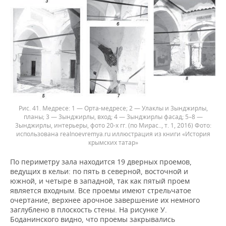
Рис. 41. Медресе: 1 — Орта-медресе; 2 — Улаклы и 3ынджирлы,
планы; 3 — 3ынджирлы, вход; 4 — 3ынджирлы фасад; 5–8 —
3ынджирлы, интерьеры, фото 20-х гг. (по Мирас.., т. 1, 2016)
использована realnoevremya.ru иллюстрация из книги «История
крымских татар»
По периметру зала находится 19 дверных проемов,
ведущих в кельи: по пять в северной, восточной и
южной, и четыре в западной, так как пятый проем
является входным. Все проемы имеют стрельчатое
очертание, верхнее арочное завершение их немного
заглублено в плоскость стены. На рисунке У.
Боданинского видно, что проемы закрывались