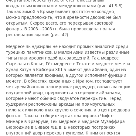
квадратным колоннам и между колоннами (рис. 41.5-8).
Так как зимой в Крыму бывает достаточно холодно,
можно предположить, что в древности дворик не был
открытым. Скорее всего, его перекрывал световой
фонарь. В 2003—2008 гг. была произведена полная
реставрация здания (рис. 42).
Медресе Зынджирлы не находит прямых аналогий среди
турецких памятников. В Малой Азии известны различные
типы планировки подобных заведений. Так, медресе
Сырчалы в Конье, Гёк-медресе в Токате и медресе мечети
Хунад Хатун в Кайсери XIII в. имеют два айвана, один из
которых является входным, а другой исполняет функции
мечети. В областях, связанных с Ираном, господствует
четырехайванная планировка: ряд худжр, опоясывающих
внутренний двор, прерывается в середине айванами,
которые имеют обычно сводчатое перекрытие. Перед
худжрами расположены аркады на прямоугольных
пилонах или колоннах круглого сечения, а в центре двора
фонтан. Такова в общих чертах планировка Чифте
Минаре в Эрзеруме, Гёк-медресе и медресе Музаффара
Бюрюджие в Сивасе XIII в. В некоторых постройках
внутренний двор перекрыт куполом. К ним относятся