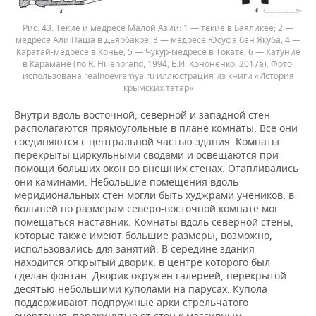
Рис. 43. Текие и медресе Малой Азии: 1 — текие в Баяликёе; 2 —
медресе Али Паша в Дьярбакре; 3 — медресе Юсуфа бен Якуба; 4 —
Каратай-медресе в Конье; 5 — Чукур-медресе в Токате; 6 — Хатуние
в Карамане (по R. Hillenbrand, 1994; Е.И. Кононенко, 2017а).
использована realnoevremya.ru иллюстрация из книги «История
крымских татар»
Внутри вдоль восточной, северной и западной стен
располагаются прямоугольные в плане комнаты. Все они
соединяются с центральной частью здания. Комнаты
перекрыты циркульными сводами и освещаются при
помощи больших окон во внешних стенах. Отапливались
они каминами. Небольшие помещения вдоль
меридиональных стен могли быть худжрами учеников, в
большей по размерам северо-восточной комнате мог
помещаться наставник. Комнаты вдоль северной стены,
которые также имеют большие размеры, возможно,
использовались для занятий. В середине здания
находится открытый дворик, в центре которого был
сделан фонтан. Дворик окружен галереей, перекрытой
десятью небольшими куполами на парусах. Купола
поддерживают подпружные арки стрельчатого
очертания, перекинутые от стен к массивным