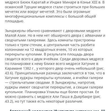
медресе Бююк Каратай и Индже Минаре в Конье XIII в. В
османской Турции медресе стали строиться при больших
мечетях или вокруг мечетей. Это были огромные
многофункциональные комплексы с большой общей
площадью.
Зынджирлы обычно сравнивают с дворовыми медресе
Малой Азии. Но в нем нет обширного двора с айванами и
сводчатыми галереями. Здесь комнаты пристроены
только к трем стенам, а центральная часть разбита
колоннами на 12 квадратных ячеек, 10 из которых
перекрыты куполами. В результате площадь двора
сводится всего к двум ячейкам. Среди дворовых медресе
по планировке к нему ближе всего медресе Хатуние в
Карамане 1382 г., у которого двор очень небольшой (рис.
43.6). Принципиальная разница заключается в том, что в
Хатуние худжры перекрыты куполами, а ячейки галереи
— стрельчатыми сводами. В Зынджирлы, напротив,
худжры имеют сводчатое перекрытие, а секции галереи
купольное. Планировка Улаклы еще более простая. Ее
можно сравнить с медресе Али Паша в Дьярбакре (рис.
43.2), но тут также есть некоторые различия.