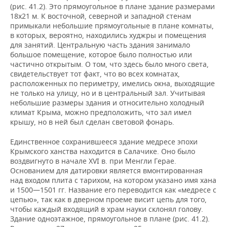
(рис. 41.2). Это прямоугольное в плане здание размерами
18х21 м. К восточной, северной и западной стенам
примыкали небольшие прямоугольные в плане комнаты,
в которых, вероятно, находились худжры и помещения
для занятий. Центральную часть здания занимало
большое помещение, которое было полностью или
частично открытым. О том, что здесь было много света,
свидетельствует тот факт, что во всех комнатах,
расположенных по периметру, имелись окна, выходящие
не только на улицу, но и в центральный зал. Учитывая
небольшие размеры здания и относительно холодный
климат Крыма, можно предположить, что зал имел
крышу, но в ней был сделан световой фонарь.
Единственное сохранившееся здание медресе эпохи
Крымского ханства находится в Салачике. Оно было
воздвигнуто в начале XVI в. при Менгли Герае.
Основанием для датировки является вмонтированная
над входом плита с тарихом, на котором указано имя хана
и 1500—1501 гг. Название его переводится как «медресе с
цепью», так как в дверном проеме висит цепь для того,
чтобы каждый входящий в храм науки склонял голову.
Здание одноэтажное, прямоугольное в плане (рис. 41.2).