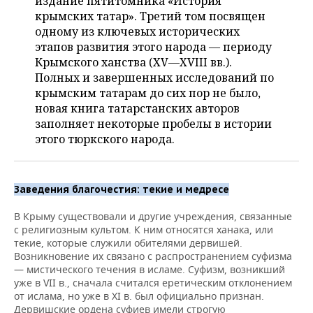
издание пятитомника «История
ВОДНЫЕ ВИДЫ СПОРТА
ОБРАЗОВАНИЕ
крымских татар». Третий том посвящен
одному из ключевых исторических
ХОККЕЙ С МЯЧОМ
ПРОИСШЕСТВИЯ
этапов развития этого народа — периоду
Крымского ханства (XV—XVIII вв.).
Полных и завершенных исследований по
крымским татарам до сих пор не было,
новая книга татарстанских авторов
заполняет некоторые пробелы в истории
этого тюркского народа.
Заведения благочестия: текие и медресе
В Крыму существовали и другие учреждения, связанные
с религиозным культом. К ним относятся ханака, или
текие, которые служили обителями дервишей.
Возникновение их связано с распространением суфизма
— мистического течения в исламе. Суфизм, возникший
уже в VII в., сначала считался еретическим отклонением
от ислама, но уже в XI в. был официально признан.
Дервишские ордена суфиев имели строгую