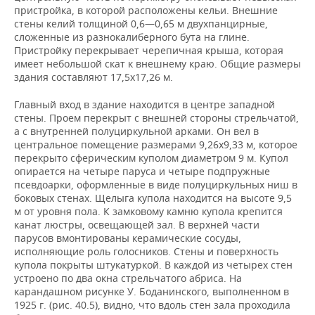
пристройка, в которой расположены кельи. Внешние
стены келий толщиной 0,6—0,65 м двухпанцирные,
сложенные из разнокалиберного бута на глине.
Пристройку перекрывает черепичная крыша, которая
имеет небольшой скат к внешнему краю. Общие размеры
здания составляют 17,5х17,26 м.
Главный вход в здание находится в центре западной
стены. Проем перекрыт с внешней стороны стрельчатой,
а с внутренней полуциркульной арками. Он вел в
центральное помещение размерами 9,26х9,33 м, которое
перекрыто сферическим куполом диаметром 9 м. Купол
опирается на четыре паруса и четыре подпружные
псевдоарки, оформленные в виде полуциркульных ниш в
боковых стенах. Щелыга купола находится на высоте 9,5
м от уровня пола. К замковому камню купола крепится
канат люстры, освещающей зал. В верхней части
парусов вмонтированы керамические сосуды,
исполняющие роль голосников. Стены и поверхность
купола покрыты штукатуркой. В каждой из четырех стен
устроено по два окна стрельчатого абриса. На
карандашном рисунке У. Боданинского, выполненном в
1925 г. (рис. 40.5), видно, что вдоль стен зала проходила