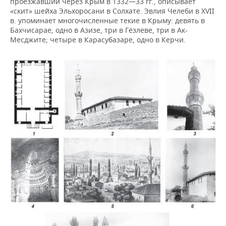
проезжавший через Крым в 1332—33 гг., описывает
«скит» шейха Эльхоросани в Солхате. Эвлия Челеби в XVII
в. упоминает многочисленные текие в Крыму: девять в
Бахчисарае, одно в Азизе, три в Гёзлеве, три в Ак-
Месджите; четыре в Карасубазаре, одно в Керчи.