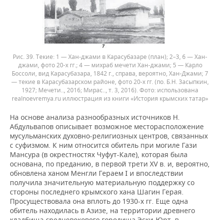
Рис. 39. Текие: 1 — Хан-джами в Карасубазаре (план); 2–3, 6 — Хан-
джами, фото 20-х гг.; 4 — михраб мечети Хан-джами; 5 — Карло
Боссоли, вид Карасубазара, 1842 г., справа, вероятно, Хан-Джами; 7
— текие в Карасубазарском районе, фото 20-х гг. (по. Б.Н. 3асыпкин,
1927; Мечети.., 2016; Мирас.., т. 3, 2016).
использована
realnoevremya.ru иллюстрация из книги «История крымских татар»
На основе анализа разнообразных источников Н.
Абдульвапов описывает возможное месторасположение
мусульманских духовно-религиозных центров, связанных
с суфизмом. К ним относится обитель при могиле Гази
Мансура (в окрестностях Чуфут-Кале), которая была
основана, по преданию, в первой трети XV в. и, вероятно,
обновлена ханом Менгли Гераем I и впоследствии
получила значительную материальную поддержку со
стороны последнего крымского хана Шагин Герая.
Просуществовала она вплоть до 1930-х гг. Еще одна
обитель находилась в Азизе, на территории древнего
кладбища средневекового городища Эски-Юрт, в