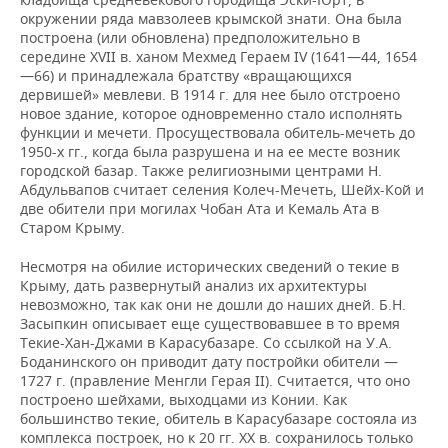
окружении ряда мавзолеев крымской знати. Она была
построена (или обновлена) предположительно в
середине XVII в. ханом Мехмед Гераем IV (1641—44, 1654
—66) и принадлежала братству «вращающихся
дервишей» мевлеви. В 1914 г. для нее было отстроено
новое здание, которое одновременно стало исполнять
функции и мечети. Просуществовала обитель-мечеть до
1950-х гг., когда была разрушена и на ее месте возник
городской базар. Также религиозными центрами Н.
Абдульвапов считает селения Колеч-Мечеть, Шейх-Кой и
две обители при могилах Чобан Ата и Кемаль Ата в
Старом Крыму.
Несмотря на обилие исторических сведений о текие в
Крыму, дать развернутый анализ их архитектуры
невозможно, так как они не дошли до наших дней. Б.Н.
Засыпкин описывает еще существовавшее в то время
Текие-Хан-Джами в Карасубазаре. Со ссылкой на У.А.
Боданинского он приводит дату постройки обители —
1727 г. (правление Менгли Герая II). Считается, что оно
построено шейхами, выходцами из Конии. Как
большинство текие, обитель в Карасубазаре состояла из
комплекса построек, но к 20 гг. XX в. сохранилось только