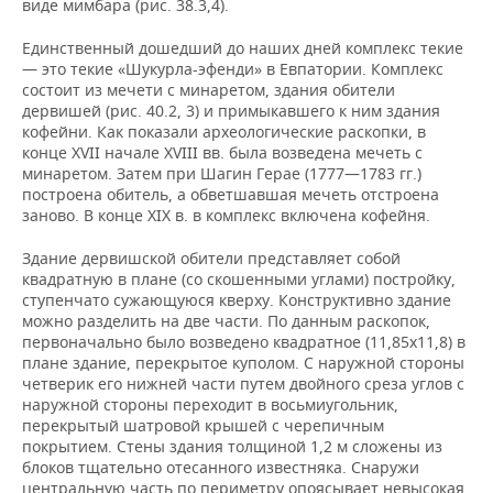
виде мимбара (рис. 38.3,4).
Единственный дошедший до наших дней комплекс текие
— это текие «Шукурла-эфенди» в Евпатории. Комплекс
состоит из мечети с минаретом, здания обители
дервишей (рис. 40.2, 3) и примыкавшего к ним здания
кофейни. Как показали археологические раскопки, в
конце XVII начале XVIII вв. была возведена мечеть с
минаретом. Затем при Шагин Герае (1777—1783 гг.)
построена обитель, а обветшавшая мечеть отстроена
заново. В конце XIX в. в комплекс включена кофейня.
Здание дервишской обители представляет собой
квадратную в плане (со скошенными углами) постройку,
ступенчато сужающуюся кверху. Конструктивно здание
можно разделить на две части. По данным раскопок,
первоначально было возведено квадратное (11,85х11,8) в
плане здание, перекрытое куполом. С наружной стороны
четверик его нижней части путем двойного среза углов с
наружной стороны переходит в восьмиугольник,
перекрытый шатровой крышей с черепичным
покрытием. Стены здания толщиной 1,2 м сложены из
блоков тщательно отесанного известняка. Снаружи
центральную часть по периметру опоясывает невысокая