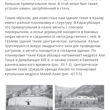
большое прямоугольное окно. В этой келье был также
устроен камин, заглубленный в стену.
Таким образом, два известных нам здания текие в Крыму
имеют разные планировку и структуру. В Карасубазаре
это прямоугольная в плане мечеть с плоским
перекрытием, и кельи дервишей находятся в боковых
нефах мечети и соединяются непосредственно с ней. В
Гёзлеве здание текие центрическое, купольное. Кельи
группируются вокруг квадратного зала для проведения
ритуалов, а мечеть находится в соседнем здании. По
планировке текие Карасубазара напоминает медресе Али
Паша в Диярбакыре XIII в. и ханака (текие) в Баяликёе
раннеосманского времени (рис. 43.1-2). Центрическое
здание текие Шукурла-эфенди близко по планировке
купольным медресе Малой Азии (рис. 43.3-5).