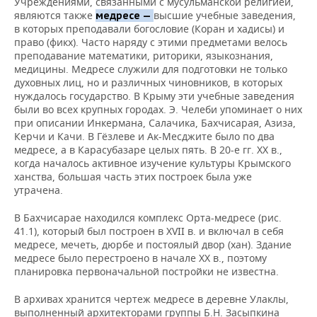
Учреждениями, связанными с мусульманской религией,
являются также
высшие учебные заведения,
медресе —
в которых преподавали богословие (Коран и хадисы) и
право (фикх). Часто наряду с этими предметами велось
преподавание математики, риторики, языкознания,
медицины. Медресе служили для подготовки не только
духовных лиц, но и различных чиновников, в которых
нуждалось государство. В Крыму эти учебные заведения
были во всех крупных городах. Э. Челеби упоминает о них
при описании Инкермана, Салачика, Бахчисарая, Азиза,
Керчи и Качи. В Гёзлеве и Ак-Месджите было по два
медресе, а в Карасубазаре целых пять. В 20-е гг. XX в.,
когда началось активное изучение культуры Крымского
ханства, большая часть этих построек была уже
утрачена.
В Бахчисарае находился комплекс Орта-медресе (рис.
41.1), который был построен в XVII в. и включал в себя
медресе, мечеть, дюрбе и постоялый двор (хан). Здание
медресе было перестроено в начале XX в., поэтому
планировка первоначальной постройки не известна.
В архивах хранится чертеж медресе в деревне Улаклы,
выполненный архитекторами группы Б.Н. Засыпкина