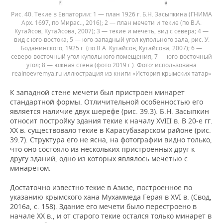
Рис. 40. Текие в Евпатории: 1 — план 1926 г. Б.Н. 3асыпкина (ГНИМА
Арх. 1697, по Мирас.., 2016); 2 — план мечети и текие (по В.А.
Кутайсов, Кутайсова, 2007); 3 — текие и мечеть, вид с севера; 4 —
вид с юго-востока; 5 — юго-западный угол купольного зала, рис. У.
Боданинского, 1925 г. (по В.А. Кутайсов, Кутайсова, 2007); 6 —
северо-восточный угол купольного помещения; 7 — юго-восточный
угол; 8 — южная стена (фото 2019 г.).
использована
realnoevremya.ru иллюстрация из книги «История крымских татар»
К западной стене мечети был пристроен минарет
стандартной формы. Отличительной особенностью его
является наличие двух шерефе (рис. 39.3). Б.Н. Засыпкин
относит постройку здания текие к началу XVIII в. В 20-е гг.
XX в. существовало текие в Карасубазарском районе (рис.
39.7). Структура его не ясна, на фотографии видно только,
что оно состояло из нескольких пристроенных друг к
другу зданий, одно из которых являлось мечетью с
минаретом.
Достаточно известно текие в Азизе, построенное по
указанию крымского хана Мухаммеда Герая в XVI в. (Свод,
2016а, с. 158). Здание его мечети было перестроено в
начале XX в., и от старого текие остался только минарет в