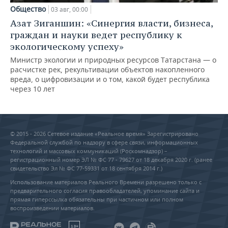
Общество
03 авг, 00:00
Азат Зиганшин: «Синергия власти, бизнеса,
граждан и науки ведет республику к
экологическому успеху»
Министр экологии и природных ресурсов Татарстана — о
расчистке рек, рекультивации объектов накопленного
вреда, о цифровизации и о том, какой будет республика
через 10 лет
© 2015 - 2026 Сетевое издание «Реальное время» Зарегистрировано
Федеральной службой по надзору в сфере связи, информационных
технологий и массовых коммуникаций (Роскомнадзор) –
регистрационный номер ЭЛ № ФС 77 - 79627 от 18 декабря 2020 г. (ранее
свидетельство Эл № ФС 77-59331 от 18 сентября 2014 г.)
Использование материалов Реального Времени разрешено только с
предварительного согласия правообладателей, упоминание сайта и
прямая гиперссылка обязательны при частичном или полном
воспроизведении материалов.
18+