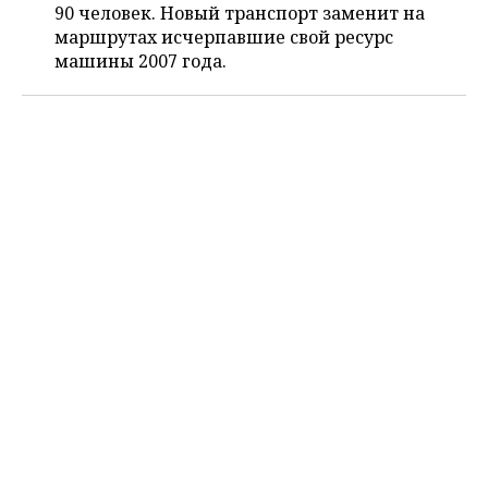
ВОДНЫЕ ВИДЫ СПОРТА
ОБРАЗОВАНИЕ
90 человек. Новый транспорт заменит на
маршрутах исчерпавшие свой ресурс
ХОККЕЙ С МЯЧОМ
ПРОИСШЕСТВИЯ
машины 2007 года.