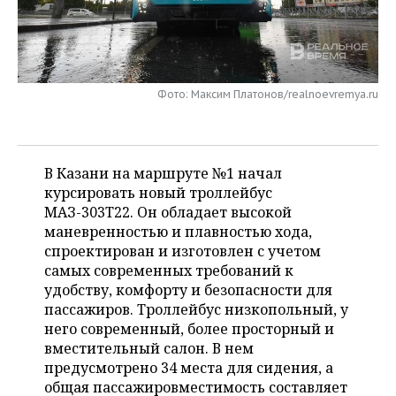
НЕФТЕХИМИЯ
РОЗНИЧНАЯ ТОРГОВЛЯ
НОВОСТИ ТЕХНОЛОГИЙ
МЕРОПРИЯТИЯ
НЕФТЬ
ТРАНСПОРТ
IT
НОВОСТИ МЕРОПРИЯТИЙ
СПОРТ
ОПК
Фото: Максим Платонов/realnoevremya.ru
УСЛУГИ
МЕДИА
ВЫЕЗДНАЯ РЕДАКЦИЯ
НОВОСТИ СПОРТА
ОБЩЕСТВО
ЭНЕРГЕТИКА
ТЕЛЕКОММУНИКАЦИИ
БИЗНЕС-БРАНЧИ
ФУТБОЛ
НОВОСТИ ОБЩЕСТВА
ФОТОГАЛЕРЕЯ
В Казани на маршруте №1 начал
курсировать новый троллейбус
ONLINE-КОНФЕРЕНЦИИ
ХОККЕЙ
ВЛАСТЬ
СЮЖЕТЫ
МАЗ-303Т22. Он обладает высокой
маневренностью и плавностью хода,
ОТКРЫТАЯ ЛЕКЦИЯ
БАСКЕТБОЛ
ИНФРАСТРУКТУРА
СПРАВОЧНИК
спроектирован и изготовлен с учетом
самых современных требований к
ВОЛЕЙБОЛ
ИСТОРИЯ
СПИСОК ПЕРСОН
ПОЛНАЯ ВЕРСИЯ
удобству, комфорту и безопасности для
пассажиров. Троллейбус низкопольный, у
КИБЕРСПОРТ
КУЛЬТУРА
СПИСОК КОМПАНИЙ
него современный, более просторный и
вместительный салон. В нем
ФИГУРНОЕ КАТАНИЕ
МЕДИЦИНА
предусмотрено 34 места для сидения, а
общая пассажировместимость составляет