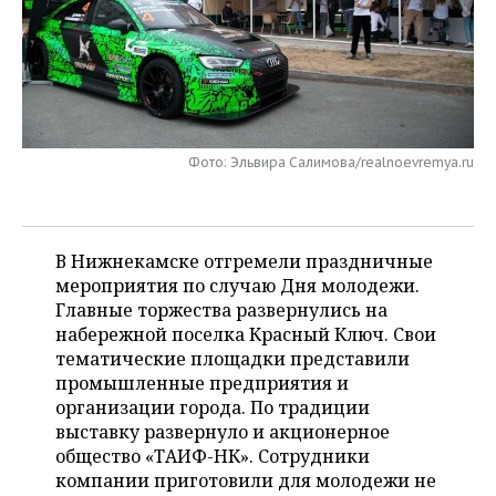
НЕФТЕХИМИЯ
РОЗНИЧНАЯ ТОРГОВЛЯ
НОВОСТИ ТЕХНОЛОГИЙ
МЕРОПРИЯТИЯ
НЕФТЬ
ТРАНСПОРТ
IT
НОВОСТИ МЕРОПРИЯТИЙ
СПОРТ
ОПК
УСЛУГИ
МЕДИА
ВЫЕЗДНАЯ РЕДАКЦИЯ
НОВОСТИ СПОРТА
ОБЩЕСТВО
ЭНЕРГЕТИКА
Фото: Эльвира Салимова/realnoevremya.ru
ТЕЛЕКОММУНИКАЦИИ
БИЗНЕС-БРАНЧИ
ФУТБОЛ
НОВОСТИ ОБЩЕСТВА
ФОТОГАЛЕРЕЯ
ONLINE-КОНФЕРЕНЦИИ
ХОККЕЙ
ВЛАСТЬ
СЮЖЕТЫ
В Нижнекамске отгремели праздничные
мероприятия по случаю Дня молодежи.
ОТКРЫТАЯ ЛЕКЦИЯ
БАСКЕТБОЛ
ИНФРАСТРУКТУРА
СПРАВОЧНИК
Главные торжества развернулись на
набережной поселка Красный Ключ. Свои
ВОЛЕЙБОЛ
ИСТОРИЯ
СПИСОК ПЕРСОН
ПОЛНАЯ ВЕРСИЯ
тематические площадки представили
промышленные предприятия и
КИБЕРСПОРТ
КУЛЬТУРА
СПИСОК КОМПАНИЙ
организации города. По традиции
выставку развернуло и акционерное
ФИГУРНОЕ КАТАНИЕ
МЕДИЦИНА
общество «ТАИФ-НК». Сотрудники
компании приготовили для молодежи не