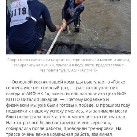
Спортсмены кантовали покрышки, перетаскивали мешки и ящики,
взбирались на вышки, прыгали в воду. Фото: предоставлено
realnoevremya.ru АО «ТАИФ-НК»
— Основной костяк нашей команды выступает в «Гонке
героев» уже не в первый раз, — рассказал участник
взвода «ТАИФ-НК-1», заместитель начальника цеха №05
КГПТО Виталий Захаров. — Поэтому морально и
физически мы уже были готовы к победе. В прошлом году
подвижки к нашему успеху имелись, мы занимали места
близ пьедестала почета, но немного чего-то не хватало.
На этот раз все были настроены очень серьезно,
собирались после работы, проводили тренировки. На
трассе очень важна командная работа, взаимная