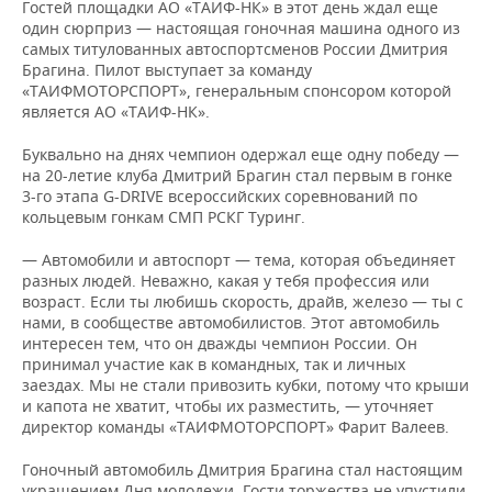
Гостей площадки АО «ТАИФ-НК» в этот день ждал еще
один сюрприз — настоящая гоночная машина одного из
самых титулованных автоспортсменов России Дмитрия
Брагина. Пилот выступает за команду
«ТАИФМОТОРСПОРТ», генеральным спонсором которой
является АО «ТАИФ-НК».
Буквально на днях чемпион одержал еще одну победу —
на 20-летие клуба Дмитрий Брагин стал первым в гонке
3-го этапа G-DRIVE всероссийских соревнований по
кольцевым гонкам СМП РСКГ Туринг.
— Автомобили и автоспорт — тема, которая объединяет
разных людей. Неважно, какая у тебя профессия или
возраст. Если ты любишь скорость, драйв, железо — ты с
нами, в сообществе автомобилистов. Этот автомобиль
интересен тем, что он дважды чемпион России. Он
принимал участие как в командных, так и личных
заездах. Мы не стали привозить кубки, потому что крыши
и капота не хватит, чтобы их разместить, — уточняет
директор команды «ТАИФМОТОРСПОРТ» Фарит Валеев.
Гоночный автомобиль Дмитрия Брагина стал настоящим
украшением Дня молодежи. Гости торжества не упустили