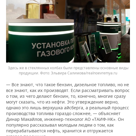
Здесь же в стеклянных колбах были представлены основные виды
продукции. Фото: Эльвира Салимова/realnoevremya.ru
— Все знают, что такое бензин, дизельное топливо, но не
все знают, как их производят. Если рассматривать вопрос
о том, из чего делают бензин, то, конечно, многие сразу
могут сказать, что из нефти. Это утверждение верно,
однако это лишь верхушка айсберга, а реальный процесс
производства топлива гораздо сложнее, — объясняет
Динар Макайлов, инженер-технолог АО «ТАИФ-НК». Он
популярно рассказывал молодым людям о том, как
перерабатывается нефть, хранится и отгружается