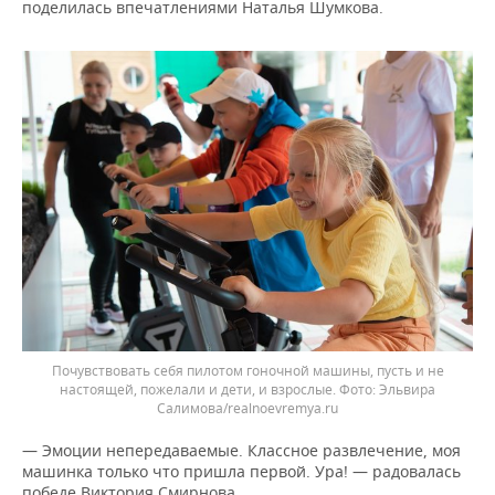
поделилась впечатлениями Наталья Шумкова.
Почувствовать себя пилотом гоночной машины, пусть и не
настоящей, пожелали и дети, и взрослые. Фото: Эльвира
Салимова/realnoevremya.ru
— Эмоции непередаваемые. Классное развлечение, моя
машинка только что пришла первой. Ура! — радовалась
победе Виктория Смирнова.