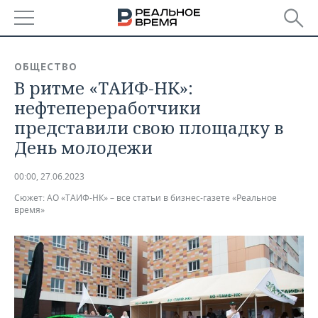
РЕГИОНЫ
ОБЩЕСТВО
В ритме «ТАИФ-НК»:
БАШКОРТОСТАН
НОВОСТИ
нефтепереработчики
ТАТАРСТАН
АНАЛИТИКА
представили свою площадку в
День молодежи
УДМУРТИЯ
НОВОСТИ АНАЛИТИКИ
ЭКОНОМИКА
00:00, 27.06.2023
ДЕКЛАРАЦИИ О ДОХОДАХ
НОВОСТИ ЭКОНОМИКИ
ПРОМЫШЛЕННОСТЬ
Сюжет:
АО «ТАИФ-НК» – все статьи в бизнес-газете «Реальное
время»
КОРОЛИ ГОСЗАКАЗА ПФО
ФИНАНСЫ
НОВОСТИ
НЕДВИЖИМОСТЬ
ПРОМЫШЛЕННОСТИ
ВУЗЫ ТАТАРСТАНА
БАНКИ
НОВОСТИ НЕДВИЖИМОСТИ
АВТО
АГРОПРОМ
КОМУ ПРИНАДЛЕЖАТ
БЮДЖЕТ
НОВОСТИ АВТО
БИЗНЕС
ТОРГОВЫЕ ЦЕНТРЫ
МАШИНОСТРОЕНИЕ
ТАТАРСТАНА
ИНВЕСТИЦИИ
НОВОСТИ БИЗНЕСА
ТЕХНОЛОГИИ