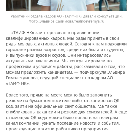
Работники отдела кадров АО «ТАИФ-НК» давали консультации.
Фото: Эльвира Салимова/realnoevremya.ru
— «ТАИФ-НК» заинтересован в привлечении
квалифицированных кадров. Мы рады принять в свои
ряды молодых, активных людей. Сегодня к нам подходили
горожане разных возрастов, среди них были и студенты,
и выпускники вузов и ссузов. Они интересовались
актуальными вакансиями. Мы консультировали по
профессиям и условиям работы, рассказывали о том, что
можем предложить кандидатам, — подчеркнула Эльвира
Гималетдинова, ведущий специалист по кадрам АО
«ТАИФ-НК».
Более того, прямо на месте можно было заполнить
резюме на бумажном носителе либо, отсканировав QR-
код, зайти на официальный сайт общества, где также
опубликованы вакансии и резюме для соискателей. А еще
с помощью QR-кода можно было попасть на телеграм-
канал компании, узнать последние новости и события,
происходящие в жизни работников предприятия.