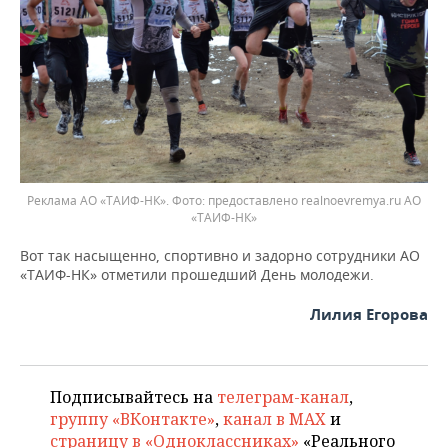
Реклама АО «ТАИФ-НК». Фото: предоставлено realnoevremya.ru АО
«ТАИФ-НК»
Вот так насыщенно, спортивно и задорно сотрудники АО
«ТАИФ-НК» отметили прошедший День молодежи.
Лилия Егорова
Подписывайтесь на
телеграм-канал
,
группу «ВКонтакте»
,
канал в MAX
и
страницу в «Одноклассниках»
«Реального