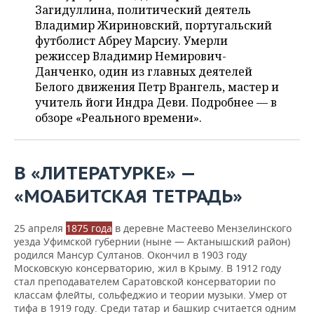
ВОДНЫЕ ВИДЫ СПОРТА
ОБРАЗОВАНИЕ
Загидуллина, политический деятель
Владимир Жириновский, португальский
ХОККЕЙ С МЯЧОМ
ПРОИСШЕСТВИЯ
футболист Абреу Марсиу. Умерли
режиссер Владимир Немирович-
Данченко, один из главных деятелей
Белого движения Петр Врангель, мастер и
учитель йоги Индра Деви. Подробнее — в
обзоре «Реального времени».
В «ЛИТЕРАТУРКЕ» —
«МОАБИТСКАЯ ТЕТРАДЬ»
25 апреля
1875 года
в деревне Мастеево Мензелинского
уезда Уфимской губернии (ныне — Актанышский район)
родился Мансур Султанов. Окончил в 1903 году
Московскую консерваторию, жил в Крыму. В 1912 году
стал преподавателем Саратовской консерватории по
классам флейты, сольфеджио и теории музыки. Умер от
тифа в 1919 году. Среди татар и башкир считается одним