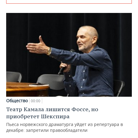
Общество
00:00
Театр Камала лишится Фоссе, но
приобретет Шекспира
Пьеса норвежского драматурга уйдет из репертуара в
декабре: запретили правообладатели