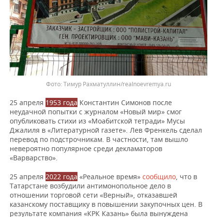
Фото: Тимур Рахматуллин/realnoevremya.ru
25 апреля
1953 года
Константин Симонов после
неудачной попытки с журналом «Новый мир» смог
опубликовать стихи из «Моабитской тетради» Мусы
Джалиля в «Литературной газете». Лев Френкель сделал
перевод по подстрочникам. В частности, там вышло
невероятно популярное среди декламаторов
«Варварство».
25 апреля
2022 года
«Реальное время»
сообщило
, что в
Татарстане возбудили антимонопольное дело в
отношении торговой сети «Верный», отказавшей
казанскому поставщику в повышении закупочных цен. В
результате компания «КРК Казань» была вынуждена