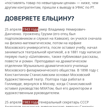
«поставлять товар по невыгодным ценам» — ниже, чем
другим контрагентам, пришли к выводу в УФАС по РТ.
ДОВЕРЯЕТЕ ЕЛЬЦИНУ?
25 апреля
1943 года
умер Владимир Немирович-
Данченко. Уроженец Грузии (его отец был
подполковником и служил на Кавказе), он учился сначала
на физико-математическом, потом на юрфаке
Московского университета, после оставил учебу, начал
заниматься театральной критикой, а в 1881 году написал
первую пьесу «Шиповник», также публиковал рассказы,
повести и роман. Преподавал на драматическом
отделении Музыкально-драматического училища
Московского филармонического общества. В 1898 году с
Константином Станиславским основал Московский
Художественный театр. Полтора года работал в
Голливуде, вернулся в Москву, когда Станиславский
оставил руководство МХАТом, был его директором и
художественным руководителем.
25 апреля
1983 года
генеральный секретарь СССР
Андропов пригласил американскую девочку Саманту