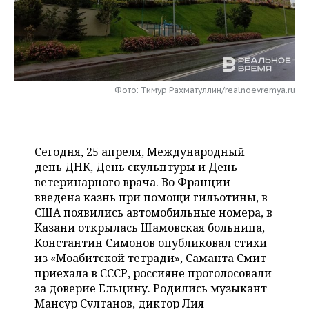
НЕФТЕХИМИЯ
РОЗНИЧНАЯ ТОРГОВЛЯ
НОВОСТИ ТЕХНОЛОГИЙ
МЕРОПРИЯТИЯ
НЕФТЬ
ТРАНСПОРТ
IT
НОВОСТИ МЕРОПРИЯТИЙ
СПОРТ
ОПК
УСЛУГИ
МЕДИА
ВЫЕЗДНАЯ РЕДАКЦИЯ
НОВОСТИ СПОРТА
ОБЩЕСТВО
Фото: Тимур Рахматуллин/realnoevremya.ru
ЭНЕРГЕТИКА
ТЕЛЕКОММУНИКАЦИИ
БИЗНЕС-БРАНЧИ
ФУТБОЛ
НОВОСТИ ОБЩЕСТВА
ФОТОГАЛЕРЕЯ
Сегодня, 25 апреля, Международный
ONLINE-КОНФЕРЕНЦИИ
ХОККЕЙ
ВЛАСТЬ
СЮЖЕТЫ
день ДНК, День скульптуры и День
ветеринарного врача. Во Франции
ОТКРЫТАЯ ЛЕКЦИЯ
БАСКЕТБОЛ
ИНФРАСТРУКТУРА
СПРАВОЧНИК
введена казнь при помощи гильотины, в
США появились автомобильные номера, в
ВОЛЕЙБОЛ
ИСТОРИЯ
СПИСОК ПЕРСОН
ПОЛНАЯ ВЕРСИЯ
Казани открылась Шамовская больница,
Константин Симонов опубликовал стихи
КИБЕРСПОРТ
КУЛЬТУРА
СПИСОК КОМПАНИЙ
из «Моабитской тетради», Саманта Смит
приехала в СССР, россияне проголосовали
ФИГУРНОЕ КАТАНИЕ
МЕДИЦИНА
за доверие Ельцину. Родились музыкант
Мансур Султанов, диктор Лия