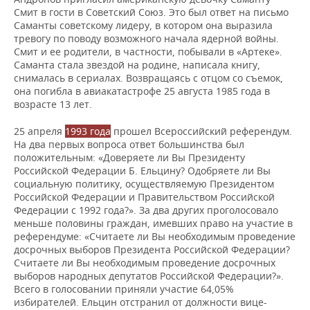
Смит в гости в Советский Союз. Это был ответ на письмо
Саманты советскому лидеру, в котором она выразила
тревогу по поводу возможного начала ядерной войны.
Смит и ее родители, в частности, побывали в «Артеке».
Саманта стала звездой на родине, написала книгу,
снималась в сериалах. Возвращаясь с отцом со съемок,
она погибла в авиакатастрофе 25 августа 1985 года в
возрасте 13 лет.
25 апреля
1993 года
прошел Всероссийский референдум.
На два первых вопроса ответ большинства был
положительным: «Доверяете ли Вы Президенту
Российской Федерации Б. Ельцину? Одобряете ли Вы
социальную политику, осуществляемую Президентом
Российской Федерации и Правительством Российской
Федерации с 1992 года?». За два других проголосовало
меньше половины граждан, имевших право на участие в
референдуме: «Считаете ли Вы необходимым проведение
досрочных выборов Президента Российской Федерации?
Считаете ли Вы необходимым проведение досрочных
выборов народных депутатов Российской Федерации?».
Всего в голосовании приняли участие 64,05%
избирателей. Ельцин отстранил от должности вице-