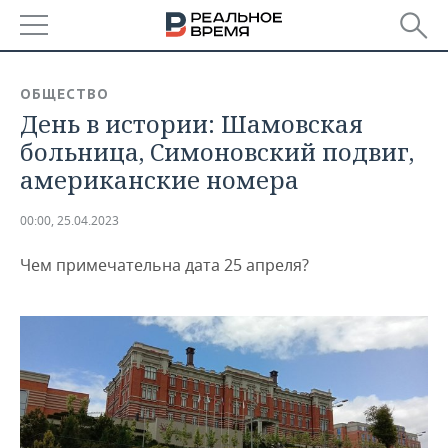
РЕГИОНЫ
ОБЩЕСТВО
День в истории: Шамовская
БАШКОРТОСТАН
НОВОСТИ
больница, Симоновский подвиг,
ТАТАРСТАН
АНАЛИТИКА
американские номера
УДМУРТИЯ
НОВОСТИ АНАЛИТИКИ
ЭКОНОМИКА
00:00, 25.04.2023
ДЕКЛАРАЦИИ О ДОХОДАХ
НОВОСТИ ЭКОНОМИКИ
ПРОМЫШЛЕННОСТЬ
Чем примечательна дата 25 апреля?
КОРОЛИ ГОСЗАКАЗА ПФО
ФИНАНСЫ
НОВОСТИ
НЕДВИЖИМОСТЬ
ПРОМЫШЛЕННОСТИ
ВУЗЫ ТАТАРСТАНА
БАНКИ
НОВОСТИ НЕДВИЖИМОСТИ
АВТО
АГРОПРОМ
КОМУ ПРИНАДЛЕЖАТ
БЮДЖЕТ
НОВОСТИ АВТО
БИЗНЕС
ТОРГОВЫЕ ЦЕНТРЫ
МАШИНОСТРОЕНИЕ
ТАТАРСТАНА
ИНВЕСТИЦИИ
НОВОСТИ БИЗНЕСА
ТЕХНОЛОГИИ