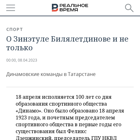
РЕГИОНЫ
СПОРТ
О Зинэтуле Билялетдинове и не
БАШКОРТОСТАН
НОВОСТИ
только
ТАТАРСТАН
АНАЛИТИКА
00:00, 08.04.2023
УДМУРТИЯ
НОВОСТИ АНАЛИТИКИ
ЭКОНОМИКА
Динамовские команды в Татарстане
ДЕКЛАРАЦИИ О ДОХОДАХ
НОВОСТИ ЭКОНОМИКИ
ПРОМЫШЛЕННОСТЬ
КОРОЛИ ГОСЗАКАЗА ПФО
ФИНАНСЫ
НОВОСТИ
НЕДВИЖИМОСТЬ
18 апреля исполняется 100 лет со дня
ПРОМЫШЛЕННОСТИ
образования спортивного общества
ВУЗЫ ТАТАРСТАНА
БАНКИ
НОВОСТИ НЕДВИЖИМОСТИ
АВТО
«Динамо». Оно было образовано 18 апреля
АГРОПРОМ
1923 года, и почетным председателем
КОМУ ПРИНАДЛЕЖАТ
БЮДЖЕТ
НОВОСТИ АВТО
БИЗНЕС
спортивного общества в первые годы его
ТОРГОВЫЕ ЦЕНТРЫ
МАШИНОСТРОЕНИЕ
существования был Феликс
ТАТАРСТАНА
ИНВЕСТИЦИИ
НОВОСТИ БИЗНЕСА
ТЕХНОЛОГИИ
Дзержинский, председатель ГПУ НКВД