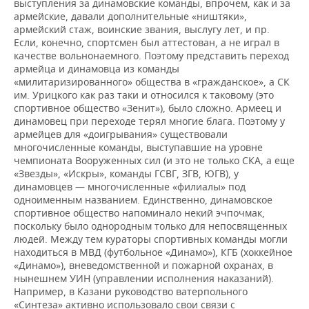
выступления за динамовские команды, впрочем, как и за
армейские, давали дополнительные «ништяки»,
армейский стаж, воинские звания, выслугу лет, и пр.
Если, конечно, спортсмен был аттестован, а не играл в
качестве вольнонаемного. Поэтому представить переход
армейца и динамовца из команды
«милитаризированного» общества в «гражданское», а СК
им. Урицкого как раз таки и относился к таковому (это
спортивное общество «Зенит»), было сложно. Армеец и
динамовец при переходе терял многие блага. Поэтому у
армейцев для «доигрывания» существовали
многочисленные команды, выступавшие на уровне
чемпионата Вооруженных сил (и это не только СКА, а еще
«Звезды», «Искры», команды ГСВГ, ЗГВ, ЮГВ), у
динамовцев — многочисленные «филиалы» под
одноименным названием. Единственно, динамовское
спортивное общество напоминало некий эчпочмак,
поскольку было однородным только для непосвященных
людей. Между тем кураторы спортивных команды могли
находиться в МВД (футбольное «Динамо»), КГБ (хоккейное
«Динамо»), вневедомственной и пожарной охранах, в
нынешнем УИН (управлении исполнения наказаний).
Например, в Казани руководство ватерпольного
«Синтеза» активно использовало свои связи с