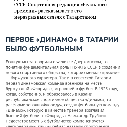
НЕФТЕХИМИЯ
СССР. Спортивная редакция «Реального
РОЗНИЧНАЯ ТОРГОВЛЯ
НОВОСТИ ТЕХНОЛОГИЙ
времени» рассказывает о его
МЕРОПРИЯТИЯ
НЕФТЬ
неразрывных связях с Татарстаном.
ТРАНСПОРТ
IT
НОВОСТИ МЕРОПРИЯТИЙ
СПОРТ
ОПК
УСЛУГИ
МЕДИА
ВЫЕЗДНАЯ РЕДАКЦИЯ
НОВОСТИ СПОРТА
ОБЩЕСТВО
ПЕРВОЕ «ДИНАМО» В ТАТАРИИ
ЭНЕРГЕТИКА
БЫЛО ФУТБОЛЬНЫМ
ТЕЛЕКОММУНИКАЦИИ
БИЗНЕС-БРАНЧИ
ФУТБОЛ
НОВОСТИ ОБЩЕСТВА
ФОТОГАЛЕРЕЯ
Если уж мы заговорили о Феликсе Дзержинском, то
ONLINE-КОНФЕРЕНЦИИ
ХОККЕЙ
ВЛАСТЬ
СЮЖЕТЫ
понятна фундаментальная роль ГПУ-КГБ СССР в создании
нового спортивного общества, которое сменяло прежние
ОТКРЫТАЯ ЛЕКЦИЯ
БАСКЕТБОЛ
ИНФРАСТРУКТУРА
СПРАВОЧНИК
— буржуазного характера. Так и в советской Татарии
первая динамовская команда возникла на месте
буржуазной «Флориды», игравшей в футбол. В 1926 году,
ВОЛЕЙБОЛ
ИСТОРИЯ
СПИСОК ПЕРСОН
ПОЛНАЯ ВЕРСИЯ
когда, собственно, и образовалось в Казани
республиканское спортивное общество «Динамо», то
КИБЕРСПОРТ
КУЛЬТУРА
СПИСОК КОМПАНИЙ
расформировали «Флориду», создав футбольную команду
«Динамо», которую в качестве тренера возглавил
ФИГУРНОЕ КАТАНИЕ
МЕДИЦИНА
бывший футболист «Флориды» Александр Трубнин.
Недостаток местных футболистов компенсируется
«легионерами», как бы сейчас назвали спортсменов,