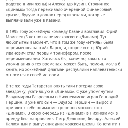
родственники жены) и Александр Кузин. Столичное
«Динамо» тогда переживало очередной финансовый
кризис, будучи в долгах перед игроками, которые
выплачивали уже в Казани.
В 1995 году хоккейную команду Казани возглавил Юрий
Моисеев (5 лет во главе московского «Динамо). Тут
любопытный момент, что в том же году «Итиль» была
переименована в «Ак Барс», и, скорее всего, Юрий
Иванович стал первым трансфером, после
переименования. Хотелось бы, конечно, какого-то
упоминания о тех временах, может быть, помочь могла б
книга, но хоккейный флагман республики наплевательски
относится к своей истории.
В те же годы Татарстан опять таки потерял свою
звездочку, укатившую в «Динамо». С уже упомянутым
Владимиром Разроевым в Нижнекамске играл Геннадий
Першин, и уже его сын — Эдуард Першин — вырос и
привлек к себе внимание тренеров московского
«Динамо». В свою очередь из «Динамо» в Нижнекамск в
аренду был направлены Петр Девяткин, белорус Алексей
Калюжный и выпускник динамовской школы Константин