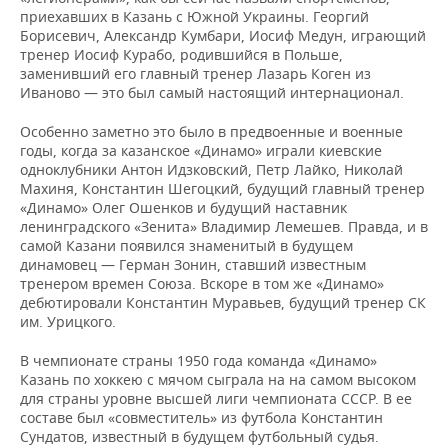
ВОДНЫЕ ВИДЫ СПОРТА
ОБРАЗОВАНИЕ
приехавших в Казань с Южной Украины. Георгий
Борисевич, Александр Кумбари, Иосиф Медун, играющий
ХОККЕЙ С МЯЧОМ
ПРОИСШЕСТВИЯ
тренер Иосиф Курабо, родившийся в Польше,
заменивший его главный тренер Лазарь Коген из
Иваново — это был самый настоящий интернационал.
Особенно заметно это было в предвоенные и военные
годы, когда за казанское «Динамо» играли киевские
одноклубники Антон Идзковский, Петр Лайко, Николай
Махиня, Константин Шегоцкий, будущий главный тренер
«Динамо» Олег Ошенков и будущий наставник
ленинградского «Зенита» Владимир Лемешев. Правда, и в
самой Казани появился знаменитый в будущем
динамовец — Герман Зонин, ставший известным
тренером времен Союза. Вскоре в том же «Динамо»
дебютировали Константин Муравьев, будущий тренер СК
им. Урицкого.
В чемпионате страны 1950 года команда «Динамо»
Казань по хоккею с мячом сыграла на на самом высоком
для страны уровне высшей лиги чемпионата СССР. В ее
составе был «совместитель» из футбола Константин
Сундатов, известный в будущем футбольный судья.