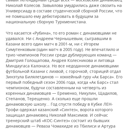
Николай Колесов. Завьялова умудрились даже свозить на
Универсиаду в составе студенческой сборной России, что
не помешало ему дебютировать в будущем за
национальную сборную Туркменистана.
Что касается «Рубина», то его роман с динамовцами не
удавался. Ни с Андреем Чернышевым, сыгравшим в
Казани всего один матч в 2001-м, ни с Игорем
Симутенковым (один матч в 2005 году). Не впечатлило и
трио чемпионов России среди дублирующих команд —
Дмитрия Голощапова, Андрея Колесникова и литовца
Миндаугаса Калонаса. Но все недоданное динамовцами
футбольной Казани с лихвой, с горочкой, сторицей отдал
Зинэтула Билялетдинов — хоккейный гуру «Ак Барса». Его
первый победный сезон 2006 года, когда «Ак Барс» стал
чемпионом, будучи составленным на четверть из
коренных динамовцев — Еременко, Никулин, Щадилов,
Степанов, Терещенко. А сколько еще прошли
динамовскую школу... Год спустя победу в Кубке ЛЕН-
Трофи одержал казанский «Синтез», ворота которого
защищал динамовец Николай Максимов. И сейчас
тренерский штаб «КОС-Синтез» состоит из бывших
динамовцев — Реваза Чомахидзе из Тбилиси и Артура