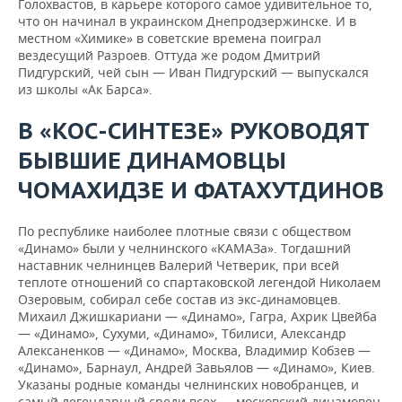
Голохвастов, в карьере которого самое удивительное то,
что он начинал в украинском Днепродзержинске. И в
местном «Химике» в советские времена поиграл
вездесущий Разроев. Оттуда же родом Дмитрий
Пидгурский, чей сын — Иван Пидгурский — выпускался
из школы «Ак Барса».
В «КОС-СИНТЕЗЕ» РУКОВОДЯТ
БЫВШИЕ ДИНАМОВЦЫ
ЧОМАХИДЗЕ И ФАТАХУТДИНОВ
По республике наиболее плотные связи с обществом
«Динамо» были у челнинского «КАМАЗа». Тогдашний
наставник челнинцев Валерий Четверик, при всей
теплоте отношений со спартаковской легендой Николаем
Озеровым, собирал себе состав из экс-динамовцев.
Михаил Джишкариани — «Динамо», Гагра, Ахрик Цвейба
— «Динамо», Сухуми, «Динамо», Тбилиси, Александр
Алексаненков — «Динамо», Москва, Владимир Кобзев —
«Динамо», Барнаул, Андрей Завьялов — «Динамо», Киев.
Указаны родные команды челнинских новобранцев, и
самый легендарный среди всех — московский динамовец