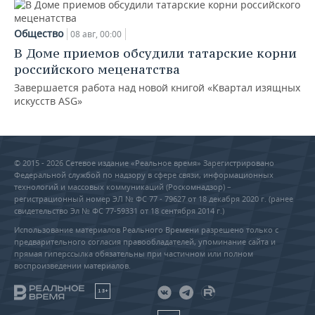
Общество
08 авг, 00:00
В Доме приемов обсудили татарские корни
российского меценатства
Завершается работа над новой книгой «Квартал изящных
искусств ASG»
© 2015 - 2026 Сетевое издание «Реальное время» Зарегистрировано
Федеральной службой по надзору в сфере связи, информационных
технологий и массовых коммуникаций (Роскомнадзор) –
регистрационный номер ЭЛ № ФС 77 - 79627 от 18 декабря 2020 г. (ранее
свидетельство Эл № ФС 77-59331 от 18 сентября 2014 г.)
Использование материалов Реального Времени разрешено только с
предварительного согласия правообладателей, упоминание сайта и
прямая гиперссылка обязательны при частичном или полном
воспроизведении материалов.
18+