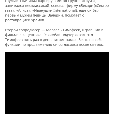
Шульгин начинал карьеру в метал-группе «Круиз»,
занимался неоклассикой, основал фирму «Бекар» («Сектор
газа», «Алиса», «Иванушки International), еще он был
первым мужем певицы Валерии, помогает с
реставрацией храмов.
Второй сопродюсер — Марсель Тимофеев, игравший в
фильме священника. Рахимбай подчеркивал, что
Тимофеев пять раз в день читает намаз. Взять на себя
функции по продвижению он согласился после съемок.