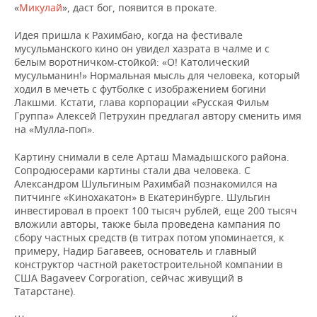
«
Микулай
», даст бог, появится в прокате.
Идея пришла к Рахимбаю, когда на фестивале
мусульманского кино он увидел хазрата в чалме и с
белым воротничком-стойкой: «О! Католический
мусульманин!» Нормальная мысль для человека, который
ходил в мечеть с футболке с изображением богини
Лакшми. Кстати, глава корпорации «Русская Фильм
Группа» Алексей Петрухин предлагал автору сменить имя
на «Мулла-поп».
Картину снимали в селе Арташ Мамадышского района.
Сопродюсерами картины стали два человека. С
Александром Шульгиным Рахимбай познакомился на
питчинге «Кинохакатон» в Екатеринбурге. Шульгин
инвестировал в проект 100 тысяч рублей, еще 200 тысяч
вложили авторы, также была проведена кампания по
сбору частных средств (в титрах потом упоминается, к
примеру, Надир Багавеев, основатель и главный
конструктор частной ракетостроительной компании в
США Bagaveev Corporation, сейчас живущий в
Татарстане).