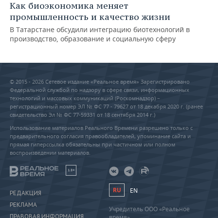
Как биоэкономика меняет
промышленность и качество жизни
В Татарстане обсудили интеграцию биотехнологий в
производство, образование и социальную сферу
© 2015 - 2026 Сетевое издание «Реальное время» Зарегистрировано
Федеральной службой по надзору в сфере связи, информационных
технологий и массовых коммуникаций (Роскомнадзор) –
регистрационный номер ЭЛ № ФС 77 - 79627 от 18 декабря 2020 г. (ранее
свидетельство Эл № ФС 77-59331 от 18 сентября 2014 г.)
Использование материалов Реального Времени разрешено только с
предварительного согласия правообладателей, упоминание сайта и
прямая гиперссылка обязательны при частичном или полном
воспроизведении материалов.
18+
RU
EN
РЕДАКЦИЯ
РЕКЛАМА
Учредитель ООО «Реальное
ПРАВОВАЯ ИНФОРМАЦИЯ
время»