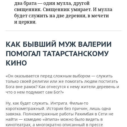
ВОДНЫЕ ВИДЫ СПОРТА
ОБРАЗОВАНИЕ
два брата — один мулла, другой
священник. Священник умирает. И мулла
ХОККЕЙ С МЯЧОМ
ПРОИСШЕСТВИЯ
будет служить на две деревни, в мечети
и церкви.
КАК БЫВШИЙ МУЖ ВАЛЕРИИ
ПОМОГАЛ ТАТАРСТАНСКОМУ
КИНО
«Он оказывается перед сложным выбором — служить
только своей религии или же помогать людям постигать
Бога вне рамок? Как отнесутся к нему жители деревень и
что о нем подумает сам Бог?»
Ну, как будет служить. Интрига. Фильм-то
короткометражный. История без причин, лишь одна
завязка. Полнометражные работы Рахимбая в Сети не
найти — комедию «Әпипә» можно было видеть в
кинотеатрах, а многократно описанный в прессе