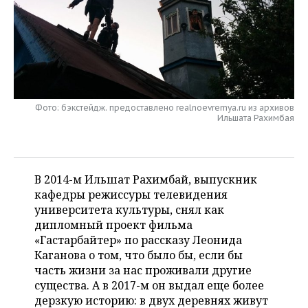
НЕФТЕХИМИЯ
РОЗНИЧНАЯ ТОРГОВЛЯ
НОВОСТИ ТЕХНОЛОГИЙ
МЕРОПРИЯТИЯ
НЕФТЬ
ТРАНСПОРТ
IT
НОВОСТИ МЕРОПРИЯТИЙ
СПОРТ
ОПК
УСЛУГИ
МЕДИА
ВЫЕЗДНАЯ РЕДАКЦИЯ
НОВОСТИ СПОРТА
ОБЩЕСТВО
ЭНЕРГЕТИКА
Фото: бэкстейдж. предоставлено realnoevremya.ru из архивов
Ильшата Рахимбая
ТЕЛЕКОММУНИКАЦИИ
БИЗНЕС-БРАНЧИ
ФУТБОЛ
НОВОСТИ ОБЩЕСТВА
ФОТОГАЛЕРЕЯ
ONLINE-КОНФЕРЕНЦИИ
ХОККЕЙ
ВЛАСТЬ
СЮЖЕТЫ
В 2014-м Ильшат Рахимбай, выпускник
ОТКРЫТАЯ ЛЕКЦИЯ
БАСКЕТБОЛ
ИНФРАСТРУКТУРА
СПРАВОЧНИК
кафедры режиссуры телевидения
университета культуры, снял как
ВОЛЕЙБОЛ
ИСТОРИЯ
СПИСОК ПЕРСОН
ПОЛНАЯ ВЕРСИЯ
дипломный проект фильма
«Гастарбайтер» по рассказу Леонида
КИБЕРСПОРТ
КУЛЬТУРА
СПИСОК КОМПАНИЙ
Каганова о том, что было бы, если бы
часть жизни за нас проживали другие
ФИГУРНОЕ КАТАНИЕ
МЕДИЦИНА
существа. А в 2017-м он выдал еще более
дерзкую историю: в двух деревнях живут