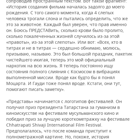
сопроводив пространным текстом. Вот такой фрагмент:
«История создания фильма началась задолго до моего
рождения. С того самого момента, когда 4 слепых
человека трогали слона и пытались определить, что же
это за животное. Каждый был уверен, что прав именно
он. Боюсь ПРЕДСТАВить, сколько крови было пролито,
сколько покалеченных жизней случилось из-за этой
«правоты», из-за этой слепоты». Или вот: «Всех, кто в
титрах и не в титрах — сердешно обнимаю, молюсь,
призываю, называю. Это был большой праздник, пакетик
чистейшего икигая, теперь это мой официальный
наркотик на всю жизнь. Я теперь постоянно ищу
состояния полного слияния с Космосом в вибрациях
выполненной миссии. Вроде как будто бы я понял
Моцарта. И Гауди тоже понял вроде. Кстати, они тут,
помогают писать заметку».
«Представь» начинается с логотипов фестивалей. Он
получил приз президента Татарстана за гуманизм в
киноискусстве на фестивале мусульманского кино и
победил приз за лучшую короткометражку на фестивале
Chhatrapati Shivaji International Film Festival.
Предполагалось, что после команда приступит к
полнометражной картине. Но, похоже, история