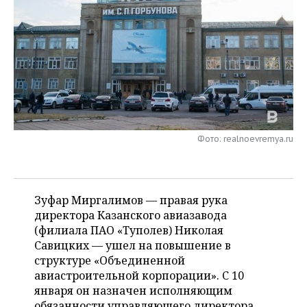
НЕФТЕХИМИЯ
РОЗНИЧНАЯ ТОРГОВЛЯ
НОВОСТИ ТЕХНОЛОГИЙ
МЕРОПРИЯТИЯ
НЕФТЬ
ТРАНСПОРТ
IT
НОВОСТИ МЕРОПРИЯТИЙ
СПОРТ
ОПК
УСЛУГИ
МЕДИА
ВЫЕЗДНАЯ РЕДАКЦИЯ
НОВОСТИ СПОРТА
ОБЩЕСТВО
ЭНЕРГЕТИКА
ТЕЛЕКОММУНИКАЦИИ
БИЗНЕС-БРАНЧИ
ФУТБОЛ
НОВОСТИ ОБЩЕСТВА
ФОТОГАЛЕРЕЯ
Фото: realnoevremya.ru
ONLINE-КОНФЕРЕНЦИИ
ХОККЕЙ
ВЛАСТЬ
СЮЖЕТЫ
ОТКРЫТАЯ ЛЕКЦИЯ
БАСКЕТБОЛ
ИНФРАСТРУКТУРА
СПРАВОЧНИК
Зуфар Миргалимов — правая рука
ВОЛЕЙБОЛ
ИСТОРИЯ
СПИСОК ПЕРСОН
директора Казанского авиазавода
ПОЛНАЯ ВЕРСИЯ
(филиала ПАО «Туполев) Николая
Савицких — ушел на повышение в
КИБЕРСПОРТ
КУЛЬТУРА
СПИСОК КОМПАНИЙ
структуре «Объединенной
авиастроительной корпорации». С 10
ФИГУРНОЕ КАТАНИЕ
МЕДИЦИНА
января он назначен исполняющим
обязанности управляющего директора