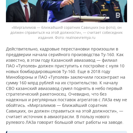
«Миргалимов — ближайший соратник Савицких (на фото), он
должен справиться на этой должности», — считает собеседник
издания. Фото: realnoevremya.ru
Действительно, кадровые перестановки произошли в
преддверии начала серийного производства Ту-160. Как
известно, в этом году Казанский авиазавод — филиал
ПАО «Туполев» должен приступить к постройке с нуля 10
новых бомбардировщиков Ту-160. Еще в 2018 году
Минобороны и ПАО «Туполев» заключили госконтракт на
сумму 160 млрд рублей на их строительство. К началу
СВО казанский авиазавод сумел поднять в небо первый
стратегический ракетоносец. Очевидно, что без
надежных и регулярных поставок агрегатов с ЛАЗа ему не
обойтись. «Миргалимов — ближайший соратник
Савицких, он должен справиться на этой должности», —
считает источник в авиаотрасли. В пользу нового
рулевого ЛАЗа говорит большой опыт работы на заводе.