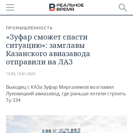
РЕГИОНЫ
ПРОМЫШЛЕННОСТЬ
«Зуфар сможет спасти
БАШКОРТОСТАН
НОВОСТИ
ситуацию»: замглавы
ТАТАРСТАН
АНАЛИТИКА
Казанского авиазавода
отправили на ЛАЗ
УДМУРТИЯ
НОВОСТИ АНАЛИТИКИ
ЭКОНОМИКА
13:00, 13.01.2023
ДЕКЛАРАЦИИ О ДОХОДАХ
НОВОСТИ ЭКОНОМИКИ
ПРОМЫШЛЕННОСТЬ
Выходец с КАЗа Зуфар Миргалимов возглавил
КОРОЛИ ГОСЗАКАЗА ПФО
ФИНАНСЫ
НОВОСТИ
НЕДВИЖИМОСТЬ
Луховицкий авиазавод, где раньше хотели строить
ПРОМЫШЛЕННОСТИ
Ту-334
ВУЗЫ ТАТАРСТАНА
БАНКИ
НОВОСТИ НЕДВИЖИМОСТИ
АВТО
АГРОПРОМ
КОМУ ПРИНАДЛЕЖАТ
БЮДЖЕТ
НОВОСТИ АВТО
БИЗНЕС
ТОРГОВЫЕ ЦЕНТРЫ
МАШИНОСТРОЕНИЕ
ТАТАРСТАНА
ИНВЕСТИЦИИ
НОВОСТИ БИЗНЕСА
ТЕХНОЛОГИИ