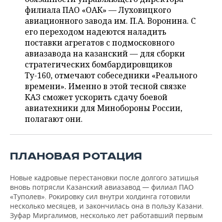
ВОДНЫЕ ВИДЫ СПОРТА
ОБРАЗОВАНИЕ
филиала ПАО «ОАК» — Луховицкого
авиационного завода им. П.А. Воронина. С
ХОККЕЙ С МЯЧОМ
ПРОИСШЕСТВИЯ
его переходом надеются наладить
поставки агрегатов с подмосковного
авиазавода на казанский — для сборки
стратегических бомбардировщиков
Ту-160, отмечают собеседники «Реального
времени». Именно в этой тесной связке
КАЗ сможет ускорить сдачу боевой
авиатехники для Минобороны России,
полагают они.
ПЛАНОВАЯ РОТАЦИЯ
Новые кадровые перестановки после долгого затишья
вновь потрясли Казанский авиазавод — филиал ПАО
«Туполев». Рокировку сил внутри холдинга готовили
несколько месяцев, и закончилась она в пользу Казани.
Зуфар Миргалимов, несколько лет работавший первым