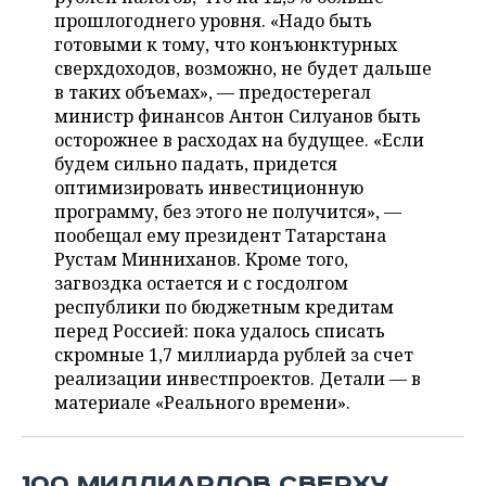
ВОДНЫЕ ВИДЫ СПОРТА
ОБРАЗОВАНИЕ
прошлогоднего уровня. «Надо быть
готовыми к тому, что конъюнктурных
ХОККЕЙ С МЯЧОМ
ПРОИСШЕСТВИЯ
сверхдоходов, возможно, не будет дальше
в таких объемах», — предостерегал
министр финансов Антон Силуанов быть
осторожнее в расходах на будущее. «Если
будем сильно падать, придется
оптимизировать инвестиционную
программу, без этого не получится», —
пообещал ему президент Татарстана
Рустам Минниханов. Кроме того,
загвоздка остается и с госдолгом
республики по бюджетным кредитам
перед Россией: пока удалось списать
скромные 1,7 миллиарда рублей за счет
реализации инвестпроектов. Детали — в
материале «Реального времени».
100 МИЛЛИАРДОВ СВЕРХУ