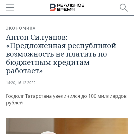
РЕГИОНЫ
ЭКОНОМИКА
Антон Силуанов:
БАШКОРТОСТАН
НОВОСТИ
«Предложенная республикой
ТАТАРСТАН
АНАЛИТИКА
возможность не платить по
бюджетным кредитам
УДМУРТИЯ
НОВОСТИ АНАЛИТИКИ
ЭКОНОМИКА
работает»
ДЕКЛАРАЦИИ О ДОХОДАХ
НОВОСТИ ЭКОНОМИКИ
ПРОМЫШЛЕННОСТЬ
14:20, 16.12.2022
КОРОЛИ ГОСЗАКАЗА ПФО
ФИНАНСЫ
НОВОСТИ
НЕДВИЖИМОСТЬ
ПРОМЫШЛЕННОСТИ
Госдолг Татарстана увеличился до 106 миллиардов
рублей
ВУЗЫ ТАТАРСТАНА
БАНКИ
НОВОСТИ НЕДВИЖИМОСТИ
АВТО
АГРОПРОМ
КОМУ ПРИНАДЛЕЖАТ
БЮДЖЕТ
НОВОСТИ АВТО
БИЗНЕС
ТОРГОВЫЕ ЦЕНТРЫ
МАШИНОСТРОЕНИЕ
ТАТАРСТАНА
ИНВЕСТИЦИИ
НОВОСТИ БИЗНЕСА
ТЕХНОЛОГИИ