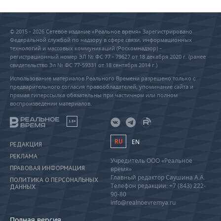
© 2015 - 2026 Сетевое издание «Реальное время» Зарегистрировано
Федеральной службой по надзору в сфере связи, информационных
технологий и массовых коммуникаций (Роскомнадзор) –
регистрационный номер ЭЛ № ФС 77 - 79627 от 18 декабря 2020 г. (ранее
свидетельство Эл № ФС 77-59331 от 18 сентября 2014 г.)
Использование материалов Реального Времени разрешено только с
предварительного согласия правообладателей, упоминание сайта и
прямая гиперссылка обязательны при частичном или полном
воспроизведении материалов.
18+
RU
EN
РЕДАКЦИЯ
РЕКЛАМА
Учредитель ООО «Реальное
ПРАВОВАЯ ИНФОРМАЦИЯ
время»
Главный редактор Саушина А.А.
ПОЛИТИКА О ПЕРСОНАЛЬНЫХ
Телефон редакции: +7 (843) 222-
ДАННЫХ
90-80
info@realnoevremya.ru
Полная версия