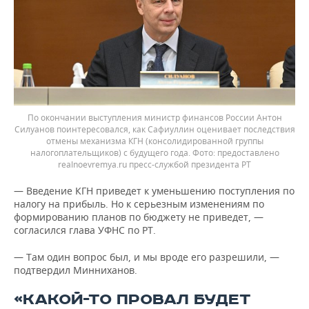
По окончании выступления министр финансов России Антон
Силуанов поинтересовался, как Сафиуллин оценивает последствия
отмены механизма КГН (консолидированной группы
налогоплательщиков) с будущего года.
предоставлено
realnoevremya.ru пресс-службой президента РТ
— Введение КГН приведет к уменьшению поступления по
налогу на прибыль. Но к серьезным изменениям по
формированию планов по бюджету не приведет, —
согласился глава УФНС по РТ.
— Там один вопрос был, и мы вроде его разрешили, —
подтвердил Минниханов.
«КАКОЙ-ТО ПРОВАЛ БУДЕТ