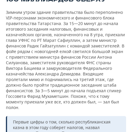
Зимним утром здание правительства было переполнено
VIP-персонами экономического и финансового блока
правительства Татарстана. За 15—20 минут до начала
итогового заседания налоговых, финансовых и
казначейских органов, назначенного на 8 утра, приехали
глава УФНС по РТ Марат Сафиуллин, а затем министр
финансов Радик Гайзатуллин с командой заместителей. В
фойе рядом с новогодней елкой светился большой экран
с приветствием министра финансов России Антона
Силуанова, заместителя руководителя ФНС страны
Виктора Бациева и замруководителя Федерального
казначейства Александра Демидова. Входящие
пролетали мимо и поднимались на третий этаж, где
должно было пройти традиционное заседание штаба
финансистов. За 3—5 минут до начала подъехал спикер
Госсовета Фарид Мухаметшин. Похоже, что к тому
моменту приехали уже все, кто должен был, — зал был
полон.
Первые цифры о том, сколько республиканская
казна в этом году соберет налогов, назвал