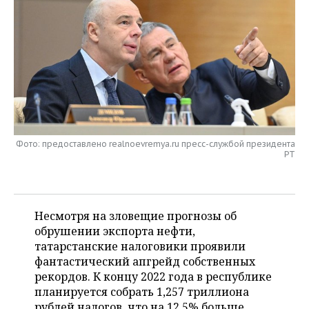
НЕФТЕХИМИЯ
РОЗНИЧНАЯ ТОРГОВЛЯ
НОВОСТИ ТЕХНОЛОГИЙ
МЕРОПРИЯТИЯ
НЕФТЬ
ТРАНСПОРТ
IT
НОВОСТИ МЕРОПРИЯТИЙ
СПОРТ
ОПК
УСЛУГИ
МЕДИА
ВЫЕЗДНАЯ РЕДАКЦИЯ
НОВОСТИ СПОРТА
ОБЩЕСТВО
ЭНЕРГЕТИКА
ТЕЛЕКОММУНИКАЦИИ
БИЗНЕС-БРАНЧИ
ФУТБОЛ
НОВОСТИ ОБЩЕСТВА
ФОТОГАЛЕРЕЯ
Фото: предоставлено realnoevremya.ru пресс-службой президента
ONLINE-КОНФЕРЕНЦИИ
ХОККЕЙ
ВЛАСТЬ
СЮЖЕТЫ
РТ
ОТКРЫТАЯ ЛЕКЦИЯ
БАСКЕТБОЛ
ИНФРАСТРУКТУРА
СПРАВОЧНИК
Несмотря на зловещие прогнозы об
ВОЛЕЙБОЛ
ИСТОРИЯ
СПИСОК ПЕРСОН
ПОЛНАЯ ВЕРСИЯ
обрушении экспорта нефти,
татарстанские налоговики проявили
КИБЕРСПОРТ
КУЛЬТУРА
СПИСОК КОМПАНИЙ
фантастический апгрейд собственных
рекордов. К концу 2022 года в республике
ФИГУРНОЕ КАТАНИЕ
МЕДИЦИНА
планируется собрать 1,257 триллиона
рублей налогов, что на 12,5% больше