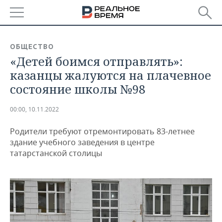
РЕГИОНЫ
ОБЩЕСТВО
«Детей боимся отправлять»:
БАШКОРТОСТАН
НОВОСТИ
казанцы жалуются на плачевное
ТАТАРСТАН
АНАЛИТИКА
состояние школы №98
УДМУРТИЯ
НОВОСТИ АНАЛИТИКИ
ЭКОНОМИКА
00:00, 10.11.2022
ДЕКЛАРАЦИИ О ДОХОДАХ
НОВОСТИ ЭКОНОМИКИ
ПРОМЫШЛЕННОСТЬ
Родители требуют отремонтировать 83-летнее
здание учебного заведения в центре
КОРОЛИ ГОСЗАКАЗА ПФО
ФИНАНСЫ
НОВОСТИ
НЕДВИЖИМОСТЬ
татарстанской столицы
ПРОМЫШЛЕННОСТИ
ВУЗЫ ТАТАРСТАНА
БАНКИ
НОВОСТИ НЕДВИЖИМОСТИ
АВТО
АГРОПРОМ
КОМУ ПРИНАДЛЕЖАТ
БЮДЖЕТ
НОВОСТИ АВТО
БИЗНЕС
ТОРГОВЫЕ ЦЕНТРЫ
МАШИНОСТРОЕНИЕ
ТАТАРСТАНА
ИНВЕСТИЦИИ
НОВОСТИ БИЗНЕСА
ТЕХНОЛОГИИ