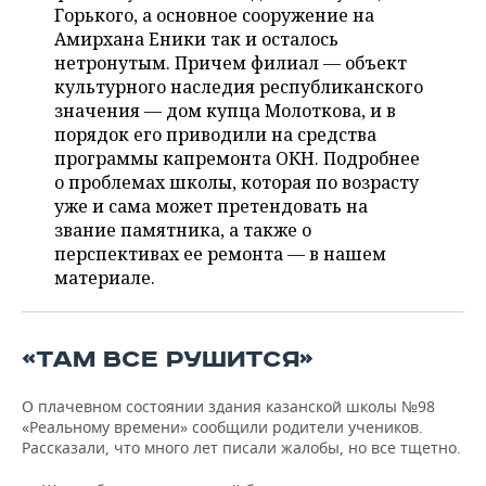
ВОДНЫЕ ВИДЫ СПОРТА
ОБРАЗОВАНИЕ
Горького, а основное сооружение на
Амирхана Еники так и осталось
ХОККЕЙ С МЯЧОМ
ПРОИСШЕСТВИЯ
нетронутым. Причем филиал — объект
культурного наследия республиканского
значения — дом купца Молоткова, и в
порядок его приводили на средства
программы капремонта ОКН. Подробнее
о проблемах школы, которая по возрасту
уже и сама может претендовать на
звание памятника, а также о
перспективах ее ремонта — в нашем
материале.
«ТАМ ВСЕ РУШИТСЯ»
О плачевном состоянии здания казанской школы №98
«Реальному времени» сообщили родители учеников.
Рассказали, что много лет писали жалобы, но все тщетно.