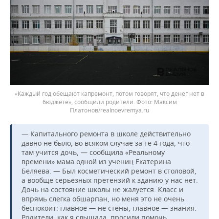
«Каждый год обещают капремонт, потом говорят, что денег нет в
бюджете», сообщили родители. Фото: Максим
Платонов/realnoevremya.ru
— Капитального ремонта в школе действительно
давно не было, во всяком случае за те 4 года, что
там учится дочь, — сообщила «Реальному
времени» мама одной из учениц Екатерина
Беляева. — Был косметический ремонт в столовой,
а вообще серьезных претензий к зданию у нас нет.
Дочь на состояние школы не жалуется. Класс и
впрямь слегка обшарпан, но меня это не очень
беспокоит: главное — не стены, главное — знания.
Родители, как я слышала, просили помочь