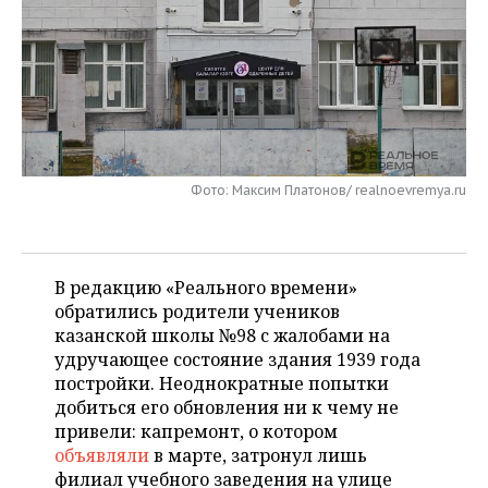
НЕФТЕХИМИЯ
РОЗНИЧНАЯ ТОРГОВЛЯ
НОВОСТИ ТЕХНОЛОГИЙ
МЕРОПРИЯТИЯ
НЕФТЬ
ТРАНСПОРТ
IT
НОВОСТИ МЕРОПРИЯТИЙ
СПОРТ
ОПК
УСЛУГИ
МЕДИА
ВЫЕЗДНАЯ РЕДАКЦИЯ
НОВОСТИ СПОРТА
ОБЩЕСТВО
ЭНЕРГЕТИКА
ТЕЛЕКОММУНИКАЦИИ
БИЗНЕС-БРАНЧИ
ФУТБОЛ
НОВОСТИ ОБЩЕСТВА
ФОТОГАЛЕРЕЯ
Фото: Максим Платонов/ realnoevremya.ru
ONLINE-КОНФЕРЕНЦИИ
ХОККЕЙ
ВЛАСТЬ
СЮЖЕТЫ
В редакцию «Реального времени»
ОТКРЫТАЯ ЛЕКЦИЯ
БАСКЕТБОЛ
ИНФРАСТРУКТУРА
СПРАВОЧНИК
обратились родители учеников
казанской школы №98 с жалобами на
ВОЛЕЙБОЛ
ИСТОРИЯ
СПИСОК ПЕРСОН
ПОЛНАЯ ВЕРСИЯ
удручающее состояние здания 1939 года
постройки. Неоднократные попытки
КИБЕРСПОРТ
КУЛЬТУРА
СПИСОК КОМПАНИЙ
добиться его обновления ни к чему не
привели: капремонт, о котором
ФИГУРНОЕ КАТАНИЕ
МЕДИЦИНА
объявляли
в марте, затронул лишь
филиал учебного заведения на улице