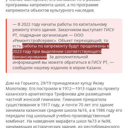
программы капремонта школ, а по программе
капремонта объектов культурного наследия.
— В 2022 году начаты работы по капитальному
ремонту этого здания. Заказчиком выступает ГИСУ
РТ, подрядная организация — ООО
«Ремонтстройсервис». Объект переходящий, то
есть
работы по капремонту будут продолжены в
2023 году при выделении соответствующего
финансирования
. За дополнительной
информацией вы можете обратиться в ГИСУ РТ, —
сообщили нашему изданию в мэрии Казани.
Дом на Горького, 29/19 принадлежал купцу Якову
Молоткову. Его построили в 1912—1913 годах по проекту
казанского архитектора Трифонова для размещения
частной женской гимназии. Гимназия прекратила
существование в 1917 году, и почти 70 лет это здание
занимала казанская средняя школа №16, а в 1986 году его
передали под школьный учебно-производственный
комбинат. На наведение марафета школ №73 и №98,
занимающих исторических здания, из республиканского