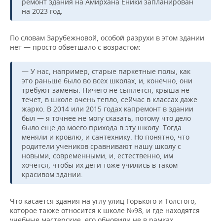
ремонт здания на Амирхана Еники запланирован
на 2023 год.
По словам Зарубежновой, особой разрухи в этом здании
нет — просто обветшало с возрастом:
— У нас, например, старые паркетные полы, как
это раньше было во всех школах, и, конечно, они
требуют замены. Ничего не сыплется, крыша не
течет, в школе очень тепло, сейчас в классах даже
жарко. В 2014 или 2015 годах капремонт в здании
был — я точнее не могу сказать, потому что дело
было еще до моего прихода в эту школу. Тогда
меняли и кровлю, и сантехнику. Но понятно, что
родители учеников сравнивают нашу школу с
новыми, современными, и, естественно, им
хочется, чтобы их дети тоже учились в таком
красивом здании.
Что касается здания на углу улиц Горького и Толстого,
которое также относится к школе №98, и где находятся
учебные мастерские, его обновили не в рамках