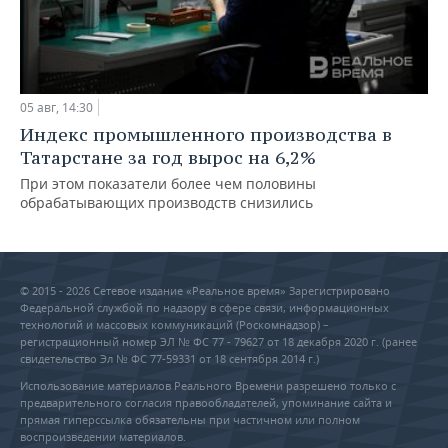
05 авг, 14:30
Индекс промышленного производства в
Татарстане за год вырос на 6,2%
При этом показатели более чем половины
обрабатывающих производств снизились
© 2015 - 2026 Сетевое издание «Реальное время» Зарегистрировано
Федеральной службой по надзору в сфере связи, информационных
технологий и массовых коммуникаций (Роскомнадзор) –
регистрационный номер ЭЛ № ФС 77 - 79627 от 18 декабря 2020 г. (ранее
свидетельство Эл № ФС 77-59331 от 18 сентября 2014 г.)
Использование материалов Реального Времени разрешено только с
предварительного согласия правообладателей, упоминание сайта и
прямая гиперссылка обязательны при частичном или полном
воспроизведении материалов.