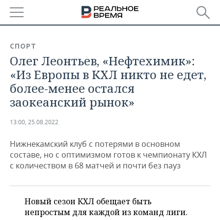
РЕГИОНЫ
СПОРТ
Олег Леонтьев, «Нефтехимик»:
БАШКОРТОСТАН
НОВОСТИ
«Из Европы в КХЛ никто не едет,
ТАТАРСТАН
АНАЛИТИКА
более-менее остался
заокеанский рынок»
УДМУРТИЯ
НОВОСТИ АНАЛИТИКИ
ЭКОНОМИКА
13:00, 25.08.2022
ДЕКЛАРАЦИИ О ДОХОДАХ
НОВОСТИ ЭКОНОМИКИ
ПРОМЫШЛЕННОСТЬ
Нижнекамский клуб с потерями в основном
КОРОЛИ ГОСЗАКАЗА ПФО
ФИНАНСЫ
НОВОСТИ
НЕДВИЖИМОСТЬ
составе, но с оптимизмом готов к чемпионату КХЛ
ПРОМЫШЛЕННОСТИ
с количеством в 68 матчей и почти без пауз
ВУЗЫ ТАТАРСТАНА
БАНКИ
НОВОСТИ НЕДВИЖИМОСТИ
АВТО
АГРОПРОМ
КОМУ ПРИНАДЛЕЖАТ
БЮДЖЕТ
НОВОСТИ АВТО
БИЗНЕС
ТОРГОВЫЕ ЦЕНТРЫ
МАШИНОСТРОЕНИЕ
Новый сезон КХЛ обещает быть
ТАТАРСТАНА
непростым для каждой из команд лиги.
ИНВЕСТИЦИИ
НОВОСТИ БИЗНЕСА
ТЕХНОЛОГИИ