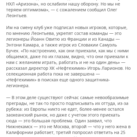
НХЛ «Аризона», но ослабили нашу оборону. Но мы не
теряем оптимизма», — с сожалением сообщил Олег
Леонтьев.
Им на смену клуб уже подписал новых игроков, которые,
по мнению Леонтьева, укрепят состав команды — это
легионеры Йоанн Овитю из Франции и из Канады —
Энтони Камара, а также игрок из Словакии Самуэль
Бучек. «По настроению, как они приехали, как мы с ними
общаемся, даже по их глазам, видно, что они приехали к
нам с желанием играть, работать и не на один день» —
рассказал директор ХК «Нефтехимик» Игорь Ларионов. Но
селекционная работа пока не завершена —
«Нефтехимик» в поисках еще одного защитника-
легионера.
— В этом деле существуют сейчас самые невообразимые
преграды, не так-то просто подписывать их оттуда, из-за
рубежа: из Европы никто не едет, более-менее остался
заокеанский рынок, но даже с учетом этого приехать
сюда — это большая проблема. Один заявил, что
Нижнекамск — это не Москва, второй — что у него жена в
Калифорнии работает, третий попросил ответить на 25