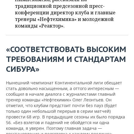
ВОДНЫЕ ВИДЫ СПОРТА
ОБРАЗОВАНИЕ
традиционной предсезонной пресс-
конференции директор клуба и главные
ХОККЕЙ С МЯЧОМ
ПРОИСШЕСТВИЯ
тренеры «Нефтехимика» и молодежной
команды «Реактор».
«СООТВЕТСТВОВАТЬ ВЫСОКИМ
ТРЕБОВАНИЯМ И СТАНДАРТАМ
СИБУРА»
Нынешний чемпионат Континентальной лиги обещает
стать довольно насыщенным, а оттого интересным —
сообщил в начале диалога с журналистами главный
тренер команды «Нефтехимик» Олег Леонтьев. Он
отметил, что клубам предстоит почти без пауз (будет
только один небольшой перерыв в серии матчей)
провести 68 игр. В предыдущие сезоны их было порядка
56. «Без взлетов и падений не обойдется ни одна
команда, я уверен. Поэтому главная задача —
восстановление и подготовка к каждому поединку», —