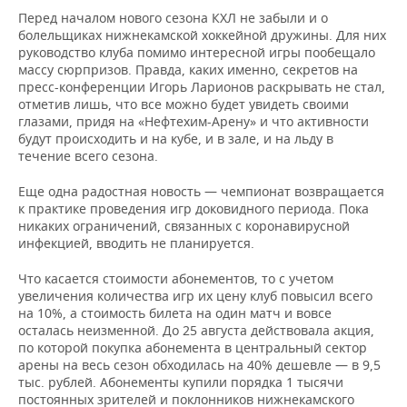
Перед началом нового сезона КХЛ не забыли и о
болельщиках нижнекамской хоккейной дружины. Для них
руководство клуба помимо интересной игры пообещало
массу сюрпризов. Правда, каких именно, секретов на
пресс-конференции Игорь Ларионов раскрывать не стал,
отметив лишь, что все можно будет увидеть своими
глазами, придя на «Нефтехим-Арену» и что активности
будут происходить и на кубе, и в зале, и на льду в
течение всего сезона.
Еще одна радостная новость — чемпионат возвращается
к практике проведения игр доковидного периода. Пока
никаких ограничений, связанных с коронавирусной
инфекцией, вводить не планируется.
Что касается стоимости абонементов, то с учетом
увеличения количества игр их цену клуб повысил всего
на 10%, а стоимость билета на один матч и вовсе
осталась неизменной. До 25 августа действовала акция,
по которой покупка абонемента в центральный сектор
арены на весь сезон обходилась на 40% дешевле — в 9,5
тыс. рублей. Абонементы купили порядка 1 тысячи
постоянных зрителей и поклонников нижнекамского