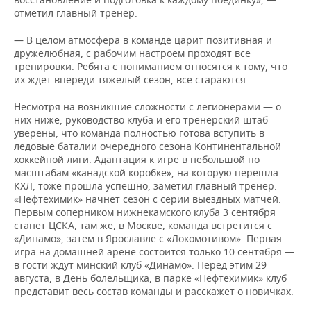
отметил главный тренер.
— В целом атмосфера в команде царит позитивная и
дружелюбная, с рабочим настроем проходят все
тренировки. Ребята с пониманием относятся к тому, что
их ждет впереди тяжелый сезон, все стараются.
Несмотря на возникшие сложности с легионерами — о
них ниже, руководство клуба и его тренерский штаб
уверены, что команда полностью готова вступить в
ледовые баталии очередного сезона Континентальной
хоккейной лиги. Адаптация к игре в небольшой по
масштабам «канадской коробке», на которую перешла
КХЛ, тоже прошла успешно, заметил главный тренер.
«Нефтехимик» начнет сезон с серии выездных матчей.
Первым соперником нижнекамского клуба 3 сентября
станет ЦСКА, там же, в Москве, команда встретится с
«Динамо», затем в Ярославле с «Локомотивом». Первая
игра на домашней арене состоится только 10 сентября —
в гости ждут минский клуб «Динамо». Перед этим 29
августа, в День болельщика, в парке «Нефтехимик» клуб
представит весь состав команды и расскажет о новичках.