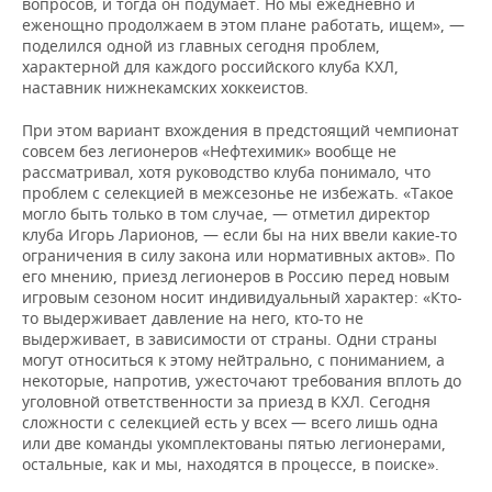
вопросов, и тогда он подумает. Но мы ежедневно и
еженощно продолжаем в этом плане работать, ищем», —
поделился одной из главных сегодня проблем,
характерной для каждого российского клуба КХЛ,
наставник нижнекамских хоккеистов.
При этом вариант вхождения в предстоящий чемпионат
совсем без легионеров «Нефтехимик» вообще не
рассматривал, хотя руководство клуба понимало, что
проблем с селекцией в межсезонье не избежать. «Такое
могло быть только в том случае, — отметил директор
клуба Игорь Ларионов, — если бы на них ввели какие-то
ограничения в силу закона или нормативных актов». По
его мнению, приезд легионеров в Россию перед новым
игровым сезоном носит индивидуальный характер: «Кто-
то выдерживает давление на него, кто-то не
выдерживает, в зависимости от страны. Одни страны
могут относиться к этому нейтрально, с пониманием, а
некоторые, напротив, ужесточают требования вплоть до
уголовной ответственности за приезд в КХЛ. Сегодня
сложности с селекцией есть у всех — всего лишь одна
или две команды укомплектованы пятью легионерами,
остальные, как и мы, находятся в процессе, в поиске».