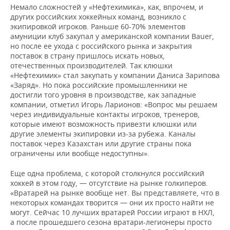
Немало сложностей у «Нефтехимика», как, впрочем, и
других российских хоккейных команд, возникло с
экипировкой игроков. Раньше 60-70% элементов
амуниции клуб закупал у американской компании Bauer,
но после ее ухода с российского рынка и закрытия
поставок в страну пришлось искать новых,
отечественных производителей. Так клюшки
«Нефтехимик» стал закупать у компании Даниса Зарипова
«Заряд». Но пока российские промышленники не
достигли того уровня в производстве, как западные
компании, отметил Игорь Ларионов: «Вопрос мы решаем
через индивидуальные контакты игроков, тренеров,
которые имеют возможность привезти клюшки или
другие элементы экипировки из-за рубежа. Каналы
поставок через Казахстан или другие страны пока
ограничены или вообще недоступны».
Еще одна проблема, с которой столкнулся российский
хоккей в этом году, — отсутствие на рынке голкиперов.
«Вратарей на рынке вообще нет. Вы представляете, что в
некоторых командах творится — они их просто найти не
могут. Сейчас 10 лучших вратарей России играют в НХЛ,
а после прошедшего сезона вратари-легионеры просто