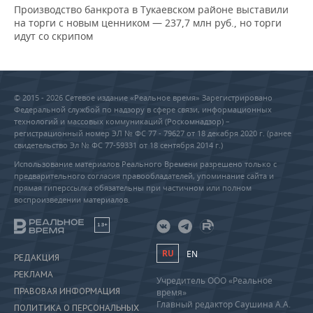
Производство банкрота в Тукаевском районе выставили
на торги с новым ценником — 237,7 млн руб., но торги
идут со скрипом
© 2015 - 2026 Сетевое издание «Реальное время» Зарегистрировано
Федеральной службой по надзору в сфере связи, информационных
технологий и массовых коммуникаций (Роскомнадзор) –
регистрационный номер ЭЛ № ФС 77 - 79627 от 18 декабря 2020 г. (ранее
свидетельство Эл № ФС 77-59331 от 18 сентября 2014 г.)
Использование материалов Реального Времени разрешено только с
предварительного согласия правообладателей, упоминание сайта и
прямая гиперссылка обязательны при частичном или полном
воспроизведении материалов.
18+
RU
EN
РЕДАКЦИЯ
РЕКЛАМА
Учредитель ООО «Реальное
ПРАВОВАЯ ИНФОРМАЦИЯ
время»
Главный редактор Саушина А.А.
ПОЛИТИКА О ПЕРСОНАЛЬНЫХ