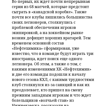
Во-первых, их ждет почти непрерывная
НЕФТЕХИМИЯ
серия из 68 матчей, которые предстоит
РОЗНИЧНАЯ ТОРГОВЛЯ
НОВОСТИ ТЕХНОЛОГИЙ
МЕРОПРИЯТИЯ
сыграть в «канадской коробке». Также
НЕФТЬ
почти все клубы лишились большинства
ТРАНСПОРТ
IT
НОВОСТИ МЕРОПРИЯТИЙ
СПОРТ
своих легионеров, столкнулись с
ОПК
проблемой обеспечения игроков
УСЛУГИ
МЕДИА
ВЫЕЗДНАЯ РЕДАКЦИЯ
НОВОСТИ СПОРТА
ОБЩЕСТВО
экипировкой, а на хоккейном рынке
ЭНЕРГЕТИКА
возник дефицит хороших вратарей. Тем
ТЕЛЕКОММУНИКАЦИИ
БИЗНЕС-БРАНЧИ
ФУТБОЛ
НОВОСТИ ОБЩЕСТВА
ФОТОГАЛЕРЕЯ
временем основной состав
«Нефтехимика» сформирован, уже
ONLINE-КОНФЕРЕНЦИИ
ХОККЕЙ
ВЛАСТЬ
СЮЖЕТЫ
известно, что в команде будут играть три
иностранца, идет поиск еще одного
ОТКРЫТАЯ ЛЕКЦИЯ
БАСКЕТБОЛ
ИНФРАСТРУКТУРА
СПРАВОЧНИК
легионера. Об этом, а также о том, с
какими изменениями ХК «Нефтехимик»
ВОЛЕЙБОЛ
ИСТОРИЯ
СПИСОК ПЕРСОН
и две его команды подошли к началу
ПОЛНАЯ ВЕРСИЯ
нового сезона КХЛ, с какими трудностями
клуб столкнулся из-за санкций и как их
КИБЕРСПОРТ
КУЛЬТУРА
СПИСОК КОМПАНИЙ
преодолевает, кто пришел на смену
прежним западным игрокам и что ждет
ФИГУРНОЕ КАТАНИЕ
МЕДИЦИНА
болельщиков «волчьей стаи» из
Нижнекамска, рассказали на