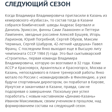
СЛЕДУЮЩИЙ СЕЗОН
Когда Владимира Владимировича пригласили в Казань из
кемеровского «Кузбасса», то состав тогда в Казани
собрался бомбический: шведы Андреас Бергвалл и
Даниэль Эрикссон, финны Сами Лаакконен и Петтери
Лампинен, звездные россияне Алексей Бушуев, Игорь
Ларионов, Юрий Погребной, Сергей Обухов, Максим
Чермных, Сергей Шабуров, 42-летний «дедушка» Павел
Франц. С последним Янко выходил еще в Высшую лигу
чемпионата СССР 1984 (!) года. Это был сыктывкарский
«Строитель», первая команда Владимира
Владимировича, которую он возглавил в 32 года. Коми
АССР и Красноярск, Архангельск и Красногорск, Москва и
Казань, непоседливого в плане тренерской работы Янко
мотало по России с «командировкой» в Финляндию, а уже
будучи спортивным директором, он поработал в Кирове,
Иркутске и заканчивал в Казани, правда, сам не
подозревая о завершении. Поскольку уже успел
поработать с новым наставником «Динамо-Казань»
Иваном Максимовым, своим учеником в прошлом, над
формированием состава на следующий сезон.