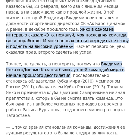
финального матча сборных СМИ и «Звезд «Динамо».
ВОДНЫЕ ВИДЫ СПОРТА
ОБРАЗОВАНИЕ
Казалось бы, 23 февраля, всего два с лишним месяца
назад, а на самом деле как в прошлой жизни. В той
ХОККЕЙ С МЯЧОМ
ПРОИСШЕСТВИЯ
жизни, в которой Владимир Владимирович остался в
должности спортивного директора ХК «Ак Барс-Динамо».
А ранее, в декабре прошлого года,
Янко в одном из
интервью сказал: «Это, пожалуй, моя последняя команда,
где я поработаю. И мне очень хочется возродить ее славу
и поднять на высокий уровень».
Насчет первого он, увы,
оказался прав, второго сделать не успел.
Точнее, не сделать, а повторить, потому что
Владимир
Янко и «Динамо-Казань» были лучшей командой мира в
начале прошлого десятилетия
, последовательно
становясь обладателем Кубка мира (2010), чемпионом
России (2011), обладателем Кубка России (2013). Тандем
Янко и президента клуба Дмитрия Самаренкина не знал
препятствий, которые бы не смогла взять команда. Это
был один из наиболее успешных периодов во времена
работы Рафиса Бурганова, тогдашнего министра спорта
Татарстана.
— С точки зрения становления команды, достижения ее
лучших результатов это была легендарная личность.