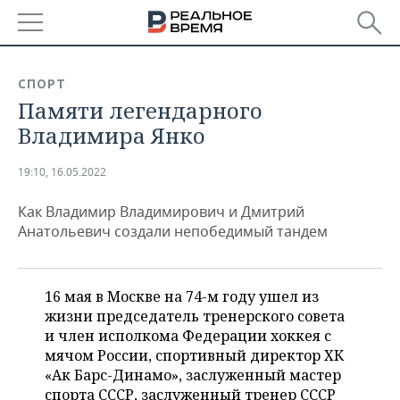
РЕГИОНЫ
СПОРТ
Памяти легендарного
БАШКОРТОСТАН
НОВОСТИ
Владимира Янко
ТАТАРСТАН
АНАЛИТИКА
19:10, 16.05.2022
УДМУРТИЯ
НОВОСТИ АНАЛИТИКИ
ЭКОНОМИКА
Как Владимир Владимирович и Дмитрий
ДЕКЛАРАЦИИ О ДОХОДАХ
НОВОСТИ ЭКОНОМИКИ
ПРОМЫШЛЕННОСТЬ
Анатольевич создали непобедимый тандем
КОРОЛИ ГОСЗАКАЗА ПФО
ФИНАНСЫ
НОВОСТИ
НЕДВИЖИМОСТЬ
ПРОМЫШЛЕННОСТИ
16 мая в Москве на 74-м году ушел из
ВУЗЫ ТАТАРСТАНА
БАНКИ
НОВОСТИ НЕДВИЖИМОСТИ
АВТО
жизни председатель тренерского совета
АГРОПРОМ
и член исполкома Федерации хоккея с
КОМУ ПРИНАДЛЕЖАТ
БЮДЖЕТ
НОВОСТИ АВТО
БИЗНЕС
мячом России, спортивный директор ХК
ТОРГОВЫЕ ЦЕНТРЫ
МАШИНОСТРОЕНИЕ
«Ак Барс-Динамо», заслуженный мастер
ТАТАРСТАНА
ИНВЕСТИЦИИ
НОВОСТИ БИЗНЕСА
ТЕХНОЛОГИИ
спорта СССР, заслуженный тренер СССР