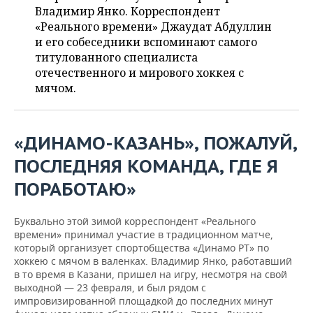
НЕФТЕХИМИЯ
Владимир Янко. Корреспондент
РОЗНИЧНАЯ ТОРГОВЛЯ
НОВОСТИ ТЕХНОЛОГИЙ
«Реального времени» Джаудат Абдуллин
МЕРОПРИЯТИЯ
НЕФТЬ
и его собеседники вспоминают самого
титулованного специалиста
ТРАНСПОРТ
IT
НОВОСТИ МЕРОПРИЯТИЙ
СПОРТ
ОПК
отечественного и мирового хоккея с
мячом.
УСЛУГИ
МЕДИА
ВЫЕЗДНАЯ РЕДАКЦИЯ
НОВОСТИ СПОРТА
ОБЩЕСТВО
ЭНЕРГЕТИКА
ТЕЛЕКОММУНИКАЦИИ
БИЗНЕС-БРАНЧИ
ФУТБОЛ
НОВОСТИ ОБЩЕСТВА
ФОТОГАЛЕРЕЯ
«ДИНАМО-КАЗАНЬ», ПОЖАЛУЙ,
ONLINE-КОНФЕРЕНЦИИ
ХОККЕЙ
ВЛАСТЬ
СЮЖЕТЫ
ПОСЛЕДНЯЯ КОМАНДА, ГДЕ Я
ПОРАБОТАЮ»
ОТКРЫТАЯ ЛЕКЦИЯ
БАСКЕТБОЛ
ИНФРАСТРУКТУРА
СПРАВОЧНИК
ВОЛЕЙБОЛ
ИСТОРИЯ
СПИСОК ПЕРСОН
ПОЛНАЯ ВЕРСИЯ
Буквально этой зимой корреспондент «Реального
времени» принимал участие в традиционном матче,
который организует спортобщества «Динамо РТ» по
КИБЕРСПОРТ
КУЛЬТУРА
СПИСОК КОМПАНИЙ
хоккею с мячом в валенках. Владимир Янко, работавший
в то время в Казани, пришел на игру, несмотря на свой
ФИГУРНОЕ КАТАНИЕ
МЕДИЦИНА
выходной — 23 февраля, и был рядом с
импровизированной площадкой до последних минут