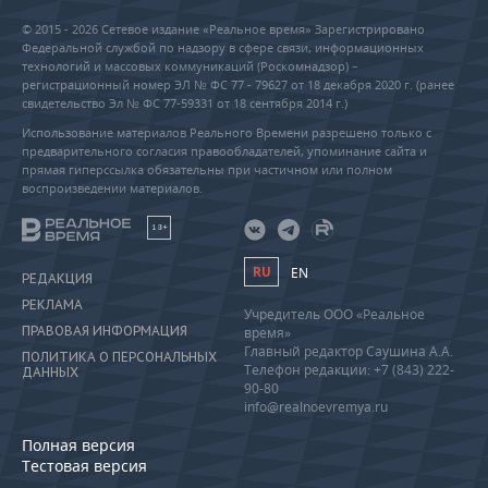
© 2015 - 2026 Сетевое издание «Реальное время» Зарегистрировано
Федеральной службой по надзору в сфере связи, информационных
технологий и массовых коммуникаций (Роскомнадзор) –
регистрационный номер ЭЛ № ФС 77 - 79627 от 18 декабря 2020 г. (ранее
свидетельство Эл № ФС 77-59331 от 18 сентября 2014 г.)
Использование материалов Реального Времени разрешено только с
предварительного согласия правообладателей, упоминание сайта и
прямая гиперссылка обязательны при частичном или полном
воспроизведении материалов.
18+
RU
EN
РЕДАКЦИЯ
РЕКЛАМА
Учредитель ООО «Реальное
ПРАВОВАЯ ИНФОРМАЦИЯ
время»
Главный редактор Саушина А.А.
ПОЛИТИКА О ПЕРСОНАЛЬНЫХ
Телефон редакции: +7 (843) 222-
ДАННЫХ
90-80
info@realnoevremya.ru
Полная версия
Тестовая версия