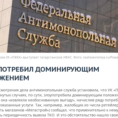
ком УК «ПЖКХ» выступает татарстанское УФАС.
realnoevremya.ru/Ром
ПОТРЕБИЛ ДОМИНИРУЮЩИМ
ЖЕНИЕМ
ссмотрения дела антимонопольная служба установила, что УК «
янутых случаях, по сути, злоупотребила доминирующим положе
, она «извлекла необоснованную выгоду», начислив ряду потре
еоказанные услуги. Так, например, жалобщик из числа ретейле
еть магазинов «Мегастрой») сообщал, что применительно к нем
ь периодичность вывоза ТКО. И это обстоятельство нашло свое