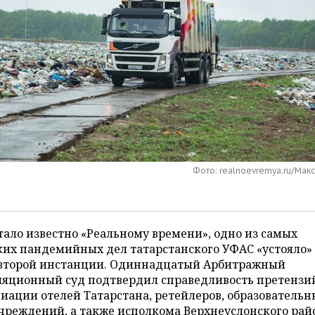
Фото: realnoevremya.ru/Мак
тало известно «Реальному времени», одно из самых
их пандемийных дел татарстанского УФАС «устояло» 
 второй инстанции. Одиннадцатый Арбитражный
ляционный суд подтвердил справедливость претензи
иации отелей Татарстана, ретейлеров, образовательн
реждений, а также исполкома Верхнеуслонского рай