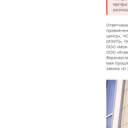
мусора
разнош
Ответчико
привлечен
центр», Ч
(ИЭУП)», 
ООО «Мон 
ООО «Агав
Верхнеусл
мая прошл
закона «О