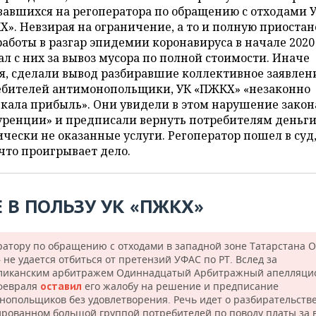
авшихся на регоператора по обращению с отходами 
». Невзирая на ограничение, а то и полную приостан
аботы в разгар эпидемии коронавируса в начале 2020 
ал с них за вывоз мусора по полной стоимости. Иначе
я, сделали вывод разбиравшие коллективное заявлен
ебителей антимонопольщики, УК «ПЖКХ» «незаконно
кала прибыль». Они увидели в этом нарушение закон
уренции» и предписали вернуть потребителям деньги
чески не оказанные услуги. Регоператор пошел в суд,
что проигрывает дело.
Е В ПОЛЬЗУ УК «ПЖКХ»
ратору по обращению с отходами в западной зоне Татарстана 
не удается отбиться от претензий УФАС по РТ. Вслед за
ликанским арбитражем Одиннадцатый Арбитражный апелляц
 февраля
его жалобу на решение и предписание
оставил
нопольщиков без удовлетворения. Речь идет о разбирательстве
рованном большой группой потребителей по поводу платы за 