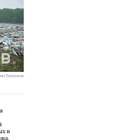
сим Платонов
в
й
ых и
она,