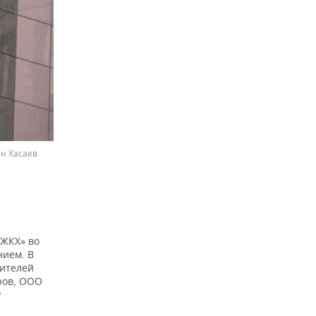
ан Хасаев
ПЖКХ» во
нием. В
бителей
ров, ООО
у