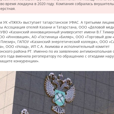
 во время локдауна в 2020 году. Компания собралась внушитель
ерстная.
м УК «ПЖКХ» выступает татарстанское УФАС. А третьими лицам
ы Ассоциация отелей Казани и Татарстана, ООО «Деловой мед
ОУВО «Казанский инновационный университет имени В.Г.Тимир
ООО «Инновация», АО «Гостиница «Биляр», ООО «Торговый дом 
Плезир», ГАПОУ «Казанский энергетический колледж», ООО «С
а», ООО «Уклад», ИП С.А. Акимова и исполнительный комитет
онского района РТ. Именно по их заявлению антимонопольная 
ого года вменила регоператору по обращению с отходами нар
 защите конкуренции».