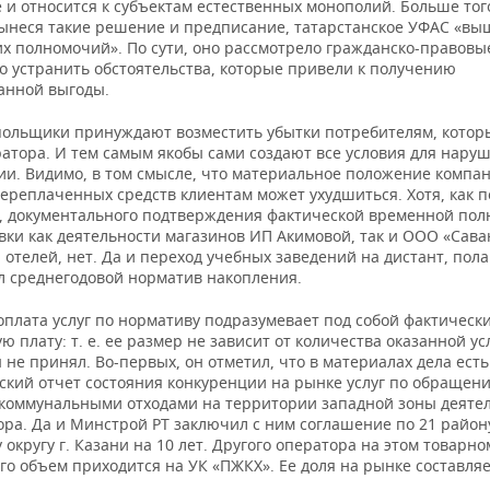
и относится к субъектам естественных монополий. Больше того
ынеся такие решение и предписание, татарстанское УФАС «вы
их полномочий». По сути, оно рассмотрело гражданско-правовы
о устранить обстоятельства, которые привели к получению
анной выгоды.
ольщики принуждают возместить убытки потребителям, котор
ратора. И тем самым якобы сами создают все условия для нару
ии. Видимо, в том смысле, что материальное положение компа
ереплаченных средств клиентам может ухудшиться. Хотя, как п
, документального подтверждения фактической временной пол
ки как деятельности магазинов ИП Акимовой, так и ООО «Саван
 отелей, нет. Да и переход учебных заведений на дистант, пола
л среднегодовой норматив накопления.
оплата услуг по нормативу подразумевает под собой фактическ
ю плату: т. е. ее размер не зависит от количества оказанной ус
 не принял. Во-первых, он отметил, что в материалах дела есть
ский отчет состояния конкуренции на рынке услуг по обращен
коммунальными отходами на территории западной зоны деяте
ора. Да и Минстрой РТ заключил с ним соглашение по 21 район
 округу г. Казани на 10 лет. Другого оператора на этом товарн
его объем приходится на УК «ПЖКХ». Ее доля на рынке составля