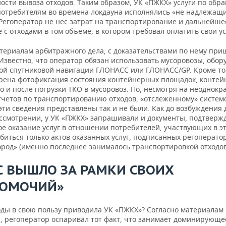
ости вывоза отходов. Таким образом, УК «ПЖКХ» услуги по обр
потребителям во времена локдауна исполнялись «не надлежащ
 Регоператор не нес затрат на транспортирование и дальнейше
с отходами в том объеме, в котором требовал оплатить свои ус
атериалам арбитражного дела, с доказательствами по нему при
 Известно, что оператор обязан использовать мусоровозы, обо
ой спутниковой навигации ГЛОНАСС или ГЛОНАСС/GP. Кроме то
рена фотофиксация состояния контейнерных площадок, контей
о и после погрузки ТКО в мусоровоз. Но, несмотря на неоднокр
тчетов по транспортированию отходов, «отслеженному» систем
ти сведения представлены так и не были. Как до возбуждения д
ассмотрении, у УК «ПЖКХ» запрашивали и документы, подтвер
е оказание услуг в отношении потребителей, участвующих в эт
обиться только актов оказанных услуг, подписанных регоперат
ород» (именно последнее занималось транспортировкой отходов
С ВЫШЛО ЗА РАМКИ СВОИХ
ОМОЧИЙ»
оды в свою пользу приводила УК «ПЖКХ»? Согласно материалам
, регоператор оспаривал тот факт, что занимает доминирующе