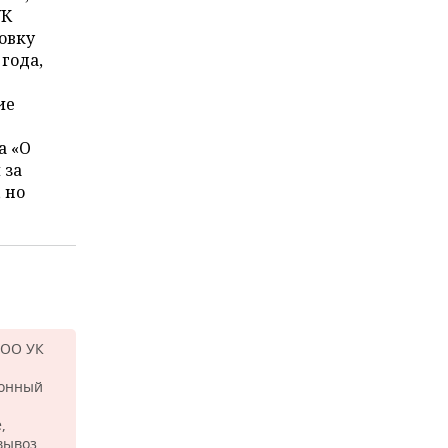
УК
овку
года,
ие
а «О
 за
 но
ООО УК
ионный
,
вывоз