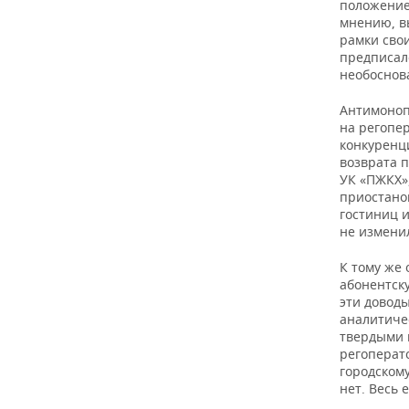
положение 
мнению, в
рамки сво
предписал
необоснов
Антимоноп
на регопе
конкуренц
возврата п
УК «ПЖКХ»
приостанов
гостиниц и
не измени
К тому же 
абонентску
эти доводы
аналитиче
твердыми 
регоперат
городскому
нет. Весь 