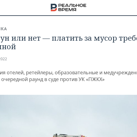
ИКА
ун или нет — платить за мусор тре
лной
2022
ия отелей, ретейлеры, образовательные и медучрежде
 очередной раунд в суде против УК «ПЖКХ»
НА