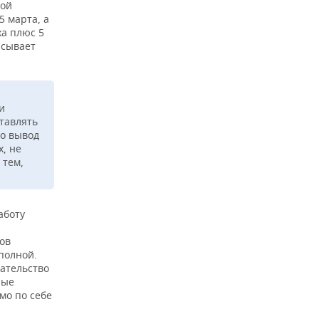
ной
5 марта, а
ха плюс 5
исывает
и
тавлять
ло вывод
, не
 тем,
аботу
нов
 полной.
ательство
ные
мо по себе