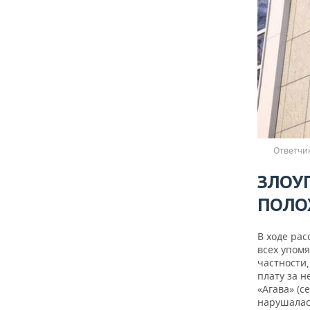
Ответчи
ЗЛОУ
ПОЛО
В ходе ра
всех упом
частности
плату за н
«Агава» (с
нарушалас