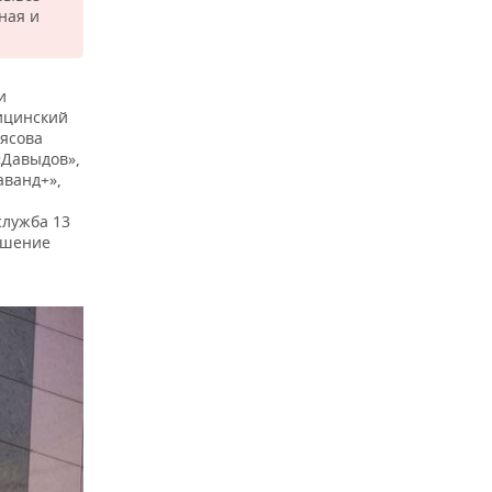
ная и
и
ицинский
ясова
«Давыдов»,
аванд+»,
служба 13
ушение