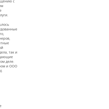
ащению с
им
е
луги.
шлось
рудованные
го,
неров,
атные
ой
ела, так и
ждающие
ом деле.
ором и ООО
).
е