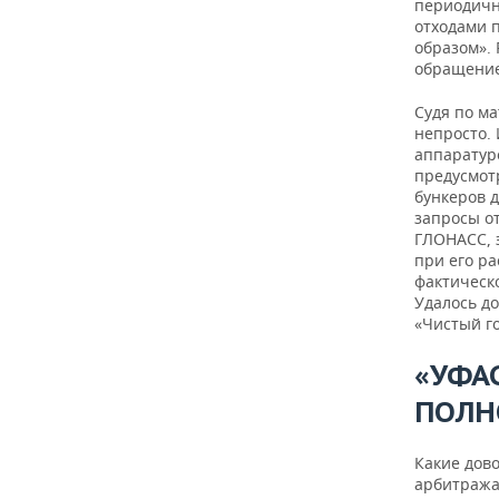
периодичн
отходами 
образом».
обращение 
Судя по м
непросто.
аппаратур
предусмот
бункеров д
запросы о
ГЛОНАСС, э
при его р
фактическо
Удалось д
«Чистый г
«УФА
ПОЛН
Какие дов
арбитража