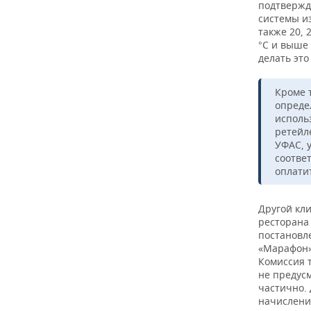
подтвержд
системы из
также 20, 
°С и выше 
делать это
Кроме 
опреде
исполь
ретейл
УФАС, 
соотве
оплати
Другой кл
ресторана 
постановле
«Марафон»)
Комиссия 
не предус
частично. 
начислени