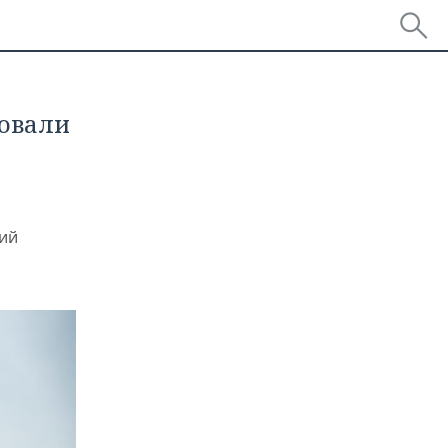
бовали
ний