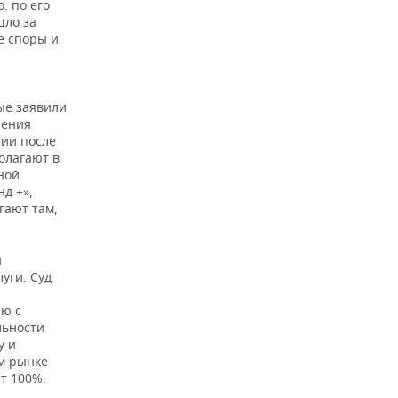
: по его
шло за
е споры и
ые заявили
шения
нии после
олагают в
ной
д +»,
гают там,
и
луги. Суд
ию с
льности
у и
ом рынке
ет 100%.