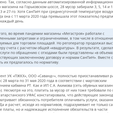
ено. Так, согласно данным автоматизированной информацион
 магазина на Горьковском шоссе, 28 мусор забирали 3, 5, 14 и 1
23 и 27-го. Хотя СанПиН при среднесуточной температуре возду
(а она с 11 марта 2020 года превышала этот показатель) предп
 каждый день.
того, во время пандемии магазины «Мегастроя» работали с
ленными запретами и ограничениями, в том числе в отношени
зуемых для торговли площадей. Но регоператор продолжал выс
еру счета с расчетом общей «квадратуры». В результате, сдела
услуги по обращению с отходами были представлены «в объемах
тствующих заключенному договору и нормам СанПиН». Вместе с
ть их предлагалось по нормативу.
иент УК «ПЖКХ», ООО «Саванд+», полностью приостанавливал р
с 28 марта по 31 мая 2020 года в соответствии с мартовским
нием кабмина РТ. Как и ИП С.А. Акимова (сеть обувных магази
. Несмотря на это, платить за мусор от них тоже требовали по
татарстанского УФАС констатировала, что действующее законод
матривает обязанность потребителя оплачивать услуги, оказан
Да и расчет, исходя из нормативов, подразумевает не только са
е платы, но и надлежащее исполнение обязательств в части