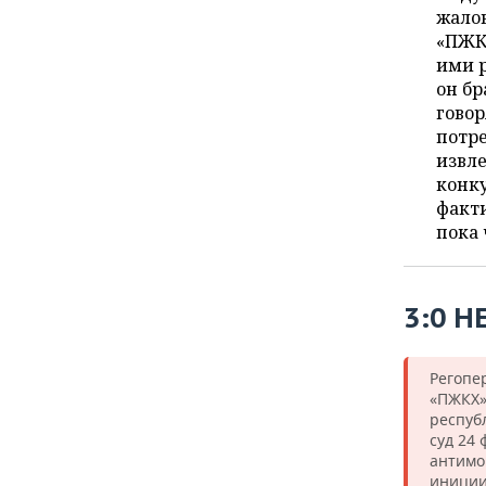
ВОДНЫЕ ВИДЫ СПОРТА
ОБРАЗОВАНИЕ
жалов
«ПЖКХ
ХОККЕЙ С МЯЧОМ
ПРОИСШЕСТВИЯ
ими р
он бр
говор
потр
извле
конк
факти
пока 
3:0 Н
Регопе
«ПЖКХ» 
респуб
суд 24
антимо
иниции