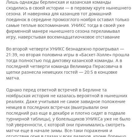
ВОДНЫЕ ВИДЫ СПОРТА
ОБРАЗОВАНИЕ
Лишь однажды берлинская и казанская команды
сходились в своей истории — в первому круге нынешнего
сезона. И наверняка для казанцев тот домашний
ХОККЕЙ С МЯЧОМ
ПРОИСШЕСТВИЯ
поединок в середине промозглого ноября оставил только
самые теплые воспоминания. УНИКС тогда в своей уже
фирменной манере нынешнего сезона переламывал
игру, наверстывая восемнадцатиочковое отставание
Во второй четверти УНИКС безнадежно проигрывал —
21:39, но вторая половина игры в «Баскет-Холле» прошла
тогда полностью под диктовку казанской команды. А в
последней четверти команда Велимира Перасовича в
щепки разнесла немецких гостей — 20:5 в концовке
матча.
Однако перед ответной встречей в Берлине та
ноябрьская история не казалась вероятной в нынешних
реалиях. Даже учитывая не самое завидное положение
немцев в последних встречах (выигрывали они
последний раз еще в декабре и плотно сидят в подвале
турнирной таблицы), у болельщиков УНИКСа уже не было
той уверенности, с которой они принимались смотреть
матчи еще в начале зимы. Все-таки поражения и
отсутствие огня в глазах у всех лидеров, кроме Лоренцо