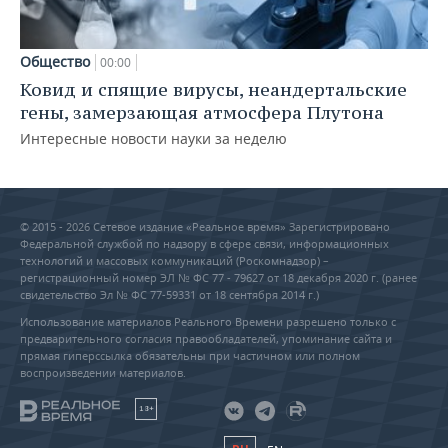
Общество
00:00
Ковид и спящие вирусы, неандертальские
гены, замерзающая атмосфера Плутона
Интересные новости науки за неделю
© 2015 - 2026 Сетевое издание «Реальное время» Зарегистрировано
Федеральной службой по надзору в сфере связи, информационных
технологий и массовых коммуникаций (Роскомнадзор) –
регистрационный номер ЭЛ № ФС 77 - 79627 от 18 декабря 2020 г. (ранее
свидетельство Эл № ФС 77-59331 от 18 сентября 2014 г.)
Использование материалов Реального Времени разрешено только с
предварительного согласия правообладателей, упоминание сайта и
прямая гиперссылка обязательны при частичном или полном
воспроизведении материалов.
18+