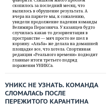
фаворита. Слишком много проблем
НЕФТЕХИМИЯ
скопилось за последний месяц, что
РОЗНИЧНАЯ ТОРГОВЛЯ
НОВОСТИ ТЕХНОЛОГИЙ
МЕРОПРИЯТИЯ
вылилось в обрушение результата. А
НЕФТЬ
вчера на паркете мы, к сожалению,
ТРАНСПОРТ
IT
НОВОСТИ МЕРОПРИЯТИЙ
СПОРТ
увидели продолжение падения команды
ОПК
Велимира Перасовича. У казанцев будто
УСЛУГИ
МЕДИА
ВЫЕЗДНАЯ РЕДАКЦИЯ
НОВОСТИ СПОРТА
ОБЩЕСТВО
случилась какая-то дезориентация в
ЭНЕРГЕТИКА
пространстве — мяч просто не шел в
ТЕЛЕКОММУНИКАЦИИ
БИЗНЕС-БРАНЧИ
ФУТБОЛ
НОВОСТИ ОБЩЕСТВА
корзину. «Альба» же делала на домашней
ФОТОГАЛЕРЕЯ
площадке все, что хотела. Спортивная
редакция «Реального времени» подводит
ONLINE-КОНФЕРЕНЦИИ
ХОККЕЙ
ВЛАСТЬ
СЮЖЕТЫ
главные итоги третьего подряд
поражения УНИКСа.
ОТКРЫТАЯ ЛЕКЦИЯ
БАСКЕТБОЛ
ИНФРАСТРУКТУРА
СПРАВОЧНИК
ВОЛЕЙБОЛ
ИСТОРИЯ
СПИСОК ПЕРСОН
ПОЛНАЯ ВЕРСИЯ
УНИКС НЕ УЗНАТЬ. КОМАНДА
КИБЕРСПОРТ
КУЛЬТУРА
СПИСОК КОМПАНИЙ
СЛОМАЛАСЬ ПОСЛЕ
ПЕРЕЖИТОГО КАРАНТИНА
ФИГУРНОЕ КАТАНИЕ
МЕДИЦИНА