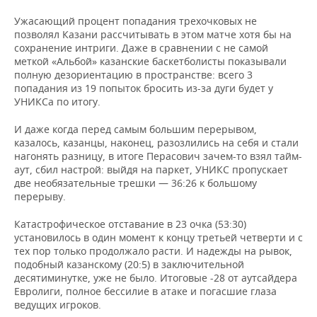
Ужасающий процент попадания трехочковых не
позволял Казани рассчитывать в этом матче хотя бы на
сохранение интриги. Даже в сравнении с не самой
меткой «Альбой» казанские баскетболисты показывали
полную дезориентацию в пространстве: всего 3
попадания из 19 попыток бросить из-за дуги будет у
УНИКСа по итогу.
И даже когда перед самым большим перерывом,
казалось, казанцы, наконец, разозлились на себя и стали
нагонять разницу, в итоге Перасович зачем-то взял тайм-
аут, сбил настрой: выйдя на паркет, УНИКС пропускает
две необязательные трешки — 36:26 к большому
перерыву.
Катастрофическое отставание в 23 очка (53:30)
установилось в один момент к концу третьей четверти и с
тех пор только продолжало расти. И надежды на рывок,
подобный казанскому (20:5) в заключительной
десятиминутке, уже не было. Итоговые -28 от аутсайдера
Евролиги, полное бессилие в атаке и погасшие глаза
ведущих игроков.