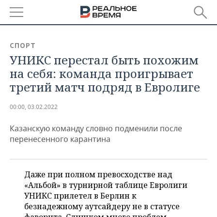
РЕГИОНЫ
СПОРТ
УНИКС перестал быть похожим
БАШКОРТОСТАН
НОВОСТИ
на себя: команда проигрывает
ТАТАРСТАН
АНАЛИТИКА
третий матч подряд в Евролиге
УДМУРТИЯ
НОВОСТИ АНАЛИТИКИ
ЭКОНОМИКА
00:00, 03.02.2022
ДЕКЛАРАЦИИ О ДОХОДАХ
НОВОСТИ ЭКОНОМИКИ
ПРОМЫШЛЕННОСТЬ
Казанскую команду словно подменили после
перенесенного карантина
КОРОЛИ ГОСЗАКАЗА ПФО
ФИНАНСЫ
НОВОСТИ
НЕДВИЖИМОСТЬ
ПРОМЫШЛЕННОСТИ
ВУЗЫ ТАТАРСТАНА
БАНКИ
НОВОСТИ НЕДВИЖИМОСТИ
АВТО
Даже при полном превосходстве над
АГРОПРОМ
«Альбой» в турнирной таблице Евролиги
КОМУ ПРИНАДЛЕЖАТ
БЮДЖЕТ
НОВОСТИ АВТО
БИЗНЕС
УНИКС прилетел в Берлин к
ТОРГОВЫЕ ЦЕНТРЫ
МАШИНОСТРОЕНИЕ
ТАТАРСТАНА
безнадежному аутсайдеру не в статусе
ИНВЕСТИЦИИ
НОВОСТИ БИЗНЕСА
ТЕХНОЛОГИИ