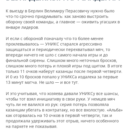
К выезду в Берлин Велимиру Перасовичу нужно было
что-то срочно придумывать: как заново выстроить
оборону своей команды, а главное — оживить угасших в
январе лидеров.
И если с обороной поначалу что-то более-менее
проклевывалось — УНИКС старался агрессивно
защищаться и периодически перехватывал мяч, то
впереди ничего не шло с самого начала игры и до
финальной сирены. Слишком много неточных бросков,
слишком много потерь и плохой игры под щитом. В итоге
только 11 очков наберут казанцы после первой четверти.
И 0 из 10 бросков попало у УНИКСа издалека за первые
13 минут матча. Не шло — и все тут.
И это учитывая, что хозяева давали УНИКСу все шансы,
чтобы тот взял инициативу в свои руки. У немцев мяч
чуть ли не валился из рук: серия потерь позволяла
казанцам убегать в контратаку, но все вхолостую. «Альба»
как оторвалась на 10 очков в первой четверти, так и
продолжала удерживать этот отрыв, ничего особенного
на паркете не показывая.