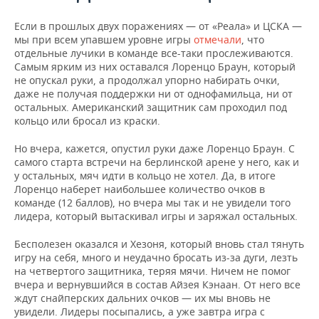
Если в прошлых двух поражениях — от «Реала» и ЦСКА —
мы при всем упавшем уровне игры
отмечали
, что
отдельные лучики в команде все-таки прослеживаются.
Самым ярким из них оставался Лоренцо Браун, который
не опускал руки, а продолжал упорно набирать очки,
даже не получая поддержки ни от однофамильца, ни от
остальных. Американский защитник сам проходил под
кольцо или бросал из краски.
Но вчера, кажется, опустил руки даже Лоренцо Браун. С
самого старта встречи на берлинской арене у него, как и
у остальных, мяч идти в кольцо не хотел. Да, в итоге
Лоренцо наберет наибольшее количество очков в
команде (12 баллов), но вчера мы так и не увидели того
лидера, который вытаскивал игры и заряжал остальных.
Бесполезен оказался и Хезоня, который вновь стал тянуть
игру на себя, много и неудачно бросать из-за дуги, лезть
на четвертого защитника, теряя мячи. Ничем не помог
вчера и вернувшийся в состав Айзея Кэнаан. От него все
ждут снайперских дальних очков — их мы вновь не
увидели. Лидеры посыпались, а уже завтра игра с