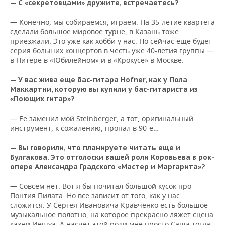
— С «секретовцами» дружите, встречаетесь?
— Конечно, мы собираемся, играем. На 35-летие квартета
сделали большое мировое турне, в Казань тоже
приезжали. Это уже как хобби у нас. Но сейчас еще будет
серия больших концертов в честь уже 40-летия группы —
в Питере в «Юбилейном» и в «Крокусе» в Москве.
— У вас жива еще бас-гитара Hofner, как у Пола
Маккартни, которую вы купили у бас-гитариста из
«Поющих гитар»?
— Ее заменил мой Steinberger, а тот, оригинальный
инструмент, к сожалению, пропал в 90-е…
— Вы говорили, что планируете читать еще и
Булгакова. Это отголоски вашей роли Коровьева в рок-
опере Александра Градского «Мастер и Маргарита»?
— Совсем нет. Вот я бы почитал большой кусок про
Понтия Пилата. Но все зависит от того, как у нас
сложится. У Сергея Ивановича Кравченко есть большое
музыкальное полотно, на которое прекрасно ляжет сцена
казни Иешуа. А насчет этой роли мне просто Саша тогда