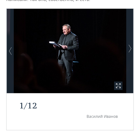
1
/
12
Василий Иванов