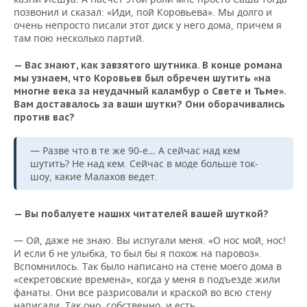
позвонил и сказал: «Иди, пой Коровьева». Мы долго и
очень непросто писали этот диск у него дома, причем я
там пою несколько партий.
— Вас знают, как завзятого шутника. В конце романа
мы узнаем, что Коровьев был обречен шутить «на
многие века за неудачный каламбур о Свете и Тьме».
Вам доставалось за ваши шутки? Они оборачивались
против вас?
— Разве что в те же 90-е… А сейчас над кем
шутить? Не над кем. Сейчас в моде больше ток-
шоу, какие Малахов ведет.
— Вы побалуете наших читателей вашей шуткой?
— Ой, даже не знаю. Вы испугали меня. «О нос мой, нос!
И если б не улыбка, то был бы я похож на паровоз».
Вспомнилось. Так было написано на стене моего дома в
«секретовские времена», когда у меня в подъезде жили
фанаты. Они все разрисовали и краской во всю стену
написали. Так оно, собственно, и есть.