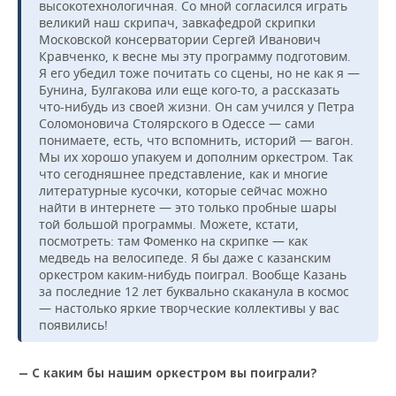
высокотехнологичная. Со мной согласился играть
великий наш скрипач, завкафедрой скрипки
Московской консерватории Сергей Иванович
Кравченко, к весне мы эту программу подготовим.
Я его убедил тоже почитать со сцены, но не как я —
Бунина, Булгакова или еще кого-то, а рассказать
что-нибудь из своей жизни. Он сам учился у Петра
Соломоновича Столярского в Одессе — сами
понимаете, есть, что вспомнить, историй — вагон.
Мы их хорошо упакуем и дополним оркестром. Так
что сегодняшнее представление, как и многие
литературные кусочки, которые сейчас можно
найти в интернете — это только пробные шары
той большой программы. Можете, кстати,
посмотреть: там Фоменко на скрипке — как
медведь на велосипеде. Я бы даже с казанским
оркестром каким-нибудь поиграл. Вообще Казань
за последние 12 лет буквально скаканула в космос
— настолько яркие творческие коллективы у вас
появились!
— С каким бы нашим оркестром вы поиграли?