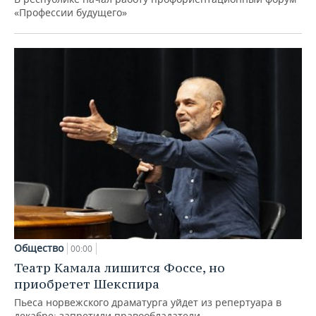
«Профессии будущего»
Общество
00:00
Театр Камала лишится Фоссе, но
приобретет Шекспира
Пьеса норвежского драматурга уйдет из репертуара в
декабре: запретили правообладатели