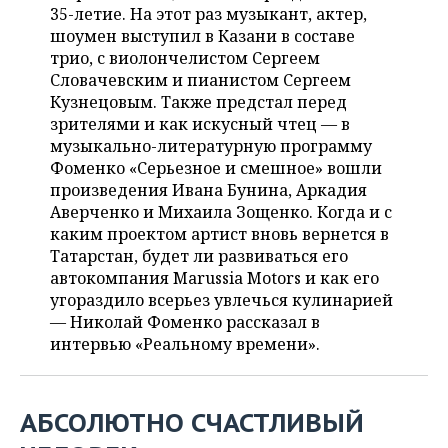
ВОДНЫЕ ВИДЫ СПОРТА
ОБРАЗОВАНИЕ
35-летие. На этот раз музыкант, актер,
шоумен выступил в Казани в составе
ХОККЕЙ С МЯЧОМ
ПРОИСШЕСТВИЯ
трио, с виолончелистом Сергеем
Словачевским и пианистом Сергеем
Кузнецовым. Также предстал перед
зрителями и как искусный чтец — в
музыкально-литературную программу
Фоменко «Серьезное и смешное» вошли
произведения Ивана Бунина, Аркадия
Аверченко и Михаила Зощенко. Когда и с
каким проектом артист вновь вернется в
Татарстан, будет ли развиваться его
автокомпания Marussia Motors и как его
угораздило всерьез увлечься кулинарией
— Николай Фоменко рассказал в
интервью «Реальному времени».
АБСОЛЮТНО СЧАСТЛИВЫЙ