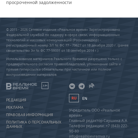
просроченной задолженности
© 2015 - 2026 Сетевое издание «Реальное время» Зарегистрировано
Федеральной службой по надзору в сфере связи, информационных
технологий и массовых коммуникаций (Роскомнадзор) –
регистрационный номер ЭЛ № ФС 77 - 79627 от 18 декабря 2020 г. (ранее
свидетельство Эл № ФС 77-59331 от 18 сентября 2014 г.)
Использование материалов Реального Времени разрешено только с
предварительного согласия правообладателей, упоминание сайта и
прямая гиперссылка обязательны при частичном или полном
воспроизведении материалов.
18+
RU
EN
РЕДАКЦИЯ
РЕКЛАМА
Учредитель ООО «Реальное
ПРАВОВАЯ ИНФОРМАЦИЯ
время»
Главный редактор Саушина А.А.
ПОЛИТИКА О ПЕРСОНАЛЬНЫХ
Телефон редакции: +7 (843) 222-
ДАННЫХ
90-80
info@realnoevremya.ru