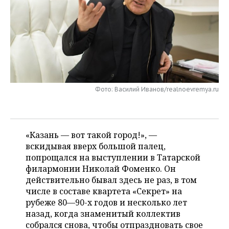
НЕФТЕХИМИЯ
РОЗНИЧНАЯ ТОРГОВЛЯ
НОВОСТИ ТЕХНОЛОГИЙ
МЕРОПРИЯТИЯ
НЕФТЬ
ТРАНСПОРТ
IT
НОВОСТИ МЕРОПРИЯТИЙ
СПОРТ
ОПК
УСЛУГИ
МЕДИА
ВЫЕЗДНАЯ РЕДАКЦИЯ
НОВОСТИ СПОРТА
ОБЩЕСТВО
ЭНЕРГЕТИКА
ТЕЛЕКОММУНИКАЦИИ
БИЗНЕС-БРАНЧИ
ФУТБОЛ
НОВОСТИ ОБЩЕСТВА
ФОТОГАЛЕРЕЯ
Фото: Василий Иванов/realnoevremya.ru
ONLINE-КОНФЕРЕНЦИИ
ХОККЕЙ
ВЛАСТЬ
СЮЖЕТЫ
«Казань — вот такой город!», —
ОТКРЫТАЯ ЛЕКЦИЯ
БАСКЕТБОЛ
ИНФРАСТРУКТУРА
СПРАВОЧНИК
вскидывая вверх большой палец,
попрощался на выступлении в Татарской
ВОЛЕЙБОЛ
ИСТОРИЯ
СПИСОК ПЕРСОН
ПОЛНАЯ ВЕРСИЯ
филармонии Николай Фоменко. Он
действительно бывал здесь не раз, в том
КИБЕРСПОРТ
КУЛЬТУРА
СПИСОК КОМПАНИЙ
числе в составе квартета «Секрет» на
рубеже 80—90-х годов и несколько лет
ФИГУРНОЕ КАТАНИЕ
МЕДИЦИНА
назад, когда знаменитый коллектив
собрался снова, чтобы отпраздновать свое