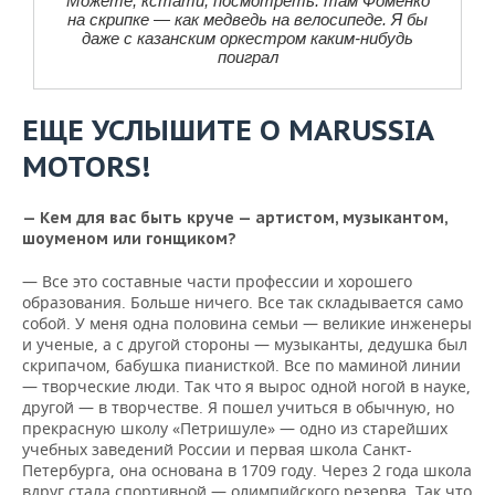
Можете, кстати, посмотреть: там Фоменко
на скрипке — как медведь на велосипеде. Я бы
даже с казанским оркестром каким-нибудь
поиграл
ЕЩЕ УСЛЫШИТЕ О MARUSSIA
MOTORS!
— Кем для вас быть круче — артистом, музыкантом,
шоуменом или гонщиком?
— Все это составные части профессии и хорошего
образования. Больше ничего. Все так складывается само
собой. У меня одна половина семьи — великие инженеры
и ученые, а с другой стороны — музыканты, дедушка был
скрипачом, бабушка пианисткой. Все по маминой линии
— творческие люди. Так что я вырос одной ногой в науке,
другой — в творчестве. Я пошел учиться в обычную, но
прекрасную школу «Петришуле» — одно из старейших
учебных заведений России и первая школа Санкт-
Петербурга, она основана в 1709 году. Через 2 года школа
вдруг стала спортивной — олимпийского резерва. Так что