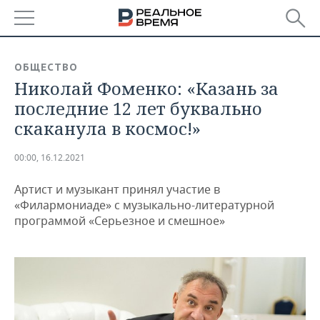
РЕГИОНЫ
ОБЩЕСТВО
Николай Фоменко: «Казань за
БАШКОРТОСТАН
НОВОСТИ
последние 12 лет буквально
ТАТАРСТАН
АНАЛИТИКА
скаканула в космос!»
УДМУРТИЯ
НОВОСТИ АНАЛИТИКИ
ЭКОНОМИКА
00:00, 16.12.2021
ДЕКЛАРАЦИИ О ДОХОДАХ
НОВОСТИ ЭКОНОМИКИ
ПРОМЫШЛЕННОСТЬ
Артист и музыкант принял участие в
«Филармониаде» с музыкально-литературной
КОРОЛИ ГОСЗАКАЗА ПФО
ФИНАНСЫ
НОВОСТИ
НЕДВИЖИМОСТЬ
программой «Серьезное и смешное»
ПРОМЫШЛЕННОСТИ
ВУЗЫ ТАТАРСТАНА
БАНКИ
НОВОСТИ НЕДВИЖИМОСТИ
АВТО
АГРОПРОМ
КОМУ ПРИНАДЛЕЖАТ
БЮДЖЕТ
НОВОСТИ АВТО
БИЗНЕС
ТОРГОВЫЕ ЦЕНТРЫ
МАШИНОСТРОЕНИЕ
ТАТАРСТАНА
ИНВЕСТИЦИИ
НОВОСТИ БИЗНЕСА
ТЕХНОЛОГИИ