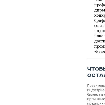
ВОДНЫЕ ВИДЫ СПОРТА
ОБРАЗОВАНИЕ
преф
дире
ХОККЕЙ С МЯЧОМ
ПРОИСШЕСТВИЯ
конку
брифи
согл
подпи
пока 
дости
пром
«Реал
ЧТОБ
ОСТА
Правитель
индустриа
бизнеса в 
промышлен
предприни