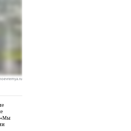
noevremya.ru
ие
же
. «Мы
ми