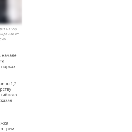
дит набор
ождение от
сим
в начале
та
 парках
рено 1,2
рству
нтийного
сказал
ржка
о трем