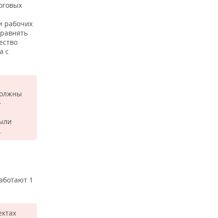
оговых
и рабочих
ыравнять
ество
а с
должны
—
были
.
аботают 1
ектах