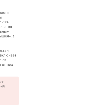
иям и
ы
т 70%.
ельство
льным
ышел», а
рстан
 включает
е от
 от них
ые
вил