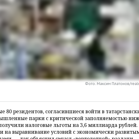
Фото: Максим Платонов/real
е 80 резидентов, согласившиеся войти в татарстанск
ышленные парки с критической заполняемостью ни
получили налоговые льготы на 3,6 миллиарда рублей
и на выравнивание условий с экономически развиты
ами, — так объяснил смысл «вертолетной» раздачи