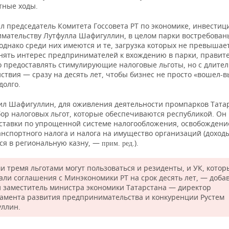
тные ходы.
л председатель Комитета Госсовета РТ по экономике, инвестиц
мательству Лутфулла Шафигуллин, в целом парки востребован
однако среди них имеются и те, загрузка которых не превышае
нять интерес предпринимателей к вхождению в парки, правит
 предоставлять стимулирующие налоговые льготы, но с длите
ствия — сразу на десять лет, чтобы бизнес не просто «вошел-в
долго.
ил Шафигуллин, для оживления деятельности промпарков Тата
бор налоговых льгот, которые обеспечиваются республикой. Он
ставки по упрощенной системе налогообложения, освобождени
нспортного налога и налога на имущество организаций (доходы
ся в региональную казну, —
.).
прим. ред
и тремя льготами могут пользоваться и резиденты, и УК, котор
али соглашения с Минэкономики РТ на срок десять лет, — доба
 заместитель министра экономики Татарстана — директор
амента развития предпринимательства и конкуренции Рустем
уллин.