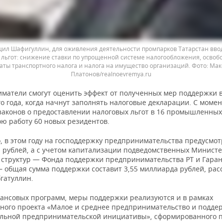
щил Шафигуллин, для оживления деятельности промпарков Татарстан вво
 льгот: снижение ставки по упрощенной системе налогообложения, освоб
аты транспортного налога и налога на имущество организаций.
Мак
Платонов/realnoevremya.ru
матели смогут оценить эффект от полученных мер поддержки 
 года, когда начнут заполнять налоговые декларации. С момен
законов о предоставлении налоговых льгот в 16 промышленных
ою работу 60 новых резидентов.
, в этом году на господдержку предпринимательства предусмот
 рублей, а с учетом капитализации подведомственных Министе
 структур — Фонда поддержки предпринимательства РТ и Гара
— общая сумма поддержки составит 3,55 миллиарда рублей, рас
гатуллин.
ансовых программ, меры поддержки реализуются и в рамках
ного проекта «Малое и среднее предпринимательство и подде
льной предпринимательской инициативы», сформированного п