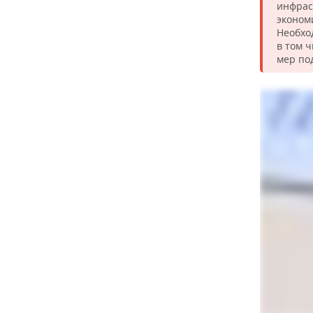
инфрас
эконом
Необхо
в том 
мер по