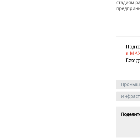
стадиям р
предприни
Подп
в MA
Ежед
Промыш
Инфраст
Поделите