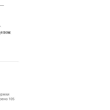
 —
т
целом
ержки
оено 105