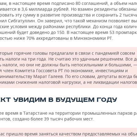
вам, в настоящее время подписано 80 соглашений, а объем нал
ивается в 3,6 миллиарда рублей. Но взамен резиденты обязаны
овать эту сумму в развитие производства и сохранить 2 тысяч
нил Сибгатуллин
. Он заверил, что такой механизм позволяет в
ские условия между районами республики. До конца года колич
ашений будет доведено до 150. В настоящее время 53 промпарк
остью ниже 70% аккредитованы в Минэкономики РТ.
торые горячие головы предлагали в связи с пандемией совсем
ть налоги на три года. Не считаю это удачным решением. Все 
ь налоги, но они не должны быть непосильными и большими, 
л член Комитета Госсовета РТ по экономике, инвестициям и
инимательству Марат Галеев. По его словам, депутаты всегда 
никами снижения налоговой нагрузки, а не ликвидации налогов
КТ УВИДИМ В БУДУЩЕМ ГОДУ
ее время в Татарстане на территории промышленных парков р
нтов, создано более 39 тысяч рабочих мест.
ас пришло время заняться качеством предоставляемых на объ