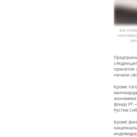
Как сооб
налоговых
упл
Предприни
следующего
принятия 
начали св
Кроме того
миллиарда
экономики
фонда РТ 
Рустем Сиб
Кроме фин
националь
индивидуа