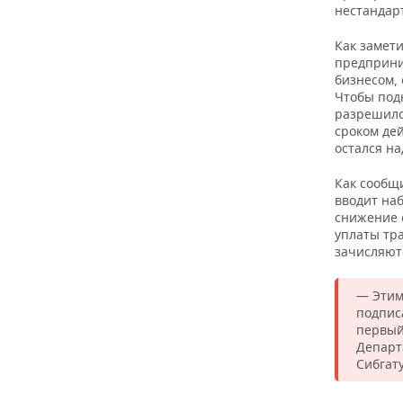
нестандар
Как замети
предприни
бизнесом, 
Чтобы под
разрешило
сроком дей
остался на
Как сообщ
вводит на
снижение 
уплаты тра
зачисляют
— Этим
подпис
первый
Департ
Сибгат