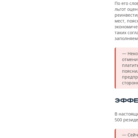
По его сло
льгот оцен
реинвестир
мест, пояс
экономиче
таких согл
заполняем
— Неко
отмени
платит
поясни
предпр
сторон
ЭФФЕ
В настоящ
500 резиде
— Сейч