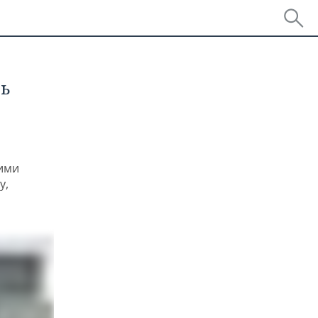
ь
ими
у,