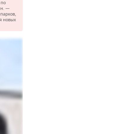
 по
ин. —
парков,
я новых