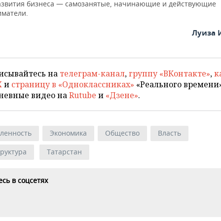
азвития бизнеса — самозанятые, начинающие и действующие
матели.
Луиза 
исывайтесь на
телеграм-канал
,
группу «ВКонтакте»
,
к
X
и
страницу в «Одноклассниках»
«Реального времени»
невные видео на
Rutube
и
«Дзене»
.
ленность
Экономика
Общество
Власть
руктура
Татарстан
сь в соцсетях