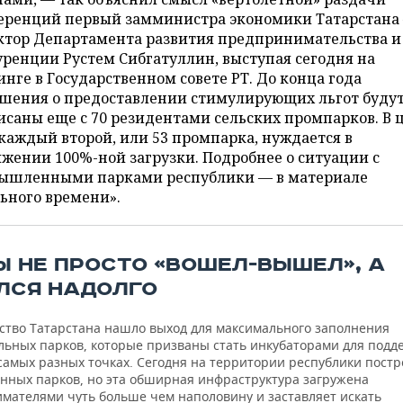
еренций первый замминистра экономики Татарстана
ктор Департамента развития предпринимательства и
ренции Рустем Сибгатуллин, выступая сегодня на
нге в Государственном совете РТ. До конца года
ашения о предоставлении стимулирующих льгот буду
саны еще с 70 резидентами сельских промпарков. В 
каждый второй, или 53 промпарка, нуждается в
жении 100%-ной загрузки. Подробнее о ситуации с
ышленными парками республики — в материале
ьного времени».
Ы НЕ ПРОСТО «ВОШЕЛ-ВЫШЕЛ», А
ЛСЯ НАДОЛГО
ство Татарстана нашло выход для максимального заполнения
льных парков, которые призваны стать инкубаторами для подд
самых разных точках. Сегодня на территории республики постр
ных парков, но эта обширная инфраструктура загружена
мателями чуть больше чем наполовину и заставляет искать