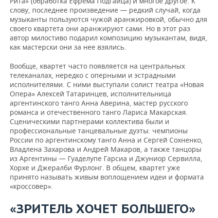
Рита» (обработка Ефрема Подгайца) и многое другое. К
слову, последнее произведение — редкий случай, когда
музыканты пользуются чужой аранжировкой, обычно для
своего квартета они аранжируют сами. Но в этот раз
автор милостиво подарил композицию музыкантам, видя,
как мастерски они за нее взялись.
Вообще, квартет часто появляется на центральных
телеканалах, нередко с оперными и эстрадными
исполнителями. С ними выступали солист театра «Новая
Опера» Алексей Татаринцев, исполнительница
аргентинского танго Анна Аверина, мастер русского
романса и отечественного танго Лариса Макарская.
Сценическими партнерами коллектива были и
профессиональные танцевальные дуэты: чемпионы
России по аргентинскому танго Анна и Сергей Сохненко,
Владлена Захарова и Андрей Макаров, а также танцоры
из Аргентины — Гуаделупе Гарсиа и Джуниор Сервилла,
Хорхе и Джералби Фурлонг. В общем, квартет уже
принято называть живым воплощением идеи и формата
«кроссовер».
«ЗРИТЕЛЬ ХОЧЕТ БОЛЬШЕГО»