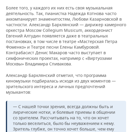
Более того, у каждого их них есть своя музыкальная
деятельность. Так, пианистка Надежда Котнова часто
аккомпанирует знаменитостям, Любови Казарновской в
частности. Александр Барклянский — дирижер камерного
оркестра Moscow Collegium Musicum, аккордеонист
Евгений Алтудин появляется даже в театральных
постановках, в том числе в театре «Мастерская Петра
Фоменко» и Театре песни Елены Камбуровой.
Контрабасист Денис Макаров часто выступает в
симфонических проектах, например с «Виртуозами
Москвы» Владимира Спивакова.
Александр Барклянский отметил, что программа
киномузыки подбиралась исходя из двух моментов —
зрительского интереса и личных предпочтений
музыкантов:
— С нашей точки зрения, всегда должны быть и
лирические нотки, и болевые приемы в общении
со зрителем. Рассчитывать на то, что он хочет
только веселиться, было бы неуважением к нему.
Зритель глубже, он точно хочет больше, чем ему