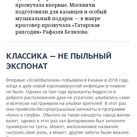
НЕФТЕХИМИЯ
прозвучала впервые. Москвичи
РОЗНИЧНАЯ ТОРГОВЛЯ
НОВОСТИ ТЕХНОЛОГИЙ
подготовили для казанцев и особый
МЕРОПРИЯТИЯ
НЕФТЬ
музыкальный подарок — в жанре
кроссовер прозвучала «Татарская
ТРАНСПОРТ
IT
НОВОСТИ МЕРОПРИЯТИЙ
СПОРТ
ОПК
рапсодия» Рафаэля Белялова.
УСЛУГИ
МЕДИА
ВЫЕЗДНАЯ РЕДАКЦИЯ
НОВОСТИ СПОРТА
ОБЩЕСТВО
ЭНЕРГЕТИКА
ТЕЛЕКОММУНИКАЦИИ
БИЗНЕС-БРАНЧИ
ФУТБОЛ
НОВОСТИ ОБЩЕСТВА
ФОТОГАЛЕРЕЯ
КЛАССИКА — НЕ ПЫЛЬНЫЙ
ЭКСПОНАТ
ONLINE-КОНФЕРЕНЦИИ
ХОККЕЙ
ВЛАСТЬ
СЮЖЕТЫ
Впервые «StradiВаленки» побывали в Казани в 2018 году,
ОТКРЫТАЯ ЛЕКЦИЯ
БАСКЕТБОЛ
ИНФРАСТРУКТУРА
СПРАВОЧНИК
когда и духу новой коронавирусной инфекции в помине
не было. Однако за три года музыканты бодрости и
ВОЛЕЙБОЛ
ИСТОРИЯ
СПИСОК ПЕРСОН
ПОЛНАЯ ВЕРСИЯ
доброго расположения духа не утратили, улыбались сами
и всячески настраивали на улыбки зрителей. В этот раз
они привезли беспроигрышные кинохиты в программе
КИБЕРСПОРТ
КУЛЬТУРА
СПИСОК КОМПАНИЙ
«Кино и голуби». Обычно на такие концерты народ валом
валит, однако в этот раз зал филармонии был заполнен
ФИГУРНОЕ КАТАНИЕ
МЕДИЦИНА
примерно на треть. Может, малознакомое название
сыграло свою роль, а может, другие заботы были важнее.