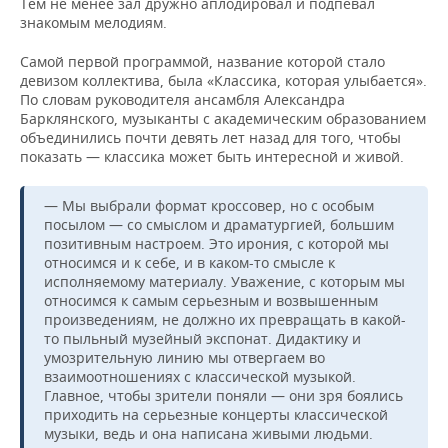
ВОДНЫЕ ВИДЫ СПОРТА
ОБРАЗОВАНИЕ
Тем не менее зал дружно аплодировал и подпевал
знакомым мелодиям.
ХОККЕЙ С МЯЧОМ
ПРОИСШЕСТВИЯ
Самой первой программой, название которой стало
девизом коллектива, была «Классика, которая улыбается».
По словам руководителя ансамбля Александра
Барклянского, музыканты с академическим образованием
объединились почти девять лет назад для того, чтобы
показать — классика может быть интересной и живой.
— Мы выбрали формат кроссовер, но с особым
посылом — со смыслом и драматургией, большим
позитивным настроем. Это ирония, с которой мы
относимся и к себе, и в каком-то смысле к
исполняемому материалу. Уважение, с которым мы
относимся к самым серьезным и возвышенным
произведениям, не должно их превращать в какой-
то пыльный музейный экспонат. Дидактику и
умозрительную линию мы отвергаем во
взаимоотношениях с классической музыкой.
Главное, чтобы зрители поняли — они зря боялись
приходить на серьезные концерты классической
музыки, ведь и она написана живыми людьми.