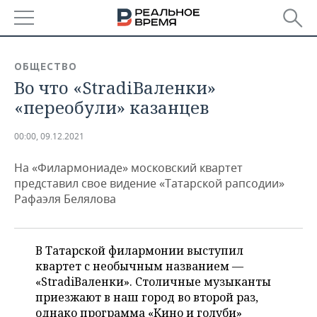
РЕГИОНЫ
ОБЩЕСТВО
Во что «StradiВаленки»
БАШКОРТОСТАН
НОВОСТИ
«переобули» казанцев
ТАТАРСТАН
АНАЛИТИКА
00:00, 09.12.2021
УДМУРТИЯ
НОВОСТИ АНАЛИТИКИ
ЭКОНОМИКА
На «Филармониаде» московский квартет
ДЕКЛАРАЦИИ О ДОХОДАХ
НОВОСТИ ЭКОНОМИКИ
ПРОМЫШЛЕННОСТЬ
представил свое видение «Татарской рапсодии»
Рафаэля Белялова
КОРОЛИ ГОСЗАКАЗА ПФО
ФИНАНСЫ
НОВОСТИ
НЕДВИЖИМОСТЬ
ПРОМЫШЛЕННОСТИ
ВУЗЫ ТАТАРСТАНА
БАНКИ
НОВОСТИ НЕДВИЖИМОСТИ
АВТО
В Татарской филармонии выступил
АГРОПРОМ
квартет с необычным названием —
КОМУ ПРИНАДЛЕЖАТ
БЮДЖЕТ
НОВОСТИ АВТО
БИЗНЕС
«StradiВаленки». Столичные музыканты
ТОРГОВЫЕ ЦЕНТРЫ
МАШИНОСТРОЕНИЕ
приезжают в наш город во второй раз,
ТАТАРСТАНА
ИНВЕСТИЦИИ
НОВОСТИ БИЗНЕСА
ТЕХНОЛОГИИ
однако программа «Кино и голуби»