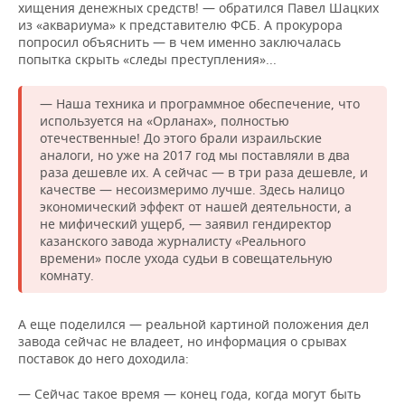
хищения денежных средств! — обратился Павел Шацких
из «аквариума» к представителю ФСБ. А прокурора
попросил объяснить — в чем именно заключалась
попытка скрыть «следы преступления»...
— Наша техника и программное обеспечение, что
используется на «Орланах», полностью
отечественные! До этого брали израильские
аналоги, но уже на 2017 год мы поставляли в два
раза дешевле их. А сейчас — в три раза дешевле, и
качестве — несоизмеримо лучше. Здесь налицо
экономический эффект от нашей деятельности, а
не мифический ущерб, — заявил гендиректор
казанского завода журналисту «Реального
времени» после ухода судьи в совещательную
комнату.
А еще поделился — реальной картиной положения дел
завода сейчас не владеет, но информация о срывах
поставок до него доходила:
— Сейчас такое время — конец года, когда могут быть