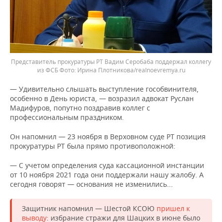
Представитель прокуратуры РТ Вадим Серобаба поддержал коллегу
из ФСБ
Ирина Плотникова/realnoevremya.ru
— Удивительно слышать выступление гособвинителя,
особенно в День юриста, — возразил адвокат Руслан
Мадифуров, попутно поздравив коллег с
профессиональным праздником.
Он напомнил — 23 ноября в Верховном суде РТ позиция
прокуратуры РТ была прямо противоположной:
— С учетом определения суда кассационной инстанции
от 10 ноября 2021 года они поддержали нашу жалобу. А
сегодня говорят — основания не изменились...
Защитник напомнил — Шестой КСОЮ
пришел к
выводу
: избрание стражи для Шацких в июне было