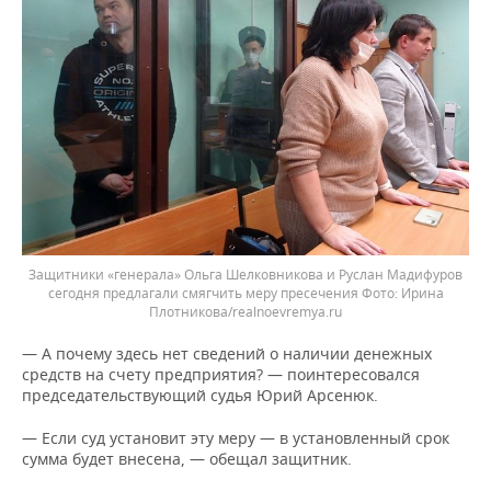
Защитники «генерала» Ольга Шелковникова и Руслан Мадифуров
сегодня предлагали смягчить меру пресечения
Ирина
Плотникова/realnoevremya.ru
— А почему здесь нет сведений о наличии денежных
средств на счету предприятия? — поинтересовался
председательствующий судья Юрий Арсенюк.
— Если суд установит эту меру — в установленный срок
сумма будет внесена, — обещал защитник.