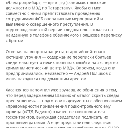
«Электроприбор», —
.) занимают высокие
прим. ред
должности в МВД по Татарстану». Якобы он мог
совместно с ними препятствовать проведению
сотрудниками ФСБ оперативных мероприятий и
выявлению совершенного преступления. В
подтверждение этой версии следователь сослался на
найденную в телефоне обвиняемого Полшкова переписку
с братом.
Отвечая на вопросы защиты, старший лейтенант
юстиции уточнил — содержание переписки братьев
свидетельствует о неких попытках «выйти на экспертно-
криминалистический центр МВД». Впрочем, когда они
предпринимались, неизвестно — Андрей Полшков с
июня находится под домашним арестом.
Хасанзянов напомнил уже звучавшие обвинения в том,
что перед задержанием Шацких «пытался скрыть следы
преступления» — подготовить документы с обоснованием
«правомерности привлечения подконтрольного ему
юрлица («СТД-Радикс») в качестве соисполнителя
госконтрактов, вынуждая свидетелей подписать их
прошлыми датами». А еще представитель следствия
высказал опасения, что в случае освобождения из СИЗО