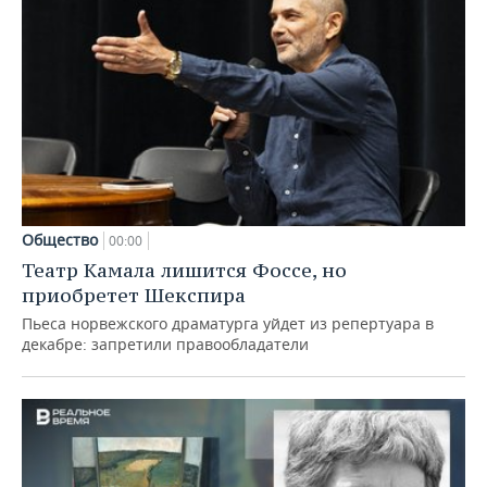
Общество
00:00
Театр Камала лишится Фоссе, но
приобретет Шекспира
Пьеса норвежского драматурга уйдет из репертуара в
декабре: запретили правообладатели