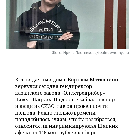
НЕФТЕХИМИЯ
РОЗНИЧНАЯ ТОРГОВЛЯ
НОВОСТИ ТЕХНОЛОГИЙ
МЕРОПРИЯТИЯ
НЕФТЬ
ТРАНСПОРТ
IT
НОВОСТИ МЕРОПРИЯТИЙ
СПОРТ
ОПК
УСЛУГИ
МЕДИА
ВЫЕЗДНАЯ РЕДАКЦИЯ
НОВОСТИ СПОРТА
ОБЩЕСТВО
ЭНЕРГЕТИКА
ТЕЛЕКОММУНИКАЦИИ
БИЗНЕС-БРАНЧИ
ФУТБОЛ
НОВОСТИ ОБЩЕСТВА
ФОТОГАЛЕРЕЯ
Фото: Ирина Плотникова/realnoevremya.ru
ONLINE-КОНФЕРЕНЦИИ
ХОККЕЙ
ВЛАСТЬ
СЮЖЕТЫ
В свой дачный дом в Боровом Матюшино
ОТКРЫТАЯ ЛЕКЦИЯ
БАСКЕТБОЛ
ИНФРАСТРУКТУРА
СПРАВОЧНИК
вернулся сегодня гендиректор
казанского завода «Электроприбор»
ВОЛЕЙБОЛ
ИСТОРИЯ
СПИСОК ПЕРСОН
ПОЛНАЯ ВЕРСИЯ
Павел Шацких. По дороге забрал паспорт
и вещи из СИЗО, где он провел почти
КИБЕРСПОРТ
КУЛЬТУРА
СПИСОК КОМПАНИЙ
полгода. Ровно столько времени
понадобилось судам, чтобы разобраться,
ФИГУРНОЕ КАТАНИЕ
МЕДИЦИНА
относится ли инкриминируемая Шацких
афера на 446 млн рублей к сфере