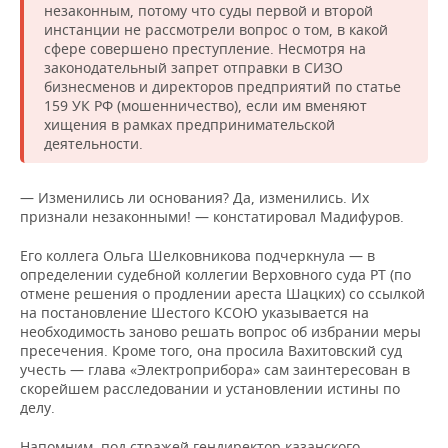
незаконным, потому что суды первой и второй
инстанции не рассмотрели вопрос о том, в какой
сфере совершено преступление. Несмотря на
законодательный запрет отправки в СИЗО
бизнесменов и директоров предприятий по статье
159 УК РФ (мошенничество), если им вменяют
хищения в рамках предпринимательской
деятельности.
— Изменились ли основания? Да, изменились. Их
признали незаконными! — констатировал Мадифуров.
Его коллега Ольга Шелковникова подчеркнула — в
определении судебной коллегии Верховного суда РТ (по
отмене решения о продлении ареста Шацких) со ссылкой
на постановление Шестого КСОЮ указывается на
необходимость заново решать вопрос об избрании меры
пресечения. Кроме того, она просила Вахитовский суд
учесть — глава «Электроприбора» сам заинтересован в
скорейшем расследовании и установлении истины по
делу.
Напомним, под стражей гендиректор казанского