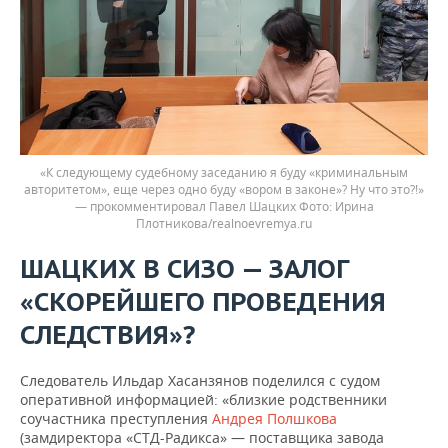
«К следующему судебному заседанию я буду «криминальным
авторитетом», еще через одно буду «вором в законе»? Ну что это?!»
— прокомментировал Павел Шацких
Ирина
Плотникова/realnoevremya.ru
ШАЦКИХ В СИЗО — ЗАЛОГ
«СКОРЕЙШЕГО ПРОВЕДЕНИЯ
СЛЕДСТВИЯ»?
Следователь Ильдар Хасанзянов поделился с судом
оперативной информацией: «близкие родственники
соучастника преступления
Андрея Полшкова
(замдиректора «СТД-Радикса» — поставщика завода