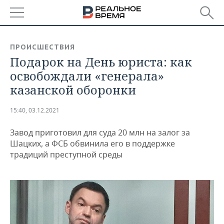
РЕГИОНЫ
ПРОИСШЕСТВИЯ
Подарок на День юриста: как
БАШКОРТОСТАН
НОВОСТИ
освобождали «генерала»
ТАТАРСТАН
АНАЛИТИКА
казанской оборонки
УДМУРТИЯ
НОВОСТИ АНАЛИТИКИ
ЭКОНОМИКА
15:40, 03.12.2021
ДЕКЛАРАЦИИ О ДОХОДАХ
НОВОСТИ ЭКОНОМИКИ
ПРОМЫШЛЕННОСТЬ
Завод приготовил для суда 20 млн на залог за
Шацких, а ФСБ обвинила его в поддержке
КОРОЛИ ГОСЗАКАЗА ПФО
ФИНАНСЫ
НОВОСТИ
НЕДВИЖИМОСТЬ
традиций преступной среды
ПРОМЫШЛЕННОСТИ
ВУЗЫ ТАТАРСТАНА
БАНКИ
НОВОСТИ НЕДВИЖИМОСТИ
АВТО
АГРОПРОМ
КОМУ ПРИНАДЛЕЖАТ
БЮДЖЕТ
НОВОСТИ АВТО
БИЗНЕС
ТОРГОВЫЕ ЦЕНТРЫ
МАШИНОСТРОЕНИЕ
ТАТАРСТАНА
ИНВЕСТИЦИИ
НОВОСТИ БИЗНЕСА
ТЕХНОЛОГИИ