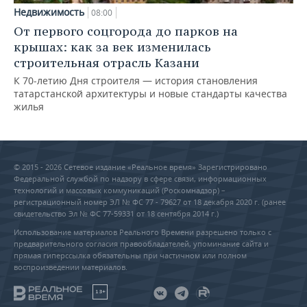
Недвижимость
08:00
От первого соцгорода до парков на
крышах: как за век изменилась
строительная отрасль Казани
К 70-летию Дня строителя — история становления
татарстанской архитектуры и новые стандарты качества
жилья
© 2015 - 2026 Сетевое издание «Реальное время» Зарегистрировано
Федеральной службой по надзору в сфере связи, информационных
технологий и массовых коммуникаций (Роскомнадзор) –
регистрационный номер ЭЛ № ФС 77 - 79627 от 18 декабря 2020 г. (ранее
свидетельство Эл № ФС 77-59331 от 18 сентября 2014 г.)
Использование материалов Реального Времени разрешено только с
предварительного согласия правообладателей, упоминание сайта и
прямая гиперссылка обязательны при частичном или полном
воспроизведении материалов.
18+