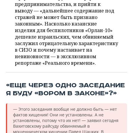
ВОДНЫЕ ВИДЫ СПОРТА
ОБРАЗОВАНИЕ
предпринимательства, и прийти к
выводу — «дальнейшее содержание под
ХОККЕЙ С МЯЧОМ
ПРОИСШЕСТВИЯ
стражей не может быть признано
законным». Насколько казанские
изделия для беспилотников «Орлан-10»
дешевле израильских, чем обвиняемый
заслужил отрицательную характеристику
в СИЗО и почему настаивает на
невиновности — в эксклюзивном
репортаже «Реального времени».
«ЕЩЕ ЧЕРЕЗ ОДНО ЗАСЕДАНИЕ
Я БУДУ «ВОРОМ В ЗАКОНЕ»?»
— Этого заседания вообще не должно быть — нет
фактов хищения! Они не установлены. А не
установлены, потому что их нет! — заявил сегодня
Вахитовскому райсуду обвиняемый в
мошенническом хищении Павел Шацких. В