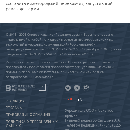
составить нижегородский перевозчик, запустивший
рейсы до Перми
© 2015 - 2026 Сетевое издание «Реальное время» Зарегистрировано
Федеральной службой по надзору в сфере связи, информационных
технологий и массовых коммуникаций (Роскомнадзор) –
регистрационный номер ЭЛ № ФС 77 - 79627 от 18 декабря 2020 г. (ранее
свидетельство Эл № ФС 77-59331 от 18 сентября 2014 г.)
Использование материалов Реального Времени разрешено только с
предварительного согласия правообладателей, упоминание сайта и
прямая гиперссылка обязательны при частичном или полном
воспроизведении материалов.
18+
RU
EN
РЕДАКЦИЯ
РЕКЛАМА
Учредитель ООО «Реальное
ПРАВОВАЯ ИНФОРМАЦИЯ
время»
Главный редактор Саушина А.А.
ПОЛИТИКА О ПЕРСОНАЛЬНЫХ
Телефон редакции: +7 (843) 222-
ДАННЫХ