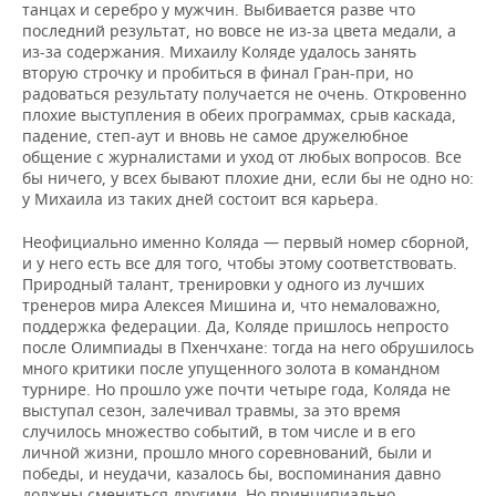
ВОДНЫЕ ВИДЫ СПОРТА
ОБРАЗОВАНИЕ
танцах и серебро у мужчин. Выбивается разве что
последний результат, но вовсе не из-за цвета медали, а
из-за содержания. Михаилу Коляде удалось занять
ХОККЕЙ С МЯЧОМ
ПРОИСШЕСТВИЯ
вторую строчку и пробиться в финал Гран-при, но
радоваться результату получается не очень. Откровенно
плохие выступления в обеих программах, срыв каскада,
падение, степ-аут и вновь не самое дружелюбное
общение с журналистами и уход от любых вопросов. Все
бы ничего, у всех бывают плохие дни, если бы не одно но:
у Михаила из таких дней состоит вся карьера.
Неофициально именно Коляда — первый номер сборной,
и у него есть все для того, чтобы этому соответствовать.
Природный талант, тренировки у одного из лучших
тренеров мира Алексея Мишина и, что немаловажно,
поддержка федерации. Да, Коляде пришлось непросто
после Олимпиады в Пхенчхане: тогда на него обрушилось
много критики после упущенного золота в командном
турнире. Но прошло уже почти четыре года, Коляда не
выступал сезон, залечивал травмы, за это время
случилось множество событий, в том числе и в его
личной жизни, прошло много соревнований, были и
победы, и неудачи, казалось бы, воспоминания давно
должны смениться другими. Но принципиально