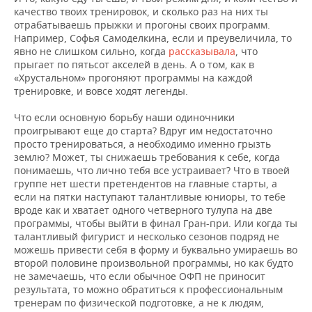
качество твоих тренировок, и сколько раз на них ты
отрабатываешь прыжки и прогоны своих программ.
Например, Софья Самоделкина, если и преувеличила, то
явно не слишком сильно, когда
рассказывала
, что
прыгает по пятьсот акселей в день. А о том, как в
«Хрустальном» прогоняют программы на каждой
тренировке, и вовсе ходят легенды.
Что если основную борьбу наши одиночники
проигрывают еще до старта? Вдруг им недостаточно
просто тренироваться, а необходимо именно грызть
землю? Может, ты снижаешь требования к себе, когда
понимаешь, что лично тебя все устраивает? Что в твоей
группе нет шести претендентов на главные старты, а
если на пятки наступают талантливые юниоры, то тебе
вроде как и хватает одного четверного тулупа на две
программы, чтобы выйти в финал Гран-при. Или когда ты
талантливый фигурист и несколько сезонов подряд не
можешь привести себя в форму и буквально умираешь во
второй половине произвольной программы, но как будто
не замечаешь, что если обычное ОФП не приносит
результата, то можно обратиться к профессиональным
тренерам по физической подготовке, а не к людям,