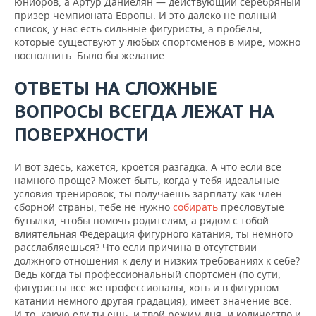
юниоров, а Артур Даниелян — действующий серебряный
призер чемпионата Европы. И это далеко не полный
список, у нас есть сильные фигуристы, а пробелы,
которые существуют у любых спортсменов в мире, можно
восполнить. Было бы желание.
ОТВЕТЫ НА СЛОЖНЫЕ
ВОПРОСЫ ВСЕГДА ЛЕЖАТ НА
ПОВЕРХНОСТИ
И вот здесь, кажется, кроется разгадка. А что если все
намного проще? Может быть, когда у тебя идеальные
условия тренировок, ты получаешь зарплату как член
сборной страны, тебе не нужно
собирать
пресловутые
бутылки, чтобы помочь родителям, а рядом с тобой
влиятельная Федерация фигурного катания, ты немного
расслабляешься? Что если причина в отсутствии
должного отношения к делу и низких требованиях к себе?
Ведь когда ты профессиональный спортсмен (по сути,
фигуристы все же профессионалы, хоть и в фигурном
катании немного другая градация), имеет значение все.
И то, какую еду ты ешь, и твой режим дня, и количество и