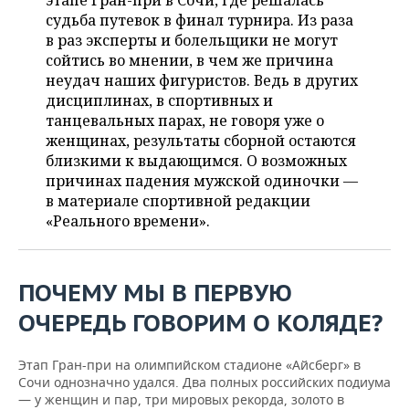
этапе Гран-при в Сочи, где решалась
НЕФТЕХИМИЯ
судьба путевок в финал турнира. Из раза
РОЗНИЧНАЯ ТОРГОВЛЯ
НОВОСТИ ТЕХНОЛОГИЙ
МЕРОПРИЯТИЯ
в раз эксперты и болельщики не могут
НЕФТЬ
сойтись во мнении, в чем же причина
ТРАНСПОРТ
IT
НОВОСТИ МЕРОПРИЯТИЙ
СПОРТ
неудач наших фигуристов. Ведь в других
ОПК
дисциплинах, в спортивных и
УСЛУГИ
МЕДИА
ВЫЕЗДНАЯ РЕДАКЦИЯ
НОВОСТИ СПОРТА
ОБЩЕСТВО
танцевальных парах, не говоря уже о
ЭНЕРГЕТИКА
женщинах, результаты сборной остаются
ТЕЛЕКОММУНИКАЦИИ
БИЗНЕС-БРАНЧИ
ФУТБОЛ
НОВОСТИ ОБЩЕСТВА
близкими к выдающимся. О возможных
ФОТОГАЛЕРЕЯ
причинах падения мужской одиночки —
в материале спортивной редакции
ONLINE-КОНФЕРЕНЦИИ
ХОККЕЙ
ВЛАСТЬ
СЮЖЕТЫ
«Реального времени».
ОТКРЫТАЯ ЛЕКЦИЯ
БАСКЕТБОЛ
ИНФРАСТРУКТУРА
СПРАВОЧНИК
ВОЛЕЙБОЛ
ИСТОРИЯ
СПИСОК ПЕРСОН
ПОЛНАЯ ВЕРСИЯ
ПОЧЕМУ МЫ В ПЕРВУЮ
ОЧЕРЕДЬ ГОВОРИМ О КОЛЯДЕ?
КИБЕРСПОРТ
КУЛЬТУРА
СПИСОК КОМПАНИЙ
Этап Гран-при на олимпийском стадионе «Айсберг» в
ФИГУРНОЕ КАТАНИЕ
МЕДИЦИНА
Сочи однозначно удался. Два полных российских подиума
— у женщин и пар, три мировых рекорда, золото в