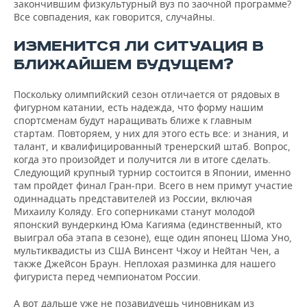
закончившим физкультурный вуз по заочной программе?
Все совпадения, как говорится, случайны.
ИЗМЕНИТСЯ ЛИ СИТУАЦИЯ В
БЛИЖАЙШЕМ БУДУЩЕМ?
Поскольку олимпийский сезон отличается от рядовых в
фигурном катании, есть надежда, что форму нашим
спортсменам будут наращивать ближе к главным
стартам. Повторяем, у них для этого есть все: и знания, и
талант, и квалифицированный тренерский штаб. Вопрос,
когда это произойдет и получится ли в итоге сделать.
Следующий крупный турнир состоится в Японии, именно
там пройдет финал Гран-при. Всего в нем примут участие
одиннадцать представителей из России, включая
Михаилу Коляду. Его соперниками станут молодой
японский вундеркинд Юма Кагияма (единственный, кто
выиграл оба этапа в сезоне), еще один японец Шома Уно,
мультиквадисты из США Винсент Чжоу и Нейтан Чен, а
также Джейсон Браун. Неплохая разминка для нашего
фигуриста перед чемпионатом России.
А вот дальше уже не позавидуешь чиновникам из