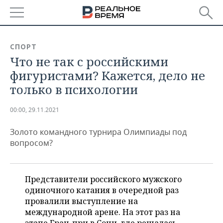
РЕГИОНЫ
СПОРТ
Что не так с российскими
БАШКОРТОСТАН
НОВОСТИ
фигуристами? Кажется, дело не
ТАТАРСТАН
АНАЛИТИКА
только в психологии
УДМУРТИЯ
НОВОСТИ АНАЛИТИКИ
ЭКОНОМИКА
00:00, 29.11.2021
ДЕКЛАРАЦИИ О ДОХОДАХ
НОВОСТИ ЭКОНОМИКИ
ПРОМЫШЛЕННОСТЬ
Золото командного турнира Олимпиады под
вопросом?
КОРОЛИ ГОСЗАКАЗА ПФО
ФИНАНСЫ
НОВОСТИ
НЕДВИЖИМОСТЬ
ПРОМЫШЛЕННОСТИ
ВУЗЫ ТАТАРСТАНА
БАНКИ
НОВОСТИ НЕДВИЖИМОСТИ
АВТО
Представители российского мужского
АГРОПРОМ
одиночного катания в очередной раз
КОМУ ПРИНАДЛЕЖАТ
БЮДЖЕТ
НОВОСТИ АВТО
БИЗНЕС
провалили выступление на
ТОРГОВЫЕ ЦЕНТРЫ
МАШИНОСТРОЕНИЕ
ТАТАРСТАНА
международной арене. На этот раз на
ИНВЕСТИЦИИ
НОВОСТИ БИЗНЕСА
ТЕХНОЛОГИИ