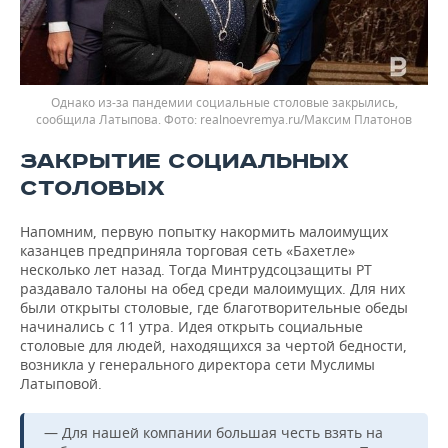
Однако из-за пандемии социальные столовые закрылись,
сообщила Латыпова.
realnoevremya.ru/Максим Платонов
ЗАКРЫТИЕ СОЦИАЛЬНЫХ
СТОЛОВЫХ
Напомним, первую попытку накормить малоимущих
казанцев предприняла торговая сеть «Бахетле»
несколько лет назад. Тогда Минтрудсоцзащиты РТ
раздавало талоны на обед среди малоимущих. Для них
были открыты столовые, где благотворительные обеды
начинались с 11 утра. Идея открыть социальные
столовые для людей, находящихся за чертой бедности,
возникла у генерального директора сети Муслимы
Латыповой.
— Для нашей компании большая честь взять на