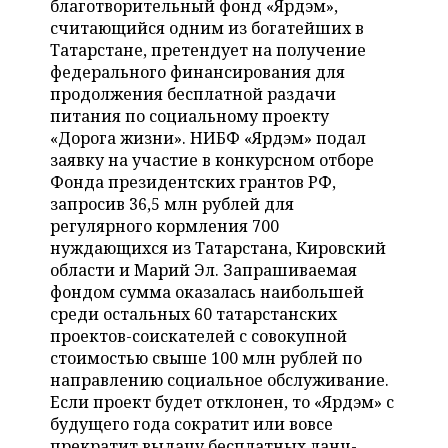
благотворительный фонд «Ярдэм»,
НЕФТЕХИМИЯ
считающийся одним из богатейших в
РОЗНИЧНАЯ ТОРГОВЛЯ
НОВОСТИ ТЕХНОЛОГИЙ
МЕРОПРИЯТИЯ
Татарстане, претендует на получение
НЕФТЬ
федерального финансирования для
ТРАНСПОРТ
IT
НОВОСТИ МЕРОПРИЯТИЙ
СПОРТ
продолжения бесплатной раздачи
ОПК
питания по социальному проекту
УСЛУГИ
МЕДИА
ВЫЕЗДНАЯ РЕДАКЦИЯ
НОВОСТИ СПОРТА
ОБЩЕСТВО
«Дорога жизни». НИБФ «Ярдэм» подал
ЭНЕРГЕТИКА
заявку на участие в конкурсном отборе
ТЕЛЕКОММУНИКАЦИИ
БИЗНЕС-БРАНЧИ
ФУТБОЛ
НОВОСТИ ОБЩЕСТВА
ФОТОГАЛЕРЕЯ
Фонда президентских грантов РФ,
запросив 36,5 млн рублей для
ONLINE-КОНФЕРЕНЦИИ
ХОККЕЙ
ВЛАСТЬ
СЮЖЕТЫ
регулярного кормления 700
нуждающихся из Татарстана, Кировский
ОТКРЫТАЯ ЛЕКЦИЯ
БАСКЕТБОЛ
ИНФРАСТРУКТУРА
СПРАВОЧНИК
области и Марий Эл. Запрашиваемая
фондом сумма оказалась наибольшей
ВОЛЕЙБОЛ
ИСТОРИЯ
СПИСОК ПЕРСОН
среди остальных 60 татарстанских
ПОЛНАЯ ВЕРСИЯ
проектов-соискателей с совокупной
стоимостью свыше 100 млн рублей по
КИБЕРСПОРТ
КУЛЬТУРА
СПИСОК КОМПАНИЙ
направлению социальное обслуживание.
Если проект будет отклонен, то «Ярдэм» с
ФИГУРНОЕ КАТАНИЕ
МЕДИЦИНА
будущего года сократит или вовсе
прекратит выдачу бесплатных ланч-