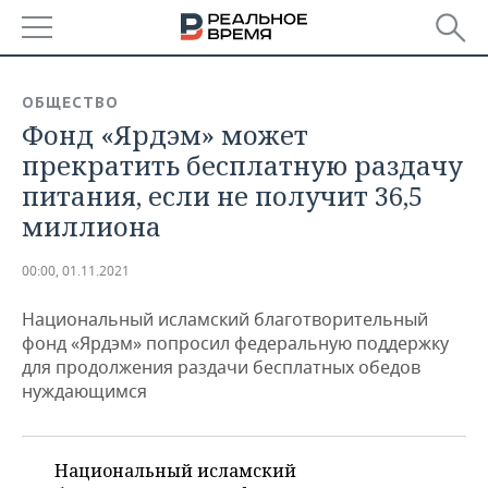
РЕГИОНЫ
ОБЩЕСТВО
Фонд «Ярдэм» может
БАШКОРТОСТАН
НОВОСТИ
прекратить бесплатную раздачу
ТАТАРСТАН
АНАЛИТИКА
питания, если не получит 36,5
миллиона
УДМУРТИЯ
НОВОСТИ АНАЛИТИКИ
ЭКОНОМИКА
00:00, 01.11.2021
ДЕКЛАРАЦИИ О ДОХОДАХ
НОВОСТИ ЭКОНОМИКИ
ПРОМЫШЛЕННОСТЬ
Национальный исламский благотворительный
КОРОЛИ ГОСЗАКАЗА ПФО
ФИНАНСЫ
НОВОСТИ
НЕДВИЖИМОСТЬ
фонд «Ярдэм» попросил федеральную поддержку
ПРОМЫШЛЕННОСТИ
для продолжения раздачи бесплатных обедов
ВУЗЫ ТАТАРСТАНА
БАНКИ
НОВОСТИ НЕДВИЖИМОСТИ
АВТО
нуждающимся
АГРОПРОМ
КОМУ ПРИНАДЛЕЖАТ
БЮДЖЕТ
НОВОСТИ АВТО
БИЗНЕС
ТОРГОВЫЕ ЦЕНТРЫ
МАШИНОСТРОЕНИЕ
ТАТАРСТАНА
Национальный исламский
ИНВЕСТИЦИИ
НОВОСТИ БИЗНЕСА
ТЕХНОЛОГИИ