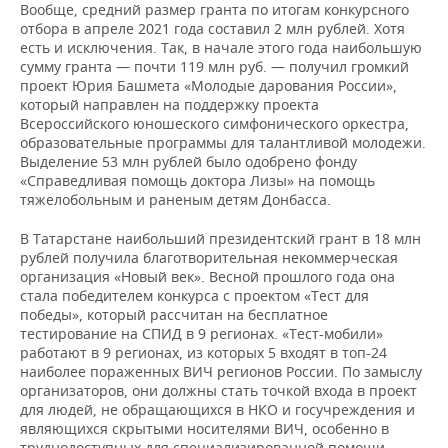
Вообще, средний размер гранта по итогам конкурсного
отбора в апреле 2021 года составил 2 млн рублей. Хотя
есть и исключения. Так, в начале этого года наибольшую
сумму гранта — почти 119 млн руб. — получил громкий
проект Юрия Башмета «Молодые дарования России»,
который направлен на поддержку проекта
Всероссийского юношеского симфонического оркестра,
образовательные программы для талантливой молодежи.
Выделение 53 млн рублей было одобрено фонду
«Справедливая помощь доктора Лизы» на помощь
тяжелобольным и раненым детям Донбасса.
В Татарстане наибольший президентский грант в 18 млн
рублей получила благотворительная некоммерческая
организация «Новый век». Весной прошлого года она
стала победителем конкурса с проектом «Тест для
победы», который рассчитан на бесплатное
тестирование на СПИД в 9 регионах. «Тест-мобили»
работают в 9 регионах, из которых 5 входят в топ-24
наиболее пораженных ВИЧ регионов России. По замыслу
организаторов, они должны стать точкой входа в проект
для людей, не обращающихся в НКО и госучреждения и
являющихся скрытыми носителями ВИЧ, особенно в
труднодоступных для специализированной помощи