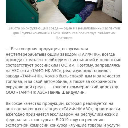
Забота об окружающей среде — один из немаловажных аспектов
для Группы компаний ТАИФ.
realnoevremya.ru/Максим
Платонов
— Вся товарная продукция, выпускаемая
нефтеперерабатывающим заводом «ТАИФ-НК», всегда
проходит комплекс необходимых испытаний и полностью
соответствует российским ГОСТам. Поэтому, заправляясь
на АЗС сети «ТАИФ-НК АЗС», реализующих топливо с
завода «ТАИФ-НК», можно быть спокойным и за качество
топлива, и за свой автомобиль, а также за сохранность
окружающей среды, — говорит коммерческий директор
ООО «ТАИФ-НК АЗС» Наиль Шайдуллин.
Высокое качество продукции, которая реализуется на
автозаправочных станциях «ТАИФ-НК АЗС», практически
ежегодно признается эколидером на республиканских и
федеральных конкурсах. В 2019 году по решению
экспертной комиссии конкурса «Лучшие товары и услуги