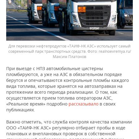
Для перевозки нефтепродуктов «ТАИФ-НК АЗС» использует самый
современный парк транспортных средств.
realnoevremya.ru/
Максим Платонов
При выезде с НПЗ автомобильные цистерны
пломбируются, а уже на АЗС в обязательном порядке
берутся и опечатываются контрольные пломбы каждого
вида топлива, которые хранятся на автозаправках на
протяжении всего периода реализации. О том, как
осуществляется прием топлива оператором АЗС,
«Реальное время» подробно
рассказывало
в своих
публикациях.
Важно отметить, что служба контроля качества компании
ООО «ТАИФ-НК АЗС» регулярно отбирает пробы в ходе
плановых и внеплановых проверок в собственной