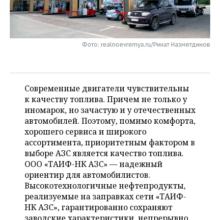
НЕФТЕХИМИЯ
РОЗНИЧНАЯ ТОРГОВЛЯ
НОВОСТИ ТЕХНОЛОГИЙ
МЕРОПРИЯТИЯ
НЕФТЬ
ТРАНСПОРТ
IT
НОВОСТИ МЕРОПРИЯТИЙ
СПОРТ
Фото: realnoevremya.ru/Ринат Назметдинов
ОПК
УСЛУГИ
МЕДИА
ВЫЕЗДНАЯ РЕДАКЦИЯ
НОВОСТИ СПОРТА
ОБЩЕСТВО
ЭНЕРГЕТИКА
ТЕЛЕКОММУНИКАЦИИ
БИЗНЕС-БРАНЧИ
ФУТБОЛ
НОВОСТИ ОБЩЕСТВА
ФОТОГАЛЕРЕЯ
Современные двигатели чувствительны
к качеству топлива. Причем не только у
ONLINE-КОНФЕРЕНЦИИ
ХОККЕЙ
ВЛАСТЬ
СЮЖЕТЫ
иномарок, но зачастую и у отечественных
автомобилей. Поэтому, помимо комфорта,
ОТКРЫТАЯ ЛЕКЦИЯ
БАСКЕТБОЛ
ИНФРАСТРУКТУРА
хорошего сервиса и широкого
СПРАВОЧНИК
ассортимента, приоритетным фактором в
выборе АЗС является качество топлива.
ВОЛЕЙБОЛ
ИСТОРИЯ
СПИСОК ПЕРСОН
ПОЛНАЯ ВЕРСИЯ
ООО «ТАИФ-НК АЗС» — надежный
ориентир для автомобилистов.
КИБЕРСПОРТ
КУЛЬТУРА
СПИСОК КОМПАНИЙ
Высокотехнологичные нефтепродукты,
реализуемые на заправках сети «ТАИФ-
ФИГУРНОЕ КАТАНИЕ
МЕДИЦИНА
НК АЗС», гарантированно сохраняют
заводские характеристики, непрерывно