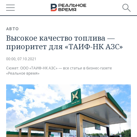
РЕГИОНЫ
АВТО
Высокое качество топлива —
БАШКОРТОСТАН
НОВОСТИ
приоритет для «ТАИФ-НК АЗС»
ТАТАРСТАН
АНАЛИТИКА
00:00, 07.10.2021
УДМУРТИЯ
НОВОСТИ АНАЛИТИКИ
ЭКОНОМИКА
Сюжет:
ООО «ТАИФ-НК АЗС» — все статьи в бизнес-газете
«Реальное время»
ДЕКЛАРАЦИИ О ДОХОДАХ
НОВОСТИ ЭКОНОМИКИ
ПРОМЫШЛЕННОСТЬ
КОРОЛИ ГОСЗАКАЗА ПФО
ФИНАНСЫ
НОВОСТИ
НЕДВИЖИМОСТЬ
ПРОМЫШЛЕННОСТИ
ВУЗЫ ТАТАРСТАНА
БАНКИ
НОВОСТИ НЕДВИЖИМОСТИ
АВТО
АГРОПРОМ
КОМУ ПРИНАДЛЕЖАТ
БЮДЖЕТ
НОВОСТИ АВТО
БИЗНЕС
ТОРГОВЫЕ ЦЕНТРЫ
МАШИНОСТРОЕНИЕ
ТАТАРСТАНА
ИНВЕСТИЦИИ
НОВОСТИ БИЗНЕСА
ТЕХНОЛОГИИ