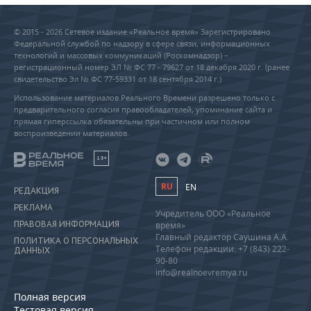
© 2015 - 2026 Сетевое издание «Реальное время» Зарегистрировано
Федеральной службой по надзору в сфере связи, информационных
технологий и массовых коммуникаций (Роскомнадзор) –
регистрационный номер ЭЛ № ФС 77 - 79627 от 18 декабря 2020 г. (ранее
свидетельство Эл № ФС 77-59331 от 18 сентября 2014 г.)
Использование материалов Реального Времени разрешено только с
предварительного согласия правообладателей, упоминание сайта и
прямая гиперссылка обязательны при частичном или полном
воспроизведении материалов.
18+
RU
EN
РЕДАКЦИЯ
РЕКЛАМА
Учредитель ООО «Реальное
ПРАВОВАЯ ИНФОРМАЦИЯ
время»
Главный редактор Саушина А.А.
ПОЛИТИКА О ПЕРСОНАЛЬНЫХ
Телефон редакции: +7 (843) 222-
ДАННЫХ
90-80
info@realnoevremya.ru
Полная версия
Тестовая версия