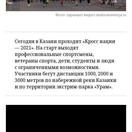
НЕФТЕХИМИЯ
РОЗНИЧНАЯ ТОРГОВЛЯ
НОВОСТИ ТЕХНОЛОГИЙ
МЕРОПРИЯТИЯ
НЕФТЬ
Фото: скриншот видео realnoevremya.ru
ТРАНСПОРТ
IT
НОВОСТИ МЕРОПРИЯТИЙ
СПОРТ
ОПК
УСЛУГИ
МЕДИА
ВЫЕЗДНАЯ РЕДАКЦИЯ
НОВОСТИ СПОРТА
ОБЩЕСТВО
Сегодня в Казани проходит «Кросс нации
ЭНЕРГЕТИКА
— 2021». На старт выходят
ТЕЛЕКОММУНИКАЦИИ
БИЗНЕС-БРАНЧИ
ФУТБОЛ
НОВОСТИ ОБЩЕСТВА
ФОТОГАЛЕРЕЯ
профессиональные спортсмены,
ветераны спорта, дети, студенты и люди
ONLINE-КОНФЕРЕНЦИИ
ХОККЕЙ
ВЛАСТЬ
СЮЖЕТЫ
с ограниченными возможностями.
Участники бегут дистанции 1000, 2000 и
ОТКРЫТАЯ ЛЕКЦИЯ
БАСКЕТБОЛ
ИНФРАСТРУКТУРА
СПРАВОЧНИК
3000 метров по набережной реки Казанки
и по территории экстрим-парка «Урам».
ВОЛЕЙБОЛ
ИСТОРИЯ
СПИСОК ПЕРСОН
ПОЛНАЯ ВЕРСИЯ
КИБЕРСПОРТ
КУЛЬТУРА
СПИСОК КОМПАНИЙ
ФИГУРНОЕ КАТАНИЕ
МЕДИЦИНА