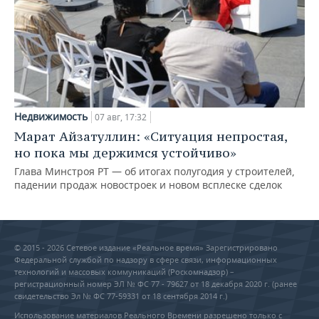
Недвижимость
07 авг, 17:32
Марат Айзатуллин: «Ситуация непростая,
но пока мы держимся устойчиво»
Глава Минстроя РТ — об итогах полугодия у строителей,
падении продаж новостроек и новом всплеске сделок
© 2015 - 2026 Сетевое издание «Реальное время» Зарегистрировано
Федеральной службой по надзору в сфере связи, информационных
технологий и массовых коммуникаций (Роскомнадзор) –
регистрационный номер ЭЛ № ФС 77 - 79627 от 18 декабря 2020 г. (ранее
свидетельство Эл № ФС 77-59331 от 18 сентября 2014 г.)
Использование материалов Реального Времени разрешено только с