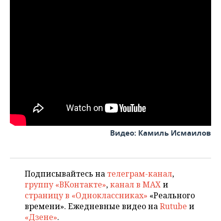
ВОДНЫЕ ВИДЫ СПОРТА
ОБРАЗОВАНИЕ
ХОККЕЙ С МЯЧОМ
ПРОИСШЕСТВИЯ
Видео: Камиль Исмаилов
Подписывайтесь на
телеграм-канал
,
группу «ВКонтакте»
,
канал в MAX
и
страницу в «Одноклассниках»
«Реального
времени». Ежедневные видео на
Rutube
и
«Дзене»
.