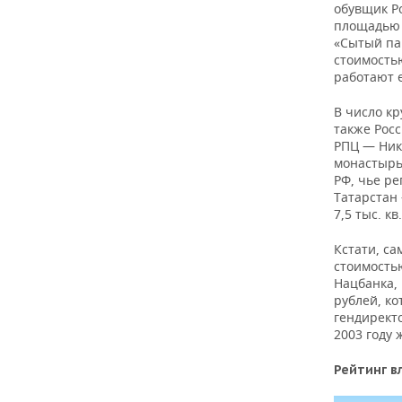
обувщик Р
площадью 2
«Сытый па
стоимость
работают е
В число к
также Рос
РПЦ — Ник
монастырь
РФ, чье р
Татарстан
7,5 тыс. к
Кстати, са
стоимость
Нацбанка, 
рублей, к
гендиректо
2003 году 
Рейтинг в