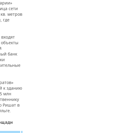
нарии»
лица сети
кв. метров
, где
 входят
 объекты
й
ный банк
ики
шительные
ратов»
й к зданию
,5 млн
ственнику
о Ришат в
льге.
лощади