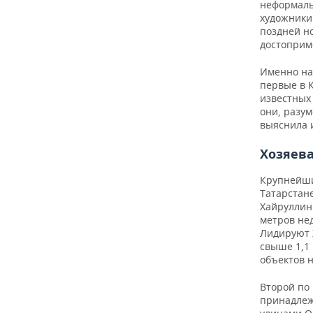
ВОДНЫЕ ВИДЫ СПОРТА
ОБРАЗОВАНИЕ
неформаль
художники
поздней но
ХОККЕЙ С МЯЧОМ
ПРОИСШЕСТВИЯ
достоприм
Именно на 
первые в 
известных 
они, разум
выяснила 
Хозяева
Крупнейши
Татарстане
Хайруллин
метров не
Лидируют 
свыше 1,1 
объектов 
Второй по
принадлежи