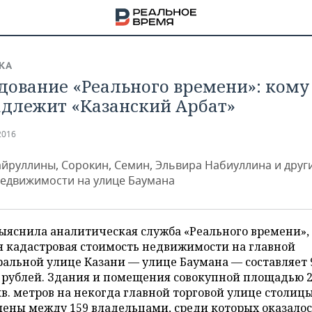
КА
дование «Реального времени»: кому
длежит «Казанский Арбат»
2016
айруллины, Сорокин, Семин, Эльвира Набиуллина и друг
недвижимости на улице Баумана
ыяснила аналитическая служба «Реального времени»,
я кадастровая стоимость недвижимости на главной
альной улице Казани — улице Баумана — составляет 
НА
 рублей. Здания и помещения совокупной площадью 2
кв. метров на некогда главной торговой улице столиц
ены между 159 владельцами, среди которых оказалос