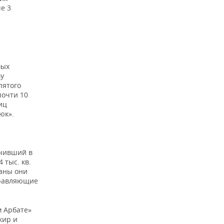
е 3
мых
ву
пятого
почти 10
иц
юк».
учивший в
 тыс. кв.
саны они
правляющие
м Арбате»
кир и