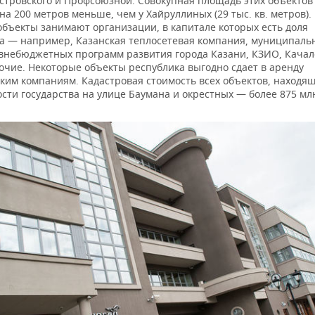
стровского и Профсоюзной. Совокупная площадь этих объектов
на 200 метров меньше, чем у Хайруллиных (29 тыс. кв. метров).
объекты занимают организации, в капитале которых есть доля
ва — например, Казанская теплосетевая компания, муниципаль
внебюджетных программ развития города Казани, КЗИО, Качал
очие. Некоторые объекты республика выгодно сдает в аренду
ким компаниям. Кадастровая стоимость всех объектов, находящ
сти государства на улице Баумана и окрестных — более 875 мл