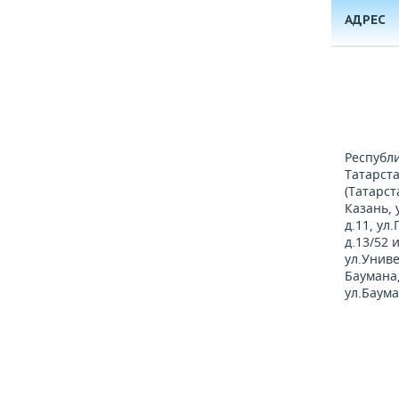
АДРЕС
Республ
Татарст
(Татарста
Казань, 
д.11, ул
д.13/52 
ул.Униве
Баумана,
ул.Баума