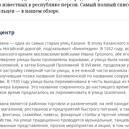
 известных в республике персон. Самый полный спис
льцев — в нашем обзоре.
центр
ана — одна из самых старых улиц Казани. В эпоху Казанского 
 Ногайской дорогой, подсказывает «Википедия». В 1552 году, в
занского кремля московскими войсками Ивана Грозного, обе ег
евернее улицы были проломлены взрывами, а улица была назв
роломной, а затем Большой Проломной. В XVI веке, продолжая 
 застройку северной части улицы, в ее южной части возникла
получившая позже название Богоявленской по названию соору
ви. В 1930 году улица была переименована в честь выходца из
нера Баумана. Это название сохранилось до настоящего времен
ское время предлагалось ее переименовать в улицу Шаляпина.
мана является районом торговли и развлечений, на ней находи
 магазинов, ресторанов и предприятий быстрого питания, а та
, фонтаны, скамейки, навесы, фонарные столбы и прочие элем
ойства. На улице традиционно проводятся музыкальные, танце
ованные представления, прочие мероприятия и акции, в том ч