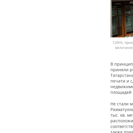
СИНХ, прио
величине
В принцип
приняли р
Татарстан
печати и с
недвижимос
площадей 
Не стали 
Рахматулл
тыс. кв. м
расположил
соответст
также пре