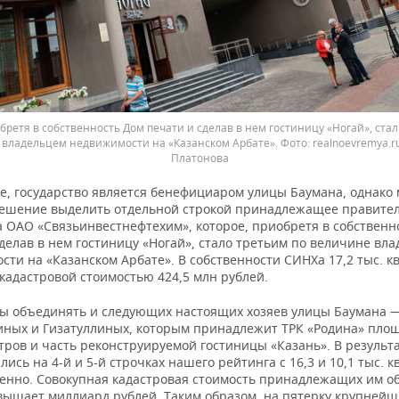
бретя в собственность Дом печати и сделав в нем гостиницу «Ногай», стал
 владельцем недвижимости на «Казанском Арбате».
realnoevremya.
Платонова
е, государство является бенефициаром улицы Баумана, однако
ешение выделить отдельной строкой принадлежащее правител
а ОАО «Связьинвестнефтехим», которое, приобретя в собственн
делав в нем гостиницу «Ногай», стало третьим по величине вл
ти на «Казанском Арбате». В собственности СИНХа 17,2 тыс. кв
кадастровой стоимостью 424,5 млн рублей.
мы объединять и следующих настоящих хозяев улицы Баумана 
иных и Гизатуллиных, которым принадлежит ТРК «Родина» пло
етров и часть реконструируемой гостиницы «Казань». В результ
ись на 4-й и 5-й строчках нашего рейтинга с 16,3 и 10,1 тыс. к
венно. Совокупная кадастровая стоимость принадлежащих им о
вышает миллиард рублей. Таким образом, на пятерку крупнейш