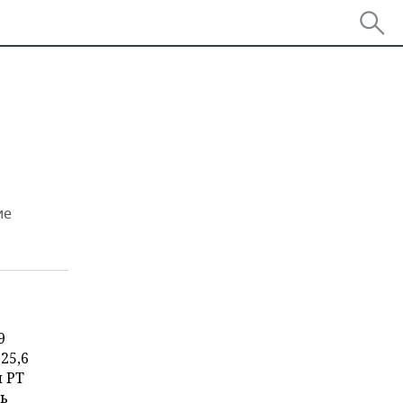
ие
9
25,6
ы РТ
ь