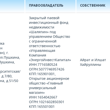
ПРАВООБЛАДАТЕЛЬ
СОБСТВЕННИК
Закрытый паевой
инвестиционный фонд
недвижимости
«Шаляпин» под
управлением Общество
с ограниченной
ика
ответственностью
ан
«Управляющая
н), г.
Компания
ул.Пушкина,
«ЭнергоИнвестКапитал»
Айрат и Илшат
.Пушкина,
ИНН:7716580524
Хайруллины
и
ОГРН:5077746957426
рситетская/
КПП:165901001,
 д.7/80,
Открытое акционерное
на, д.51/50
общество «Главный
универсальный
магазин»
ИНН:1654042667
ОГРН:1021602850301
КПП:165501001