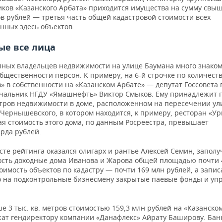
иков «Казанского Арбата» приходится имущества на сумму свыш
в рублей — третья часть общей кадастровой стоимости всех
нных здесь объектов.
ые все лица
пных владельцев недвижимости на улице Баумана много знако
щественности персон. К примеру, на 6-й строчке по количест
» в собственности на «Казанском Арбате» — депутат Госсовета 
ачальник НГДУ «Ямашнефть» Виктор Смыков. Ему принадлежит 
метров недвижимости в доме, расположенном на пересечении ул
Чернышевского, в котором находится, к примеру, ресторан «Ур
ая стоимость этого дома, по данным Росреестра, превышает
рда рублей.
сте рейтинга оказался олигарх и рантье Алексей Семин, запол
ость доходные дома Иванова и Жарова общей площадью почти 4
оимость объектов по кадастру — почти 169 млн рублей, а запи
 на подконтрольные бизнесмену закрытые паевые фонды и у
е 3 тыс. кв. метров стоимостью 159,3 млн рублей на «Казанско
ат гендиректору компании «Данафлекс» Айрату Баширову. Бан