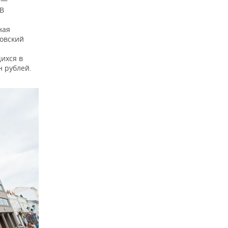
 —
 В
ная
овский
ихся в
н рублей.