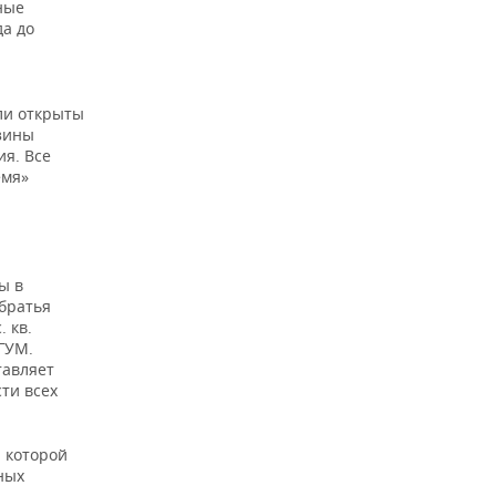
ные
а до
ыли открыты
зины
ия. Все
емя»
ы в
 братья
 кв.
ГУМ.
тавляет
сти всех
 которой
ных