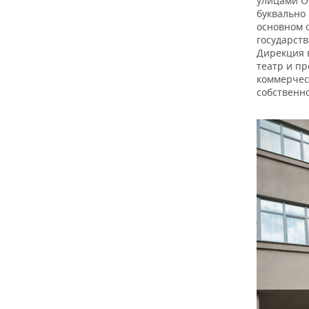
улицами О
буквально 
основном 
государст
Дирекция 
театр и пр
коммерчес
собственно