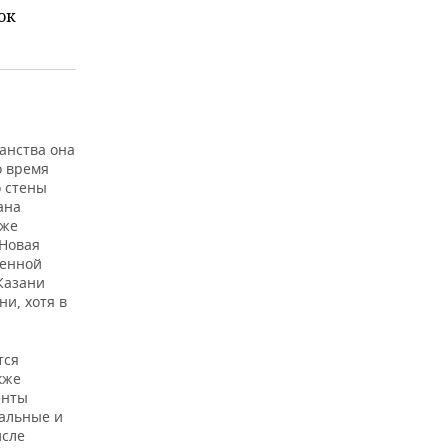
ок
ханства она
о время
о стены
ана
уже
 Новая
женной
 Казани
и, хотя в
тся
кже
енты
вальные и
исле