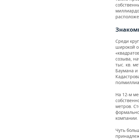
собственн
миллиардо
расположе
Знаком
Среди кру
широкой об
«квадратов
созыва, н
тыс. кв. 
Баумана и 
Кадастров
полмиллиа
На 12-м ме
собственн
метров. Ст
формально
компании.
Чуть больш
принадлеж