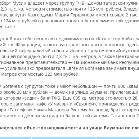
оберт Мусин владеет через группу ТФБ «Домом татарской кули
,3 тыс. кв. метров и стоимостью почти 125 млн рублей. Владе
па», депутат Казгордумы Мария Горшунова имеет свыше 2 тыс. 
ю 124 млн рублей в расположенном на Астрономической здании
е кафе.
рупнейших собственников недвижимости на «Казанском Арбате»
сийская Федерация, на которую записаны расположенные здесь
ольский кафедральный собор и Иоанно-Предтеченский мужско
 общей площадью почти 2,8 тыс. кв. метров, а также Централь
егиональное представительство — Национальный банк Республ
 — усилиями экс-председателя Евгения Богачева занимает вну
в. метров стоимостью 323 млн рублей.
м Богачев с супругой тоже имеют небольшой — почти 900 «квад
ю около 28 млн рублей — домик на улице Баумана, прилегающи
в котором «сидит» банк ТФБ. Еще 635 кв. метров стоимостью 28
оторые занимают кафе «У часов» и «Связной», принадлежат род
ра «Татнефти» Наиля Маганова Рустему Ахсанову, брат которог
женился на дочери патриарха банковской системы Татарстана О
ладельцев объектов недвижимости на улице Баумана по п