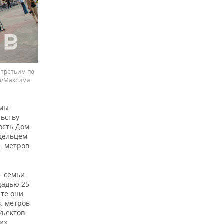
 третьим по
ru/Максима
 мы
ьству
ость Дом
адельцем
. метров
— семьи
щадью 25
ате они
в. метров
бъектов
их