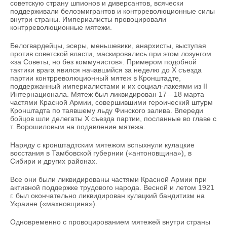
советскую страну шпионов и диверсантов, всячески
поддерживали белоэмигрантов и контрреволюционные силы
внутри страны. Империалисты провоцировали
контрреволюционные мятежи.
Белогвардейцы, эсеры, меньшевики, анархисты, выступая
против советской власти, маскировались при этом лозунгом
«за Советы, но без коммунистов». Примером подобной
тактики врага явился начавшийся за неделю до X съезда
партии контрреволюционный мятеж в Кронштадте,
поддержанный империалистами и их социал-лакеями из II
Интернационала. Мятеж был ликвидирован 17—18 марта
частями Красной Армии, совершившими героический штурм
Кронштадта по таявшему льду Финского залива. Впереди
бойцов шли делегаты X съезда партии, посланные во главе с
т. Ворошиловым на подавление мятежа.
Наряду с кронштадтским мятежом вспыхнули кулацкие
восстания в Тамбовской губернии («антоновщина»), в
Сибири и других районах.
Все они были ликвидированы частями Красной Армии при
активной поддержке трудового народа. Весной и летом 1921
г. был окончательно ликвидирован кулацкий бандитизм на
Украине («махновщина»).
Одновременно с провоцированием мятежей внутри страны