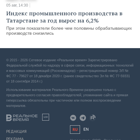
05 авг, 14:30
Индекс промышленного производства в
Татарстане за год вырос на 6,2%
При этом показатели более чем половины обрабатывающих
производств снизились
© 2015 - 2026 Сетевое издание «Реальное время» Зарегистрировано
Федеральной службой по надзору в сфере связи, информационных технологий
и массовых коммуникаций (Роскомнадзор) – регистрационный номер ЭЛ №
ФС 77 - 79627 от 18 декабря 2020 г. (ранее свидетельство Эл № ФС 77-59331
от 18 сентября 2014 г.)
Использование материалов Реального Времени разрешено только с
предварительного согласия правообладателей, упоминание сайта и прямая
гиперссылка обязательны при частичном или полном воспроизведении
материалов.
18+
RU
EN
РЕДАКЦИЯ
РЕКЛАМА