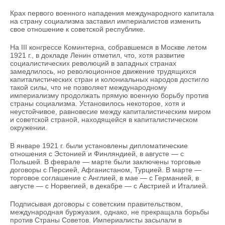
Крах первого военного нападения международного капитала
на страну социализма заставил империалистов изменить
свое отношение к советской республике.
На III конгрессе Коминтерна, собравшемся в Москве летом
1921 г., в докладе Ленин отметил, что, хотя развитие
социалистических революций в западных странах
замедлилось, но революционное движение трудящихся
капиталистических стран и колониальных народов достигло
такой силы, что не позволяет международному
империализму продолжать прямую военную борьбу против
страны социализма. Установилось некоторое, хотя и
неустойчивое, равновесие между капиталистическим миром
и советской страной, находящейся в капиталистическом
окружении.
В январе 1921 г. были установлены дипломатические
отношения с Эстонией и Финляндией, в августе — с
Польшей. В феврале — марте были заключены торговые
договоры с Персией, Афганистаном, Турцией. В марте —
торговое соглашение с Англией, в мае — с Германией, в
августе — с Норвегией, в декабре — с Австрией и Италией.
Подписывая договоры с советским правительством,
международная буржуазия, однако, не прекращала борьбы
против Страны Советов. Империалисты засылали в