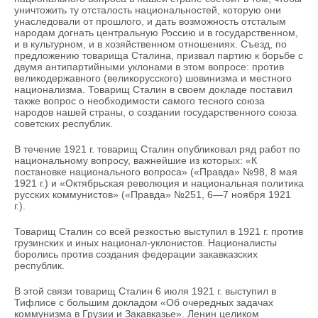
уничтожить ту отсталость национальностей, которую они
унаследовали от прошлого, и дать возможность отсталым
народам догнать центральную Россию и в государственном,
и в культурном, и в хозяйственном отношениях. Съезд, по
предложению товарища Сталина, призвал партию к борьбе с
двумя антипартийными уклонами в этом вопросе: против
великодержавного (великорусского) шовинизма и местного
национализма. Товарищ Сталин в своем докладе поставил
также вопрос о необходимости самого тесного союза
народов нашей страны, о создании государственного союза
советских республик.
В течение 1921 г. товарищ Сталин опубликовал ряд работ по
национальному вопросу, важнейшие из которых: «К
постановке национального вопроса» («Правда» №98, 8 мая
1921 г.) и «Октябрьская революция и национальная политика
русских коммунистов» («Правда» №251, 6—7 ноября 1921
г.).
Товарищ Сталин со всей резкостью выступил в 1921 г. против
грузинских и иных национал-уклонистов. Националисты
боролись против создания федерации закавказских
республик.
В этой связи товарищ Сталин 6 июля 1921 г. выступил в
Тифлисе с большим докладом «Об очередных задачах
коммунизма в Грузии и Закавказье». Ленин целиком