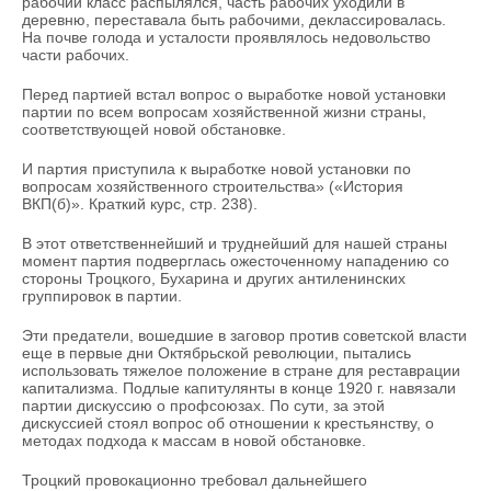
рабочий класс распылялся, часть рабочих уходили в
деревню, переставала быть рабочими, деклассировалась.
На почве голода и усталости проявлялось недовольство
части рабочих.
Перед партией встал вопрос о выработке новой установки
партии по всем вопросам хозяйственной жизни страны,
соответствующей новой обстановке.
И партия приступила к выработке новой установки по
вопросам хозяйственного строительства» («История
ВКП(б)». Краткий курс, стр. 238).
В этот ответственнейший и труднейший для нашей страны
момент партия подверглась ожесточенному нападению со
стороны Троцкого, Бухарина и других антиленинских
группировок в партии.
Эти предатели, вошедшие в заговор против советской власти
еще в первые дни Октябрьской революции, пытались
использовать тяжелое положение в стране для реставрации
капитализма. Подлые капитулянты в конце 1920 г. навязали
партии дискуссию о профсоюзах. По сути, за этой
дискуссией стоял вопрос об отношении к крестьянству, о
методах подхода к массам в новой обстановке.
Троцкий провокационно требовал дальнейшего