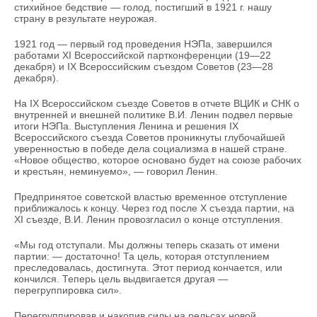
стихийное бедствие — голод, постигший в 1921 г. нашу
страну в результате неурожая.
1921 год — первый год проведения НЭПа, завершился
работами XI Всероссийской партконференции (19—22
декабря) и IX Всероссийским съездом Советов (23—28
декабря).
На IX Всероссийском съезде Советов в отчете ВЦИК и СНК о
внутренней и внешней политике В.И. Ленин подвел первые
итоги НЭПа. Выступления Ленина и решения IX
Всероссийского съезда Советов проникнуты глубочайшей
уверенностью в победе дела социализма в нашей стране.
«Новое общество, которое основано будет на союзе рабочих
и крестьян, неминуемо», — говорил Ленин.
Предпринятое советской властью временное отступление
приближалось к концу. Через год после X съезда партии, на
XI съезде, В.И. Ленин провозгласил о конце отступления.
«Мы год отступали. Мы должны теперь сказать от имени
партии: — достаточно! Та цель, которая отступлением
преследовалась, достигнута. Этот период кончается, или
кончился. Теперь цель выдвигается другая —
перегруппировка сил».
Перегруппировав и накопив силы на рельсах новой