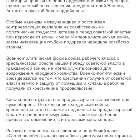
Приморья произошел белогвардейско-японский переворот,
произведенный по соглашению представителей Японии,
Антанты и русской белогвардейщины.
Особые надежды международная и российская
контрреволюция возлагала на хозяйственные и
политические трудности, вставшие перед советской властью
при переходе от войны к миру. Империалистическая война,
затем интервенция глубоко подорвали народное хозяйство
страны.
Военно-политическая форма союза рабочего класса с
крестьянством, обеспечившая победу советской власти в
гражданской войне, не могла служить основой для
возрождения народного хозяйства. Военно-политический
союз держался на том, что крестьянин получил от советской
власти землю и защиту от помещика и кулака, а рабочие
получали от крестьянина продовольствие.
Крестьянство отдавало по продразверстке все излишки для
нужд обороны. По окончании гражданской войны,
крестьянство стало выражать недовольство продразверсткой.
Система военного коммунизма, — как отмечал Ленин, —
пришла в столкновение, с интересами крестьянства.
Разруха в стране оказала влияние и на рабочий класс.
«Стала ослабевать классовая база диктатуры пролетариата,