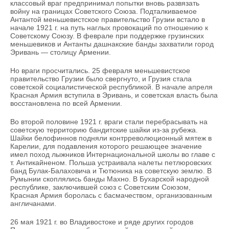
классовый враг предпринимал попытки вновь развязать
войну на границах Советского Союза. Подталкиваемое
Антантой меньшевистское правительство Грузии встало в
начале 1921 г. на путь наглых провокаций по отношению к
Советскому Союзу. В феврале при поддержке грузинских
меньшевиков и Антанты дашнакские банды захватили город
Эривань — столицу Армении.
Но враги просчитались. 25 февраля меньшевистское
правительство Грузии было свергнуто, и Грузия стала
советской социалистической республикой. В начале апреля
Красная Армия вступила в Эривань, и советская власть была
восстановлена по всей Армении.
Во второй половине 1921 г. враги стали перебрасывать на
советскую территорию бандитские шайки из-за рубежа.
Шайки белофиннов подняли контрреволюционный мятеж в
Карелии, для подавления которого решающее значение
имел поход лыжников Интернациональной школы во главе с
т. Антикайненом. Польша устраивала налеты петлюровских
банд Булак-Балаховича и Тютюника на советскую землю. В
Румынии скоплялись банды Махно. В Бухарской народной
республике, заключившей союз с Советским Союзом,
Красная Армия боролась с басмачеством, организованным
англичанами.
26 мая 1921 г. во Владивостоке и ряде других городов