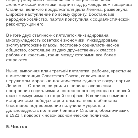
экономической политики, партия под руководством товарища
Сталина, великого продолжателя дела Ленина, развернула
широкое наступление по всему фронту. Восстановив
народное хозяйство, партия приступила к социалистической
реконструкции его.
В итоге двух сталинских пятилеток ликвидирована
многоукладность советской экономики, ликвидированы
эксплуататорские классы, построено социалистическое
общество, состоящее из двух дружественных классов
рабочих и крестьян, грани между которыми все более
стираются.
Ныне, выполняя план третьей пятилетки, рабочие, крестьяне
и интеллигенция Советского Союза, сплоченные в
нерушимом морально-политическом единстве вокруг партии
Ленина — Сталина, вступили в период завершения
построения социализма и постепенного перехода от первой
фазы коммунизма ко второй его фазе. В великих всемирно-
исторических победах строительства нового общества
блестящее подтверждение получили мудрость и
дальновидность политики Ленина и Сталина, обеспечивших
в 1921 г. поворот к новой экономической политике.
Б. Чистов