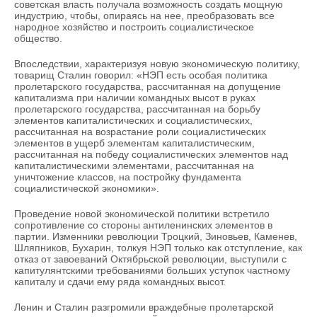
советская власть получала возможность создать мощную
индустрию, чтобы, опираясь на нее, преобразовать все
народное хозяйство и построить социалистическое
общество.
Впоследствии, характеризуя новую экономическую политику,
товарищ Сталин говорил: «НЭП есть особая политика
пролетарского государства, рассчитанная на допущение
капитализма при наличии командных высот в руках
пролетарского государства, рассчитанная на борьбу
элементов капиталистических и социалистических,
рассчитанная на возрастание роли социалистических
элементов в ущерб элементам капиталистическим,
рассчитанная на победу социалистических элементов над
капиталистическими элементами, рассчитанная на
уничтожение классов, на постройку фундамента
социалистической экономики».
Проведение новой экономической политики встретило
сопротивление со стороны антиленинских элементов в
партии. Изменники революции Троцкий, Зиновьев, Каменев,
Шляпников, Бухарин, толкуя НЭП только как отступление, как
отказ от завоеваний Октябрьской революции, выступили с
капитулянтскими требованиями больших уступок частному
капиталу и сдачи ему ряда командных высот.
Ленин и Сталин разгромили враждебные пролетарской