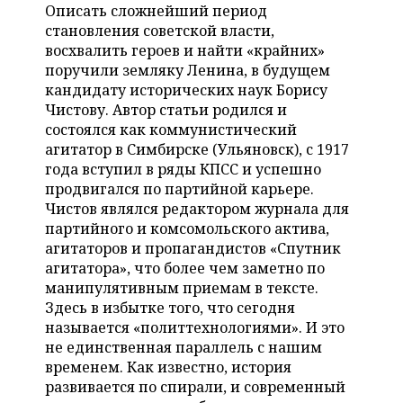
НЕФТЕХИМИЯ
Описать сложнейший период
становления советской власти,
РОЗНИЧНАЯ ТОРГОВЛЯ
НОВОСТИ ТЕХНОЛОГИЙ
МЕРОПРИЯТИЯ
НЕФТЬ
восхвалить героев и найти «крайних»
поручили земляку Ленина, в будущем
ТРАНСПОРТ
IT
НОВОСТИ МЕРОПРИЯТИЙ
СПОРТ
ОПК
кандидату исторических наук Борису
Чистову. Автор статьи родился и
УСЛУГИ
МЕДИА
ВЫЕЗДНАЯ РЕДАКЦИЯ
НОВОСТИ СПОРТА
ОБЩЕСТВО
состоялся как коммунистический
ЭНЕРГЕТИКА
агитатор в Симбирске (Ульяновск), с 1917
ТЕЛЕКОММУНИКАЦИИ
БИЗНЕС-БРАНЧИ
ФУТБОЛ
НОВОСТИ ОБЩЕСТВА
ФОТОГАЛЕРЕЯ
года вступил в ряды КПСС и успешно
продвигался по партийной карьере.
ONLINE-КОНФЕРЕНЦИИ
ХОККЕЙ
ВЛАСТЬ
СЮЖЕТЫ
Чистов являлся редактором журнала для
партийного и комсомольского актива,
ОТКРЫТАЯ ЛЕКЦИЯ
БАСКЕТБОЛ
ИНФРАСТРУКТУРА
СПРАВОЧНИК
агитаторов и пропагандистов «Спутник
агитатора», что более чем заметно по
ВОЛЕЙБОЛ
ИСТОРИЯ
СПИСОК ПЕРСОН
ПОЛНАЯ ВЕРСИЯ
манипулятивным приемам в тексте.
Здесь в избытке того, что сегодня
КИБЕРСПОРТ
КУЛЬТУРА
СПИСОК КОМПАНИЙ
называется «политтехнологиями». И это
не единственная параллель с нашим
ФИГУРНОЕ КАТАНИЕ
МЕДИЦИНА
временем. Как известно, история
развивается по спирали, и современный