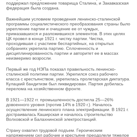
поддержал предложение товарища Сталина, и Закавказская
федерация была создана.
Важнейшим условием проведения ленинско-сталинской
программы социалистического преобразования страны было
укрепление партии и очищение ее от чуждых,
примазавшихся и разложившихся элементов. В этих целях
ЦК провел в конце 1921 г. чистку партии. Чистка,
проходившая с участием беспартийных, на открытых
собраниях укрепила партию. Сплоченность и
дисциплинированность партии и авторитет ее в массах
неизмеримо возросли.
Первый же год НЭПа показал правильность ленинско-
сталинской политики партии. Укрепился союз рабочего
класса с крестьянством, укрепилась пролетарская диктатура.
Кулацкий бандитизм был ликвидирован. Партия добилась
перелома на хозяйственном фронте.
В 1921—1922 гг. промышленность достигла 25—26%
довоенного уровня (против 14% в 1920 г.). Началось
осуществление ленинского плана электрификации. В 1921 г.
достраивалась Каширская и началось строительство
Волховской и Балахнинской электростанций.
Страну охватил трудовой подъем. Героическим
напряжением сил рабочие и крестьяне преодолели тяжелое