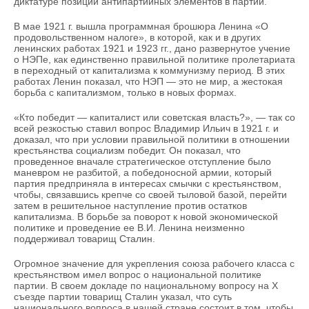
диктатуре позиции антипартийных элементов в партии.
В мае 1921 г. вышла программная брошюра Ленина «О
продовольственном налоге», в которой, как и в других
ленинских работах 1921 и 1923 гг., дано развернутое учение
о НЭПе, как единственно правильной политике пролетариата
в переходный от капитализма к коммунизму период. В этих
работах Ленин показал, что НЭП — это не мир, а жестокая
борьба с капитализмом, только в новых формах.
«Кто победит — капиталист или советская власть?», — так со
всей резкостью ставил вопрос Владимир Ильич в 1921 г. и
доказал, что при условии правильной политики в отношении
крестьянства социализм победит. Он показал, что
проведенное вначале стратегическое отступление было
маневром не разбитой, а победоносной армии, который
партия предприняла в интересах смычки с крестьянством,
чтобы, связавшись крепче со своей тыловой базой, перейти
затем в решительное наступление против остатков
капитализма. В борьбе за поворот к новой экономической
политике и проведение ее В.И. Ленина неизменно
поддерживал товарищ Сталин.
Огромное значение для укрепления союза рабочего класса с
крестьянством имел вопрос о национальной политике
партии. В своем докладе по национальному вопросу на X
съезде партии товарищ Сталин указал, что суть
национального вопроса в нашей стране состоит в том, чтобы