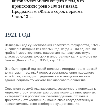
ВОДНЫЕ ВИДЫ СПОРТА
ОБРАЗОВАНИЕ
виток имеет много общего с тем, что
происходило ровно 100 лет назад.
Продолжаем «Жить в сорок первом».
ХОККЕЙ С МЯЧОМ
ПРОИСШЕСТВИЯ
Часть 13-я.
1921 ГОД
Четвертый год существования советского государства, 1921-
й, вошел в историю как первый год, когда «...ни одного, по
крайней мере крупного, нашествия на нашу советскую
власть со стороны русских и иностранных капиталистов не
было» (Ленин, Соч., т. XXVII, стр. 113).
Это был первый год новой полосы в истории пролетарской
диктатуры — великой полосы восстановления народного
хозяйства, закладки фундамента и возведения на нем
здания социалистического бесклассового общества.
Советская республика завоевала возможность перехода к
мирному строительству, разгромив полчища иностранных
интервентов и российских белогвардейцев, отстояв в
трехлетней отечественной войне свою государственную
независимость, свое свободное существование.