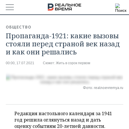
РЕГИОНЫ
ОБЩЕСТВО
Пропаганда-1921: какие вызовы
БАШКОРТОСТАН
НОВОСТИ
стояли перед страной век назад
ТАТАРСТАН
АНАЛИТИКА
и как они решались
УДМУРТИЯ
НОВОСТИ АНАЛИТИКИ
ЭКОНОМИКА
00:00, 17.07.2021
Сюжет:
Жить в сорок первом
ДЕКЛАРАЦИИ О ДОХОДАХ
НОВОСТИ ЭКОНОМИКИ
ПРОМЫШЛЕННОСТЬ
КОРОЛИ ГОСЗАКАЗА ПФО
ФИНАНСЫ
НОВОСТИ
НЕДВИЖИМОСТЬ
Фото: realnoevremya.ru
ПРОМЫШЛЕННОСТИ
ВУЗЫ ТАТАРСТАНА
БАНКИ
НОВОСТИ НЕДВИЖИМОСТИ
АВТО
АГРОПРОМ
КОМУ ПРИНАДЛЕЖАТ
БЮДЖЕТ
НОВОСТИ АВТО
Редакция настольного календаря за 1941
БИЗНЕС
ТОРГОВЫЕ ЦЕНТРЫ
МАШИНОСТРОЕНИЕ
год решила оглянуться назад и дать
ТАТАРСТАНА
оценку событиям 20-летней давности.
ИНВЕСТИЦИИ
НОВОСТИ БИЗНЕСА
ТЕХНОЛОГИИ