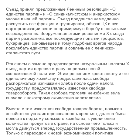
Съезд принял предложенные Лениным резолюции «О
единстве партии» и «О синдикалистском и анархистском
уклоне в нашей партии». Съезд предписал немедленно
распустить все фракции и группировки, обязав ЦК и все
парторганизации вести непримиримую борьбу с попытками
возрождения их. Вооруженная этими решениями X съезда
партия разгромила все последующие попытки троцкистов,
бухаринцев, зиновьевцев и тому подобных врагов народа
поколебать единство партии и совлечь ее с ленинско-
сталинского пути.
Решением о замене продразверстки натуральным налогом X
съезд партии перевел страну на рельсы новой
экономической политики. Этим решением крестьянству и его
единоличному хозяйству предоставлялась свобода
распоряжаться излишками хлеба после сдачи налога
государству, предоставлялась известная свобода
товарооборота. Такая свобода торговли неизбежно вела
вначале к некоторому оживлению капитализма.
Вместе с тем известная свобода товарооборота, повысив
хозяйственную заинтересованность крестьян, должна была
повести к подъему сельского хозяйства, к увеличению
количества продуктов в стране, на основе чего только и
могла двинуться вперед государственная промышленность.
Только с переходом к новой экономической политике