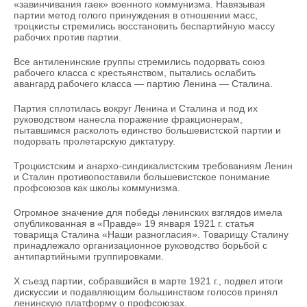
«завинчивания гаек» военного коммунизма. Навязывая
партии метод голого принуждения в отношении масс,
троцкисты стремились восстановить беспартийную массу
рабочих против партии.
Все антиленинские группы стремились подорвать союз
рабочего класса с крестьянством, пытались ослабить
авангард рабочего класса — партию Ленина — Сталина.
Партия сплотилась вокруг Ленина и Сталина и под их
руководством нанесла поражение фракционерам,
пытавшимся расколоть единство большевистской партии и
подорвать пролетарскую диктатуру.
Троцкистским и анархо-синдикалистским требованиям Ленин
и Сталин противопоставили большевистское понимание
профсоюзов как школы коммунизма.
Огромное значение для победы ленинских взглядов имела
опубликованная в «Правде» 19 января 1921 г. статья
товарища Сталина «Наши разногласия». Товарищу Сталину
принадлежало организационное руководство борьбой с
антипартийными группировками.
X съезд партии, собравшийся в марте 1921 г., подвел итоги
дискуссии и подавляющим большинством голосов принял
ленинскую платформу о профсоюзах.