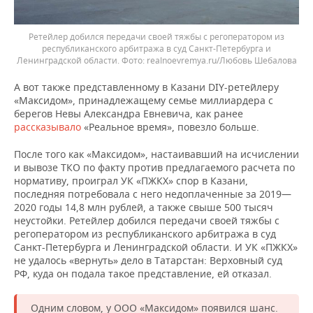
Ретейлер добился передачи своей тяжбы с регоператором из
республиканского арбитража в суд Санкт-Петербурга и
Ленинградской области.
realnoevremya.ru/Любовь Шебалова
А вот также представленному в Казани DIY-ретейлеру
«Максидом», принадлежащему семье миллиардера с
берегов Невы Александра Евневича, как ранее
рассказывало
«Реальное время», повезло больше.
После того как «Максидом», настаивавший на исчислении
и вывозе ТКО по факту против предлагаемого расчета по
нормативу, проиграл УК «ПЖКХ» спор в Казани,
последняя потребовала с него недоплаченные за 2019—
2020 годы 14,8 млн рублей, а также свыше 500 тысяч
неустойки. Ретейлер добился передачи своей тяжбы с
регоператором из республиканского арбитража в суд
Санкт-Петербурга и Ленинградской области. И УК «ПЖКХ»
не удалось «вернуть» дело в Татарстан: Верховный суд
РФ, куда он подала такое представление, ей отказал.
Одним словом, у ООО «Максидом» появился шанс.