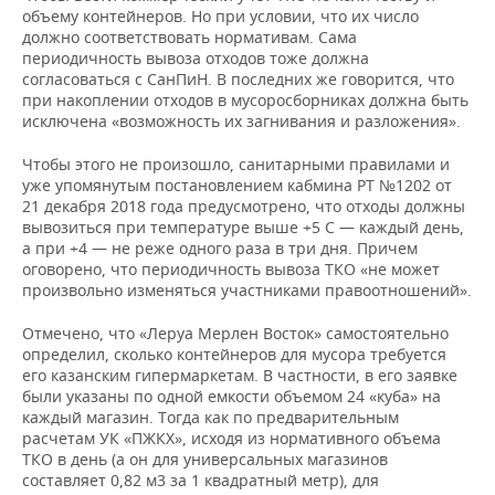
объему контейнеров. Но при условии, что их число
должно соответствовать нормативам. Сама
периодичность вывоза отходов тоже должна
согласоваться с СанПиН. В последних же говорится, что
при накоплении отходов в мусоросборниках должна быть
исключена «возможность их загнивания и разложения».
Чтобы этого не произошло, санитарными правилами и
уже упомянутым постановлением кабмина РТ №1202 от
21 декабря 2018 года предусмотрено, что отходы должны
вывозиться при температуре выше +5 С — каждый день,
а при +4 — не реже одного раза в три дня. Причем
оговорено, что периодичность вывоза ТКО «не может
произвольно изменяться участниками правоотношений».
Отмечено, что «Леруа Мерлен Восток» самостоятельно
определил, сколько контейнеров для мусора требуется
его казанским гипермаркетам. В частности, в его заявке
были указаны по одной емкости объемом 24 «куба» на
каждый магазин. Тогда как по предварительным
расчетам УК «ПЖКХ», исходя из нормативного объема
ТКО в день (а он для универсальных магазинов
составляет 0,82 м3 за 1 квадратный метр), для