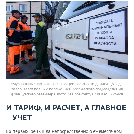
«Мусорный» спор, который в общей сложности длился 1,5 года,
завершился полным поражением российского подразделения
французского ретейлера.
realnoevremya.ru/Олег Тихонов
И ТАРИФ, И РАСЧЕТ, А ГЛАВНОЕ
УЧЕТ
—
Во-первых, речь шла непосредственно о ежемесячном