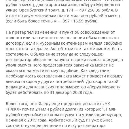
рубля в месяц, для второго магазина «Леруа Мерлен» на
улице Оренбургский тракт, д. 174 — 497 256,35 рубля. В
итоге по двум магазинам почти миллион рублей в месяц
(если быть более точным — 997 116,59 рубля).
Не претерпел изменений и пункт об освобождении от
полного или частичного неисполнения обязательств по
договору, если к мусорным контейнерам нельзя свободно
проехать и так далее. Акт об этом все так же «может быть
составлен». Объяснение этому дано следующее:
регоператор обязан не нарушать сроки вывоза отходов, а
уполномоченного представителя заказчика может не
оказаться на месте и тому подобное. Как следствие,
необходимость составления акта может привести к срыву
вывоза отходов у других потребителей. Договор в такой
редакции для казанских гипермаркетов «Леруа Мерлен»
будет действовать по 31 декабря 2028 года.
Более того, ретейлеру еще предстоит доплатить УК
«ПЖКХ» почти 24 млн рублей долга (из которых 1,1 млн
рублей неустойки) по оплате услуг по утилизации мусора,
начиная с 2019 года. Арбитражный суд РТ уже вынес
соответствующее решение по иску регоператора.