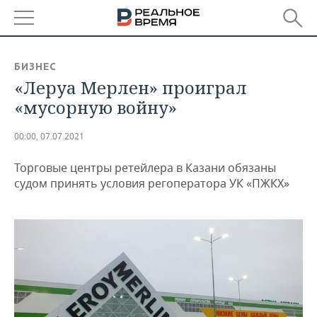
РЕГИОНЫ
БИЗНЕС
«Леруа Мерлен» проиграл
БАШКОРТОСТАН
НОВОСТИ
«мусорную войну»
ТАТАРСТАН
АНАЛИТИКА
00:00, 07.07.2021
УДМУРТИЯ
НОВОСТИ АНАЛИТИКИ
ЭКОНОМИКА
Торговые центры ретейлера в Казани обязаны
ДЕКЛАРАЦИИ О ДОХОДАХ
НОВОСТИ ЭКОНОМИКИ
ПРОМЫШЛЕННОСТЬ
судом принять условия регоператора УК «ПЖКХ»
КОРОЛИ ГОСЗАКАЗА ПФО
ФИНАНСЫ
НОВОСТИ
НЕДВИЖИМОСТЬ
ПРОМЫШЛЕННОСТИ
ВУЗЫ ТАТАРСТАНА
БАНКИ
НОВОСТИ НЕДВИЖИМОСТИ
АВТО
АГРОПРОМ
КОМУ ПРИНАДЛЕЖАТ
БЮДЖЕТ
НОВОСТИ АВТО
БИЗНЕС
ТОРГОВЫЕ ЦЕНТРЫ
МАШИНОСТРОЕНИЕ
ТАТАРСТАНА
ИНВЕСТИЦИИ
НОВОСТИ БИЗНЕСА
ТЕХНОЛОГИИ