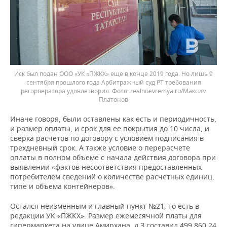
Иск был подан ООО «УК «ПЖКХ» еще в конце 2019 года. Но лишь 9
сентября прошлого года Арбитражный суд РТ требования
регорператора удовлетворил.
realnoevremya.ru/Максим
Платонов
Иначе говоря, были оставлены как есть и периодичность,
и размер оплаты, и срок для ее покрытия до 10 числа, и
сверка расчетов по договору с условием подписания в
трехдневный срок. А также условие о перерасчете
оплаты в полном объеме с начала действия договора при
выявлении «фактов несоответствия предоставленных
потребителем сведений о количестве расчетных единиц,
типе и объема контейнеров».
Остался неизменным и главный пункт №21, то есть в
редакции УК «ПЖКХ». Размер ежемесячной платы для
гипермаркета на улице Амирхана, д.З составил 499 860,24