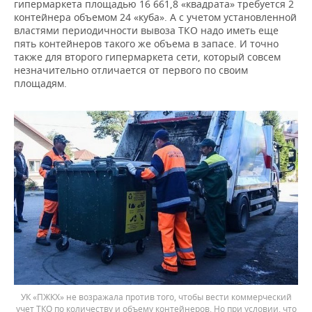
гипермаркета площадью 16 661,8 «квадрата» требуется 2
контейнера объемом 24 «куба». А с учетом установленной
властями периодичности вывоза ТКО надо иметь еще
пять контейнеров такого же объема в запасе. И точно
также для второго гипермаркета сети, который совсем
незначительно отличается от первого по своим
площадям.
УК «ПЖКХ» не возражала против того, чтобы вести коммерческий
учет ТКО по количеству и объему контейнеров. Но при условии, что