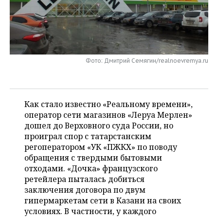
НЕФТЕХИМИЯ
РОЗНИЧНАЯ ТОРГОВЛЯ
НОВОСТИ ТЕХНОЛОГИЙ
МЕРОПРИЯТИЯ
НЕФТЬ
ТРАНСПОРТ
IT
НОВОСТИ МЕРОПРИЯТИЙ
СПОРТ
ОПК
Фото: Дмитрий Семягин/realnoevremya.ru
УСЛУГИ
МЕДИА
ВЫЕЗДНАЯ РЕДАКЦИЯ
НОВОСТИ СПОРТА
ОБЩЕСТВО
ЭНЕРГЕТИКА
ТЕЛЕКОММУНИКАЦИИ
БИЗНЕС-БРАНЧИ
ФУТБОЛ
НОВОСТИ ОБЩЕСТВА
ФОТОГАЛЕРЕЯ
Как стало известно «Реальному времени»,
ONLINE-КОНФЕРЕНЦИИ
ХОККЕЙ
ВЛАСТЬ
СЮЖЕТЫ
оператор сети магазинов «Леруа Мерлен»
дошел до Верховного суда России, но
ОТКРЫТАЯ ЛЕКЦИЯ
БАСКЕТБОЛ
ИНФРАСТРУКТУРА
СПРАВОЧНИК
проиграл спор с татарстанским
регоператором «УК «ПЖКХ» по поводу
ВОЛЕЙБОЛ
ИСТОРИЯ
СПИСОК ПЕРСОН
ПОЛНАЯ ВЕРСИЯ
обращения с твердыми бытовыми
отходами. «Дочка» французского
КИБЕРСПОРТ
КУЛЬТУРА
СПИСОК КОМПАНИЙ
ретейлера пыталась добиться
заключения договора по двум
ФИГУРНОЕ КАТАНИЕ
МЕДИЦИНА
гипермаркетам сети в Казани на своих
условиях. В частности, у каждого