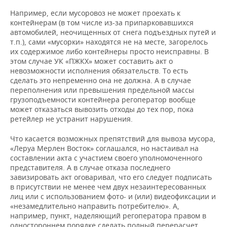
Например, если мусоровоз не может проехать к
контейнерам (в том числе из-за припарковавшихся
автомобилей, неочищенных от снега подъездных путей и
т.п.), сами «мусорки» находятся не на месте, загорелось
их содержимое либо контейнеры просто неисправны. В
этом случае УК «ПЖКХ» может составить акт о
невозможности исполнения обязательств. То есть
сделать это непременно она не должна. А в случае
переполнения или превышения предельной массы
грузоподъемности контейнера регоператор вообще
может отказаться вывозить отходы до тех пор, пока
ретейлер не устранит нарушения.
Что касается возможных препятствий для вывоза мусора,
«Леруа Мерлен Восток» соглашался, но настаивал на
составлении акта с участием своего уполномоченного
представителя. А в случае отказа последнего
завизировать акт оговаривал, что его следует подписать
в присутствии не менее чем двух незаинтересованных
лиц или с использованием фото- и (или) видеофиксации и
«незамедлительно направить потребителю». А,
например, пункт, наделяющий регоператора правом в
одностороннем порядке сделать полный перерасчет