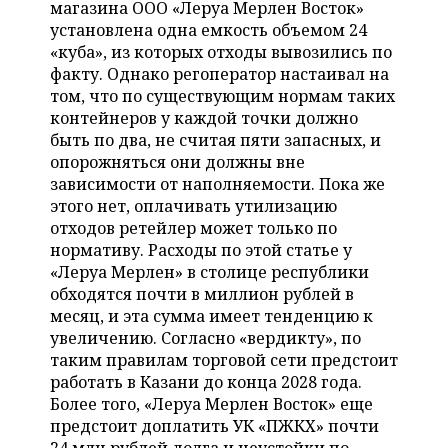
ВОДНЫЕ ВИДЫ СПОРТА
ОБРАЗОВАНИЕ
магазина ООО «Леруа Мерлен Восток»
установлена одна емкость объемом 24
ХОККЕЙ С МЯЧОМ
ПРОИСШЕСТВИЯ
«куба», из которых отходы вывозились по
факту. Однако регоператор настаивал на
том, что по существующим нормам таких
контейнеров у каждой точки должно
быть по два, не считая пяти запасных, и
опорожняться они должны вне
зависимости от наполняемости. Пока же
этого нет, оплачивать утилизацию
отходов ретейлер может только по
нормативу. Расходы по этой статье у
«Леруа Мерлен» в столице республики
обходятся почти в миллион рублей в
месяц, и эта сумма имеет тенденцию к
увеличению. Согласно «вердикту», по
таким правилам торговой сети предстоит
работать в Казани до конца 2028 года.
Более того, «Леруа Мерлен Восток» еще
предстоит доплатить УК «ПЖКХ» почти