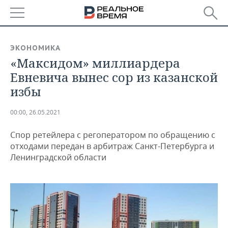
РЕГИОНЫ
ЭКОНОМИКА
«Максидом» миллиардера
БАШКОРТОСТАН
НОВОСТИ
Евневича вынес сор из казанской
ТАТАРСТАН
АНАЛИТИКА
избы
УДМУРТИЯ
НОВОСТИ АНАЛИТИКИ
ЭКОНОМИКА
00:00, 26.05.2021
ДЕКЛАРАЦИИ О ДОХОДАХ
НОВОСТИ ЭКОНОМИКИ
ПРОМЫШЛЕННОСТЬ
Спор ретейлера с регоператором по обращению с
отходами передан в арбитраж Санкт-Петербурга и
КОРОЛИ ГОСЗАКАЗА ПФО
ФИНАНСЫ
НОВОСТИ
НЕДВИЖИМОСТЬ
Ленинградской области
ПРОМЫШЛЕННОСТИ
ВУЗЫ ТАТАРСТАНА
БАНКИ
НОВОСТИ НЕДВИЖИМОСТИ
АВТО
АГРОПРОМ
КОМУ ПРИНАДЛЕЖАТ
БЮДЖЕТ
НОВОСТИ АВТО
БИЗНЕС
ТОРГОВЫЕ ЦЕНТРЫ
МАШИНОСТРОЕНИЕ
ТАТАРСТАНА
ИНВЕСТИЦИИ
НОВОСТИ БИЗНЕСА
ТЕХНОЛОГИИ