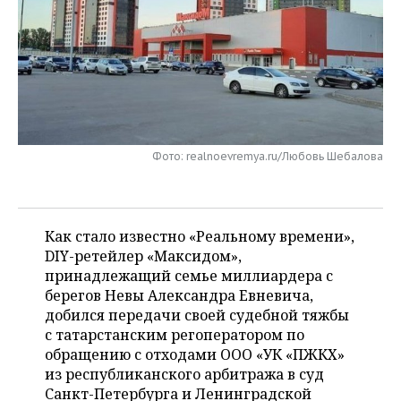
НЕФТЕХИМИЯ
РОЗНИЧНАЯ ТОРГОВЛЯ
НОВОСТИ ТЕХНОЛОГИЙ
МЕРОПРИЯТИЯ
НЕФТЬ
ТРАНСПОРТ
IT
НОВОСТИ МЕРОПРИЯТИЙ
СПОРТ
ОПК
УСЛУГИ
МЕДИА
ВЫЕЗДНАЯ РЕДАКЦИЯ
НОВОСТИ СПОРТА
ОБЩЕСТВО
ЭНЕРГЕТИКА
ТЕЛЕКОММУНИКАЦИИ
БИЗНЕС-БРАНЧИ
ФУТБОЛ
НОВОСТИ ОБЩЕСТВА
ФОТОГАЛЕРЕЯ
Фото: realnoevremya.ru/Любовь Шебалова
ONLINE-КОНФЕРЕНЦИИ
ХОККЕЙ
ВЛАСТЬ
СЮЖЕТЫ
Как стало известно «Реальному времени»,
ОТКРЫТАЯ ЛЕКЦИЯ
БАСКЕТБОЛ
ИНФРАСТРУКТУРА
СПРАВОЧНИК
DIY-ретейлер «Максидом»,
принадлежащий семье миллиардера с
ВОЛЕЙБОЛ
ИСТОРИЯ
СПИСОК ПЕРСОН
ПОЛНАЯ ВЕРСИЯ
берегов Невы Александра Евневича,
добился передачи своей судебной тяжбы
КИБЕРСПОРТ
КУЛЬТУРА
СПИСОК КОМПАНИЙ
с татарстанским регоператором по
обращению с отходами ООО «УК «ПЖКХ»
ФИГУРНОЕ КАТАНИЕ
МЕДИЦИНА
из республиканского арбитража в суд
Санкт-Петербурга и Ленинградской