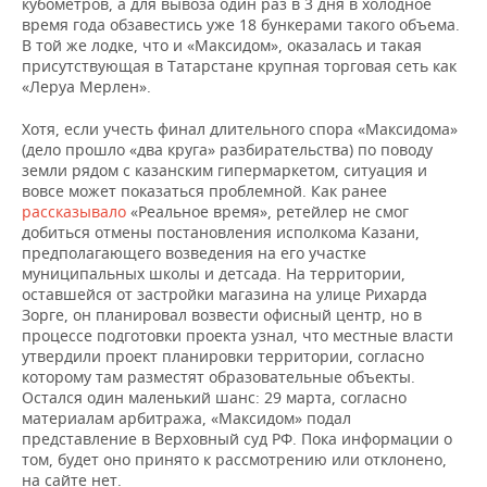
кубометров, а для вывоза один раз в 3 дня в холодное
время года обзавестись уже 18 бункерами такого объема.
В той же лодке, что и «Максидом», оказалась и такая
присутствующая в Татарстане крупная торговая сеть как
«Леруа Мерлен».
Хотя, если учесть финал длительного спора «Максидома»
(дело прошло «два круга» разбирательства) по поводу
земли рядом с казанским гипермаркетом, ситуация и
вовсе может показаться проблемной. Как ранее
рассказывало
«Реальное время», ретейлер не смог
добиться отмены постановления исполкома Казани,
предполагающего возведения на его участке
муниципальных школы и детсада. На территории,
оставшейся от застройки магазина на улице Рихарда
Зорге, он планировал возвести офисный центр, но в
процессе подготовки проекта узнал, что местные власти
утвердили проект планировки территории, согласно
которому там разместят образовательные объекты.
Остался один маленький шанс: 29 марта, согласно
материалам арбитража, «Максидом» подал
представление в Верховный суд РФ. Пока информации о
том, будет оно принято к рассмотрению или отклонено,
на сайте нет.