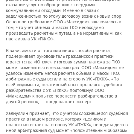
оказание услуг по обращению с твердыми
коммунальными отходами. Именно в связи с
задолженностью по этому договору возник новый спор.
Основное требование ООО «Максидом» заключалось в
том, что учет объема и массы ТКО необходимо
производить расчетным путем, а не нормативным, как
настаивала УК «ПЖКХ».
В зависимости от того или иного способа расчета,
подчеркивает руководитель гражданской практики
юрагентства «Юнэкс», итоговая сумма платежа за ТКО
может измениться в несколько раз. ООО «Максидом» не
удалось изменить метод расчета объема и массы ТКО:
арбитражные суды встали на сторону УК «ПЖКХ». «По
всей видимости, негативный опыт прошлого судебного
разбирательства с УК «ПЖКХ» подтолкнул ООО
«Максидом» к попытке перенести разбирательство в
другой регион», — предполагает эксперт.
Халиуллин признает, что с учетом сложившейся судебной
практики в нашем регионе, которая «целиком и
полностью встает на сторону УК «ПЖКХ», передача дела в
иной арбитражный суд может «положительным образом»