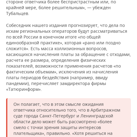
стороне ответчика более беспристрастным или, по
крайней мере, более решительным», — убежден
Тубальцев.
Собеседник нашего издания прогнозирует, что дела по
искам региональных операторов будут рассматриваться
по всей России в конечном итоге «по общей
единообразной практике», которая «рано или поздно
сложится». Есть масса коллизионных вопросов,
касающихся начисления платы за обращение с отходами,
расчета ее размера, определения физических
показателей, возможности применения расчетов «по
фактическим объемам», исключения из начисления
платы периодов бездействия (например, ввиду
пандемии), перечисляет замдиректора фирмы
«Татюринформ».
Он полагает, что в этом смысле ожидания
ответчика относительно того, что в Арбитражном
суде города Санкт-Петербург и Ленинградской
области дело может быть рассмотрено «более
смело с точки зрения защиты интересов
плательщика», правильно. «Хотя решиться на