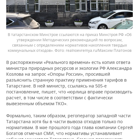
В татарстанском Минстрое ссылаются на приказ Минстроя РФ «Об
утверждении Методических рекомендаций по вопросам,
связанным с определением нормативов накопления твердых
коммунальных отходов».
realnoevremya.ru/Максим Платонов
В распоряжении «Реального времени» есть копия ответа
министра природных ресурсов и экологии РФ Александра
Козлова на запрос «Опоры России», просившей
разъяснить странную практику применения тарифов в
Татарстане. В ней министр, ссылаясь на 505-е
постановление, пишет, что «юрлица вправе производить
расчет, в том числе в соответствии с фактически
вывезенным объемом ТКО».
Формально, таким образом, регоператор западной части
Татарстана хотя бы в части вывоза отходов только по
нормативам. В мае прошлого года глава компании Сергей
Богатов отмечал СМИ, что нормативы устанавливает