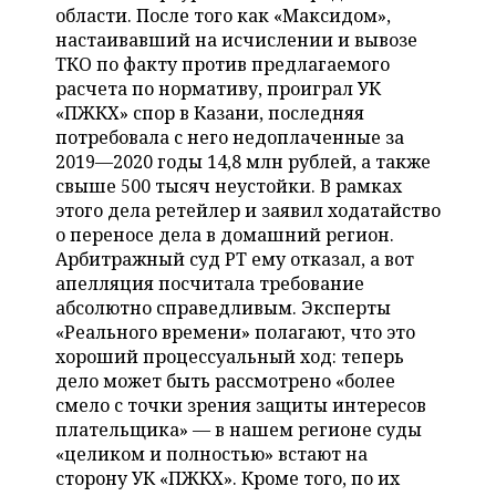
ВОДНЫЕ ВИДЫ СПОРТА
ОБРАЗОВАНИЕ
области. После того как «Максидом»,
настаивавший на исчислении и вывозе
ХОККЕЙ С МЯЧОМ
ПРОИСШЕСТВИЯ
ТКО по факту против предлагаемого
расчета по нормативу, проиграл УК
«ПЖКХ» спор в Казани, последняя
потребовала с него недоплаченные за
2019—2020 годы 14,8 млн рублей, а также
свыше 500 тысяч неустойки. В рамках
этого дела ретейлер и заявил ходатайство
о переносе дела в домашний регион.
Арбитражный суд РТ ему отказал, а вот
апелляция посчитала требование
абсолютно справедливым. Эксперты
«Реального времени» полагают, что это
хороший процессуальный ход: теперь
дело может быть рассмотрено «более
смело с точки зрения защиты интересов
плательщика» — в нашем регионе суды
«целиком и полностью» встают на
сторону УК «ПЖКХ». Кроме того, по их