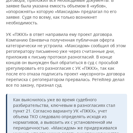
договора, приложил все необходимые документы. В
заявке была указана емкость объемом 8 «кубов»,
«опорожнять» которую «Максидом» предлагал по его
заявке. Судя по всему, как только возникнет
необходимость.
УК «ПЖКХ» в ответ направила ему проект договора.
Компанию Евневича полученная публичная оферта
категорически не устроила. «Максидом» сообщил об этом
регоператору письменно уже через считанные дни,
приложив к письму протокол разногласий. В конце
концов он вынужден был обратиться в суд с просьбой
урегулировать его разногласия с УК «ПЖКХ», так как
после его отказа подписать проект «мусорного» договора
переписка с регоператором прервалась. Ретейлер делал
все по закону, признал суд.
Как выяснилось уже во время судебного
разбирательства, ключевым в разногласиях стал
пункт 21. Согласно варианту УК «ПЖКХ», учет
объема ТКО следовало определять исходя из
нормативов, а вывозить их с установленной им
периодичностью. «Максидом» же придерживался