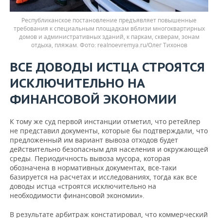
Республиканское постановление предъявляет повышенные
требования к специальным площадкам вблизи многоквартирных
домов и административных зданий, к паркам, скверам, зонам
отдыха, пляжам.
realnoevremya.ru/Олег Тихонов
ВСЕ ДОВОДЫ ИСТЦА СТРОЯТСЯ
ИСКЛЮЧИТЕЛЬНО НА
ФИНАНСОВОЙ ЭКОНОМИИ
К тому же суд первой инстанции отметил, что ретейлер
не представил документы, которые бы подтверждали, что
предложенный им вариант вывоза отходов будет
действительно безопасным для населения и окружающей
среды. Периодичность вывоза мусора, которая
обозначена в нормативных документах, все-таки
базируется на расчетах и исследованиях, тогда как все
доводы истца «строятся исключительно на
необходимости финансовой экономии».
В результате арбитраж констатировал, что коммерческий