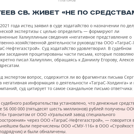
Платонов
ГЕЕВ СВ. ЖИВЕТ «НЕ ПО СРЕДСТВА
2021 года истец заявил в суде ходатайство о назначении по де
ческой экспертизы с целью определить — формируют ли
аненные Халиуллиным сведения «негативное представление о
твенно-хозяйственной деятельности руководства ООО «ТаграС-
С-Нефтегазстрой». Суд ходатайство удовлетворил. В судебном
ии заседания процитированы части письма, которые позволяют
нкретно писал Халиуллин, обращаясь к Даниилу Егорову, Алекс
дресатам.
д экспертом вопрос, содержится ли во фрагментах письма Серг
а негативная информация о деятельности «ТаграС-Холдинга» и
омпаний, суд цитирует то самое скандальное письмо ответчика:
е судебного разбирательства установлено, что денежные средст
е 56 000 000 (пятьдесят шесть миллионов) рублей получены О
16» транзитом от ООО «Уральский завод специального
ростроения» через ООО «ТаграС-Нефтегазстрой», — говорится 
льнейшем были перечислены ООО «СМУ-116» в ООО «Стройкост
бподрядчик) и были обналичены.