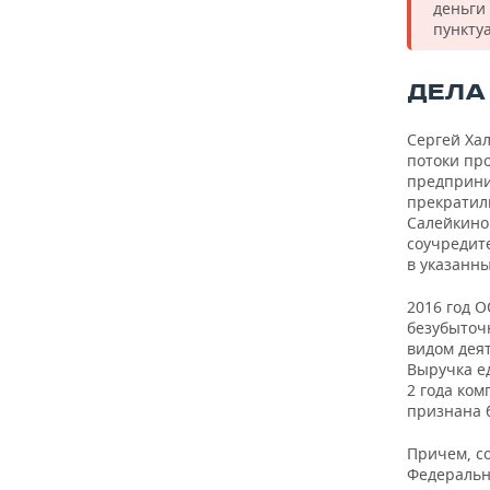
деньги
пункту
ДЕЛА
Сергей Ха
потоки пр
предприни
прекратил
Салейкино 
соучредите
в указанны
2016 год 
безубыточ
видом дея
Выручка е
2 года ко
признана 
Причем, с
Федеральн