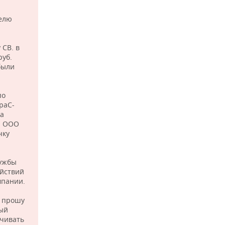
телю
 СВ. в
руб.
были
по
раС-
па
я ООО
чку
лужбы
ействий
мпании.
а прошу
ный
ичивать