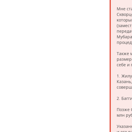
Мне ст
Скворц
которы
(замес
переда
Мубара
процед
Также 
размер
себе и
1. Жилу
Казань
соверш
2. Багг
Позже С
млн руб
Указан
и его 