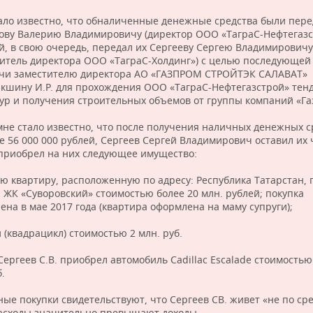
ало известно, что обналиченные денежные средства были пер
ову Валерию Владимировичу (директор ООО «ТаграС-Нефтегазс
й, в свою очередь, передал их Сергееву Сергею Владимировичу
титель директора ООО «ТаграС-Холдинг») с целью последующей
чи заместителю директора АО «ГАЗПРОМ СТРОЙТЭК САЛАВАТ»
кшину И.Р. для прохождения ООО «ТаграС-Нефтегазстрой» тен
ур и получения строительных объемов от группы компаний «Га
мне стало известно, что после получения наличных денежных с
е 56 000 000 рублей, Сергеев Сергей Владимирович оставил их 
 приобрел на них следующее имущество:
ю квартиру, расположенную по адресу: Республика Татарстан, г
, ЖК «Суворовский» стоимостью более 20 млн. рублей; покупка
ена в мае 2017 года (квартира оформлена на маму супруги);
и (квадрацикл) стоимостью 2 млн. руб.
ергеев С.В. приобрел автомобиль Cadillac Escalade стоимостью
.
ные покупки свидетельствуют, что Сергеев СВ. живет «не по ср
расходы значительно превышают доходы.