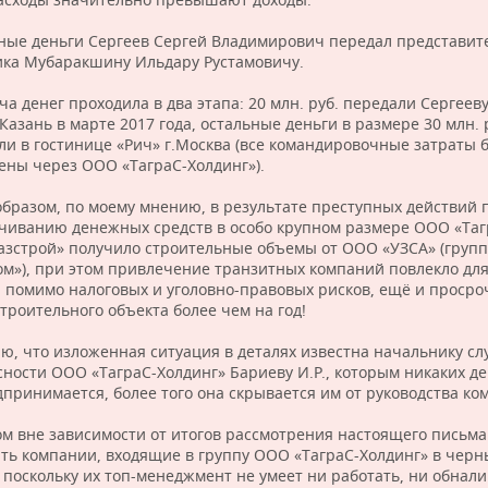
ные деньги Сергеев Сергей Владимирович передал представи
ика Мубаракшину Ильдару Рустамовичу.
а денег проходила в два этапа: 20 млн. руб. передали Сергееву
Казань в марте 2017 года, остальные деньги в размере 30 млн. 
ли в гостинице «Рич» г.Москва (все командировочные затраты 
ены через ООО «ТаграС-Холдинг»).
образом, по моему мнению, в результате преступных действий 
чиванию денежных средств в особо крупном размере ООО «Таг
азстрой» получило строительные объемы от ООО «УЗСА» (груп
ом»), при этом привлечение транзитных компаний повлекло дл
, помимо налоговых и уголовно-правовых рисков, ещё и просро
троительного объекта более чем на год!
ю, что изложенная ситуация в деталях известна начальнику с
сности ООО «ТаграС-Холдинг» Бариеву И.Р., которым никаких д
дпринимается, более того она скрывается им от руководства ко
ом вне зависимости от итогов рассмотрения настоящего письм
ть компании, входящие в группу ООО «ТаграС-Холдинг» в чер
, поскольку их топ-менеджмент не умеет ни работать, ни обнал