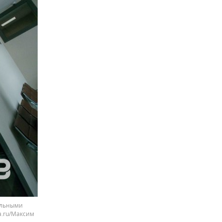
ельными
a.ru/Максим