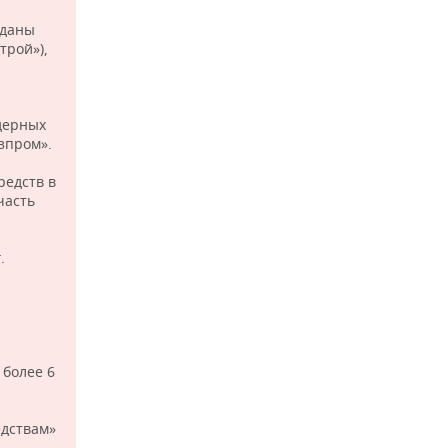
еданы
трой»),
дерных
зпром».
редств в
часть
.
 более 6
едствам»