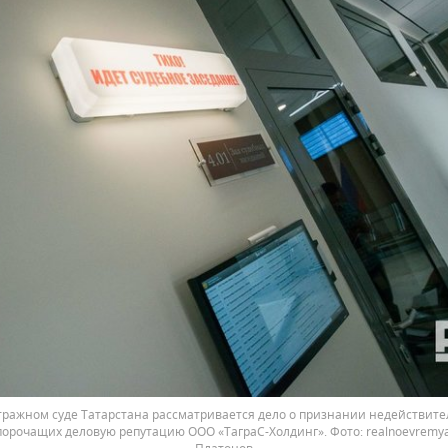
тражном суде Татарстана рассматривается дело о признании недействит
порочащих деловую репутацию ООО «ТаграС-Холдинг».
realnoevremy