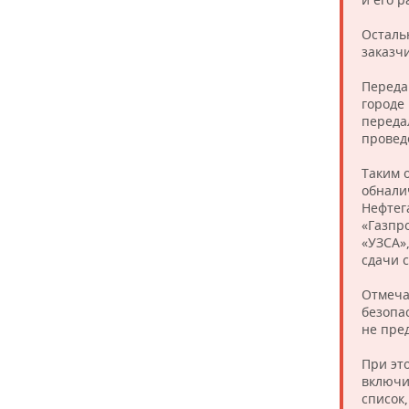
Осталь
заказч
Передач
городе 
переда
провед
Таким 
обнали
Нефтег
«Газпр
«УЗСА»
сдачи с
Отмеча
безопа
не пре
При эт
включи
список