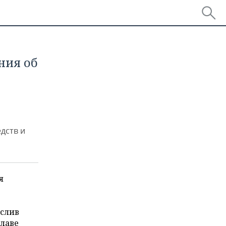
ния об
дств и
я
ислив
главе