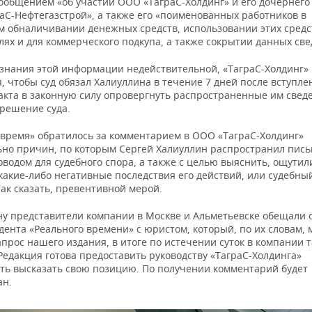
сообщением «об участии ООО «ТаграС-Холдинг» и его дочернего
аС-Нефтегазстрой», а также его «поименованных работников в
м обналичивании денежных средств, использовании этих средс
ях и для коммерческого подкупа, а также сокрытии данных све
знания этой информации недействительной, «ТаграС-Холдинг»
, чтобы суд обязал Халиуллина в течение 7 дней после вступле
 акта в законную силу опровергнуть распространенные им свед
решение суда.
 время» обратилось за комментарием в ООО «ТаграС-Холдинг»
ьно причин, по которым Сергей Халиуллин распространил пись
водом для судебного спора, а также с целью выяснить, ощутил
какие-либо негативные последствия его действий, или судебны
так сказать, превентивной мерой.
ну представители компании в Москве и Альметьевске обещали 
ента «Реального времени» с юристом, который, по их словам, 
апрос нашего издания, в итоге по истечении суток в компании т
Редакция готова предоставить руководству «ТаграС-Холдинга»
ть высказать свою позицию. По получении комментарий будет
ан.