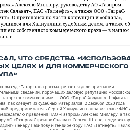
рома» Алексею Миллеру, руководству АО «Газпром
тэк Салават», ПАО «Татнефть», а также ООО «ТаграС-
нг». О претензиях по части коррупции и «обнала»,
увшихся для Халиуллина судебным делом, а также об
ии его собственного коммерческого краха — в нашем
риале.
САЛ, ЧТО СРЕДСТВА «ИСПОЛЬЗОВ
ЫХ ЦЕЛЯХ И ДЛЯ КОММЕРЧЕСКОГО
УПА»
жном суде Татарстана рассматривается дело признании
тельными сведений, порочащих деловую репутацию московско
с татарстанскими корнями — ООО «ТаграС-Холдинг» Шафагата
ва. Как следует из судебных материалов, 2 декабря 2020 года
ский предприниматель Сергей Халиуллин направил главе ФНС
председателю правления ПАО «Газпром» Алексею Миллеру, а та
ору АО «Газпром Стройтэк Салават» Сергею Штепе, гендиректо
олдинг» Ленару Назипову и гендиректору ПАО «Татнефть» Наил