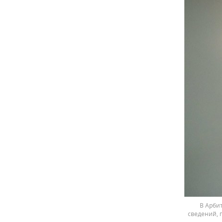
В Арби
сведений, 