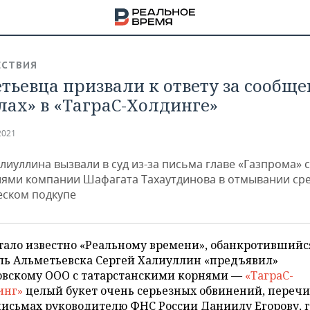
СТВИЯ
тьевца призвали к ответу за сообще
лах» в «ТаграС-Холдинге»
2021
лиуллина вызвали в суд из-за письма главе «Газпрома» с
ями компании Шафагата Тахаутдинова в отмывании сре
ском подкупе
тало известно «Реальному времени», обанкротившийс
ль Альметьевска Сергей Халиуллин «предъявил»
НА
овскому ООО с татарстанскими корнями —
«ТаграС-
инг»
целый букет очень серьезных обвинений, переч
письмах руководителю ФНС России Даниилу Егорову, 