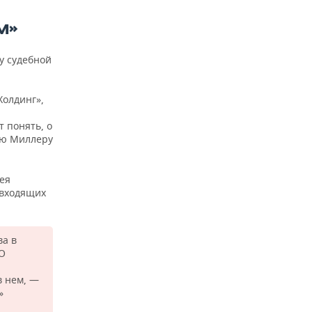
М»
лу судебной
Холдинг»,
 понять, о
ею Миллеру
ея
 входящих
ва в
ОО
в нем, —
»