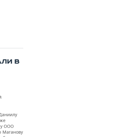
АЛИ В
й
 Даниилу
кже
ру ООО
ю Маганову