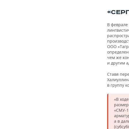
«СЕР
В феврале 
лингвисти
распростр
производс
ООО «Тагра
определен
чем же ко
и другим а
Ставя пере
Халиуллин
в группу к
«В ход
размер
«СМУ-1
армату
а в да
(субсу