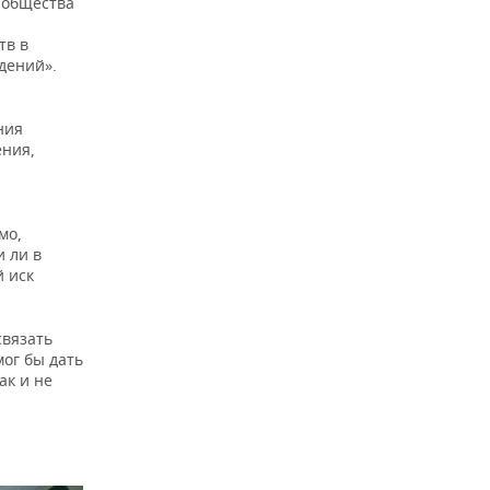
 общества
тв в
дений».
ния
ения,
мо,
и ли в
й иск
связать
мог бы дать
ак и не