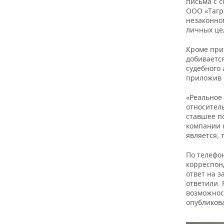
ВОДНЫЕ ВИДЫ СПОРТА
ОБРАЗОВАНИЕ
письма с 
ООО «Тагр
незаконно
ХОККЕЙ С МЯЧОМ
ПРОИСШЕСТВИЯ
личных цел
Кроме при
добивается
судебного
приложив 
«Реальное
относител
ставшее по
компании 
является, 
По телефо
корреспонд
ответ на з
ответили. 
возможнос
опубликов