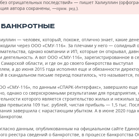
 без отрицательных последствий» — пишет Халиуллин (орфогра
ация автора сохранены, —
).
прим. ред.
 БАНКРОТНЫЕ
лиуллин — человек, который, похоже, отлично знает, какие де
оходили через ООО «СМУ-116». За плечами у него — солидный 
мательства, однако компании и ИП, которые он открывал, давн
и деятельность. А вот ООО «СМУ-116», зарегистрированное в с
Самарской области, и где он до своего банкротства выступал
лем, а до июня 2015 года исполнял еще и обязанности директор
й в скандальном письме период покатилось, что называется, по
ООО «СМУ-116», по данным «СПАРК-Интерфакс», завершило еще
но, однако со сверхскромными результатами для предприятия,
тельности которого является строительство жилых и нежилых з
два превысила 109 тыс. рублей, чистая прибыль — 1,5 тыс. По
мпания завершила с нарастающим убытком. А в июне 2020 года
банкротом.
огласно данным, опубликованным на официальном сайте Едино
ого реестра сведений о банкротстве, в процессе банкротства 