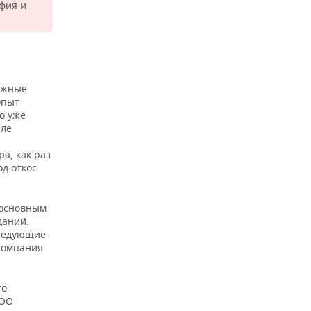
фия и
нежные
опыт
о уже
еле
а, как раз
д откос.
 основным
даний.
следующие
 компания
го
ООО