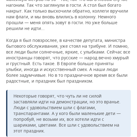
нагоним. Так что заглянули в гости. А стол был богато
накрыт. Как только выскочили обратно, коллеги вручили
нам флаги, и мы вновь влились в колонну. Немного
прошли — меня опять зовут в гости. Но уже больше
решили не идти...
Когда я был повзрослее, в качестве депутата, министра
бытового обслуживания, уже стоял на трибуне. И помню,
все люди были солнечные, яркие, с улыбками. Сейчас все
иностранцы говорят, что русские — народ вечно хмурый
и грустный. Есть такое. В Европе больше приняты
улыбки, иногда и искусственный смех. А наши люди
более задумчивые. Но в то праздничное время все были
радостные, и праздник был праздником.
Некоторые говорят, что чуть ли не силой
заставляли идти на демонстрации, но это вранье.
Люди с удовольствием шли с флагами,
транспарантами. А у кого были маленькие дети —
попробуй, не возьми их, все хотели идти с
шариками, цветами. Все шли с удовольствием на
этот праздник.