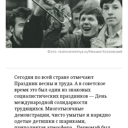
НЕФТЕХИМИЯ
РОЗНИЧНАЯ ТОРГОВЛЯ
НОВОСТИ ТЕХНОЛОГИЙ
МЕРОПРИЯТИЯ
НЕФТЬ
ТРАНСПОРТ
IT
НОВОСТИ МЕРОПРИЯТИЙ
СПОРТ
ОПК
УСЛУГИ
МЕДИА
ВЫЕЗДНАЯ РЕДАКЦИЯ
НОВОСТИ СПОРТА
ОБЩЕСТВО
ЭНЕРГЕТИКА
ТЕЛЕКОММУНИКАЦИИ
БИЗНЕС-БРАНЧИ
ФУТБОЛ
НОВОСТИ ОБЩЕСТВА
ФОТОГАЛЕРЕЯ
Фото: realnoevremya.ru/Михаил Козловский
ONLINE-КОНФЕРЕНЦИИ
ХОККЕЙ
ВЛАСТЬ
СЮЖЕТЫ
ОТКРЫТАЯ ЛЕКЦИЯ
БАСКЕТБОЛ
ИНФРАСТРУКТУРА
СПРАВОЧНИК
Сегодня по всей стране отмечают
Праздник весны и труда. А в советское
ВОЛЕЙБОЛ
ИСТОРИЯ
СПИСОК ПЕРСОН
время это был один из знаковых
ПОЛНАЯ ВЕРСИЯ
социалистических праздников — День
международной солидарности
КИБЕРСПОРТ
КУЛЬТУРА
СПИСОК КОМПАНИЙ
трудящихся. Многотысячные
демонстрации, чисто умытые и нарядно
ФИГУРНОЕ КАТАНИЕ
МЕДИЦИНА
одетые детишки с шариками,
приподнятая атмосфера... Первомай был