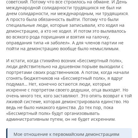
советский. Потому что все строилось на обмане. И День
международной солидарности трудящихся не был ни
днем солидарности, ни международным, ни трудящихся.
А просто была обязанность выйти. Потому что были
специальные люди, которые записывали, кто ходил на
демонстрацию, а кто не ходил. И потом это выливалось
во всякого рода порицания и взятия на галочку,
оправдания типа «я заболел». А для членов партии не
пойти на демонстрацию вообще было немыслимым.
И кстати, когда стихийно возник «Бессмертный полк»,
люди действительно на душевном порыве выходили с
портретами своих родственников. А потом, когда начали
сгонять бюджетников на «Бессмертный полк», я вдруг
подумал… Нет, конечно остаются люди, которые
искренне с портретом своего дедушки, отца выходят. Но
очень много тех, кого заставляют. Это опять возврат к той
лживой системе, которая демонстрировала единство. Но
ведь не было никакого единства. До тех пор, пока
«Бессмертный полк» будут организовывать
административным путем, он не будет искренним.
Мое отношение к первомайским демонстрациям