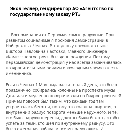
Яков Геллер, гендиректор АО «Агентство по
государственному заказу РТ»
— Воспоминания от Первомая самые радужные. При
развитом социализме я проходил демонстрации в
Набережных Челнах. В тот день у покойного ныне
Виктора Павловича Ластовки, главного инженера
«Камгэсэнергостроя», был день рождения. Поэтому
первомайская демонстрация у нас всегда заканчивалась
поздравительными речами и «холодным чаем» в честь
именинника.
Если в Челнах 1 Мая выдавался теплый день, это было
празднично, собирались колонны на проспекте Мусы
Джалиля и медленно поворачивали на Гидростроителей.
Причем поворот был таким, что каждый год там
устраивалась беготня, потому что колонна широкая, а
внутренний радиус поворота меньше наружного. И те,
кто был снаружи шеренги, должны были бежать, чтобы
успеть за теми, кто шел по внутреннему радиусу. Это
была ежегодная забава, и все мы радовались. И