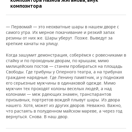
композитора Назиба Жиганова, внук
композитора
— Первомай — это неохватные шары в нашем дворе с
самого утра. Их мерное покачивание и резкий запах
резины от них же. Шары уберут. Позже. Выведут за
крепкие канаты на улицу.
Когда зашумит демонстрация, соберёмся с ровесниками в
стайку и по проходным дворам, по крышам, мимо
милицейских постов — станем пробираться на площадь
Свободы. Где трибуны у Оперного театра, а на трибунах
граждане нарядные. Где Ленину памятник, и у подножия
его серьезные мужчины в одинаковой одежде. Мимо
мужчин тех проходят колоны веселых людей, а над
колонами — меж рдеющих знамен, транспарантов
призывных, портретов вождей плывут шары. Из двора
нашего. Хотя, может из других дворов. Неважно. Важно,
что растаять в полуденном майском мареве, а через год
вернуться. Снова. В наш двор.