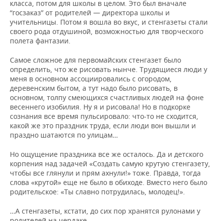
класса, потом для школы в целом. Это был вначале
“госзаказ” от родителей — директора школы и
учительницы. Потом я вошла во вкус, и стенгазеты стали
своего рода отдушиной, возможностью для творческого
полета фантазии.
Самое сложное для первомайских стенгазет было
определить, что же рисовать нынче. Трудящиеся люди у
меня в основном ассоциировались с огородом,
деревенским бытом, а тут надо было рисовать, в
основном, толпу смеющихся счастливых людей на фоне
весеннего изобилия. Ну я и рисовала! Но в подкорке
сознания все время пульсировало: что-то не сходится,
какой же это праздник труда, если люди вон вышли и
праздно шатаются по улицам…
Но ощущение праздника все же осталось. Да и детского
корпения над задачей «Создать самую крутую стенгазету,
чтобы все глянули и прям ахнули!» тоже. Правда, тогда
слова «крутой» еще не было в обиходе. Вместо него было
родительское: «Ты славно потрудилась, молодец!».
…А стенгазеты, кстати, до сих пор хранятся рулонами у
родителей на чердаке.