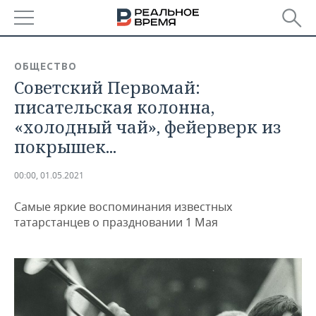
РЕГИОНЫ
ОБЩЕСТВО
Советский Первомай:
БАШКОРТОСТАН
НОВОСТИ
писательская колонна,
ТАТАРСТАН
АНАЛИТИКА
«холодный чай», фейерверк из
покрышек...
УДМУРТИЯ
НОВОСТИ АНАЛИТИКИ
ЭКОНОМИКА
00:00, 01.05.2021
ДЕКЛАРАЦИИ О ДОХОДАХ
НОВОСТИ ЭКОНОМИКИ
ПРОМЫШЛЕННОСТЬ
Самые яркие воспоминания известных
КОРОЛИ ГОСЗАКАЗА ПФО
ФИНАНСЫ
НОВОСТИ
НЕДВИЖИМОСТЬ
татарстанцев о праздновании 1 Мая
ПРОМЫШЛЕННОСТИ
ВУЗЫ ТАТАРСТАНА
БАНКИ
НОВОСТИ НЕДВИЖИМОСТИ
АВТО
АГРОПРОМ
КОМУ ПРИНАДЛЕЖАТ
БЮДЖЕТ
НОВОСТИ АВТО
БИЗНЕС
ТОРГОВЫЕ ЦЕНТРЫ
МАШИНОСТРОЕНИЕ
ТАТАРСТАНА
ИНВЕСТИЦИИ
НОВОСТИ БИЗНЕСА
ТЕХНОЛОГИИ