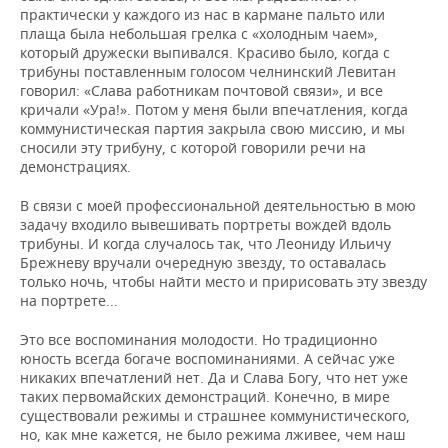
практически у каждого из нас в кармане пальто или
плаща была небольшая грелка с «холодным чаем»,
который дружески выпивался. Красиво было, когда с
трибуны поставленным голосом челнинский Левитан
говорил: «Слава работникам почтовой связи», и все
кричали «Ура!». Потом у меня были впечатления, когда
коммунистическая партия закрыла свою миссию, и мы
сносили эту трибуну, с которой говорили речи на
демонстрациях.
В связи с моей профессиональной деятельностью в мою
задачу входило вывешивать портреты вождей вдоль
трибуны. И когда случалось так, что Леониду Ильичу
Брежневу вручали очередную звезду, то оставалась
только ночь, чтобы найти место и пририсовать эту звезду
на портрете...
Это все воспоминания молодости. Но традиционно
юность всегда богаче воспоминаниями. А сейчас уже
никаких впечатлений нет. Да и Слава Богу, что нет уже
таких первомайских демонстраций. Конечно, в мире
существовали режимы и страшнее коммунистического,
но, как мне кажется, не было режима лживее, чем наш