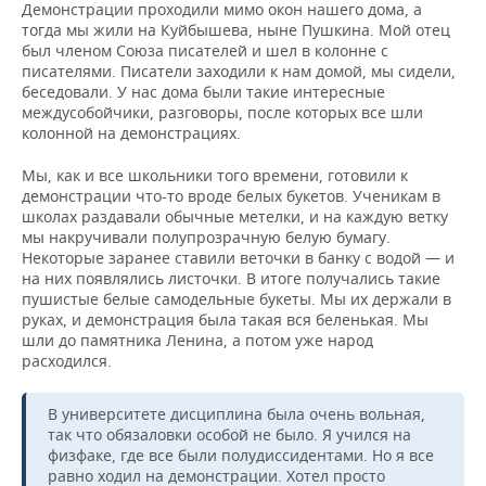
Демонстрации проходили мимо окон нашего дома, а
тогда мы жили на Куйбышева, ныне Пушкина. Мой отец
был членом Союза писателей и шел в колонне с
писателями. Писатели заходили к нам домой, мы сидели,
беседовали. У нас дома были такие интересные
междусобойчики, разговоры, после которых все шли
колонной на демонстрациях.
Мы, как и все школьники того времени, готовили к
демонстрации что-то вроде белых букетов. Ученикам в
школах раздавали обычные метелки, и на каждую ветку
мы накручивали полупрозрачную белую бумагу.
Некоторые заранее ставили веточки в банку с водой — и
на них появлялись листочки. В итоге получались такие
пушистые белые самодельные букеты. Мы их держали в
руках, и демонстрация была такая вся беленькая. Мы
шли до памятника Ленина, а потом уже народ
расходился.
В университете дисциплина была очень вольная,
так что обязаловки особой не было. Я учился на
физфаке, где все были полудиссидентами. Но я все
равно ходил на демонстрации. Хотел просто