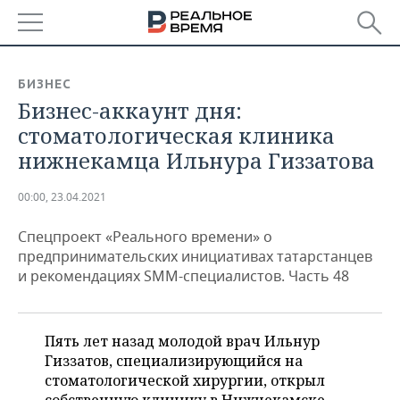
РЕГИОНЫ
БИЗНЕС
Бизнес-аккаунт дня:
БАШКОРТОСТАН
НОВОСТИ
стоматологическая клиника
ТАТАРСТАН
АНАЛИТИКА
нижнекамца Ильнура Гиззатова
УДМУРТИЯ
НОВОСТИ АНАЛИТИКИ
ЭКОНОМИКА
00:00, 23.04.2021
ДЕКЛАРАЦИИ О ДОХОДАХ
НОВОСТИ ЭКОНОМИКИ
ПРОМЫШЛЕННОСТЬ
Спецпроект «Реального времени» о
предпринимательских инициативах татарстанцев
КОРОЛИ ГОСЗАКАЗА ПФО
ФИНАНСЫ
НОВОСТИ
НЕДВИЖИМОСТЬ
и рекомендациях SMM-специалистов. Часть 48
ПРОМЫШЛЕННОСТИ
ВУЗЫ ТАТАРСТАНА
БАНКИ
НОВОСТИ НЕДВИЖИМОСТИ
АВТО
АГРОПРОМ
Пять лет назад молодой врач Ильнур
КОМУ ПРИНАДЛЕЖАТ
БЮДЖЕТ
НОВОСТИ АВТО
БИЗНЕС
Гиззатов, специализирующийся на
ТОРГОВЫЕ ЦЕНТРЫ
МАШИНОСТРОЕНИЕ
ТАТАРСТАНА
стоматологической хирургии, открыл
ИНВЕСТИЦИИ
НОВОСТИ БИЗНЕСА
ТЕХНОЛОГИИ