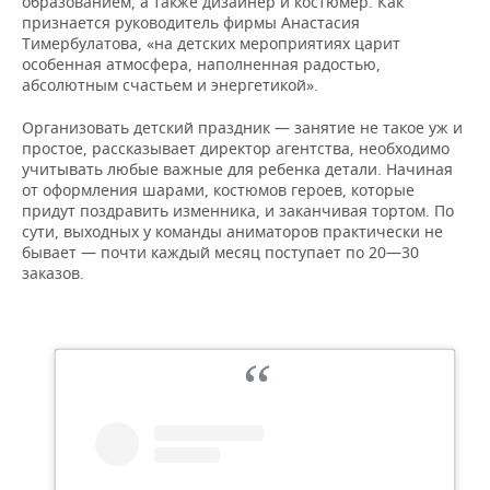
образованием, а также дизайнер и костюмер. Как
ВОДНЫЕ ВИДЫ СПОРТА
ОБРАЗОВАНИЕ
признается руководитель фирмы Анастасия
Тимербулатова, «на детских мероприятиях царит
ХОККЕЙ С МЯЧОМ
ПРОИСШЕСТВИЯ
особенная атмосфера, наполненная радостью,
абсолютным счастьем и энергетикой».
Организовать детский праздник — занятие не такое уж и
простое, рассказывает директор агентства, необходимо
учитывать любые важные для ребенка детали. Начиная
от оформления шарами, костюмов героев, которые
придут поздравить изменника, и заканчивая тортом. По
сути, выходных у команды аниматоров практически не
бывает — почти каждый месяц поступает по 20—30
заказов.