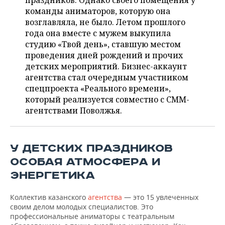
праздников. Однако своего помещения у
НЕФТЕХИМИЯ
команды аниматоров, которую она
РОЗНИЧНАЯ ТОРГОВЛЯ
НОВОСТИ ТЕХНОЛОГИЙ
МЕРОПРИЯТИЯ
возглавляла, не было. Летом прошлого
НЕФТЬ
года она вместе с мужем выкупила
ТРАНСПОРТ
IT
НОВОСТИ МЕРОПРИЯТИЙ
СПОРТ
студию «Твой день», ставшую местом
ОПК
проведения дней рождений и прочих
УСЛУГИ
МЕДИА
ВЫЕЗДНАЯ РЕДАКЦИЯ
НОВОСТИ СПОРТА
ОБЩЕСТВО
детских мероприятий. Бизнес-аккаунт
ЭНЕРГЕТИКА
агентства стал очередным участником
ТЕЛЕКОММУНИКАЦИИ
БИЗНЕС-БРАНЧИ
ФУТБОЛ
НОВОСТИ ОБЩЕСТВА
спецпроекта «Реального времени»,
ФОТОГАЛЕРЕЯ
который реализуется совместно с СММ-
агентствами Поволжья.
ONLINE-КОНФЕРЕНЦИИ
ХОККЕЙ
ВЛАСТЬ
СЮЖЕТЫ
ОТКРЫТАЯ ЛЕКЦИЯ
БАСКЕТБОЛ
ИНФРАСТРУКТУРА
СПРАВОЧНИК
У ДЕТСКИХ ПРАЗДНИКОВ
ВОЛЕЙБОЛ
ИСТОРИЯ
СПИСОК ПЕРСОН
ПОЛНАЯ ВЕРСИЯ
ОСОБАЯ АТМОСФЕРА И
ЭНЕРГЕТИКА
КИБЕРСПОРТ
КУЛЬТУРА
СПИСОК КОМПАНИЙ
Коллектив казанского
агентства
— это 15 увлеченных
ФИГУРНОЕ КАТАНИЕ
МЕДИЦИНА
своим делом молодых специалистов. Это
профессиональные аниматоры с театральным