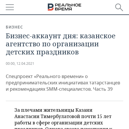
РЕГИОНЫ
БИЗНЕС
Бизнес-аккаунт дня: казанское
БАШКОРТОСТАН
НОВОСТИ
агентство по организации
ТАТАРСТАН
АНАЛИТИКА
детских праздников
УДМУРТИЯ
НОВОСТИ АНАЛИТИКИ
ЭКОНОМИКА
00:00, 12.04.2021
ДЕКЛАРАЦИИ О ДОХОДАХ
НОВОСТИ ЭКОНОМИКИ
ПРОМЫШЛЕННОСТЬ
Спецпроект «Реального времени» о
предпринимательских инициативах татарстанцев
КОРОЛИ ГОСЗАКАЗА ПФО
ФИНАНСЫ
НОВОСТИ
НЕДВИЖИМОСТЬ
и рекомендациях SMM-специалистов. Часть 39
ПРОМЫШЛЕННОСТИ
ВУЗЫ ТАТАРСТАНА
БАНКИ
НОВОСТИ НЕДВИЖИМОСТИ
АВТО
АГРОПРОМ
За плечами жительницы Казани
КОМУ ПРИНАДЛЕЖАТ
БЮДЖЕТ
НОВОСТИ АВТО
БИЗНЕС
Анастасии Тимербулатовой почти 15 лет
ТОРГОВЫЕ ЦЕНТРЫ
МАШИНОСТРОЕНИЕ
ТАТАРСТАНА
работы в сфере организации детских
ИНВЕСТИЦИИ
НОВОСТИ БИЗНЕСА
ТЕХНОЛОГИИ