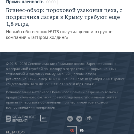
Промышленность
00:00
Бизнес-обзор: пороховой узаконил цеха, с
подрядчика лагеря в Крыму требуют еще
1,8 млрд
Новый собственник НЧТЗ получил долю и в группе
компаний «ТатПром-Холдинг»
© 2015 - 2026 Сетевое издание «Реальное время» Зарегистрировано
Федеральной службой по надзору в сфере связи, информационных
технологий и массовых коммуникаций (Роскомнадзор) –
регистрационный номер ЭЛ № ФС 77 - 79627 от 18 декабря 2020 г. (ранее
свидетельство Эл № ФС 77-59331 от 18 сентября 2014 г.)
Использование материалов Реального Времени разрешено только с
предварительного согласия правообладателей, упоминание сайта и
прямая гиперссылка обязательны при частичном или полном
воспроизведении материалов.
18+
RU
EN
РЕДАКЦИЯ