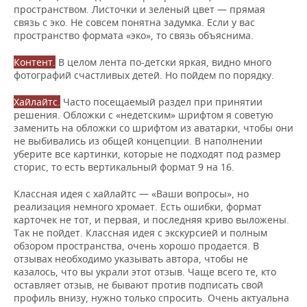
пространством. Листочки и зеленый цвет — прямая
связь с эко. Не совсем понятна задумка. Если у вас
пространство формата «эко», то связь объяснима.
Контент.
В целом лента по-детски яркая, видно много
фотографий счастливых детей. Но пойдем по порядку.
Хайлайтс.
Часто посещаемый раздел при принятии
решения. Обложки с «недетским» шрифтом я советую
заменить на обложки со шрифтом из аватарки, чтобы они
не выбивались из общей концепции. В наполнении
уберите все картинки, которые не подходят под размер
сторис, то есть вертикальный формат 9 на 16.
Классная идея с хайлайтс — «Ваши вопросы», но
реализация немного хромает. Есть ошибки, формат
карточек не тот, и первая, и последняя криво выложены.
Так не пойдет. Классная идея с экскурсией и полным
обзором пространства, очень хорошо продается. В
отзывах необходимо указывать автора, чтобы не
казалось, что вы украли этот отзыв. Чаще всего те, кто
оставляет отзыв, не бывают против подписать свой
профиль внизу, нужно только спросить. Очень актуальна