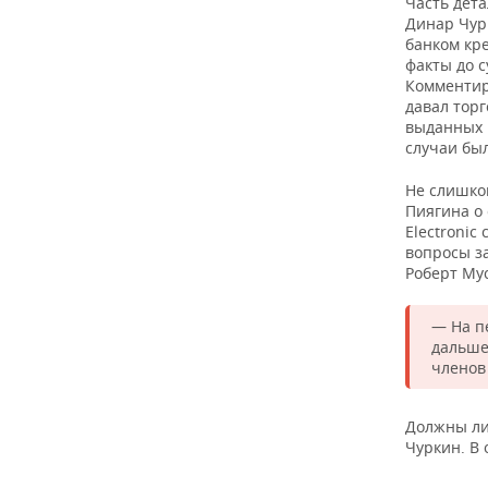
Часть дет
Динар Чур
банком кр
факты до 
Комментир
давал тор
выданных к
случаи был
Не слишко
Пиягина о
Electronic
вопросы з
Роберт Му
— На пе
дальше
членов
Должны ли
Чуркин. В 