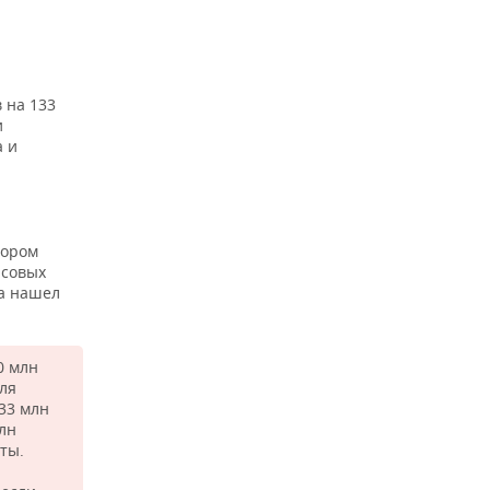
 на 133
и
а и
ю
тором
нсовых
ва нашел
0 млн
для
33 млн
млн
ты.