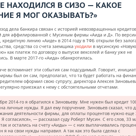
ЖЕ НАХОДИЛСЯ В СИЗО — КАКОЕ
НИЕ Я МОГ ОКАЗЫВАТЬ?»
изод дела банкира связан с историей невозвращенных кредитов
й для аффилированной с Мусиным фирмы «Аида и Д». По верси
 кредитную линию «Аиде» в 2014 году в ТФБ открыли без залог
ьства, средства со счета заемщика
уходили
в мусинскую «Нову
» как платеж по договору о выпуске векселей и банку уже не
сь. В марте 2017-го «Аида» обанкротилась.
аче вспоминает эти события сам подсудимый. Говорит, инициа
ирмы был он сам, предполагал, что та будет работать на фина
чредителем оформил свою супругу, директора Алексея Зиновье
регулярно приезжал к нему с обстоятельными отчетами.
абре 2014-го я обратился к Зиновьеву. Мне нужен был кредит 10
 на личные нужды. Я дал ему поручение. Зиновьев сказал, что 
жания деятельности фирмы, для оплаты процентов нужно еще 
 Я согласился», — рассказал суду Роберт Мусин. С его слов, 33 
 так и остались на счету «Аиды» — с них выплачивались процен
н я на свои нужды направил. А так как это была сделка с