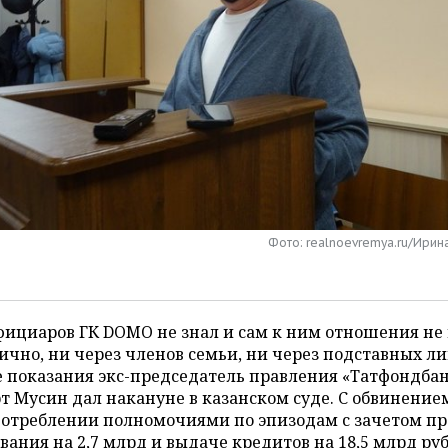
Фото: realnoevremya.ru/Ирин
фициаров ГК DOMO не знал и сам к ним отношения не
ично, ни через членов семьи, ни через подставных ли
 показания экс-председатель правления «Татфондба
т Мусин дал накануне в казанском суде. С обвинение
потреблении полномочиями по эпизодам с зачетом пр
вания на 2,7 млрд и выдаче кредитов на 18,5 млрд ру