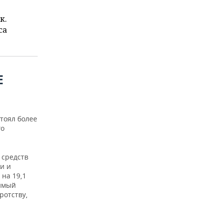
к.
са
Е
тоял более
го
 средств
и и
на 19,1
димый
ротству,