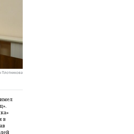
а Плотникова
 имел
ц».
нка»
м в
ав
блей