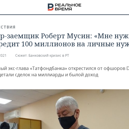
СТВИЯ
р-заемщик Роберт Мусин: «Мне нуж
редит 100 миллионов на личные ну
2021
Сюжет:
Банковский кризис в РТ
ый экс-глава «Татфондбанка» открестился от офшоров
детали сделок на миллиарды и былой доход
НА