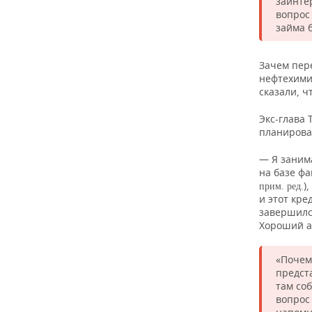
заинте
вопрос
займа 
Зачем пер
нефтехимию
сказали, ч
Экс-глава 
планирова
— Я заним
на базе ф
)
прим. ред.
и этот кре
завершился
Хороший а
«Почем
предста
там со
вопрос