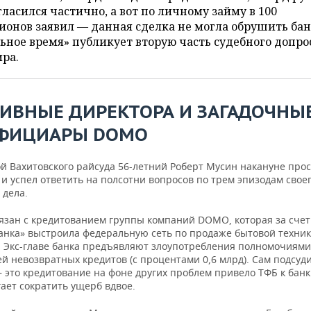
гласился частично, а вот по личному займу в 100
онов заявил — данная сделка не могла обрушить бан
ьное время» публикует вторую часть судебного допро
ра.
ИВНЫЕ ДИРЕКТОРА И ЗАГАДОЧНЫ
ФИЦИАРЫ DOMO
й Вахитовского райсуда 56-летний Роберт Мусин накануне прос
 и успел ответить на полсотни вопросов по трем эпизодам свое
 дела.
язан с кредитованием группы компаний DOMO, которая за счет
анка» выстроила федеральную сеть по продаже бытовой техник
. Экс-главе банка предъявляют злоупотребления полномочиями 
ей невозвратных кредитов (с процентами 0,6 млрд). Сам подсу
 это кредитование на фоне других проблем привело ТФБ к банк
ает сократить ущерб вдвое.