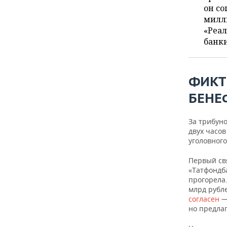
ВОДНЫЕ ВИДЫ СПОРТА
ОБРАЗОВАНИЕ
он со
милли
ХОККЕЙ С МЯЧОМ
ПРОИСШЕСТВИЯ
«Реал
банки
ФИКТ
БЕНЕ
За трибуно
двух часов
уголовного
Первый св
«Татфондб
прогорела
млрд рубл
согласен
—
но предлаг