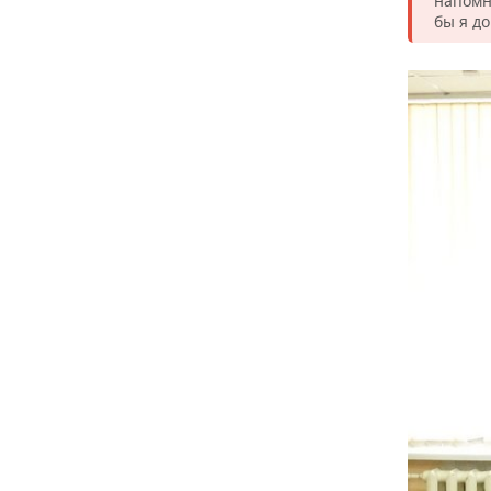
напомн
бы я до