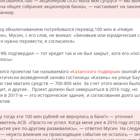
ресованностью — акционером ООО была моя супруга — мы вы
 на общее собрание акционеров банка», — настаивает на закон
банкир.
ед обналичиванием потребовался перевод 100 млн в «Новую
», Мусин, с его слов, не вникал: «Зиновьев или юридическая 
то нужно перевести, я согласился».
ТФБ подтвердил — тот кредит так и не был закрыт, хотя его «п
лось»:
ался проектом так называемого «
Казанского подворья
» (жилой 
актически возведенной заново гостиницы «Казань» на улице Ба
, и там хватало средств — 700-800 млн. За счет этого можно был
дит, и другие... Проект должен был завершиться в 2016 году, но
 в 2017-м — это историческое здание, и согласования долго ш
ктив.
у тогда эти 100 млн рублей не вернулись в банк?» — уточнил
витель АСВ. «Просто не успел. Когда меня уже в 2016 году отст
бытия уже по-другому развивались», — ответил Мусин. На сле
 — неужто влияния на происходящие события не осталось — он