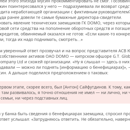
алей этого эпизода Мусин прокомментировать не смог. Гособви
кин поинтересовался у него — подразумевала ли возврат средс
едита неработающей организации с фиктивным руководителем?
суда ранее довели те самые бумажные директора-свидетели.
овать явление технических заемщиков ГК DOMO, через котор
говой сети средства на пополнение оборотных средств и погаш
редитов, обвиняемый оказался не готов: «Если какие-то конкр
и, тогда их надо поднимать, смотреть...»
м уверенный ответ прозвучал и на вопрос представителя АСВ
 собственнике активов ОАО DOMO — кипрском офшоре G.T. Glob
 company Ltd и схожей организации. «Ну я слышал — здесь о них
адавали — можно ли поднять [информацию о бенефициарах]»,
син. А дальше поделился предположением о таковых:
рвом этапе, скорее всего, был [Антон] Сайфутдинов. К тому, ка
 там развивалось, я точно отношения не имел — ни лично, ни 
 семьи, ни через подставных лиц.
 у банка быть сведения о бенефициарах заемщика, спросил пр
ответ услышал: «Затрудняюсь ответить. Не обязательно, наверн