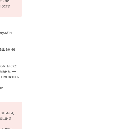
несли
ности
служба
огашение
комплекс
умана, —
о погасить
ли.
ранили,
дующий