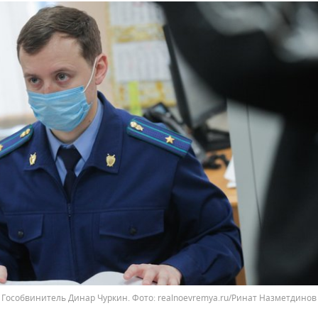
Гособвинитель Динар Чуркин.
realnoevremya.ru/Ринат Назметдинов