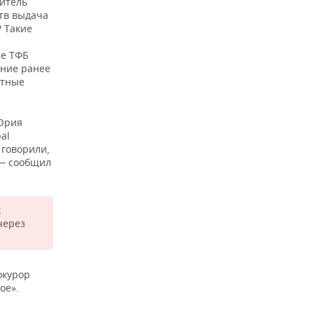
нитель
тв выдача
 Такие
ые ТФБ
ение ранее
етные
 Юрия
al
 говорили,
 — сообщил
к
через
окурор
ое».