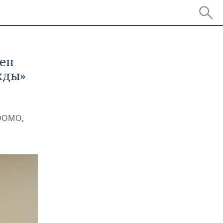
ен
жды»
 DOMO,