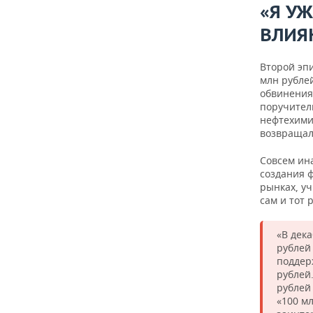
«Я У
ВЛИЯ
Второй эп
млн рубле
обвинения,
поручител
нефтехимию
возвращали
Совсем ин
создания ф
рынках, у
сам и тот 
«В дек
рублей
поддер
рублей.
рублей
«100 мл