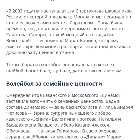
ВОДНЫЕ ВИДЫ СПОРТА
ОБРАЗОВАНИЕ
«В 2003 году на нас «упала» эта Спартакиада школьников
ХОККЕЙ С МЯЧОМ
ПРОИСШЕСТВИЯ
России, от которой отказалась Москва, и мы неожиданно
стали ее хозяевами вместе с Саратовом… Тогда были
времена, когда мы ездили перенимать опыт у того же
Саратова, Самары, а какой мощный в те годы был
Волгоград!», — вспоминал Марат Бариев, которому
вместе с креслом министра спорта Татарстана досталась
довольно запущенная вотчина.
Тот же Саратов спокойно опережал нас в хоккее с
шайбой, баскетболе, футболе, даже в хоккее с мячом.
мейн
Волейбол за се
ые ценности
Очередная игра казанского и московского «Динамо»
заставила вспомнить о семейных ценностях. Ведь в
составе динамовок — дочь баскетболиста УНИКСа Андрея
Фетисова — Ирина; супруга нынешнего либеро
казанского «Зенита» Валентина Кроткова, Наталья и
бывшая жена бывшего либеро Казани Алексея
Обмочаева — Наталья Гончарова. В свою очередь,
сердце волейболистки московского «Динамо» Марии