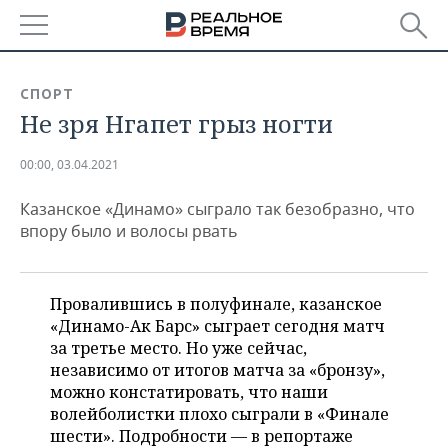
РЕГИОНЫ
СПОРТ
Не зря Нгапет грыз ногти
БАШКОРТОСТАН
НОВОСТИ
ТАТАРСТАН
АНАЛИТИКА
00:00, 03.04.2021
Казанское «Динамо» сыграло так безобразно, что
УДМУРТИЯ
НОВОСТИ АНАЛИТИКИ
ЭКОНОМИКА
впору было и волосы рвать
ДЕКЛАРАЦИИ О ДОХОДАХ
НОВОСТИ ЭКОНОМИКИ
ПРОМЫШЛЕННОСТЬ
КОРОЛИ ГОСЗАКАЗА ПФО
ФИНАНСЫ
НОВОСТИ
НЕДВИЖИМОСТЬ
Провалившись в полуфинале, казанское
ПРОМЫШЛЕННОСТИ
«Динамо-Ак Барс» сыграет сегодня матч
ВУЗЫ ТАТАРСТАНА
БАНКИ
НОВОСТИ НЕДВИЖИМОСТИ
за третье место. Но уже сейчас,
АВТО
АГРОПРОМ
независимо от итогов матча за «бронзу»,
можно констатировать, что наши
КОМУ ПРИНАДЛЕЖАТ
БЮДЖЕТ
НОВОСТИ АВТО
БИЗНЕС
ТОРГОВЫЕ ЦЕНТРЫ
МАШИНОСТРОЕНИЕ
волейболистки плохо сыграли в «Финале
ТАТАРСТАНА
шести». Подробности — в репортаже
ИНВЕСТИЦИИ
НОВОСТИ БИЗНЕСА
ТЕХНОЛОГИИ