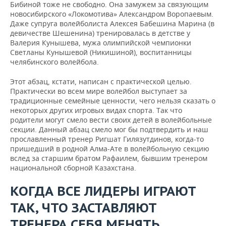
Бибиной тоже не свободно. Она замужем за связующим
новосибирского «Локомотива» Александром Воропаевым.
Даже супруга волейболиста Алексея Бабешина Марина (в
девичестве Шешенина) тренировалась в детстве у
Валерия Кунышева, мужа олимпийской чемпионки
Светланы Кунышевой (Никишиной), воспитанницы
челябинского волейбола.
Этот абзац, кстати, написан с практической целью.
Практически во всем мире волейбол выступает за
традиционные семейные ценности, чего нельзя сказать о
некоторых других игровых видах спорта. Так что
родители могут смело вести своих детей в волейбольные
секции. Данный абзац смело мог бы подтвердить и наш
прославленный тренер Ригшат Гилязутдинов, когда-то
пришедший в родной Алма-Ате в волейбольную секцию
вслед за старшим братом Рафаилем, бывшим тренером
национальной сборной Казахстана.
КОГДА ВСЕ ЛИДЕРЫ ИГРАЮТ
ТАК, ЧТО ЗАСТАВЛЯЮТ
ТРЕНЕРА СЕБЯ МЕНЯТЬ