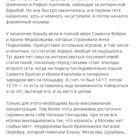
Шевченко и Рифкат Кантюков, наблюдая за интересной
борьбой. Но она быстро закончилась, и в первом сете
казаночки, хоть и немного, но уступили. А потом начался
форменный кошмар.
У казаночек борьбу вели в полной мере Саманта Фабрис
и Арина Федоровцева, которых страховала Анна
Подкопаева. Присутствие остальных игроков, в том числе
и опытных, со статусом лидера, вообще не ощущалось.
Тут даже нет смысла интересоваться послематчевой
статистикой, поскольку перед глазами стоят эпизоды
второго сета, когда на подачу последовательно пошли
Саманта Брисио и Ирина Королева и синхронно
зарядили мяч за площадку. А счет-то был 14:17, потом
15:19 — то есть оставались еще возможности побороться
и за сет, вытянув его, и за матч в целом.
Только для этого необходима была максимальная
концентрация. Тем более что у динамовок достаточно
скромно вела себя Наталья Гончарова, при этом все
игроки выкладывались так, что казалось: у Москвы нет
слабых мест. Неудержима была бразильянка Наталья
Перейра, которой помогали Енина, Фетисова, Щербань…