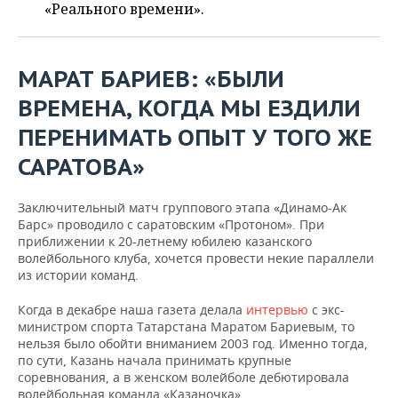
НЕФТЕХИМИЯ
«Реального времени».
РОЗНИЧНАЯ ТОРГОВЛЯ
НОВОСТИ ТЕХНОЛОГИЙ
МЕРОПРИЯТИЯ
НЕФТЬ
МАРАТ БАРИЕВ: «БЫЛИ
ТРАНСПОРТ
IT
НОВОСТИ МЕРОПРИЯТИЙ
СПОРТ
ОПК
ВРЕМЕНА, КОГДА МЫ ЕЗДИЛИ
УСЛУГИ
МЕДИА
ВЫЕЗДНАЯ РЕДАКЦИЯ
НОВОСТИ СПОРТА
ОБЩЕСТВО
ЭНЕРГЕТИКА
ПЕРЕНИМАТЬ ОПЫТ У ТОГО ЖЕ
ТЕЛЕКОММУНИКАЦИИ
БИЗНЕС-БРАНЧИ
ФУТБОЛ
НОВОСТИ ОБЩЕСТВА
ФОТОГАЛЕРЕЯ
САРАТОВА»
ONLINE-КОНФЕРЕНЦИИ
ХОККЕЙ
ВЛАСТЬ
СЮЖЕТЫ
Заключительный матч группового этапа «Динамо-Ак
Барс» проводило с саратовским «Протоном». При
ОТКРЫТАЯ ЛЕКЦИЯ
БАСКЕТБОЛ
ИНФРАСТРУКТУРА
СПРАВОЧНИК
приближении к 20-летнему юбилею казанского
волейбольного клуба, хочется провести некие параллели
из истории команд.
ВОЛЕЙБОЛ
ИСТОРИЯ
СПИСОК ПЕРСОН
ПОЛНАЯ ВЕРСИЯ
Когда в декабре наша газета делала
интервью
с экс-
КИБЕРСПОРТ
КУЛЬТУРА
СПИСОК КОМПАНИЙ
министром спорта Татарстана Маратом Бариевым, то
нельзя было обойти вниманием 2003 год. Именно тогда,
ФИГУРНОЕ КАТАНИЕ
МЕДИЦИНА
по сути, Казань начала принимать крупные
соревнования, а в женском волейболе дебютировала
волейбольная команда «Казаночка».