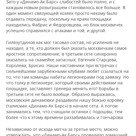
Зато у «Динамо-Ак Барс» слабостей было полно, и с
каждым новым розыгрышем становилось все больше. В
один момент связующей хозяек просто некому было
отдавать передачу, поскольку на краях площадки
находились Фабрис и Федоровцева, но блок москвичек
успешно справлялся с атаками и той, и другой.
Гилязутдинов как мог тасовал состав, но усиления не
находил, а те, кто должен был оказать москвичкам самое
яростное сопротивление, в третьем сете синхронно
оказались на скамейке запасных: Евгения Старцева,
Королева, Брисио. Наши наставники при встречах с
сильнейшими зарубежными клубами любят ссылаться на
то, что там команды набиты легионерами под завязку. Но
что толку в легионере, который своими действиями на
площадке, заставляет тренера менять его? Борьбы в
третьем сете не было вообще. Образно выражаясь,
московские динамовки раздавили нашу божью коровку
(талисман «Динамо-Ак Барс») в начале сета. А потом
занимались тем, что счищали останки с подошвы, тем
более что к этому времени раззабивалась и Гончарова.
Независимо от исхода матча за третье место, можно
утверждать, что «Динамо-Ак Барс» провалило домашний