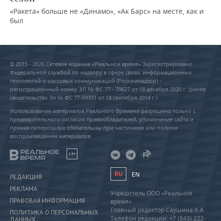
«Ракета» больше не «Динамо», «Ак Барс» на месте, как и
был
© 2015 - 2026 Сетевое издание «Реальное время» Зарегистрировано
Федеральной службой по надзору в сфере связи, информационных
технологий и массовых коммуникаций (Роскомнадзор) –
регистрационный номер ЭЛ № ФС 77 - 79627 от 18 декабря 2020 г. (ранее
свидетельство Эл № ФС 77-59331 от 18 сентября 2014 г.)
Использование материалов Реального Времени разрешено только с
предварительного согласия правообладателей, упоминание сайта и
прямая гиперссылка обязательны при частичном или полном
воспроизведении материалов.
18+
RU
EN
РЕДАКЦИЯ
РЕКЛАМА
Учредитель ООО «Реальное
ПРАВОВАЯ ИНФОРМАЦИЯ
время»
Главный редактор Саушина А.А.
ПОЛИТИКА О ПЕРСОНАЛЬНЫХ
Телефон редакции: +7 (843) 222-
ДАННЫХ