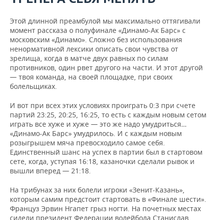
Этой длинной преамбулой мы максимально оттягивали
момент рассказа о полуфинале «Динамо-Ак Барс» с
московским «Динамо». Сложно без использования
ненормативной лексики описать свои чувства от
зрелища, когда в матче двух равных по силам
противников, один рвет другого на части. И этот другой
— твоя команда, на своей площадке, при своих
болельщиках.
И вот при всех этих условиях проиграть 0:3 при счете
партий 23:25, 20:25, 16:25, то есть с каждым новым сетом
играть все хуже и хуже — это же надо умудриться…
«Динамо-Ак Барс» умудрилось. И с каждым новым
розыгрышем мяча превосходило самое себя.
Единственный шанс на успех в партии был в стартовом
сете, когда, уступая 16:18, казаночки сделали рывок и
вышли вперед — 21:18.
На трибунах за них болели игроки «Зенит-Казань»,
которым самим предстоит стартовать в «Финале шести».
Француз Эрвин Нгапет грыз ногти. На почетных местах
сидели президент Федерации волейбола Станислав