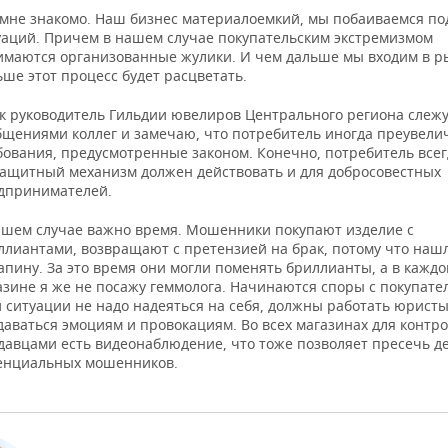
 мне знакомо. Наш бизнес материалоемкий, мы побаиваемся п
уаций. Причем в нашем случае покупательским экстремизмом
имаются организованные жулики. И чем дальше мы входим в р
ьше этот процесс будет расцветать.
ак руководитель Гильдии ювелиров Центрального региона слежу
бщениями коллег и замечаю, что потребитель иногда преувели
бования, предусмотренные законом. Конечно, потребитель всег
защитный механизм должен действовать и для добросовестных
дпринимателей.
ашем случае важно время. Мошенники покупают изделие с
ллиантами, возвращают с претензией на брак, потому что наш
апину. За это время они могли поменять бриллианты, а в кажд
азине я же не посажу геммолога. Начинаются споры с покупате
й ситуации не надо надеяться на себя, должны работать юристы
даваться эмоциям и провокациям. Во всех магазинах для контро
давцами есть видеонаблюдение, что тоже позволяет пресечь д
енциальных мошенников.