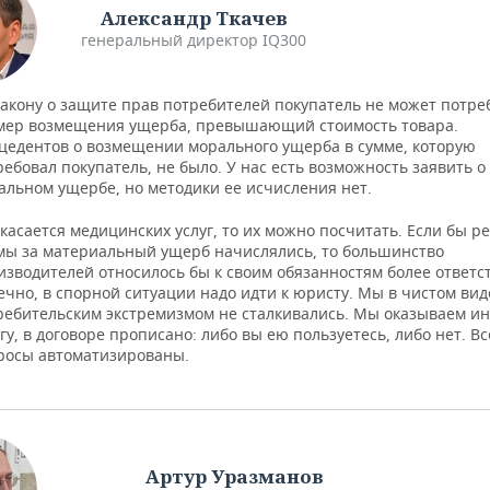
Александр Ткачев
генеральный директор IQ300
закону о защите прав потребителей покупатель не может потре
мер возмещения ущерба, превышающий стоимость товара.
цедентов о возмещении морального ущерба в сумме, которую
ребовал покупатель, не было. У нас есть возможность заявить о
альном ущербе, но методики ее исчисления нет.
 касается медицинских услуг, то их можно посчитать. Если бы р
мы за материальный ущерб начислялись, то большинство
изводителей относилось бы к своим обязанностям более ответс
ечно, в спорной ситуации надо идти к юристу. Мы в чистом вид
ребительским экстремизмом не сталкивались. Мы оказываем ин
гу, в договоре прописано: либо вы ею пользуетесь, либо нет. Вс
росы автоматизированы.
Артур Уразманов