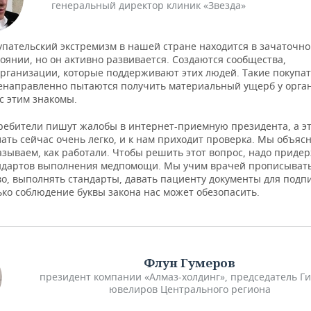
генеральный директор клиник «Звезда»
упательский экстремизм в нашей стране находится в зачаточн
тоянии, но он активно развивается. Создаются сообщества,
рганизации, которые поддерживают этих людей. Такие покупа
енаправленно пытаются получить материальный ущерб у орга
с этим знакомы.
ребители пишут жалобы в интернет-приемную президента, а э
лать сейчас очень легко, и к нам приходит проверка. Мы объяс
азываем, как работали. Чтобы решить этот вопрос, надо приде
ндартов выполнения медпомощи. Мы учим врачей прописыват
во, выполнять стандарты, давать пациенту документы для подп
ько соблюдение буквы закона нас может обезопасить.
Флун Гумеров
президент компании «Алмаз-холдинг», председатель Г
ювелиров Центрального региона