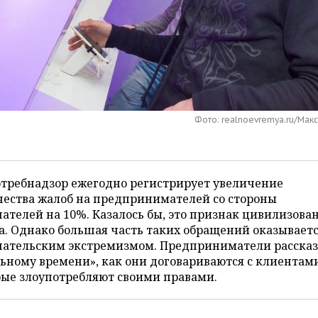
Фото: realnoevremya.ru/Мак
отребнадзор ежегодно регистрирует увеличение
чества жалоб на предпринимателей со стороны
ателей на 10%. Казалось бы, это признак цивилизова
. Однако большая часть таких обращений оказывает
пательским экстремизмом. Предприниматели расска
ьному времени», как они договариваются с клиентам
рые злоупотребляют своими правами.