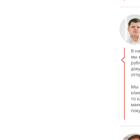
В н
мы 
руб
док
отп
Мы 
кли
то 
мак
пок