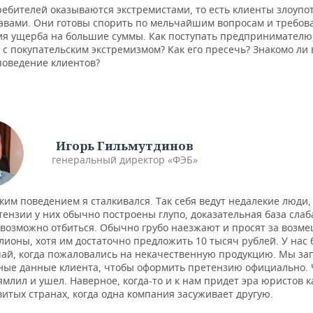
ебителей оказываются экстремистами, то есть клиенты злоупо
авами. Они готовы спорить по мельчайшим вопросам и требов
я ущерба на большие суммы. Как поступать предпринимателю
 с покупательским экстремизмом? Как его пресечь? Знакомо ли
поведение клиентов?
Игорь Гильмутдинов
генеральный директор «ФЭБ»
аким поведением я сталкивался. Так себя ведут недалекие люди,
тензии у них обычно построены глупо, доказательная база слаб
 возможно отбиться. Обычно грубо наезжают и просят за возм
лионы, хотя им достаточно предложить 10 тысяч рублей. У нас
чай, когда пожаловались на некачественную продукцию. Мы за
ные данные клиента, чтобы оформить претензию официально. 
ямлил и ушел. Наверное, когда-то и к нам придет эра юристов к
витых странах, когда одна компания засуживает другую.