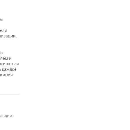
ом
тели
низации.
то
няем и
рживаться
ь каждое
исания.
ильдии