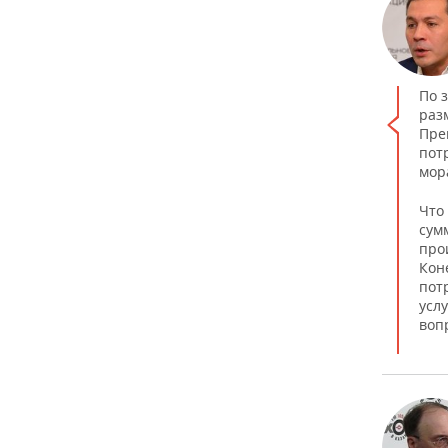
По 
раз
Пре
пот
мор
Что
сум
про
Кон
пот
услу
воп