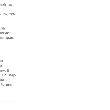
одобных
ынок, тем
 за
чивает
да прав,
ли
ом
лем. В
. Не надо
ля за
ействия