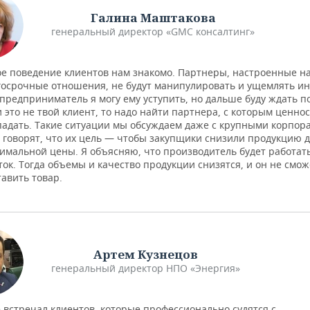
Галина Маштакова
генеральный директор «GMC консалтинг»
ое поведение клиентов нам знакомо. Партнеры, настроенные н
госрочные отношения, не будут манипулировать и ущемлять ин
 предприниматель я могу ему уступить, но дальше буду ждать п
и это не твой клиент, то надо найти партнера, с которым ценнос
падать. Такие ситуации мы обсуждаем даже с крупными корпор
 говорят, что их цель — чтобы закупщики снизили продукцию 
имальной цены. Я объясняю, что производитель будет работать
ток. Тогда объемы и качество продукции снизятся, и он не смож
тавить товар.
Артем Кузнецов
генеральный директор НПО «Энергия»
е встречал клиентов, которые профессионально судятся с