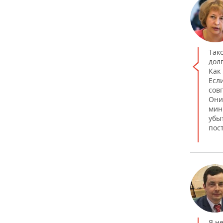
Так
дол
Как
Есл
сов
Они
мин
убы
пос
Я н