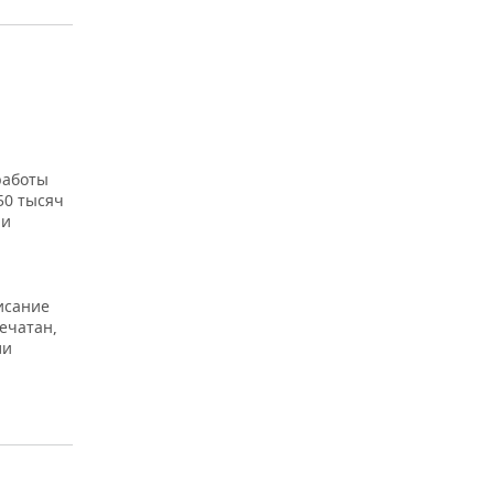
работы
50 тысяч
ли
исание
ечатан,
ли