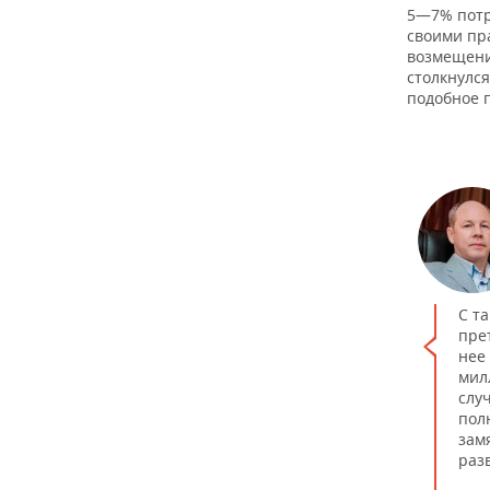
ВОДНЫЕ ВИДЫ СПОРТА
ОБРАЗОВАНИЕ
5—7% потр
своими пр
ХОККЕЙ С МЯЧОМ
ПРОИСШЕСТВИЯ
возмещени
столкнулся
подобное 
С т
пре
нее
мил
слу
пол
зам
раз