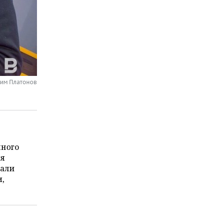
сим Платонов
нного
ся
зали
и,