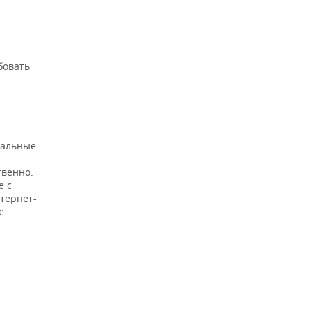
бовать
еальные
твенно.
е с
тернет-
е