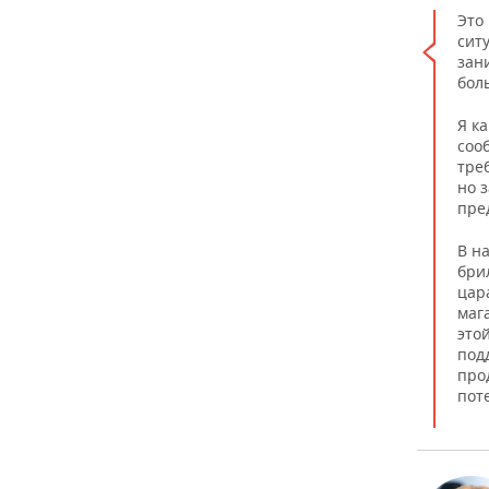
Это
сит
зан
бол
Я к
соо
тре
но 
пре
В н
бри
цар
маг
это
под
про
пот