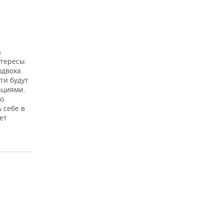
а
тересы.
одвоха.
ти будут
ациями.
до
 себе в
ет