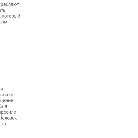
требляют
ать
, который
 вам
 и
ая и от
ещение
 был
просили
Человек
ак в