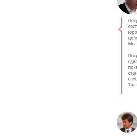
Пок
сос
юро
цел
Мы 
Пот
сде
пок
ста
сло
Тол