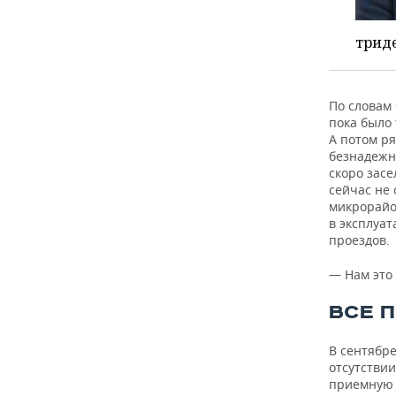
триде
По словам
пока было 
А потом р
безнадежн
скоро засе
сейчас не
микрорайо
в эксплуат
проездов.
— Нам это
ВСЕ 
В сентябр
отсутствии
приемную м