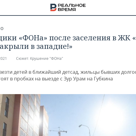
ВО
ики «ФОНа» после заселения в ЖК 
закрыли в западне!»
2021
Сюжет:
Крушение "ФОНа"
везти детей в ближайший детсад, жильцы бывших долго
оят в пробках на выезде с Зур Урам на Губкина
НА