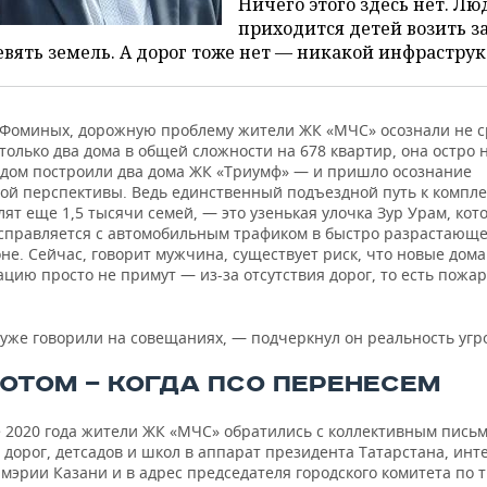
Ничего этого здесь нет. Л
приходится детей возить з
вять земель. А дорог тоже нет — никакой инфрастру
 Фоминых, дорожную проблему жители ЖК «МЧС» осознали не с
только два дома в общей сложности на 678 квартир, она остро н
ядом построили два дома ЖК «Триумф» — и пришло осознание
ой перспективы. Ведь единственный подъездной путь к комплек
лят еще 1,5 тысячи семей, — это узенькая улочка Зур Урам, кот
 справляется с автомобильным трафиком в быстро разрастающ
не. Сейчас, говорит мужчина, существует риск, что новые дом
ацию просто не примут — из-за отсутствия дорог, то есть пожа
 уже говорили на совещаниях, — подчеркнул он реальность угр
ПОТОМ — КОГДА ПСО ПЕРЕНЕСЕМ
е 2020 года жители ЖК «МЧС» обратились с коллективным пись
 дорог, детсадов и школ в аппарат президента Татарстана, инт
эрии Казани и в адрес председателя городского комитета по 