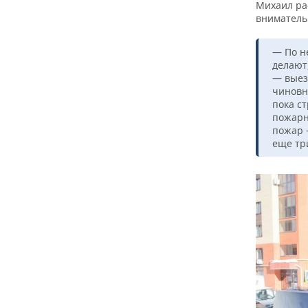
Михаил рас
вниматель
— По н
делают
— выез
чиновни
пока с
пожарны
пожар 
еще тр