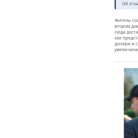
Об этом
Житель со
втором до
сюда дост
как предс
дочери и с
увеличилас