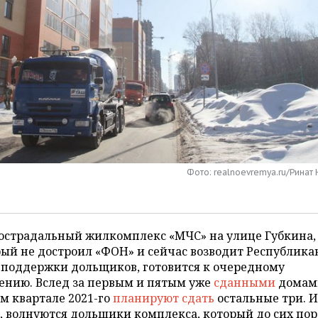
Фото: realnoevremya.ru/Ринат
острадальный жилкомплекс «МЧС» на улице Губкина,
ый не достроил «ФОН» и сейчас возводит Республик
 поддержки дольщиков, готовится к очередному
ению. Вслед за первым и пятым уже
сданными
домами
м квартале 2021-го
планируют сдать
остальные три. И
, волнуются дольщики комплекса, который до сих пор