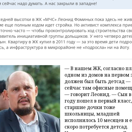
 сейчас надо думать. А нас закрыли в западне!
седней высотки в ЖК «МЧС» Леонид Фоминых пока здесь не жив
ме еще полным ходом идет стройка. Но активист комплекса при
аточно часто — чтобы проконтролировать ход строительства св
тавитель инициативной группы дольщиков. У него четверо дете
ын. Квартиру в ЖК купил в 2011 году — за это время дети подро
ь, а инфраструктура в микрорайоне не «подросла» ни на йоту.
— В нашем ЖК, согласно пл
одном из домов на первом 
должен был быть детсад —
сейчас там офисные помещ
— говорит Леонид. — Сын в
году пошел в первый класс,
старшие дочки тоже
школьницы, младшей
исполнилось 10 месяцев и 
скоро потребуется детсад.