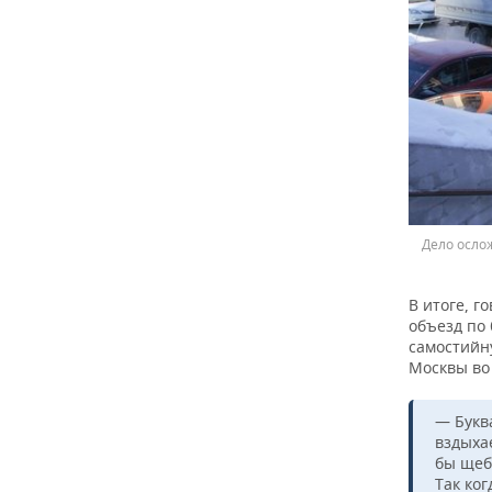
Дело осло
В итоге, 
объезд по
самостийну
Москвы во
— Букв
вздыха
бы щебе
Так ко