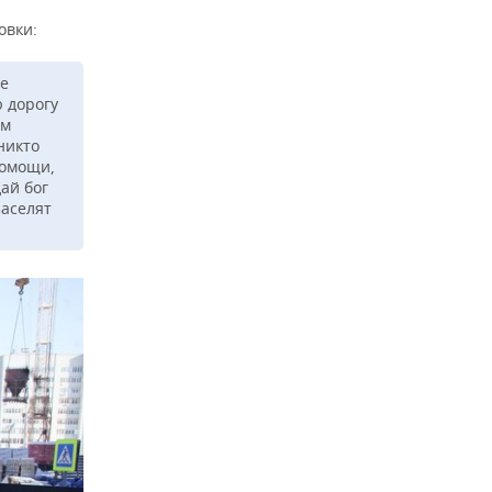
овки:
не
 дорогу
ым
никто
помощи,
ай бог
заселят