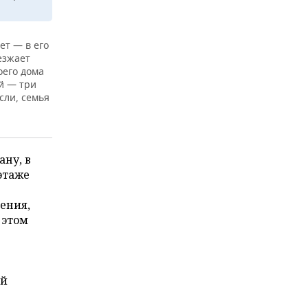
ет — в его
езжает
оего дома
й — три
сли, семья
ану, в
этаже
ения,
 этом
ей