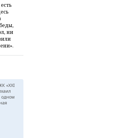
 есть
есь
в
беды,
л, ни
вили
мени».
ЖК «XXI
ихаил
в одном
нная