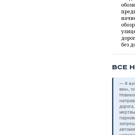
ВОДНЫЕ ВИДЫ СПОРТА
ОБРАЗОВАНИЕ
обозн
пред
ХОККЕЙ С МЯЧОМ
ПРОИСШЕСТВИЯ
начне
обоз
улице
дорог
без д
ВСЕ Н
— Я жив
век», 
Новико
направ
дорога,
мертвы
парков
запрещ
автомо
невозм