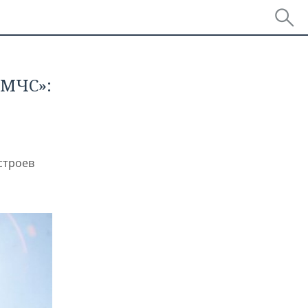
«МЧС»:
строев