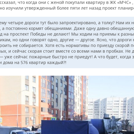
сказал, что когда они с женой покупали квартиру в ЖК «МЧС» ,
но изучили утвержденный более пяти лет назад проект планир
ему четыре дороги тут было запроектировано, а толку? Нам их 
, а постоянно кормят обещаниями. Даже одну давно обещанную
д на проспект Победы не делают! Мы ходим на приемы к разн
кам, но одни говорят одно, другие — другое. Ясно, что дороги 
троить не собирается. Хотя есть нормативы по приезду скорой 
х, и сейчас скорая стоит вместе со всеми нами в пробках. Не д
— уже сейчас пожарные быстро не приедут! А что будет, когда 
и дома на 576 квартир каждый?!