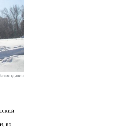
 Назметдинов
анский
, во