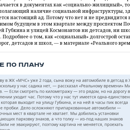
ачается в документах как «социально-жилищный», то
полагающий наличие социальной инфраструктуры, зд
тся настоящий ад. Потому что нет и не предвидится 
римом будущем в этом квартале между проспектом По
й Губкина и улицей Космонавтов ни детсадов, ни шко
. Подробнее о том, как «социальный» долгострой оста
орог, детсадов и школ, — в материале «Реального вре
Е ПО ПЛАНУ
у в ЖК «МЧС» уже 2 года, сына вожу на автомобиле в детсад в 
поскольку у нас садика нет, — рассказал «Реальному времени» М
в. — Если смотреть по километражу — это рядом, но на дорогу 
лении уходит час. Потому что у нас тут имеется одна-единстве
 которая выходит на улицу Губкина, и на ней в часы пик всегда
е пробки. Дело осложняют припаркованные автомобили —
очных мест в квартале не хватает. Мы добились установки
ающих парковку знаков, а что толку — из-под наших знаков
били не эвакуируют, поэтому картина не меняется, проехать
ожно.