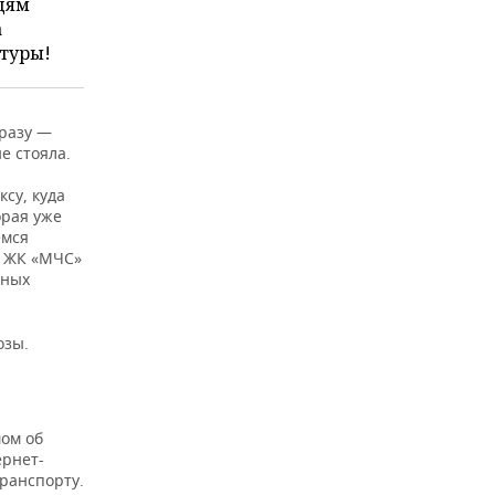
юдям
а
ктуры!
разу —
е стояла.
су, куда
орая уже
емся
а ЖК «МЧС»
рных
озы.
мом об
ернет-
транспорту.