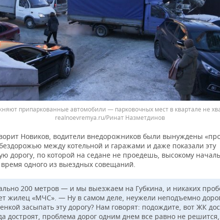
жняют припаркованные автомобили — парковочных мест в квартале не хв
realnoevremya.ru/Ринат Назметдинов
говорит Новиков, водители внедорожников были вынуждены «пр
 бездорожью между котельной и гаражами и даже показали эту
ю дорогу, по которой на седане не проедешь, высокому началь
 время одного из выездных совещаний.
ально 200 метров — и мы выезжаем на Губкина, и никаких проб
ет жилец «МЧС». — Ну в самом деле, неужели неподъемно дорог
нкой засыпать эту дорогу? Нам говорят: подождите, вот ЖК дос
гда достроят, проблема дорог одним днем все равно не решится,