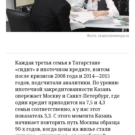
НЕФТЕХИМИЯ
РОЗНИЧНАЯ ТОРГОВЛЯ
НОВОСТИ ТЕХНОЛОГИЙ
МЕРОПРИЯТИЯ
НЕФТЬ
ТРАНСПОРТ
IT
НОВОСТИ МЕРОПРИЯТИЙ
СПОРТ
ОПК
Фото: realnoevremya.ru
УСЛУГИ
МЕДИА
ВЫЕЗДНАЯ РЕДАКЦИЯ
НОВОСТИ СПОРТА
ОБЩЕСТВО
ЭНЕРГЕТИКА
ТЕЛЕКОММУНИКАЦИИ
БИЗНЕС-БРАНЧИ
ФУТБОЛ
НОВОСТИ ОБЩЕСТВА
ФОТОГАЛЕРЕЯ
Каждая третья семья в Татарстане
ONLINE-КОНФЕРЕНЦИИ
ХОККЕЙ
ВЛАСТЬ
СЮЖЕТЫ
«сидит» в ипотечном кредите, взятом
после кризисов 2008 года и 2014—2015
ОТКРЫТАЯ ЛЕКЦИЯ
БАСКЕТБОЛ
ИНФРАСТРУКТУРА
СПРАВОЧНИК
годов, подсчитали аналитики. По уровню
ипотечной закредитованности Казань
ВОЛЕЙБОЛ
ИСТОРИЯ
СПИСОК ПЕРСОН
ПОЛНАЯ ВЕРСИЯ
опережает Москву и Санкт-Петербург, где
один кредит приходится на 7,5 и 4,3
КИБЕРСПОРТ
КУЛЬТУРА
СПИСОК КОМПАНИЙ
семьи соответственно, а у нас этот
показатель 3,3. С этого момента Казань
ФИГУРНОЕ КАТАНИЕ
МЕДИЦИНА
начинает повторять путь Москвы образца
90-х годов, когда цены на жилье стали