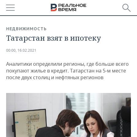
РЕГИОНЫ
НЕДВИЖИМОСТЬ
Татарстан взят в ипотеку
БАШКОРТОСТАН
НОВОСТИ
ТАТАРСТАН
АНАЛИТИКА
00:00, 16.02.2021
Аналитики определили регионы, где больше всего
УДМУРТИЯ
НОВОСТИ АНАЛИТИКИ
ЭКОНОМИКА
покупают жилье в кредит. Татарстан на 5-м месте
после двух столиц и нефтяных регионов
ДЕКЛАРАЦИИ О ДОХОДАХ
НОВОСТИ ЭКОНОМИКИ
ПРОМЫШЛЕННОСТЬ
КОРОЛИ ГОСЗАКАЗА ПФО
ФИНАНСЫ
НОВОСТИ
НЕДВИЖИМОСТЬ
ПРОМЫШЛЕННОСТИ
ВУЗЫ ТАТАРСТАНА
БАНКИ
НОВОСТИ НЕДВИЖИМОСТИ
АВТО
АГРОПРОМ
КОМУ ПРИНАДЛЕЖАТ
БЮДЖЕТ
НОВОСТИ АВТО
БИЗНЕС
ТОРГОВЫЕ ЦЕНТРЫ
МАШИНОСТРОЕНИЕ
ТАТАРСТАНА
ИНВЕСТИЦИИ
НОВОСТИ БИЗНЕСА
ТЕХНОЛОГИИ