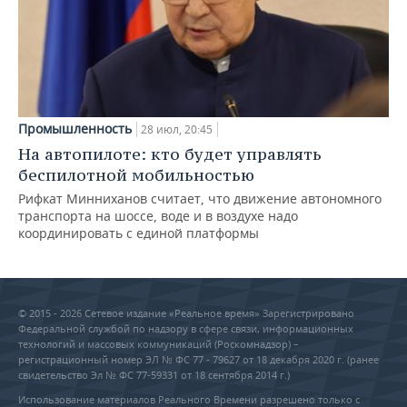
Промышленность
28 июл, 20:45
На автопилоте: кто будет управлять
беспилотной мобильностью
Рифкат Минниханов считает, что движение автономного
транспорта на шоссе, воде и в воздухе надо
координировать с единой платформы
© 2015 - 2026 Сетевое издание «Реальное время» Зарегистрировано
Федеральной службой по надзору в сфере связи, информационных
технологий и массовых коммуникаций (Роскомнадзор) –
регистрационный номер ЭЛ № ФС 77 - 79627 от 18 декабря 2020 г. (ранее
свидетельство Эл № ФС 77-59331 от 18 сентября 2014 г.)
Использование материалов Реального Времени разрешено только с