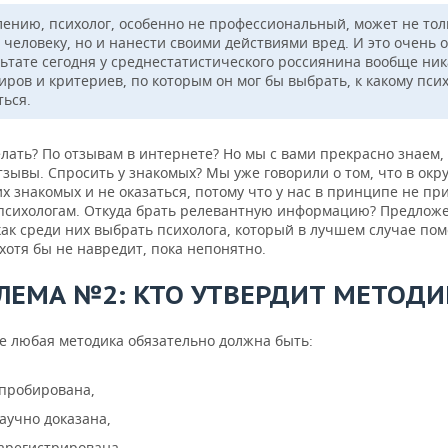
лению, психолог, особенно не профессиональный, может не тол
 человеку, но и нанести своими действиями вред. И это очень 
льтате сегодня у среднестатистического россиянина вообще ник
иров и критериев, по которым он мог бы выбрать, к какому пси
ться.
елать? По отзывам в интернете? Но мы с вами прекрасно знаем, 
тзывы. Спросить у знакомых? Мы уже говорили о том, что в ок
х знакомых и не оказаться, потому что у нас в принципе не пр
 психологам. Откуда брать релевантную информацию? Предлож
как среди них выбрать психолога, который в лучшем случае пом
отя бы не навредит, пока непонятно.
ЛЕМА №2: КТО УТВЕРДИТ МЕТОДИ
е любая методика обязательно должна быть:
апробирована,
научно доказана,
зарегистрирована.