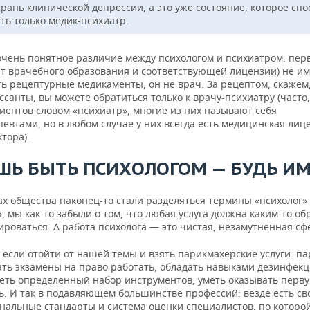
грань клинической депрессии, а это уже состояние, которое сп
ть только медик-психиатр.
очень понятное различие между психологом и психиатром: пер
ет врачебного образования и соответствующей лицензии) не им
ь рецептурные медикаменты, он не врач. За рецептом, скажем,
санты, вы можете обратиться только к врачу-психиатру (часто
иентов словом «психиатр», многие из них называют себя
евтами, но в любом случае у них всегда есть медицинская лиц
тора).
ШЬ БЫТЬ ПСИХОЛОГОМ — БУДЬ ИМ
ах общества наконец-то стали разделяться термины «психолог»
, мы как-то забыли о том, что любая услуга должна каким-то об
роваться. А работа психолога — это чистая, незамутненная сфе
 если отойти от нашей темы и взять парикмахерские услуги: п
ать экзамены на право работать, обладать навыками дезинфекц
еть определенный набор инструментов, уметь оказывать перв
. И так в подавляющем большинстве профессий: везде есть св
нальные стандарты и система оценки специалистов, по которо