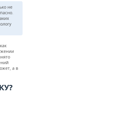
ько не
опасно.
аких
хологу
как
ружении
инято
ений
ожет, а в
КУ?