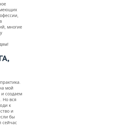
ное
 имеющих
рофессии,
в
ий, многие
у
дям!
А,
практика.
на мой
 и создаем
. Но вся
юди к
ство и
если бы
л сейчас