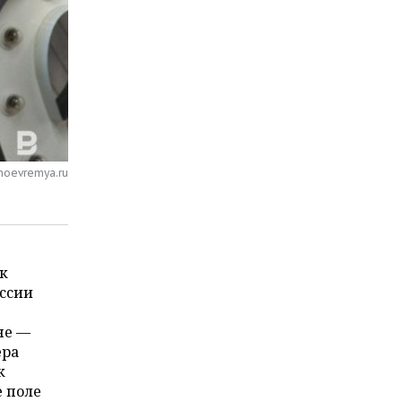
noevremya.ru
ак
оссии
не —
ера
к
е поле