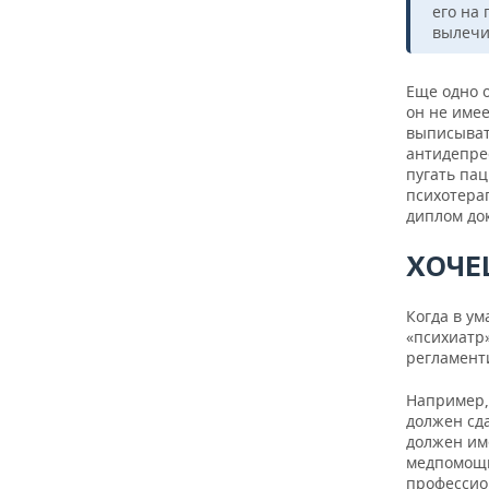
его на 
вылечи
Еще одно 
он не име
выписыват
антидепрес
пугать пац
психотерап
диплом док
ХОЧЕ
Когда в ум
«психиатр»
регламенти
Например,
должен сд
должен им
медпомощь
профессио