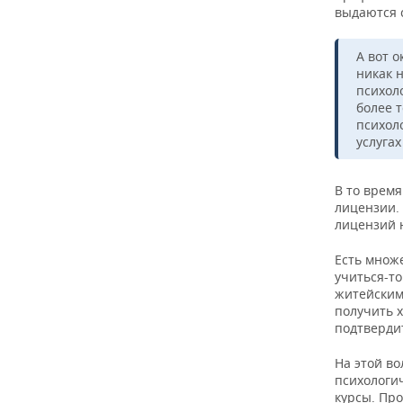
выдаются 
А вот о
никак 
психол
более т
психоло
услуга
В то время
лицензии. 
лицензий н
Есть множе
учиться-то
житейским
получить 
подтверди
На этой в
психологич
курсы. Пр