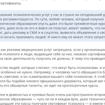
сертификаты.
казание психологических услуг у нас в стране на сегодняшний 
не регламентируется. По сути, любой человек, который получил
огическое образование (пусть даже это были трехмесячные курс
ого, даже если он его и вовсе не получал, может заявить, что о
г, дать рекламу в СМИ и в соцсетях, вывесить объявление о св
х и начать принимать людей. И никто ему не может этого запрет
 как реклама медицинских услуг запрещена, если у организаци
А психологи и люди, выдающие себя за них, никаких сертифика
а свою деятельность получать не должны. К чему это приводи
ство людей, которые считают, что могут быть психологами, и 
 особенно не нужно. Например, к человеку часто обращаются б
и советами, и он «самопровозглашает» себя психологом. А что
хотя бы подобие некоего официального документа, который мог
ть его обширные таланты, он идет на краткосрочные курсы.
олне в девяностых и нулевых было очень распространено второ
еское образование — чуть ли не в каждом вузе, даже техничес
ошедшие эти курсы получали сертификат психолога — и имели 