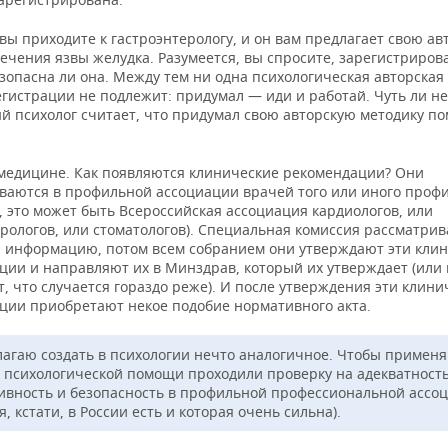
вы приходите к гастроэнтерологу, и он вам предлагает свою ав
ечения язвы желудка. Разумеется, вы спросите, зарегистриров
езопасна ли она. Между тем ни одна психологическая авторская
егистрации не подлежит: придумал — иди и работай. Чуть ли н
й психолог считает, что придумал свою авторскую методику п
 медицине. Как появляются клинические рекомендации? Они
ваются в профильной ассоциации врачей того или иного проф
 это может быть Всероссийская ассоциация кардиологов, или
рологов, или стоматологов). Специальная комиссия рассматрив
 информацию, потом всем собранием они утверждают эти кли
ции и направляют их в Минздрав, который их утверждает (или 
, что случается гораздо реже). И после утверждения эти клини
ции приобретают некое подобие нормативного акта.
лагаю создать в психологии нечто аналогичное. Чтобы приме
 психологической помощи проходили проверку на адекватность
ивность и безопасность в профильной профессиональной ассо
я, кстати, в России есть и которая очень сильна).