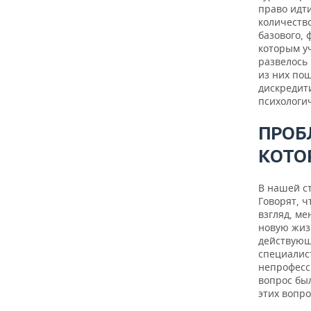
право идт
количеств
базового, 
которым уч
развелось
из них пош
дискредити
психологич
ПРОБ
КОТО
В нашей ст
Говорят, ч
взгляд, ме
новую жизн
действующ
специалист
непрофесси
вопрос был
этих вопро