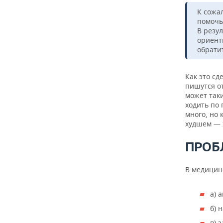
К сожа
помочь
В резу
ориент
обрати
Как это сд
пишутся о
может таки
ходить по
много, но 
худшем — х
ПРОБ
В медицин
а) 
б) 
в) 