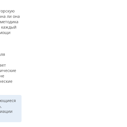
торскую
ана ли она
 методика
е каждый
омощи
иля
ает
нические
не
ческие
няющиеся
,
циации