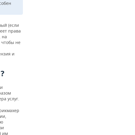
особен
вый (если
еет права
 на
, чтобы не
ензия и
?
 и
разом
ра услуг.
арикмахер
ии,
ую
ои
й им