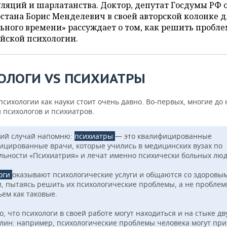
ляций и шарлатанства. Доктор, депутат Госдумы РФ 
стана Борис Менделевич в своей авторской колонке д
ьного времени» рассуждает о том, как решить пробл
йской психологии.
ОЛОГИ VS ПСИХИАТРЫ
сихологии как науки стоит очень давно. Во-первых, многие до
 психологов и психиатров.
кий случай напомню:
психиатры
— это квалифицированные
ицированные врачи, которые учились в медицинских вузах по
льности «Психиатрия» и лечат именно психически больных люд
оги
оказывают психологические услуги и общаются со здоровы
, пытаясь решить их психологические проблемы, а не проблем
ьем как таковые.
, что психологи в своей работе могут находиться и на стыке дв
лин: например, психологические проблемы человека могут пр