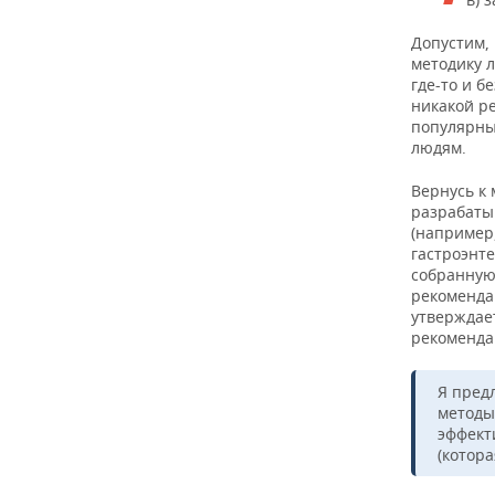
Допустим, 
методику л
где-то и б
никакой р
популярны
людям.
Вернусь к
разрабаты
(например,
гастроэнте
собранную
рекоменда
утверждает
рекоменда
Я пред
методы
эффект
(котора