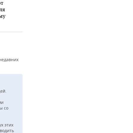
от
ля
ему
 недавних
ей.
ми
ы со
ух этих
иводить