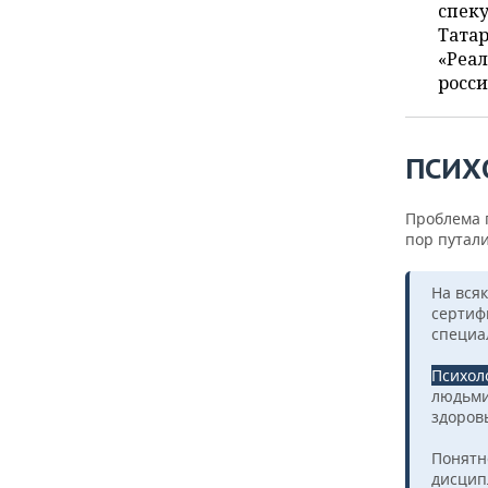
ВОДНЫЕ ВИДЫ СПОРТА
ОБРАЗОВАНИЕ
спеку
Татар
ХОККЕЙ С МЯЧОМ
ПРОИСШЕСТВИЯ
«Реал
росси
ПСИХ
Проблема п
пор путали
На вся
сертиф
специа
Психол
людьми
здоров
Понятно
дисцип