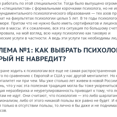
и работать по этой специальности. Тогда было выпущено огром
о «специалистов» с формальными корочками психолога, но не
фундаментального психологического образования — тех азов п
ат на факультетах психологии целых 5 лет. В те годы психолого
 море. Притом что не нужно было иметь сертификатов и лиценз
ли в массы. И к сожалению, вся эта ситуация по большому счет
ровала, на мой взгляд, всю науку психологию как таковую и
еские услуги в частности. А ведь эти услуги так необходимы лю
ЛЕМА №1: КАК ВЫБРАТЬ ПСИХОЛОГ
РЫЙ НЕ НАВРЕДИТ?
ране ходить к психологам все еще не самая распространенная 
то по сравнению с Европой и США у нас другой менталитет. Но 
нталитет ни при чем. Мы уже столько лет живем в новой России
ь, что у нас эта полезная традиция могла бы тоже укорениться
ая неразбериха и неурегулированность приводит к тому, что л
ам не идут. Они считают, что психология — это либо шарлатан
онализм, либо от этого никакой пользы все равно не будет. И 
 только в отсутствии пользы, то лично я бы даже и не поднима
сов.