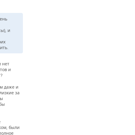
день
ы), и
н
оих
ить.
и нет
тов и
т?
им даже и
лизкие за
бы
 бы
е
ком, были
полное