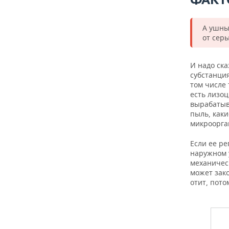
А ушны
от серы
И надо ска
субстанция
том числе 
есть лизо
вырабатыва
пыль, каки
микроорга
Если ее ре
наружном у
механичес
может зако
отит, пото