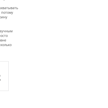
ахватывать
, потому
боину
научным
росто
овне
сколько
в
о