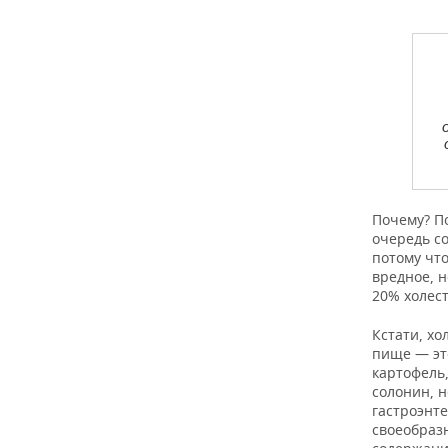
Почему? П
очередь с
потому что
вредное, н
20% холест
Кстати, хо
пище — эт
картофель,
солонин, н
гастроэнте
своеобразн