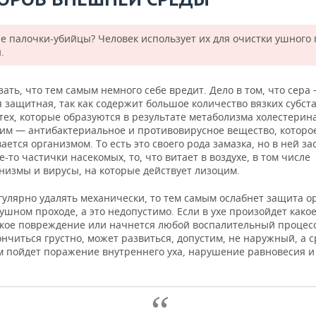
е палочки-убийцы? Человек использует их для очистки ушного
.
зать, что тем самым немного себе вредит. Дело в том, что сера
 защитная, так как содержит большое количество вязких субст
тех, которые образуются в результате метаболизма холестерин
цим — антибактериальное и противовирусное вещество, которо
ется организмом. То есть это своего рода замазка, но в ней з
е-то частички насекомых, то, что витает в воздухе, в том числе
низмы и вирусы, на которые действует лизоцим.
гулярно удалять механически, то тем самым ослабнет защита о
шном проходе, а это недопустимо. Если в ухе произойдет какое
кое повреждение или начнется любой воспалительный процесс,
нчиться грустно, может развиться, допустим, не наружный, а 
м пойдет поражение внутреннего уха, нарушение равновесия и 