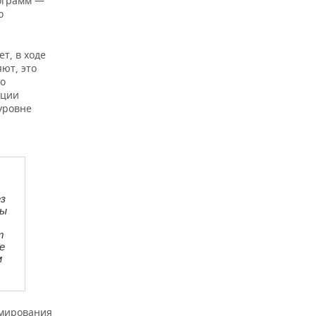
лограмм —
о
т, в ходе
яют, это
но
пции
уровне
з
мы
т
е
м
рмирования