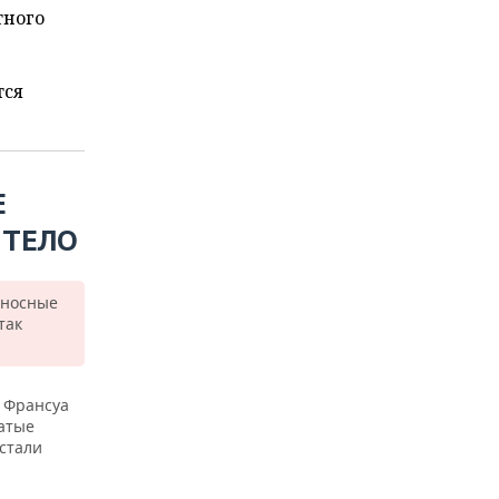
тного
тся
Е
 ТЕЛО
еносные
так
ь Франсуа
атые
 стали