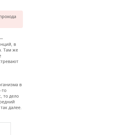
 прохода
 —
анций, в
а. Там же
е
астревают
рганизма в
-то
 то дело
средний
так далее.