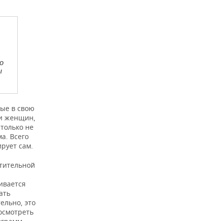
о
ы
ые в свою
 и женщин,
только не
а. Всего
рует сам.
стительной
ивается
ать
ельно, это
посмотреть