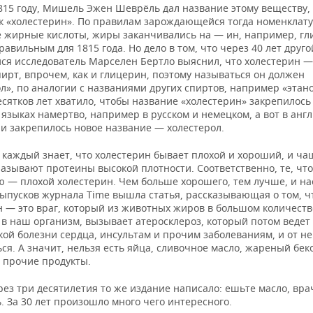
1815 году, Мишель Эжен Шеврёль дал название этому веществу,
ак «холестерин». По правилам зарождающейся тогда номенклат
 жирные кислоты, жиры заканчивались на — ин, например, гл
равильным для 1815 года. Но дело в том, что через 40 лет друго
я исследователь Марселен Бертло выяснил, что холестерин —
ирт, впрочем, как и глицерин, поэтому называться он должен
л», по аналогии с названиями других спиртов, например «этано
сятков лет хватило, чтобы название «холестерин» закрепилось
языках намертво, например в русском и немецком, а вот в анг
 и закрепилось новое название — холестерол.
 каждый знает, что холестерин бывает плохой и хороший, и ча
азывают протеины высокой плотности. Соответственно, те, что
ю — плохой холестерин. Чем больше хорошего, тем лучше, и на
выпусков журнала Time вышла статья, рассказывающая о том, ч
н — это враг, который из животных жиров в большом количеств
в наш организм, вызывает атеросклероз, который потом ведет 
ой болезни сердца, инсультам и прочим заболеваниям, и от не
ся. А значит, нельзя есть яйца, сливочное масло, жареный бек
и прочие продукты.
ез три десятилетия то же издание написало: ешьте масло, вра
 За 30 лет произошло много чего интересного.