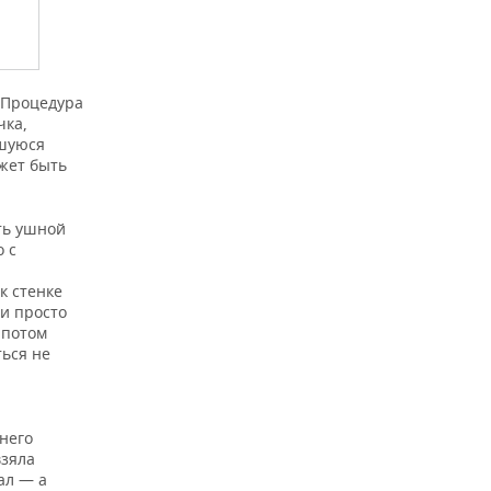
 Процедура
чка,
вшуюся
ожет быть
ть ушной
о с
к стенке
 и просто
 потом
ься не
него
взяла
ал — а