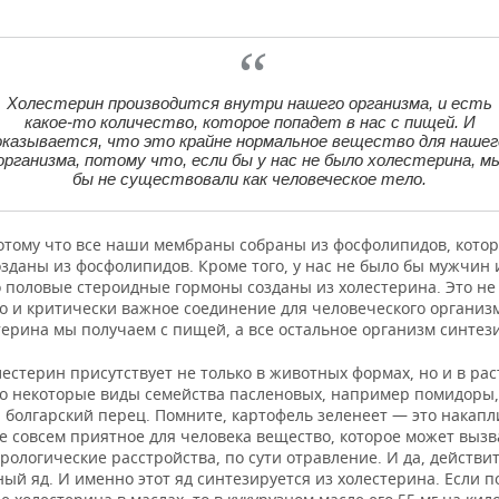
Холестерин производится внутри нашего организма, и есть
какое-то количество, которое попадет в нас с пищей. И
оказывается, что это крайне нормальное вещество для нашег
организма, потому что, если бы у нас не было холестерина, м
бы не существовали как человеческое тело.
отому что все наши мембраны собраны из фосфолипидов, котор
озданы из фосфолипидов. Кроме того, у нас не было бы мужчин
 половые стероидные гормоны созданы из холестерина. Это не 
о и критически важное соединение для человеческого организм
ерина мы получаем с пищей, а все остальное организм синтези
лестерин присутствует не только в животных формах, но и в ра
о некоторые виды семейства пасленовых, например помидоры,
 болгарский перец. Помните, картофель зеленеет — это накапл
е совсем приятное для человека вещество, которое может вызв
рологические расстройства, по сути отравление. И да, действит
ый яд. И именно этот яд синтезируется из холестерина. Если 