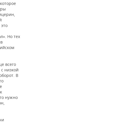
 которое
уры
ицерин,
й
 это
л». Но тех
 в
лийском
ще всего
 с низкой
оборот. В
то
е
к
го нужно
он,
чи