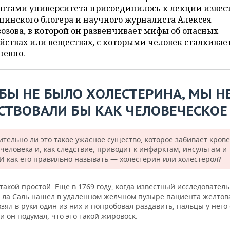
ентами университета присоединилось к лекции извес
инского блогера и научного журналиста Алексея
озова, в которой он развенчивает мифы об опасных
йствах или веществах, с которыми человек сталкивае
невно.
 БЫ НЕ БЫЛО ХОЛЕСТЕРИНА, МЫ Н
СТВОВАЛИ БЫ КАК ЧЕЛОВЕЧЕСКОЕ
ительно ли это такое ужасное существо, которое забивает кров
человека и, как следствие, приводит к инфарктам, инсультам и 
 И как его правильно называть — холестерин или холестерол?
такой простой. Еще в 1769 году, когда известный исследовател
е ла Саль нашел в удаленном желчном пузыре пациента желтов
зял в руки один из них и попробовал раздавить, пальцы у него
 он подумал, что это такой жировоск.