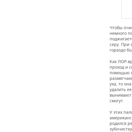
Чтобы очи
немного по
поджигаетс
серу. При 
гораздо б
Как ЛОР-в
проход и с
помощью о
размягчают
уха, то он
удалить ее
вынимают 
смогут.
У этих па
американск
родился ре
зубочистку