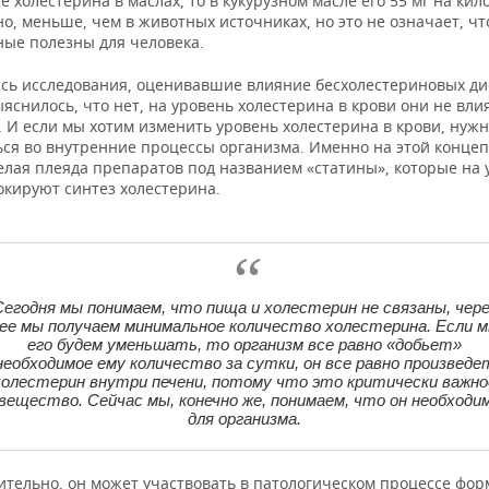
 холестерина в маслах, то в кукурузном масле его 55 мг на ки
но, меньше, чем в животных источниках, но это не означает, чт
ные полезны для человека.
сь исследования, оценивавшие влияние бесхолестериновых дие
яснилось, что нет, на уровень холестерина в крови они не вли
 И если мы хотим изменить уровень холестерина в крови, нуж
ся во внутренние процессы организма. Именно на этой конце
елая плеяда препаратов под названием «статины», которые на 
окируют синтез холестерина.
Сегодня мы понимаем, что пища и холестерин не связаны, чере
ее мы получаем минимальное количество холестерина. Если 
его будем уменьшать, то организм все равно «добьет»
необходимое ему количество за сутки, он все равно произведе
холестерин внутри печени, потому что это критически важно
вещество. Сейчас мы, конечно же, понимаем, что он необходи
для организма.
вительно, он может участвовать в патологическом процессе фо