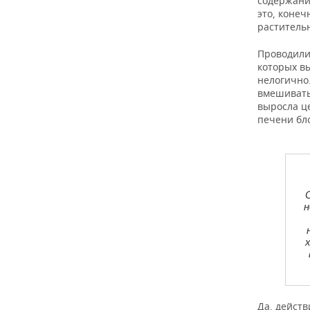
содержание
это, конеч
раститель
Проводили
которых вы
нелогично.
вмешивать
выросла ц
печени бл
н
Да, дейст