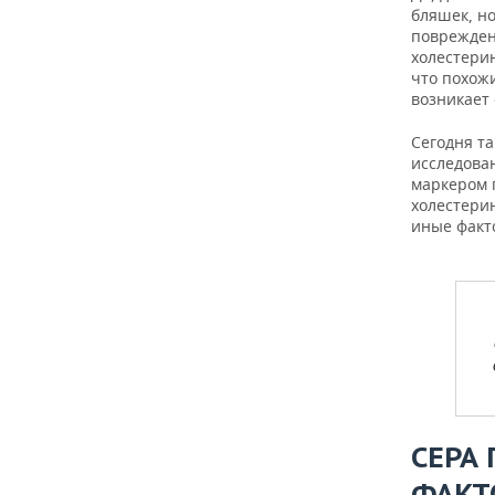
бляшек, но
поврежден
холестери
что похожи
возникает
Сегодня т
исследова
маркером п
холестерин
иные факт
СЕРА
ФАКТ