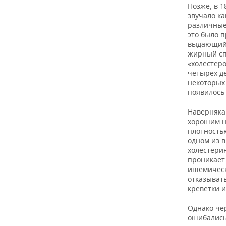
ВОДНЫЕ ВИДЫ СПОРТА
ОБРАЗОВАНИЕ
Позже, в 
звучало к
ХОККЕЙ С МЯЧОМ
ПРОИСШЕСТВИЯ
различные
это было п
выдающийс
жирный сп
«холестеро
четырех де
некоторых 
появилось
Наверняка
хорошим н
плотность
одном из 
холестери
проникает 
ишемическ
отказывать
креветки 
Однако чер
ошибались.