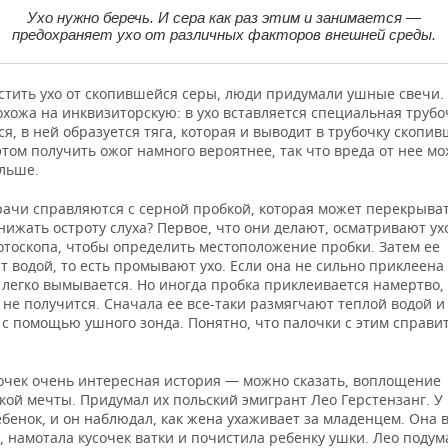
Ухо нужно беречь. И сера как раз этим и занимается —
предохраняет ухо от различных факторов внешней среды.
стить ухо от скопившейся серы, люди придумали ушные свечи.
хожа на инквизиторскую: в ухо вставляется специальная трубо
я, в ней образуется тяга, которая и выводит в трубочку скопи
этом получить ожог намного вероятнее, так что вреда от нее м
ольше.
рачи справляются с серной пробкой, которая может перекрыва
нижать остроту слуха? Первое, что они делают, осматривают ух
тоскопа, чтобы определить местоположение пробки. Затем ее
 водой, то есть промывают ухо. Если она не сильно приклеена 
а легко вымывается. Но иногда пробка приклеивается намертво,
 не получится. Сначала ее все-таки размягчают теплой водой и
с помощью ушного зонда. Понятно, что палочки с этим справит
лочек очень интересная история — можно сказать, воплощение
ой мечты. Придумал их польский эмигрант Лео Герстензанг. У 
бенок, и он наблюдал, как жена ухаживает за младенцем. Она 
, намотала кусочек ватки и почистила ребенку ушки. Лео подум