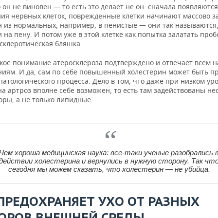
 он не виновен — то есть это делает не он: сначала появляются
ия нервных клеток, поврежденные клетки начинают массово з
н из нормальных, например, в пенистые — они так называются
 на пену. И потом уже в этой клетке как попытка залатать про
 склеротическая бляшка.
акое понимание атеросклероза подтверждено и отвечает всем 
ниям. И да, сам по себе повышенный холестерин может быть п
атологического процесса. Дело в том, что даже при низком ур
а артроз вполне себе возможен, то есть там задействованы не
оры, а не только липидные.
Чем хороша медицинская наука: все-таки ученые разобрались 
действии холестерина и вернулись в нужную сторону. Так чт
сегодня мы можем сказать, что холестерин — не убийца.
 ПРЕДОХРАНЯЕТ УХО ОТ РАЗНЫХ
ОРОВ ВНЕШНЕЙ СРЕДЫ