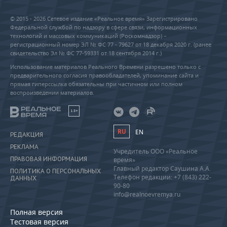
© 2015 - 2026 Сетевое издание «Реальное время» Зарегистрировано
Федеральной службой по надзору в сфере связи, информационных
технологий и массовых коммуникаций (Роскомнадзор) –
регистрационный номер ЭЛ № ФС 77 - 79627 от 18 декабря 2020 г. (ранее
свидетельство Эл № ФС 77-59331 от 18 сентября 2014 г.)
Использование материалов Реального Времени разрешено только с
предварительного согласия правообладателей, упоминание сайта и
прямая гиперссылка обязательны при частичном или полном
воспроизведении материалов.
18+
RU
EN
РЕДАКЦИЯ
РЕКЛАМА
Учредитель ООО «Реальное
ПРАВОВАЯ ИНФОРМАЦИЯ
время»
Главный редактор Саушина А.А.
ПОЛИТИКА О ПЕРСОНАЛЬНЫХ
Телефон редакции: +7 (843) 222-
ДАННЫХ
90-80
info@realnoevremya.ru
Полная версия
Тестовая версия