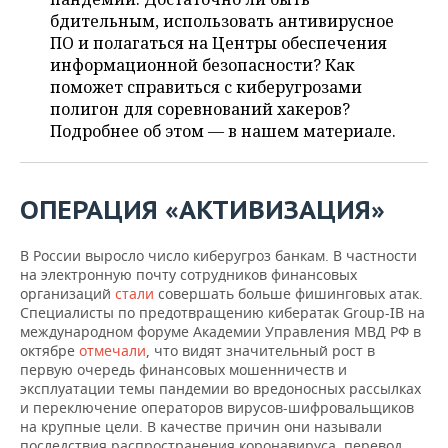
ВОДНЫЕ ВИДЫ СПОРТА
ОБРАЗОВАНИЕ
бдительным, использовать антивирусное
ПО и полагаться на Центры обеспечения
ХОККЕЙ С МЯЧОМ
ПРОИСШЕСТВИЯ
информационной безопасности? Как
поможет справиться с киберугрозами
полигон для соревнований хакеров?
Подробнее об этом — в нашем материале.
ОПЕРАЦИЯ «АКТИВИЗАЦИЯ»
В России выросло число киберугроз банкам. В частности
на электронную почту сотрудников финансовых
организаций
стали
совершать больше фишинговых атак.
Специалисты по предотвращению кибератак Group-IB на
международном форуме Академии Управления МВД РФ в
октябре
отмечали
, что видят значительный рост в
первую очередь финансовых мошенничеств и
эксплуатации темы пандемии во вредоносных рассылках
и переключение операторов вирусов-шифровальщиков
на крупные цели. В качестве причин они называли
последствия распространения коронавируса, перевод