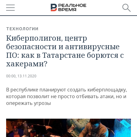
РЕГИОНЫ
ТЕХНОЛОГИИ
Киберполигон, центр
БАШКОРТОСТАН
НОВОСТИ
безопасности и антивирусные
ТАТАРСТАН
АНАЛИТИКА
ПО: как в Татарстане борются с
хакерами?
УДМУРТИЯ
НОВОСТИ АНАЛИТИКИ
ЭКОНОМИКА
00:00, 13.11.2020
ДЕКЛАРАЦИИ О ДОХОДАХ
НОВОСТИ ЭКОНОМИКИ
ПРОМЫШЛЕННОСТЬ
В республике планируют создать киберплощадку,
КОРОЛИ ГОСЗАКАЗА ПФО
ФИНАНСЫ
НОВОСТИ
НЕДВИЖИМОСТЬ
которая позволит не просто отбивать атаки, но и
ПРОМЫШЛЕННОСТИ
опережать угрозы
ВУЗЫ ТАТАРСТАНА
БАНКИ
НОВОСТИ НЕДВИЖИМОСТИ
АВТО
АГРОПРОМ
КОМУ ПРИНАДЛЕЖАТ
БЮДЖЕТ
НОВОСТИ АВТО
БИЗНЕС
ТОРГОВЫЕ ЦЕНТРЫ
МАШИНОСТРОЕНИЕ
ТАТАРСТАНА
ИНВЕСТИЦИИ
НОВОСТИ БИЗНЕСА
ТЕХНОЛОГИИ