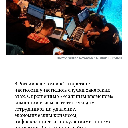
НЕФТЕХИМИЯ
РОЗНИЧНАЯ ТОРГОВЛЯ
НОВОСТИ ТЕХНОЛОГИЙ
МЕРОПРИЯТИЯ
НЕФТЬ
ТРАНСПОРТ
IT
НОВОСТИ МЕРОПРИЯТИЙ
СПОРТ
ОПК
УСЛУГИ
МЕДИА
ВЫЕЗДНАЯ РЕДАКЦИЯ
НОВОСТИ СПОРТА
ОБЩЕСТВО
ЭНЕРГЕТИКА
ТЕЛЕКОММУНИКАЦИИ
БИЗНЕС-БРАНЧИ
ФУТБОЛ
НОВОСТИ ОБЩЕСТВА
ФОТОГАЛЕРЕЯ
Фото: realnoevremya.ru/Олег Тихонов
ONLINE-КОНФЕРЕНЦИИ
ХОККЕЙ
ВЛАСТЬ
СЮЖЕТЫ
ОТКРЫТАЯ ЛЕКЦИЯ
БАСКЕТБОЛ
ИНФРАСТРУКТУРА
СПРАВОЧНИК
В России в целом и в Татарстане в
ВОЛЕЙБОЛ
ИСТОРИЯ
СПИСОК ПЕРСОН
частности участились случаи хакерских
ПОЛНАЯ ВЕРСИЯ
атак. Опрошенные «Реальным временем»
компании связывают это с уходом
КИБЕРСПОРТ
КУЛЬТУРА
СПИСОК КОМПАНИЙ
сотрудников на удаленку,
экономическим кризисом,
ФИГУРНОЕ КАТАНИЕ
МЕДИЦИНА
цифровизацией и спекуляциями на теме
пандемии. Достаточно ли быть