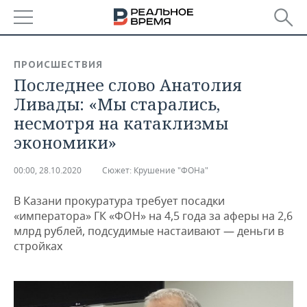
РЕГИОНЫ
ПРОИСШЕСТВИЯ
Последнее слово Анатолия
БАШКОРТОСТАН
НОВОСТИ
Ливады: «Мы старались,
ТАТАРСТАН
АНАЛИТИКА
несмотря на катаклизмы
экономики»
УДМУРТИЯ
НОВОСТИ АНАЛИТИКИ
ЭКОНОМИКА
00:00, 28.10.2020
Сюжет:
Крушение "ФОНа"
ДЕКЛАРАЦИИ О ДОХОДАХ
НОВОСТИ ЭКОНОМИКИ
ПРОМЫШЛЕННОСТЬ
В Казани прокуратура требует посадки
КОРОЛИ ГОСЗАКАЗА ПФО
ФИНАНСЫ
НОВОСТИ
НЕДВИЖИМОСТЬ
«императора» ГК «ФОН» на 4,5 года за аферы на 2,6
ПРОМЫШЛЕННОСТИ
млрд рублей, подсудимые настаивают — деньги в
ВУЗЫ ТАТАРСТАНА
БАНКИ
НОВОСТИ НЕДВИЖИМОСТИ
АВТО
стройках
АГРОПРОМ
КОМУ ПРИНАДЛЕЖАТ
БЮДЖЕТ
НОВОСТИ АВТО
БИЗНЕС
ТОРГОВЫЕ ЦЕНТРЫ
МАШИНОСТРОЕНИЕ
ТАТАРСТАНА
ИНВЕСТИЦИИ
НОВОСТИ БИЗНЕСА
ТЕХНОЛОГИИ