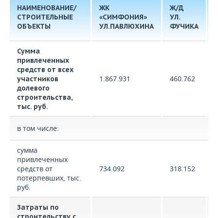
НАИМЕНОВАНИЕ/
ЖК
Ж/Д
СТРОИТЕЛЬНЫЕ
«СИМФОНИЯ»
УЛ.
У
ОБЪЕКТЫ
УЛ.ПАВЛЮХИНА
ФУЧИКА
Сумма
привлеченных
средств от всех
1.867.931
460.762
участников
долевого
строительства,
тыс. руб.
в том числе:
сумма
привлеченных
средств от
734.092
318.152
потерпевших, тыс.
руб.
Затраты по
строительству с