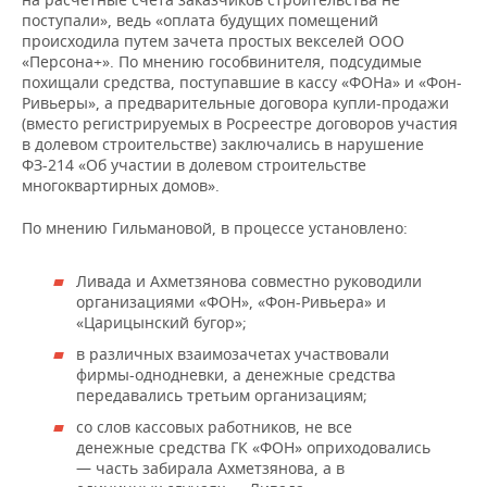
поступали», ведь «оплата будущих помещений
происходила путем зачета простых векселей ООО
«Персона+». По мнению гособвинителя, подсудимые
похищали средства, поступавшие в кассу «ФОНа» и «Фон-
Ривьеры», а предварительные договора купли-продажи
(вместо регистрируемых в Росреестре договоров участия
в долевом строительстве) заключались в нарушение
ФЗ-214 «Об участии в долевом строительстве
многоквартирных домов».
По мнению Гильмановой, в процессе установлено:
Ливада и Ахметзянова совместно руководили
организациями «ФОН», «Фон-Ривьера» и
«Царицынский бугор»;
в различных взаимозачетах участвовали
фирмы-однодневки, а денежные средства
передавались третьим организациям;
со слов кассовых работников, не все
денежные средства ГК «ФОН» оприходовались
— часть забирала Ахметзянова, а в