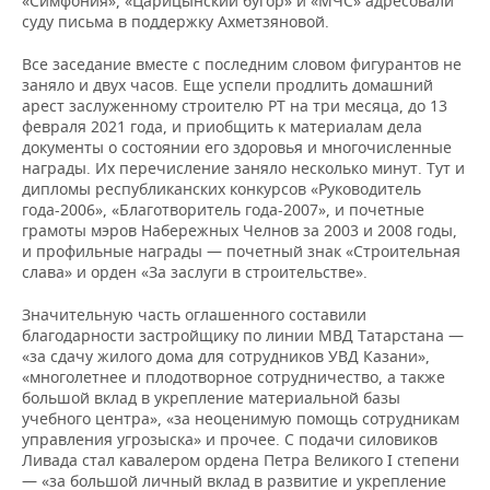
«Симфония», «Царицынский бугор» и «МЧС» адресовали
суду письма в поддержку Ахметзяновой.
Все заседание вместе с последним словом фигурантов не
заняло и двух часов. Еще успели продлить домашний
арест заслуженному строителю РТ на три месяца, до 13
февраля 2021 года, и приобщить к материалам дела
документы о состоянии его здоровья и многочисленные
награды. Их перечисление заняло несколько минут. Тут и
дипломы республиканских конкурсов «Руководитель
года-2006», «Благотворитель года-2007», и почетные
грамоты мэров Набережных Челнов за 2003 и 2008 годы,
и профильные награды — почетный знак «Строительная
слава» и орден «За заслуги в строительстве».
Значительную часть оглашенного составили
благодарности застройщику по линии МВД Татарстана —
«за сдачу жилого дома для сотрудников УВД Казани»,
«многолетнее и плодотворное сотрудничество, а также
большой вклад в укрепление материальной базы
учебного центра», «за неоценимую помощь сотрудникам
управления угрозыска» и прочее. С подачи силовиков
Ливада стал кавалером ордена Петра Великого I степени
— «за большой личный вклад в развитие и укрепление