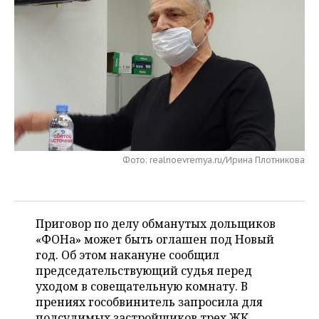
НЕФТЕХИМИЯ
РОЗНИЧНАЯ ТОРГОВЛЯ
НОВОСТИ ТЕХНОЛОГИЙ
МЕРОПРИЯТИЯ
НЕФТЬ
ТРАНСПОРТ
IT
НОВОСТИ МЕРОПРИЯТИЙ
СПОРТ
ОПК
УСЛУГИ
МЕДИА
ВЫЕЗДНАЯ РЕДАКЦИЯ
НОВОСТИ СПОРТА
ОБЩЕСТВО
ЭНЕРГЕТИКА
ТЕЛЕКОММУНИКАЦИИ
БИЗНЕС-БРАНЧИ
ФУТБОЛ
НОВОСТИ ОБЩЕСТВА
ФОТОГАЛЕРЕЯ
ONLINE-КОНФЕРЕНЦИИ
ХОККЕЙ
ВЛАСТЬ
СЮЖЕТЫ
Фото: realnoevremya.ru/Ирина Плотникова
ОТКРЫТАЯ ЛЕКЦИЯ
БАСКЕТБОЛ
ИНФРАСТРУКТУРА
СПРАВОЧНИК
ВОЛЕЙБОЛ
ИСТОРИЯ
СПИСОК ПЕРСОН
Приговор по делу обманутых дольщиков
ПОЛНАЯ ВЕРСИЯ
«ФОНа» может быть оглашен под Новый
год. Об этом накануне сообщил
КИБЕРСПОРТ
КУЛЬТУРА
СПИСОК КОМПАНИЙ
председательствующий судья перед
уходом в совещательную комнату. В
ФИГУРНОЕ КАТАНИЕ
МЕДИЦИНА
прениях гособвинитель запросила для
подсудимых застройщиков трех ЖК