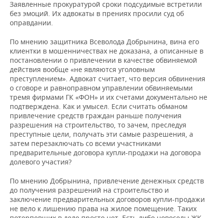
Заявленные прокуратурой сроки подсудимые встретили
без эмоций. Их адвокаты в прениях просили суд об
оправдании.
По мнению защитника Всеволода Добрынина, вина его
клиентки в мошенничествах не доказана, а описанные в
постановлении о привлечении в качестве обвиняемой
действия вообще «не являются уголовным
преступлением». Адвокат считает, что версия обвинения
о сговоре и равноправном управлении обвиняемыми
тремя фирмами ГК «ФОН» и их счетами документально не
подтверждена. Как и умысел. Если считать обманом
привлечение средств граждан раньше получения
разрешения на строительство, то зачем, преследуя
преступные цели, получать эти самые разрешения, а
затем перезаключать со всеми участниками
предварительные договора купли-продажи на договора
долевого участия?
По мнению Добрынина, привлечение денежных средств
до получения разрешений на строительство и
заключение предварительных договоров купли-продажи
не вело к лишению права на жилое помещение. Таких
потерпевших в деле просто нет. Есть либо новоселы ЖК