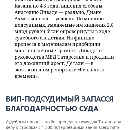
ВОДНЫЕ ВИДЫ СПОРТА
ОБРАЗОВАНИЕ
Казани по 4,5 года лишения свободы.
Анатолию Ливаде — реально, Диане
ХОККЕЙ С МЯЧОМ
ПРОИСШЕСТВИЯ
Ахметзяновой — условно. По мнению
подсудимых, вменяемые им хищения 2,6
млрд рублей были опровергнуты в ходе
судебного следствия. На финише
процесса к материалам приобщили
многочисленные грамоты Ливады от
руководства МВД Татарстана и продлили
его домашний арест. Детали — в
эксклюзивном репортаже «Реального
времени».
ВИП-ПОДСУДИМЫЙ ЗАПАССЯ
БЛАГОДАРНОСТЬЮ СУДА
Судебный процесс по беспрецедентному для Татарстана
делу о стройках с 1 300 потерпевшими занял всего пять