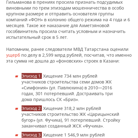
Гильманова в прениях просила признать подсудимых
виновными по трем эпизодам мошенничества в особо
крупном размере и отправить основателя группы
компаний «ФОН» в колонию общего режима на 4 года и 6
месяцев. Такое же наказание для Ахметзяновой
гособвинитель просила считать условным и назначить
испытательный срок в 5 лет.
Напомним, ранее следователи МВД Татарстана оценили
ущерб
по делу в 2,599 млрд рублей, посчитав, что именно
эта сумма не дошла до «фоновских» строек в Казани:
Эпизод 1.
Хищение 734 млн рублей
участников строительства семи домов ЖК
«Симфония» (ул. Павлюхина) в 2010—2016
годах, 301 потерпевший. Достраивать три
дома пришлось СК «Бриз».
Эпизод 2.
Хищение 318,2 млн рублей
участников строительство ЖК «Царицынский
бугор» (ул. Фучика), 91 потерпевший. Стройку
заканчивал созданный ЖСК «Фучика».
Эпизод 3.
Хищение 1 546,9 млн рублей