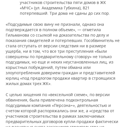
участников строительства пяти домов в ЖК
«МЧС» (ул. Академика Губкина), 821
потерпевший. Три дома не сданы до сих пор.
«Подсудимые свою вину не признали, однако она
подтверждается в полном объеме», — отметила
Гильманова со ссылкой на доказательства по делу и
показания свидетелей и потерпевших. Гособвинитель не
стала отступать от версии следствия ни в размере
ущерба, ни в том, что все три преступления «были
совершены по предварительному сговору» не только
подсудимых, но еще и неких неустановленных лиц, из
корыстных побуждений, путем обмана или
злоупотребления доверием граждан и представителей
юрлиц «под предлогом продажи квартир в строящихся
жилых домах трех ЖК».
С целью хищения по «вексельной схеме», по версии
обвинения, была привлечена подконтрольная
подсудимым компания «Персона+», деятельностью и
счетом которой распоряжались они же, а «средства от
участников строительства в рамках заключаемых
предварительных договоров купли-продажи фактически
на расчетные счета заказчиков строительства не