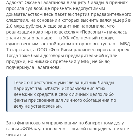
Адвокат Оксана Галаганова в защиту Ливады в прениях
просила суд вообще признать недопустимым
доказательством весь пакет экспертиз предварительного
следствия, на основании которых высчитывался ущерб в
2,6 млрд рублей. А еще защитник напомнила, что
реализация квартир по векселям «Персоны+» началась
значительно раньше — в ЖК «Солнечный город»,
единственным застройщиком которого выступало... МВД
Татарстана, а ООО «Фон-Ривьера» инвестировало проект.
Тогда тоже были договоры предварительной купли-
продажи, но никаких претензий у МВД не было,
подчеркнула Галаганова.
Тезис о преступном умысле защитник Ливады
парирует так: «Факты использования этих
денежных средств в своих личных целях либо
факты присвоения для личного обогащения по
делу не установлены».
Зато финансовым управляющим по банкротному делу
главы «ФОНа» установлено — жилой площади за ним не
числится.