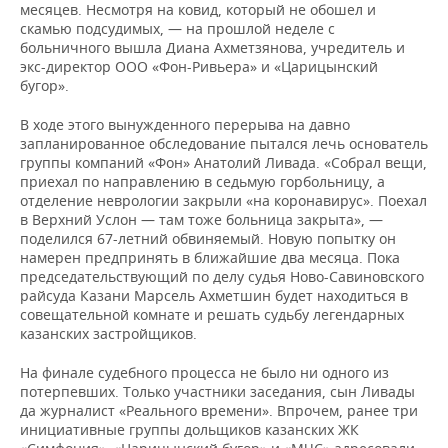
месяцев. Несмотря на ковид, который не обошел и
скамью подсудимых, — на прошлой неделе с
больничного вышла Диана Ахметзянова, учредитель и
экс-директор ООО «Фон-Ривьера» и «Царицынский
бугор».
В ходе этого вынужденного перерыва на давно
запланированное обследование пытался лечь основатель
группы компаний «Фон» Анатолий Ливада. «Собрал вещи,
приехал по направлению в седьмую горбольницу, а
отделение неврологии закрыли «на коронавирус». Поехал
в Верхний Услон — там тоже больница закрыта», —
поделился 67-летний обвиняемый. Новую попытку он
намерен предпринять в ближайшие два месяца. Пока
председательствующий по делу судья Ново-Савиновского
райсуда Казани Марсель Ахметшин будет находиться в
совещательной комнате и решать судьбу легендарных
казанских застройщиков.
На финале судебного процесса не было ни одного из
потерпевших. Только участники заседания, сын Ливады
да журналист «Реального времени». Впрочем, ранее три
инициативные группы дольщиков казанских ЖК