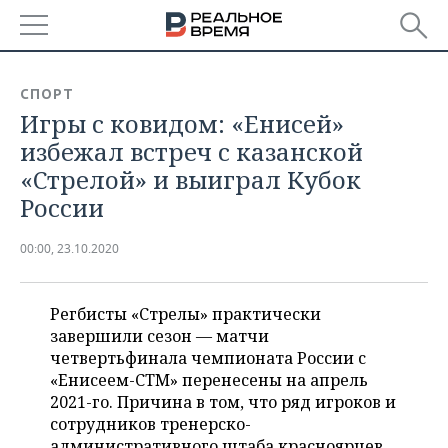
РЕГИОНЫ
СПОРТ
Игры с ковидом: «Енисей»
БАШКОРТОСТАН
НОВОСТИ
избежал встреч с казанской
ТАТАРСТАН
АНАЛИТИКА
«Стрелой» и выиграл Кубок
России
УДМУРТИЯ
НОВОСТИ АНАЛИТИКИ
ЭКОНОМИКА
00:00, 23.10.2020
ДЕКЛАРАЦИИ О ДОХОДАХ
НОВОСТИ ЭКОНОМИКИ
ПРОМЫШЛЕННОСТЬ
КОРОЛИ ГОСЗАКАЗА ПФО
ФИНАНСЫ
НОВОСТИ
НЕДВИЖИМОСТЬ
Регбисты «Стрелы» практически
ПРОМЫШЛЕННОСТИ
завершили сезон — матчи
ВУЗЫ ТАТАРСТАНА
БАНКИ
НОВОСТИ НЕДВИЖИМОСТИ
АВТО
четвертьфинала чемпионата России с
АГРОПРОМ
«Енисеем-СТМ» перенесены на апрель
КОМУ ПРИНАДЛЕЖАТ
БЮДЖЕТ
НОВОСТИ АВТО
БИЗНЕС
2021-го. Причина в том, что ряд игроков и
ТОРГОВЫЕ ЦЕНТРЫ
МАШИНОСТРОЕНИЕ
ТАТАРСТАНА
сотрудников тренерско-
ИНВЕСТИЦИИ
НОВОСТИ БИЗНЕСА
ТЕХНОЛОГИИ
административного штаба красноярцев