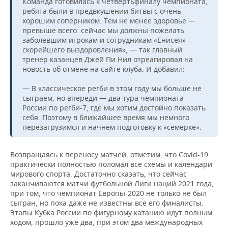
Команда готовилась к четвертьфиналу чемпионата,
ребята были в предвкушении битвы с очень
хорошим соперником. Тем не менее здоровье —
превыше всего: сейчас мы должны пожелать
заболевшим игрокам и сотрудникам «Енисея»
скорейшего выздоровления», — так главный
тренер казанцев Джей Пи Нил отреагировал на
новость об отмене на сайте клуба. И добавил:
— В классическое регби в этом году мы больше не
сыграем, но впереди — два тура чемпионата
России по регби-7, где мы хотим достойно показать
себя. Поэтому в ближайшее время мы немного
перезагрузимся и начнем подготовку к «семерке».
Возвращаясь к переносу матчей, отметим, что Covid-19
практически полностью поломал все схемы и календари
мирового спорта. Достаточно сказать, что сейчас
заканчиваются матчи футбольной Лиги наций 2021 года,
при том, что чемпионат Европы-2020 не только не был
сыгран, но пока даже не известны все его финалисты.
Этапы Кубка России по фигурному катанию идут полным
ходом, прошло уже два, при этом два международных