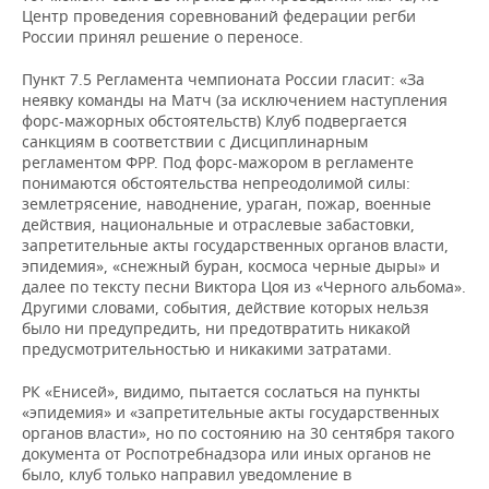
Центр проведения соревнований федерации регби
России принял решение о переносе.
Пункт 7.5 Регламента чемпионата России гласит: «За
неявку команды на Матч (за исключением наступления
форс-мажорных обстоятельств) Клуб подвергается
санкциям в соответствии с Дисциплинарным
регламентом ФРР. Под форс-мажором в регламенте
понимаются обстоятельства непреодолимой силы:
землетрясение, наводнение, ураган, пожар, военные
действия, национальные и отраслевые забастовки,
запретительные акты государственных органов власти,
эпидемия», «снежный буран, космоса черные дыры» и
далее по тексту песни Виктора Цоя из «Черного альбома».
Другими словами, события, действие которых нельзя
было ни предупредить, ни предотвратить никакой
предусмотрительностью и никакими затратами.
РК «Енисей», видимо, пытается сослаться на пункты
«эпидемия» и «запретительные акты государственных
органов власти», но по состоянию на 30 сентября такого
документа от Роспотребнадзора или иных органов не
было, клуб только направил уведомление в