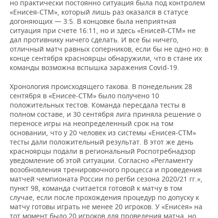
ВОДНЫЕ ВИДЫ СПОРТА
ОБРАЗОВАНИЕ
но практически постоянно ситуация была под контролем
«Енисея-СТМ», который лишь раз оказался в статусе
догоняющих — 3:5. В концовке была неприятная
ХОККЕЙ С МЯЧОМ
ПРОИСШЕСТВИЯ
ситуация при счете 16:11, но и здесь «Енисей-СТМ» не
дал противнику ничего сделать. И все бы ничего,
отличный матч равных соперников, если бы не одно но: в
конце сентября красноярцы обнаружили, что в стане их
команды возможна вспышка заражения Covid-19.
Хронология происходящего такова. В понедельник 28
сентября в «Енисее-СТМ» было получено 10
положительных тестов. Команда пересдала тесты в
полном составе, и 30 сентября лига приняла решение о
переносе игры на неопределенный срок на том
основании, что у 20 человек из системы «Енисея-СТМ»
тесты дали положительный результат. В этот же день
красноярцы подали в региональный Роспотребнадзор
уведомление об этой ситуации. Согласно «Регламенту
возобновления тренировочного процесса и проведения
матчей чемпионата России по регби сезона 2020/21 гг.»,
пункт 98, команда считается готовой к матчу в том
случае, если после прохождения процедур по допуску к
матчу готовы играть не менее 20 игроков. У «Енисея» на
тот момент было 20 игроков для проведения матча, но