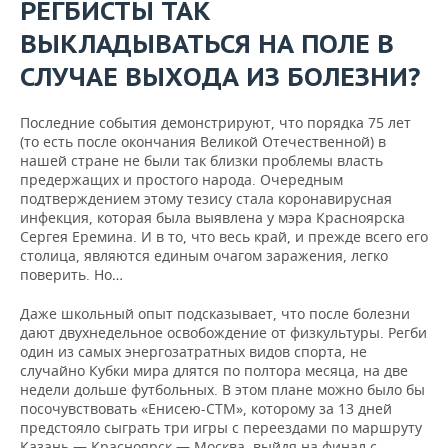
РЕГБИСТЫ ТАК
ВЫКЛАДЫВАТЬСЯ НА ПОЛЕ В
СЛУЧАЕ ВЫХОДА ИЗ БОЛЕЗНИ?
Последние события демонстрируют, что порядка 75 лет
(то есть после окончания Великой Отечественной) в
нашей стране не были так близки проблемы власть
предержащих и простого народа. Очередным
подтверждением этому тезису стала коронавирусная
инфекция, которая была выявлена у мэра Красноярска
Сергея Еремина. И в то, что весь край, и прежде всего его
столица, являются единым очагом заражения, легко
поверить. Но…
Даже школьный опыт подсказывает, что после болезни
дают двухнедельное освобождение от физкультуры. Регби
один из самых энергозатратных видов спорта, не
случайно Кубки мира длятся по полтора месяца, на две
недели дольше футбольных. В этом плане можно было бы
посочувствовать «Енисею-СТМ», которому за 13 дней
предстояло сыграть три игры с переездами по маршруту
Казань — Красноярск — Москва, выйдя на финал с