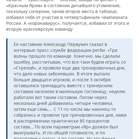
«Красным Яром» в состоянии дичайшего утомления,
поскольку соперник, заняв второе место в таблице,
избавил себя от участия в четвертьфинале чемпионата
России. А «коронавирус», получается, избавил от этого и
вторую красноярскую команду.
Ее наставник Александр Первухин сказал в
интервью пресс-службе федерации регби: «Три
волны прошло по команде. Конечно, мы сделали
ошибку, рассчитывая, что все-таки будем играть со
«Стрелой», и провели еще два тренировочных дня,
что дало новых заболевших. В итоге выпало
больше двадцати игроков, и после 3 октября
оставшихся тринадцать вместе с тренерским
составом заселили в маленькую гостиницу, неделю
работали вот таким составом. Потом через
несколько дней добавились четыре человека,
затем еще семь…. С 11-го числа мы наконец-то
собрались и провели три тренировочных дня, имея
в распоряжении практически 85 процентов
состава… По всем параметрам «Яр» должен был
выигрывать. И по общей готовности, и по
подготовке к матчу, и по составу. Но это финал