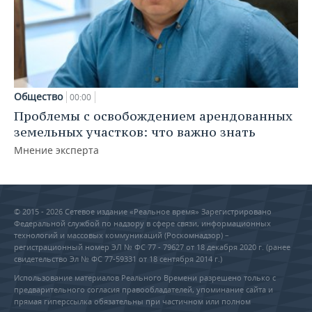
Общество
00:00
Проблемы с освобождением арендованных
земельных участков: что важно знать
Мнение эксперта
© 2015 - 2026 Сетевое издание «Реальное время» Зарегистрировано
Федеральной службой по надзору в сфере связи, информационных
технологий и массовых коммуникаций (Роскомнадзор) –
регистрационный номер ЭЛ № ФС 77 - 79627 от 18 декабря 2020 г. (ранее
свидетельство Эл № ФС 77-59331 от 18 сентября 2014 г.)
Использование материалов Реального Времени разрешено только с
предварительного согласия правообладателей, упоминание сайта и
прямая гиперссылка обязательны при частичном или полном