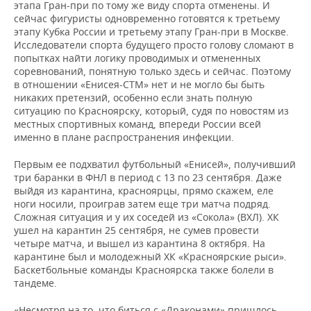
этапа Гран-при по тому же виду спорта отменены. И
сейчас фигуристы одновременно готовятся к третьему
этапу Кубка России и третьему этапу Гран-при в Москве.
Исследователи спорта будущего просто голову сломают в
попытках найти логику проводимых и отмененных
соревнований, понятную только здесь и сейчас. Поэтому
в отношении «Енисея-СТМ» нет и не могло бы быть
никаких претензий, особенно если знать полную
ситуацию по Красноярску, который, судя по новостям из
местных спортивных команд, впереди России всей
именно в плане распространения инфекции.
Первым ее подхватил футбольный «Енисей», получивший
три баранки в ФНЛ в период с 13 по 23 сентября. Даже
выйдя из карантина, красноярцы, прямо скажем, еле
ноги носили, проиграв затем еще три матча подряд.
Сложная ситуация и у их соседей из «Сокола» (ВХЛ). ХК
ушел на карантин 25 сентября, не сумев провести
четыре матча, и вышел из карантина 8 октября. На
карантине был и молодежный ХК «Красноярские рыси».
Баскетбольные команды Красноярска также болели в
тандеме.
«Несмотря на то, что биться с «Драконами» пришлось