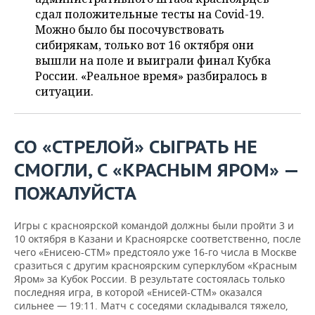
НЕФТЕХИМИЯ
сдал положительные тесты на Covid-19.
РОЗНИЧНАЯ ТОРГОВЛЯ
НОВОСТИ ТЕХНОЛОГИЙ
МЕРОПРИЯТИЯ
Можно было бы посочувствовать
НЕФТЬ
сибирякам, только вот 16 октября они
ТРАНСПОРТ
IT
НОВОСТИ МЕРОПРИЯТИЙ
СПОРТ
вышли на поле и выиграли финал Кубка
ОПК
России. «Реальное время» разбиралось в
УСЛУГИ
МЕДИА
ВЫЕЗДНАЯ РЕДАКЦИЯ
НОВОСТИ СПОРТА
ситуации.
ОБЩЕСТВО
ЭНЕРГЕТИКА
ТЕЛЕКОММУНИКАЦИИ
БИЗНЕС-БРАНЧИ
ФУТБОЛ
НОВОСТИ ОБЩЕСТВА
ФОТОГАЛЕРЕЯ
СО «СТРЕЛОЙ» СЫГРАТЬ НЕ
ONLINE-КОНФЕРЕНЦИИ
ХОККЕЙ
ВЛАСТЬ
СЮЖЕТЫ
СМОГЛИ, С «КРАСНЫМ ЯРОМ» —
ОТКРЫТАЯ ЛЕКЦИЯ
БАСКЕТБОЛ
ИНФРАСТРУКТУРА
СПРАВОЧНИК
ПОЖАЛУЙСТА
ВОЛЕЙБОЛ
ИСТОРИЯ
СПИСОК ПЕРСОН
ПОЛНАЯ ВЕРСИЯ
Игры с красноярской командой должны были пройти 3 и
10 октября в Казани и Красноярске соответственно, после
чего «Енисею-СТМ» предстояло уже 16-го числа в Москве
КИБЕРСПОРТ
КУЛЬТУРА
СПИСОК КОМПАНИЙ
сразиться с другим красноярским суперклубом «Красным
Яром» за Кубок России. В результате состоялась только
ФИГУРНОЕ КАТАНИЕ
МЕДИЦИНА
последняя игра, в которой «Енисей-СТМ» оказался
сильнее — 19:11. Матч с соседями складывался тяжело,