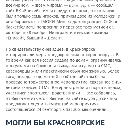
всемирном...» (всем миром?,
), — сообщал
— прим. ред.
сайт БК «Енисей», имея в виду, наверное, что в заявке
были только семь игроков, причем двое из молодежки, и
они боролись с «ЦМОКИ-Минск» до конца игры. Сейчас
баскетболисты попросили о переносе трех матчей с 9
октября по 8 ноября. Не играет и женская команда
«Енисей», бывший «Шелен».
По свидетельству очевидцев, в Красноярске
игнорировали меры предохранения от коронавируса. В
то время как вся Россия сидела по домам, ограничиваясь
прогулками на балконе и выходами из дома по СМС,
красноярцы жили практически обычной жизнью. Более
того, незадолго до матчей со «Стрелой» там было
проведено торжественное мероприятие, связанное с 45-
летием «Енисея-СТМ». Ветераны регби и спорта в целом,
участники спортшкол, родственники — все собрались,
чтобы отметить это событие. На сайте клуба до сих пор
предлагают оценить «масштаб мероприятия»,
состоявшегося 24 сентября. Спасибо, мы оценили…
МОГЛИ БЫ КРАСНОЯРСКИЕ