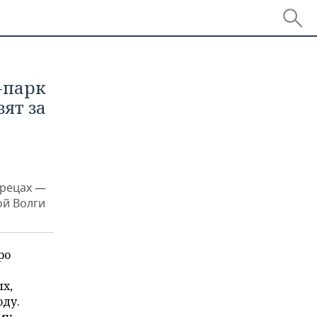
-парк
ят за
трецах —
ой Волги
ро
х,
оду.