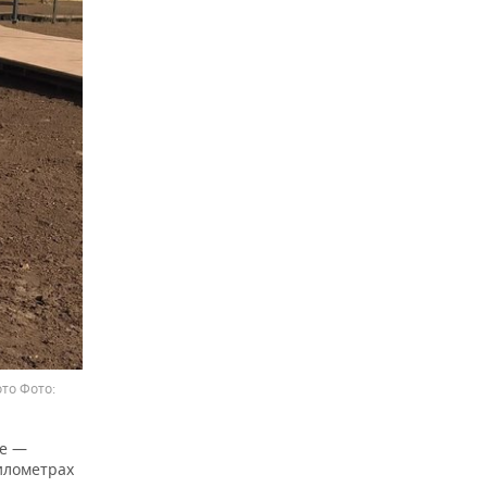
ото
не —
илометрах