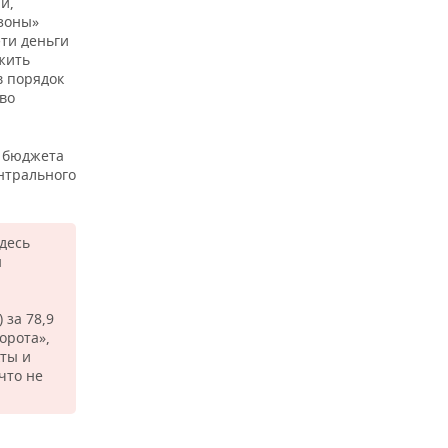
и,
 зоны»
эти деньги
жить
в порядок
тво
о бюджета
нтрального
десь
н
 за 78,9
орота»,
кты и
что не