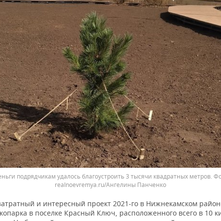
деньги подрядчикам удалось благоустроить 3 тысячи квадратных метров. Ф
realnoevremya.ru/Ангелины Панченко
затратный и интересный проект 2021-го в Нижнекамском райо
копарка в поселке Красный Ключ, расположенного всего в 10 к