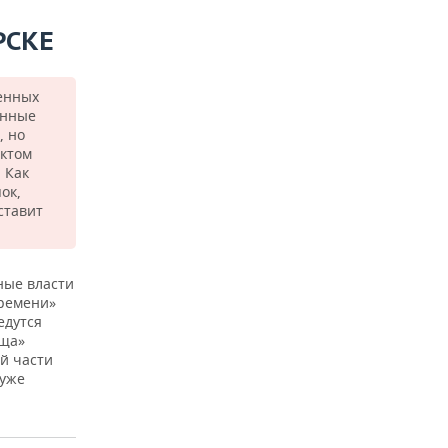
РСКЕ
венных
енные
, но
ектом
 Как
ок,
ставит
ные власти
времени»
едутся
оща»
й части
 уже