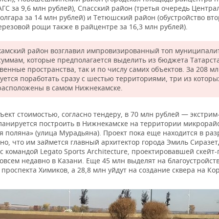
ГС за 9,6 млн рублей), Спасский район (третья очередь Центра
олгара за 14 млн рублей) и Тетюшский район (обустройство вт
резовой рощи также в райцентре за 16,3 млн рублей).
амский район возглавил импровизированный топ муниципали
 суммам, которые предполагается выделить из бюджета Татарст
венные пространства, так и по числу самих объектов. За 208 мл
уется поработать сразу с шестью территориями, три из которых
 расположены в самом Нижнекамске.
ект стоимостью, согласно тендеру, в 70 млн рублей — экстрим
ланируется построить в Нижнекамске на территории микрорай
 поляна» (улица Мурадьяна). Проект пока еще находится в раз
тно, что им займется главный архитектор города Эмиль Сиразе
с командой Legato Sports Architecture, проектировавшей скейт-
овсем недавно в Казани. Еще 45 млн выделят на благоустройст
 проспекта Химиков, а 28,8 млн уйдут на создание сквера на Ко