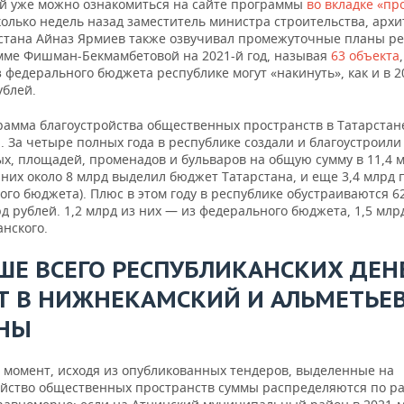
й уже можно ознакомиться на сайте программы
во вкладке «пр
колько недель назад заместитель министра строительства, архи
стана Айназ Ярмиев также озвучивал промежуточные планы р
мме Фишман-Бекмамбетовой на 2021-й год, называя
63 объекта
 федерального бюджета республике могут «накинуть», как и в 2
ублей.
рамма благоустройства общественных пространств в Татарстан
а. За четыре полных года в республике создали и благоустроили
х, площадей, променадов и бульваров на общую сумму в 11,4 
 них около 8 млрд выделил бюджет Татарстана, и еще 3,4 млрд
го бюджета). Плюс в этом году в республике обустраиваются 6
рд рублей. 1,2 млрд из них — из федерального бюджета, 1,5 млр
нского.
ШЕ ВСЕГО РЕСПУБЛИКАНСКИХ ДЕН
Т В НИЖНЕКАМСКИЙ И АЛЬМЕТЬЕ
НЫ
 момент, исходя из опубликованных тендеров, выделенные на
ойство общественных пространств суммы распределяются по р