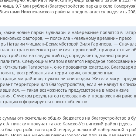
равномерно: если на Атнинский муниципальный район в 2021-
 лишь 9,7 млн рублей (благоустройство парка в селе Коморгузя)
объектами Нижнекамского района предполагается выделить 208
о, какие новые парки, бульвары и набережные появятся в Татар
 несколько факторов, — пояснила «Реальному времени» пресс-
арь Наталии Фишман-Бекмамбетовой Зиля Гарипова. — Сначала
 плана стратегического развития территорий, приоритетные о
агоустройства на следующий год определяет администрация
палитета. Следующим этапом является народное голосование 
е «Открытый Татарстан», оно проводится ежегодно. Благодаря 
понять, востребованы ли территории, определенные
страциями районов, нужны ли они людям. Жители могут предл
риант территории для благоустройства, если не найдут в списк
ившийся, — такая возможность предусмотрена в механизме
вания. С учетом результатов голосования и предложений район
страции и формируется список объектов.
 суммы относительно общих бюджетов на благоустройство в б
у с Атнинским получат также Камско-Устьинский район (здесь
ся благоустройство второй очереди волжской набережной в ра
блей), Новошешминский район (городская площадь райцентра 