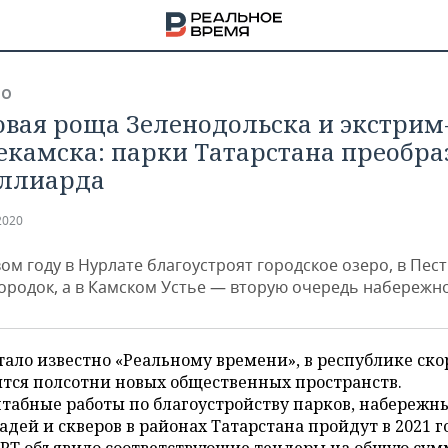
ВО
овая роща Зеленодольска и экстрим
камска: парки Татарстана преобраз
иллиарда
2020
ом году в Нурлате благоустроят городское озеро, в Пес
городок, а в Камском Устье — вторую очередь набережн
тало известно «Реальному времени», в республике ско
тся полсотни новых общественных пространств.
НА
абные работы по благоустройству парков, набережны
дей и скверов в районах Татарстана пройдут в 2021 г