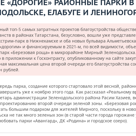
Е «ДОРОГИЕ» РАЙОННЫЕ ПАРКИ В
НОДОЛЬСКЕ, ЕЛАБУГЕ И ЛЕНИНОГО
вный топ-5 самых затратных проектов благоустройства общест
анств в районах Татарстана, безусловно, вошли уже представл
кстрим-парк в Нижнекамске и оба новых бульвара Альметьевска
«дорогим» и финансируемым в 2021-м, по всей видимости, объ
 парк «Березовая роща» в микрорайоне Мирный Зеленодольска.
о в приложении к Госконтракту, опубликованному на сайте закуп
ная максимальная цена второй очереди его благоустройства со
н рублей.
редь парка, создание которого стартовало этой весной, район
авершить уже к ноябрю этого года. Как рассказал «Реальному 
ретарь администрации Зеленодольского района Расим Хазиев, в
 проектированию второй очереди зеленой зоны. «Березовая р
тать большим подарком для жителей Мирного, поскольку в ново
ска не так много зеленых зон (в старой части города горожане
юбовать парки «Авангард», ДК «Родина» и городское озеро).