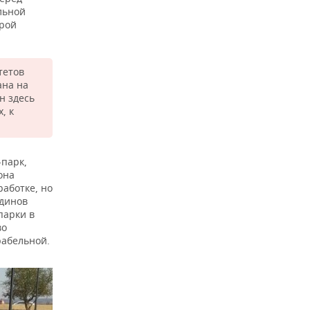
льной
орой
тетов
ана на
н здесь
, к
-парк,
она
работке, но
тдинов
парки в
во
рабельной.