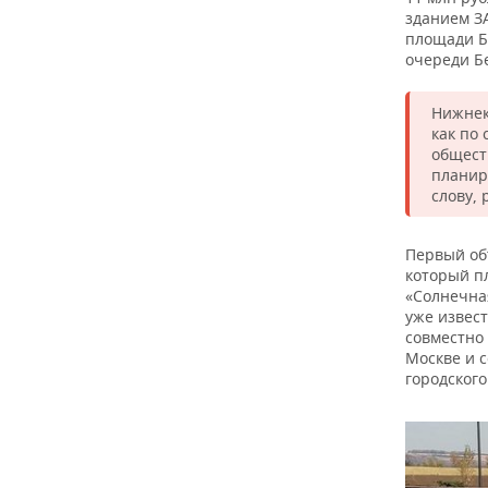
зданием ЗА
площади Б
очереди Бе
Нижнек
как по
общест
планир
слову,
Первый объ
который п
«Солнечная
уже извес
совместно 
Москве и с
городского