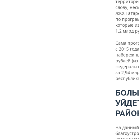
ВОДНЫЕ ВИДЫ СПОРТА
ОБРАЗОВАНИЕ
территори
слову, нес
ЖКХ Татар
ХОККЕЙ С МЯЧОМ
ПРОИСШЕСТВИЯ
по програ
которые из
1,2 млрд р
Сама прог
с 2015 год
набережны
рублей (из
федерально
за 2,94 мл
республика
БОЛЬ
УЙДЕ
РАЙО
На данный
благоустр