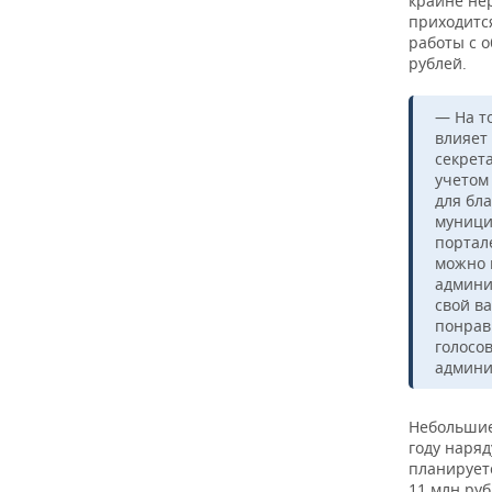
крайне не
приходится
работы с 
рублей.
— На т
влияет
секрет
учетом
для бл
муници
портал
можно 
админи
свой ва
понрав
голосо
админи
Небольшие
году наряд
планирует
11 млн ру