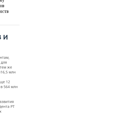
му
ов
нств
В И
нтам,
 для
 тем же
16,5 млн
еще 12
 в 564 млн
развития
дента РТ
х