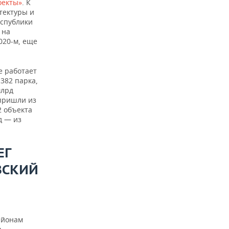
оекты»
. К
тектуры и
еспублики
, на
020-м, еще
е работает
 382 парка,
млрд
 пришли из
2 объекта
д — из
ЕГ
ВСКИЙ
айонам