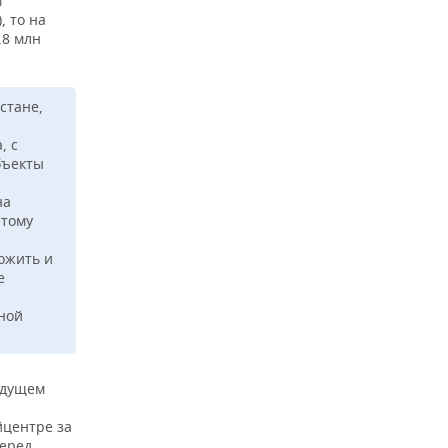
м
, то на
,8 млн
стане,
, с
бъекты
на
этому
ожить и
е
ной
удущем
йцентре за
перед