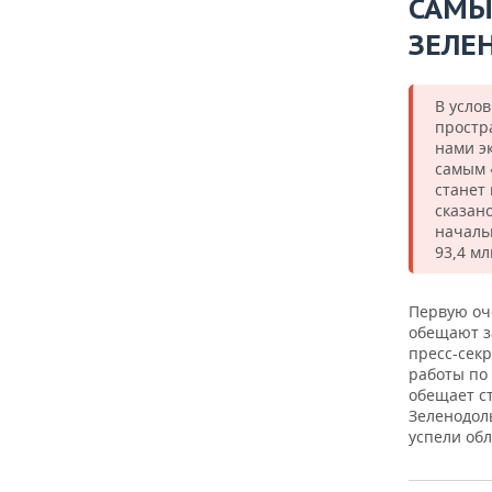
САМЫ
ЗЕЛЕ
В усло
простр
нами э
самым 
станет
сказан
началь
93,4 мл
Первую оче
обещают з
пресс-сек
работы по
обещает с
Зеленодоль
успели обл