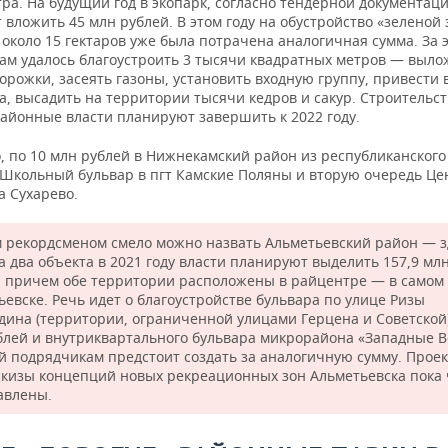
ра. На будущий год в экопарк, согласно тендерной документаци
вложить 45 млн рублей. В этом году на обустройство «зеленой
около 15 гектаров уже была потрачена аналогичная сумма. За 
ам удалось благоустроить 3 тысячи квадратных метров — выло
рожки, засеять газоны, установить входную группу, привести 
а, высадить на территории тысячи кедров и сакур. Строительс
районные власти планируют завершить к 2022 году.
о, по 10 млн рублей в Нижнекамский район из республиканског
 Школьный бульвар в пгт Камские Поляны и вторую очередь Це
а Сухарево.
 рекордсменом смело можно назвать Альметьевский район — з
а два объекта в 2021 году власти планируют выделить 157,9 мл
, причем обе территории расположены в райцентре — в самом
ьевске. Речь идет о благоустройстве бульвара по улице Ризы
дина (территории, ограниченной улицами Герцена и Советской)
блей и внутриквартального бульвара микрорайона «Западные В
й подрядчикам предстоит создать за аналогичную сумму. Прое
скизы концепций новых рекреационных зон Альметьевска пока 
авлены.