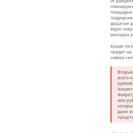
от райцент
планируют 
площадью 
подрядчик
дощатые до
берег озер
экопарка 
Кроме тог
придет на
сквера сел
Вторым
всего н
рублей
Альмет
Фахрет
млн ру
которы
даже э
предст