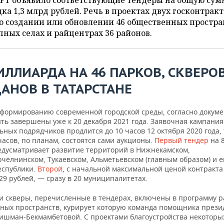
 РТ объявило соответствующие тендеры на общую сум
ка 1,3 млрд рублей. Речь в проектах двух госконтракт
о создании или обновлении 46 общественных простра
пных селах и райцентрах 36 районов.
ИЛЛИАРДА НА 46 ПАРКОВ, СКВЕРО
АНОВ В ТАТАРСТАНЕ
 формированию современной городской среды, согласно докуме
ть завершены уже к 20 декабря 2021 года. Заявочная кампания
ных подрядчиков продлится до 10 часов 12 октября 2020 года,
часов, по планам, состоятся сами аукционы.
Первый тендер
на 8
едусматривает развитие территорий в Нижнекамском,
челнинском, Тукаевском, Альметьевском (главным образом) и 
еспублики.
Второй
, с начальной максимальной ценой контракта
29 рублей, — сразу в 20 муниципалитетах.
 и скверы, перечисленные в тендерах, включены в программу 
ных пространств, курирует которую команда помощника прези
ишман-Бекмамбетовой. С проектами благоустройства некоторы