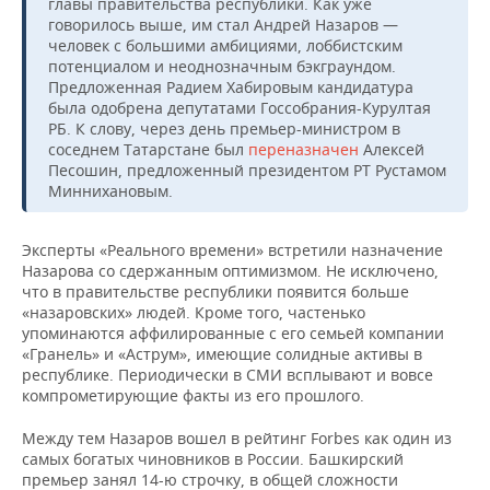
главы правительства республики. Как уже
говорилось выше, им стал Андрей Назаров —
человек с большими амбициями, лоббистским
потенциалом и неоднозначным бэкграундом.
Предложенная Радием Хабировым кандидатура
была одобрена депутатами Госсобрания-Курултая
РБ. К слову, через день премьер-министром в
соседнем Татарстане был
переназначен
Алексей
Песошин, предложенный президентом РТ Рустамом
Миннихановым.
Эксперты «Реального времени» встретили назначение
Назарова со сдержанным оптимизмом. Не исключено,
что в правительстве республики появится больше
«назаровских» людей. Кроме того, частенько
упоминаются аффилированные с его семьей компании
«Гранель» и «Аструм», имеющие солидные активы в
республике. Периодически в СМИ всплывают и вовсе
компрометирующие факты из его прошлого.
Между тем Назаров вошел в рейтинг Forbes как один из
самых богатых чиновников в России. Башкирский
премьер занял 14-ю строчку, в общей сложности