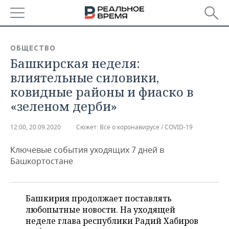
РЕГИОНЫ
ОБЩЕСТВО
Башкирская неделя:
БАШКОРТОСТАН
НОВОСТИ
влиятельные силовики,
ТАТАРСТАН
АНАЛИТИКА
ковидные районы и фиаско в
«зеленом дерби»
УДМУРТИЯ
НОВОСТИ АНАЛИТИКИ
ЭКОНОМИКА
12:00, 20.09.2020
Сюжет:
Все о коронавирусе / COVID-19
ДЕКЛАРАЦИИ О ДОХОДАХ
НОВОСТИ ЭКОНОМИКИ
ПРОМЫШЛЕННОСТЬ
Ключевые события уходящих 7 дней в
КОРОЛИ ГОСЗАКАЗА ПФО
ФИНАНСЫ
НОВОСТИ
НЕДВИЖИМОСТЬ
Башкортостане
ПРОМЫШЛЕННОСТИ
ВУЗЫ ТАТАРСТАНА
БАНКИ
НОВОСТИ НЕДВИЖИМОСТИ
АВТО
АГРОПРОМ
Башкирия продолжает поставлять
КОМУ ПРИНАДЛЕЖАТ
БЮДЖЕТ
НОВОСТИ АВТО
БИЗНЕС
ТОРГОВЫЕ ЦЕНТРЫ
МАШИНОСТРОЕНИЕ
любопытные новости. На уходящей
ТАТАРСТАНА
неделе глава республики Радий Хабиров
ИНВЕСТИЦИИ
НОВОСТИ БИЗНЕСА
ТЕХНОЛОГИИ