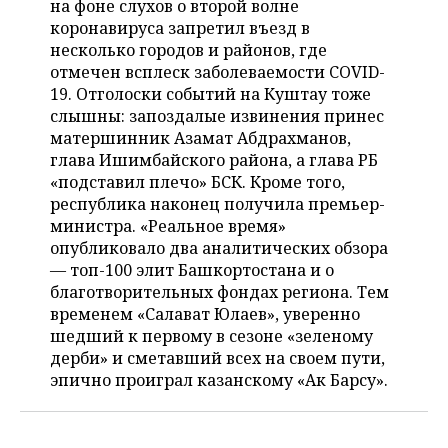
на фоне слухов о второй волне
НЕФТЕХИМИЯ
коронавируса запретил въезд в
РОЗНИЧНАЯ ТОРГОВЛЯ
НОВОСТИ ТЕХНОЛОГИЙ
МЕРОПРИЯТИЯ
несколько городов и районов, где
НЕФТЬ
отмечен всплеск заболеваемости COVID-
ТРАНСПОРТ
IT
НОВОСТИ МЕРОПРИЯТИЙ
СПОРТ
19. Отголоски событий на Куштау тоже
ОПК
слышны: запоздалые извинения принес
УСЛУГИ
МЕДИА
ВЫЕЗДНАЯ РЕДАКЦИЯ
НОВОСТИ СПОРТА
ОБЩЕСТВО
матершинник Азамат Абдрахманов,
ЭНЕРГЕТИКА
глава Ишимбайского района, а глава РБ
ТЕЛЕКОММУНИКАЦИИ
БИЗНЕС-БРАНЧИ
ФУТБОЛ
НОВОСТИ ОБЩЕСТВА
ФОТОГАЛЕРЕЯ
«подставил плечо» БСК. Кроме того,
республика наконец получила премьер-
ONLINE-КОНФЕРЕНЦИИ
ХОККЕЙ
ВЛАСТЬ
СЮЖЕТЫ
министра. «Реальное время»
опубликовало два аналитических обзора
ОТКРЫТАЯ ЛЕКЦИЯ
БАСКЕТБОЛ
ИНФРАСТРУКТУРА
СПРАВОЧНИК
— топ-100 элит Башкортостана и о
благотворительных фондах региона. Тем
ВОЛЕЙБОЛ
ИСТОРИЯ
СПИСОК ПЕРСОН
временем «Салават Юлаев», уверенно
ПОЛНАЯ ВЕРСИЯ
шедший к первому в сезоне «зеленому
дерби» и сметавший всех на своем пути,
КИБЕРСПОРТ
КУЛЬТУРА
СПИСОК КОМПАНИЙ
эпично проиграл казанскому «Ак Барсу».
ФИГУРНОЕ КАТАНИЕ
МЕДИЦИНА