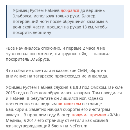
Уфимец Рустем Набиев
добрался
до вершины
Эльбруса, используя только руки. Блогер,
потерявший ноги после обрушения казармы в
воинской части, прошел на руках 13 км, чтобы
покорить вершину.
«Все начиналось спокойно, и первые 2 часа я не
чувствовал ни тяжести, ни трудностей», — написал
покоритель Эльбруса.
Это событие отметили и казанские СМИ, обратив
внимание на татарское происхождение инвалида.
Уфимец Рустем Набиев служил в ВДВ под Омском. В июле
2015 года в Светлом обрушилась казарма. Там находился
и Набиев. В результате он лишился ног. Однако
постепенно стал видным
активистом
в столице
Башкирии. Заметно набрал обороты его инстаграм-
аккаунт. В прошлом году блогер
получил премию
«Я/Мы
Медиа», в 2017 его страницу отметили как «самый
жизнеутверждающий блог» на NeForum.