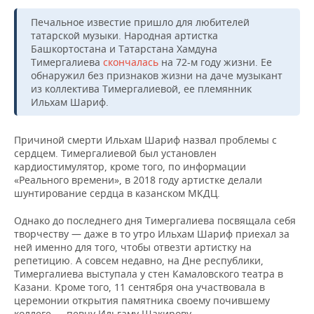
Печальное известие пришло для любителей
татарской музыки. Народная артистка
Башкортостана и Татарстана Хамдуна
Тимергалиева
скончалась
на 72-м году жизни. Ее
обнаружил без признаков жизни на даче музыкант
из коллектива Тимергалиевой, ее племянник
Ильхам Шариф.
Причиной смерти Ильхам Шариф назвал проблемы с
сердцем. Тимергалиевой был установлен
кардиостимулятор, кроме того, по информации
«Реального времени», в 2018 году артистке делали
шунтирование сердца в казанском МКДЦ.
Однако до последнего дня Тимергалиева посвящала себя
творчеству — даже в то утро Ильхам Шариф приехал за
ней именно для того, чтобы отвезти артистку на
репетицию. А совсем недавно, на Дне республики,
Тимергалиева выступала у стен Камаловского театра в
Казани. Кроме того, 11 сентября она участвовала в
церемонии открытия памятника своему почившему
коллеге — певцу Ильгаму Шакирову.