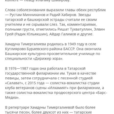
Слова соболезнования выразили главы обеих республик
— Рустам Минниханов и Радий Хабиров. Звезды
татарской и башкирской эстрады считали ее своим
учителем и не скрывали слез. Так, комментариями,
полными грусти, отметились Ришат Тухватуллин, Элвин
Грей (Радик Юльякшин), Айдар Галимов и другие.
Хамдуна Тимергалиева родилась в 1949 году в селе
Кутлиярово Бураевского района БАССР. Она окончила
Башкирское культурно-просветительное училище по
специальности «Дирижер хора».
В 1976—1987 годах она работала в Татарской
государственной филармонии им. Тукая в качестве
певицы, затем сотрудничала с песенной студией
«Салават», с 2015 года — солистка-вокалистка студии
клуба ветеранов сцены «Илхамият» при филармонии, а
также солистка-вокалистка продюсерского центра «Барс-
Медиа».
В репертуаре Хамдуны Тимергалиевой было более
тысячи песен, более двухсот из них — татарские