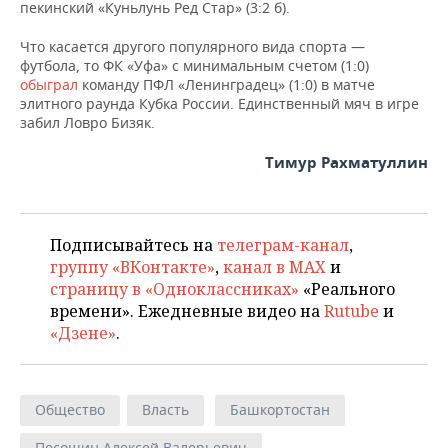
пекинский «Куньлунь Ред Стар» (3:2 б).
Что касается другого популярного вида спорта —
футбола, то ФК «Уфа» с минимальным счетом (1:0)
обыграл
команду ПФЛ «Ленинградец» (1:0) в матче
элитного раунда Кубка России. Единственный мяч в игре
забил Ловро Бизяк.
Тимур Рахматуллин
Подписывайтесь на
телеграм-канал
,
группу «ВКонтакте»
,
канал в MAX
и
страницу в «Одноклассниках»
«Реального
времени». Ежедневные видео на
Rutube
и
«Дзене»
.
Общество
Власть
Башкортостан
Песошин Алексей Валерьевич