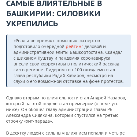
ВОДНЫЕ ВИДЫ СПОРТА
ОБРАЗОВАНИЕ
САМЫЕ ВЛИЯТЕЛЬНЫЕ В
БАШКИРИИ: СИЛОВИКИ
ХОККЕЙ С МЯЧОМ
ПРОИСШЕСТВИЯ
УКРЕПИЛИСЬ
«Реальное время» с помощью экспертов
подготовило очередной
рейтинг
деловой и
административной элиты Башкортостана. Скандал
с шиханом Куштау и пандемия коронавируса
внесли свои коррективы в политический расклад
сил в регионе. Лидером топ-100 ожидаемо стал
глава республики Радий Хабиров, несмотря на
слухи о его возможной отставке на фоне протестов.
Однако вторым по влиятельности стал Андрей Назаров,
который на этой неделе стал премьером (о нем чуть
ниже). Он обошел главу администрации главы РБ
Александра Сидякина, который спустился на третью
строчку «хит-парада».
В десятку людей с сильным влиянием попали и четыре