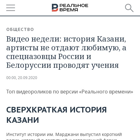
РЕГИОНЫ
ОБЩЕСТВО
Видео недели: история Казани,
БАШКОРТОСТАН
НОВОСТИ
артисты не отдают любимую, а
ТАТАРСТАН
АНАЛИТИКА
спецназовцы России и
Белоруссии проводят учения
УДМУРТИЯ
НОВОСТИ АНАЛИТИКИ
ЭКОНОМИКА
00:00, 20.09.2020
ДЕКЛАРАЦИИ О ДОХОДАХ
НОВОСТИ ЭКОНОМИКИ
ПРОМЫШЛЕННОСТЬ
Топ видеороликов по версии «Реального времени»
КОРОЛИ ГОСЗАКАЗА ПФО
ФИНАНСЫ
НОВОСТИ
НЕДВИЖИМОСТЬ
ПРОМЫШЛЕННОСТИ
СВЕРХКРАТКАЯ ИСТОРИЯ
ВУЗЫ ТАТАРСТАНА
БАНКИ
НОВОСТИ НЕДВИЖИМОСТИ
АВТО
АГРОПРОМ
КАЗАНИ
КОМУ ПРИНАДЛЕЖАТ
БЮДЖЕТ
НОВОСТИ АВТО
БИЗНЕС
ТОРГОВЫЕ ЦЕНТРЫ
МАШИНОСТРОЕНИЕ
ТАТАРСТАНА
Институт истории им. Марджани выпустил короткий
ИНВЕСТИЦИИ
НОВОСТИ БИЗНЕСА
ТЕХНОЛОГИИ