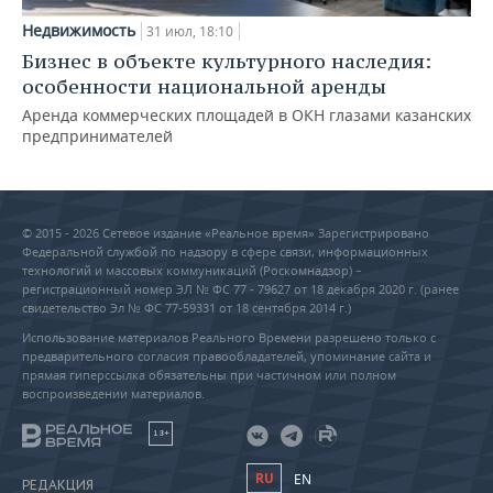
Недвижимость
31 июл, 18:10
Бизнес в объекте культурного наследия:
особенности национальной аренды
Аренда коммерческих площадей в ОКН глазами казанских
предпринимателей
© 2015 - 2026 Сетевое издание «Реальное время» Зарегистрировано
Федеральной службой по надзору в сфере связи, информационных
технологий и массовых коммуникаций (Роскомнадзор) –
регистрационный номер ЭЛ № ФС 77 - 79627 от 18 декабря 2020 г. (ранее
свидетельство Эл № ФС 77-59331 от 18 сентября 2014 г.)
Использование материалов Реального Времени разрешено только с
предварительного согласия правообладателей, упоминание сайта и
прямая гиперссылка обязательны при частичном или полном
воспроизведении материалов.
18+
RU
EN
РЕДАКЦИЯ