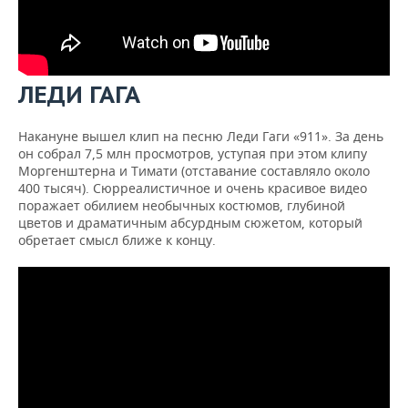
ЛЕДИ ГАГА
Накануне вышел клип на песню Леди Гаги «911». За день
он собрал 7,5 млн просмотров, уступая при этом клипу
Моргенштерна и Тимати (отставание составляло около
400 тысяч). Сюрреалистичное и очень красивое видео
поражает обилием необычных костюмов, глубиной
цветов и драматичным абсурдным сюжетом, который
обретает смысл ближе к концу.