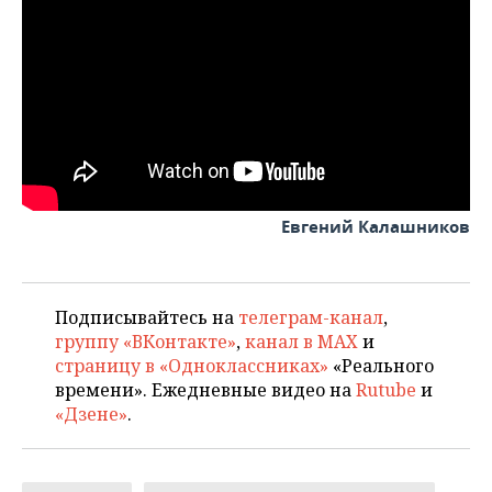
Евгений Калашников
Подписывайтесь на
телеграм-канал
,
группу «ВКонтакте»
,
канал в MAX
и
страницу в «Одноклассниках»
«Реального
времени». Ежедневные видео на
Rutube
и
«Дзене»
.