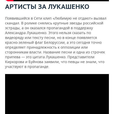
ВОДНЫЕ ВИДЫ СПОРТА
ОБРАЗОВАНИЕ
АРТИСТЫ ЗА ЛУКАШЕНКО
ХОККЕЙ С МЯЧОМ
ПРОИСШЕСТВИЯ
Появившийся в Сети клип «Любимую не отдают» вызвал
скандал. В ролике снялись крупные звезды российской
эстрады, а он оказался пропагандой в поддержку
Александра Лукашенко. Этого нельзя сказать по
видеоряду или тексту песни, но в конце появляется
красно-зеленый флаг Белоруссии, а это сегодня точно
определяет принадлежность к оппозиции или
сторонникам власти. Название песни и одна из строчек
припева — это цитата Лукашенко. Представители
Киркорова и Буйнова заявили, что певцы не знали, что
участвуют в пропаганде.