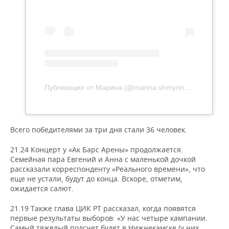
Публикация от Марина (@marina.shmyrina)
13 Сен 20
Всего победителями за три дня стали 36 человек.
21.24 Концерт у «Ак Барс Арены» продолжается.
Семейная пара Евгений и Анна с маленькой дочкой
рассказали корреспонденту «Реального времени», что
еще не устали, будут до конца. Вскоре, отметим,
ожидается салют.
21.19 Также глава ЦИК РТ рассказал, когда появятся
первые результаты выборов: «У нас четыре кампании.
Самый тяжелый подсчет будет в Нижнекамске (у них