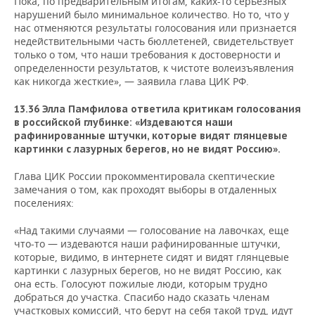
Пока, по предварительным итогам, каких-то серьезных
нарушений было минимальное количество. Но то, что у
нас отменяются результаты голосования или признается
недействительными часть бюллетеней, свидетельствует
только о том, что наши требования к достоверности и
определенности результатов, к чистоте волеизъявления
как никогда жесткие», — заявила глава ЦИК РФ.
13.36 Элла Памфилова ответила критикам голосования
в российской глубинке: «Издеваются наши
рафинированные штучки, которые видят глянцевые
картинки с лазурных берегов, но не видят Россию».
Глава ЦИК России прокомментировала скептические
замечания о том, как проходят выборы в отдаленных
поселениях:
«Над такими случаями — голосование на лавочках, еще
что-то — издеваются наши рафинированные штучки,
которые, видимо, в интернете сидят и видят глянцевые
картинки с лазурных берегов, но не видят Россию, как
она есть. Голосуют пожилые люди, которым трудно
добраться до участка. Спасибо надо сказать членам
участковых комиссий, что берут на себя такой труд, идут