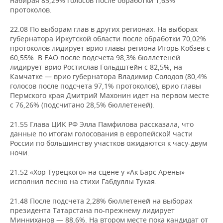
набирая 85,29% голосов после обработки 1,63%
протоколов.
22.08 По выборам глав в других регионах. На выборах
губернатора Иркутской области после обработки 70,02%
протоколов лидирует врио главы региона Игорь Кобзев с
60,55%. В ЕАО после подсчета 98,3% бюллетеней
лидирует врио Ростислав Гольдштейн с 82,5%, на
Камчатке — врио губернатора Владимир Солодов (80,4%
голосов после подсчета 97,1% протоколов), врио главы
Пермского края Дмитрий Махонин идет на первом месте
с 76,26% (подсчитано 28,5% бюллетеней).
21.55 Глава ЦИК РФ Элла Памфилова рассказала, что
данные по итогам голосования в европейской части
России по большинству участков ожидаются к часу-двум
ночи.
21.52 «Хор Турецкого» на сцене у «Ак Барс Арены»
исполнил песню на стихи Габдуллы Тукая.
21.48 После подсчета 2,28% бюллетеней на выборах
президента Татарстана по-прежнему лидирует
Минниханов — 88,6%. На втором месте пока кандидат от