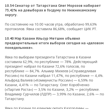
10.54 Сенатор от Татарстана Олег Морозов набирает
73,42% на довыборах в Госдуму по Нижнекамскому
округу.
По состоянию на 10.00 часов утра, обработано 99,63%
протоколов. Явка составила 86,68%, сообщает ЦИК РТ.
10.40 Мэр Казани Ильсур Метшин объявил
предварительные итоги выборов сегодня на «деловом
понедельнике».
Явка по выборам президента Татарстана в Казани
составила 62,9%, по республике — 78%. Действующий
президент набрал по Казани 72,6% голосов, по
республике — 84,7%. Альмир Михеев («Справедливая
Россия») по Казани набрал 11,47%, по республике — 4,4%.
Альфред Валиев («Коммунисты России») — 6,59% по
Казани, 4,41% — по Татарстану. Олег Коробченко
(«Партия Роста») — 3,5% по Казани, 3,2% — республике.
Владимир Сурчилов (ЛДПР) — 3,99% по Казани, 2,6% — по
Татарстану.
Явка по Казани по единому округу Казгордумы —