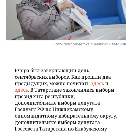
НЕФТЕХИМИЯ
РОЗНИЧНАЯ ТОРГОВЛЯ
НОВОСТИ ТЕХНОЛОГИЙ
МЕРОПРИЯТИЯ
НЕФТЬ
ТРАНСПОРТ
IT
НОВОСТИ МЕРОПРИЯТИЙ
СПОРТ
ОПК
УСЛУГИ
МЕДИА
ВЫЕЗДНАЯ РЕДАКЦИЯ
НОВОСТИ СПОРТА
ОБЩЕСТВО
ЭНЕРГЕТИКА
Фото: realnoevremya.ru/Максим Платонов
ТЕЛЕКОММУНИКАЦИИ
БИЗНЕС-БРАНЧИ
ФУТБОЛ
НОВОСТИ ОБЩЕСТВА
ФОТОГАЛЕРЕЯ
ONLINE-КОНФЕРЕНЦИИ
ХОККЕЙ
ВЛАСТЬ
СЮЖЕТЫ
Вчера был завершающий день
сентябрьских выборов. Как прошли два
ОТКРЫТАЯ ЛЕКЦИЯ
БАСКЕТБОЛ
ИНФРАСТРУКТУРА
СПРАВОЧНИК
предыдущих, можно почитать
здесь
и
здесь
. В Татарстане закончились выборы
ВОЛЕЙБОЛ
ИСТОРИЯ
СПИСОК ПЕРСОН
ПОЛНАЯ ВЕРСИЯ
президента республики,
дополнительные выборы депутата
КИБЕРСПОРТ
КУЛЬТУРА
СПИСОК КОМПАНИЙ
Госдумы РФ по Нижнекамскому
одномандатному избирательному округу,
ФИГУРНОЕ КАТАНИЕ
МЕДИЦИНА
дополнительные выборы депутата
Госсовета Татарстана по Елабужскому