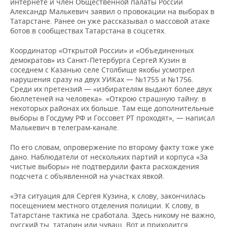
интернете и член Общественной палаты России
Александр Малькевич заявил о провокации на выборах в
Татарстане. Ранее он уже рассказывал о массовой атаке
ботов в сообществах Татарстана в соцсетях.
Координатор «Открытой России» и «Объединенных
демократов» из Санкт-Петербурга Сергей Кузин в
соседнем с Казанью селе Столбище якобы усмотрел
нарушения сразу на двух УИКах — №1755 и №1756.
Среди их претензий — «избирателям выдают более двух
бюллетеней на человека». «Открою страшную тайну: в
некоторых районах их больше. Там еще дополнительные
выборы в Госдуму РФ и Госсовет РТ проходят», — написал
Малькевич в телеграм-канале.
По его словам, опровержение по второму факту тоже уже
дано. Наблюдатели от нескольких партий и корпуса «За
чистые выборы» не подтвердили факта расхождения
подсчета с объявленной на участках явкой.
«Эта ситуация для Сергея Кузина, к слову, закончилась
посещением местного отделения полиции. К слову, в
Татарстане тактика не сработала. Здесь никому не важно,
русский ты, татарин или чуваш. Вот и приходится