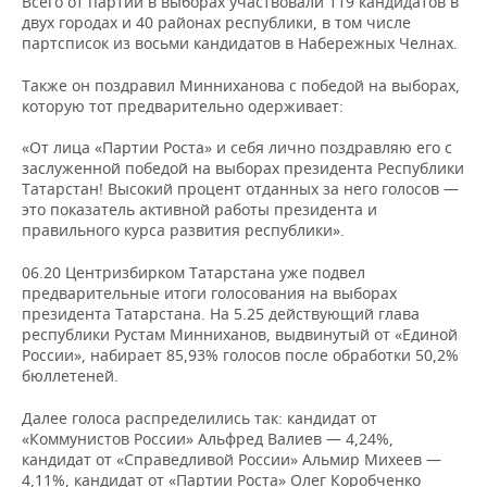
Всего от партии в выборах участвовали 119 кандидатов в
двух городах и 40 районах республики, в том числе
партсписок из восьми кандидатов в Набережных Челнах.
Также он поздравил Минниханова с победой на выборах,
которую тот предварительно одерживает:
«От лица «Партии Роста» и себя лично поздравляю его с
заслуженной победой на выборах президента Республики
Татарстан! Высокий процент отданных за него голосов —
это показатель активной работы президента и
правильного курса развития республики».
06.20 Центризбирком Татарстана уже подвел
предварительные итоги голосования на выборах
президента Татарстана. На 5.25 действующий глава
республики Рустам Минниханов, выдвинутый от «Единой
России», набирает 85,93% голосов после обработки 50,2%
бюллетеней.
Далее голоса распределились так: кандидат от
«Коммунистов России» Альфред Валиев — 4,24%,
кандидат от «Справедливой России» Альмир Михеев —
4,11%, кандидат от «Партии Роста» Олег Коробченко