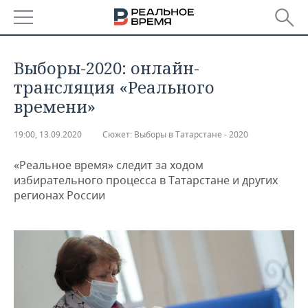
РЕГИОНЫ
Выборы-2020: онлайн-
БАШКОРТОСТАН
НОВОСТИ
трансляция «Реального
времени»
ТАТАРСТАН
АНАЛИТИКА
19:00, 13.09.2020
Сюжет:
Выборы в Татарстане - 2020
УДМУРТИЯ
НОВОСТИ АНАЛИТИКИ
ЭКОНОМИКА
«Реальное время» следит за ходом
ДЕКЛАРАЦИИ О ДОХОДАХ
НОВОСТИ ЭКОНОМИКИ
ПРОМЫШЛЕННОСТЬ
избирательного процесса в Татарстане и других
регионах России
КОРОЛИ ГОСЗАКАЗА ПФО
ФИНАНСЫ
НОВОСТИ
НЕДВИЖИМОСТЬ
ПРОМЫШЛЕННОСТИ
ВУЗЫ ТАТАРСТАНА
БАНКИ
НОВОСТИ НЕДВИЖИМОСТИ
АВТО
АГРОПРОМ
КОМУ ПРИНАДЛЕЖАТ
БЮДЖЕТ
НОВОСТИ АВТО
БИЗНЕС
ТОРГОВЫЕ ЦЕНТРЫ
МАШИНОСТРОЕНИЕ
ТАТАРСТАНА
ИНВЕСТИЦИИ
НОВОСТИ БИЗНЕСА
ТЕХНОЛОГИИ