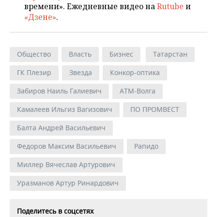
времени». Ежедневные видео на
Rutube
и
«Дзене»
.
Общество
Власть
Бизнес
Татарстан
ГК Плезир
Звезда
Конкор-оптика
Забиров Наиль Галиевич
АТМ-Волга
Камалеев Ильгиз Вагизович
ПО ПРОМВЕСТ
Балта Андрей Васильевич
Федоров Максим Васильевич
Рапидо
Миллер Вячеслав Артурович
Уразманов Артур Ринардович
Поделитесь в соцсетях