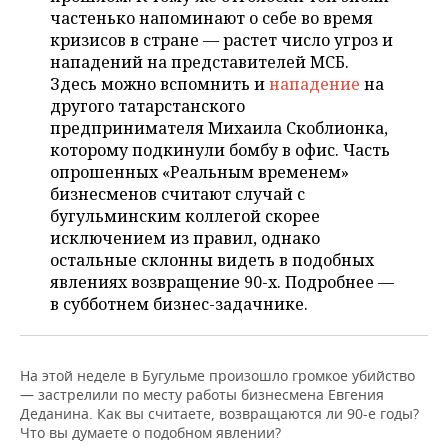
НЕФТЕХИМИЯ
частенько напоминают о себе во время
РОЗНИЧНАЯ ТОРГОВЛЯ
НОВОСТИ ТЕХНОЛОГИЙ
МЕРОПРИЯТИЯ
кризисов в стране — растет число угроз и
НЕФТЬ
нападений на представителей МСБ.
ТРАНСПОРТ
IT
НОВОСТИ МЕРОПРИЯТИЙ
Здесь можно вспомнить и
нападение
на
СПОРТ
ОПК
другого татарстанского
предпринимателя Михаила Скоблионка,
УСЛУГИ
МЕДИА
ВЫЕЗДНАЯ РЕДАКЦИЯ
НОВОСТИ СПОРТА
ОБЩЕСТВО
ЭНЕРГЕТИКА
которому подкинули бомбу в офис. Часть
опрошенных «Реальным временем»
ТЕЛЕКОММУНИКАЦИИ
БИЗНЕС-БРАНЧИ
ФУТБОЛ
НОВОСТИ ОБЩЕСТВА
ФОТОГАЛЕРЕЯ
бизнесменов считают случай с
бугульминским коллегой скорее
ONLINE-КОНФЕРЕНЦИИ
ХОККЕЙ
ВЛАСТЬ
СЮЖЕТЫ
исключением из правил, однако
остальные склонны видеть в подобных
ОТКРЫТАЯ ЛЕКЦИЯ
БАСКЕТБОЛ
ИНФРАСТРУКТУРА
СПРАВОЧНИК
явлениях возвращение 90-х. Подробнее —
в субботнем бизнес-задачнике.
ВОЛЕЙБОЛ
ИСТОРИЯ
СПИСОК ПЕРСОН
ПОЛНАЯ ВЕРСИЯ
КИБЕРСПОРТ
КУЛЬТУРА
СПИСОК КОМПАНИЙ
На этой неделе в Бугульме произошло громкое убийство
— застрелили по месту работы бизнесмена Евгения
ФИГУРНОЕ КАТАНИЕ
МЕДИЦИНА
Деданина. Как вы считаете, возвращаются ли 90-е годы?
Что вы думаете о подобном явлении?