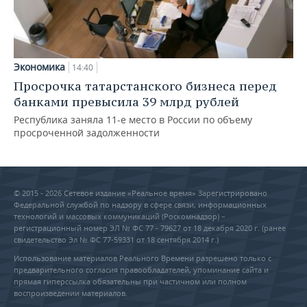
Экономика
14:40
Просрочка татарстанского бизнеса перед
банками превысила 39 млрд рублей
Республика заняла 11-е место в России по объему
просроченной задолженности
© 2015 - 2026 Сетевое издание «Реальное время» Зарегистрировано
Федеральной службой по надзору в сфере связи, информационных
технологий и массовых коммуникаций (Роскомнадзор) –
регистрационный номер ЭЛ № ФС 77 - 79627 от 18 декабря 2020 г. (ранее
свидетельство Эл № ФС 77-59331 от 18 сентября 2014 г.)
Использование материалов Реального Времени разрешено только с
предварительного согласия правообладателей, упоминание сайта и
прямая гиперссылка обязательны при частичном или полном
воспроизведении материалов.