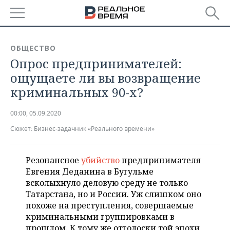
РЕГИОНЫ
ОБЩЕСТВО
Опрос предпринимателей:
БАШКОРТОСТАН
НОВОСТИ
ощущаете ли вы возвращение
ТАТАРСТАН
АНАЛИТИКА
криминальных 90-х?
УДМУРТИЯ
НОВОСТИ АНАЛИТИКИ
ЭКОНОМИКА
00:00, 05.09.2020
Сюжет:
Бизнес-задачник «Реального времени»
ДЕКЛАРАЦИИ О ДОХОДАХ
НОВОСТИ ЭКОНОМИКИ
ПРОМЫШЛЕННОСТЬ
КОРОЛИ ГОСЗАКАЗА ПФО
ФИНАНСЫ
НОВОСТИ
НЕДВИЖИМОСТЬ
Резонансное
убийство
предпринимателя
ПРОМЫШЛЕННОСТИ
Евгения Деданина в Бугульме
ВУЗЫ ТАТАРСТАНА
БАНКИ
НОВОСТИ НЕДВИЖИМОСТИ
АВТО
всколыхнуло деловую среду не только
АГРОПРОМ
Татарстана, но и России. Уж слишком оно
КОМУ ПРИНАДЛЕЖАТ
БЮДЖЕТ
НОВОСТИ АВТО
БИЗНЕС
похоже на преступления, совершаемые
ТОРГОВЫЕ ЦЕНТРЫ
МАШИНОСТРОЕНИЕ
криминальными группировками в
ТАТАРСТАНА
ИНВЕСТИЦИИ
НОВОСТИ БИЗНЕСА
ТЕХНОЛОГИИ
прошлом. К тому же отголоски той эпохи