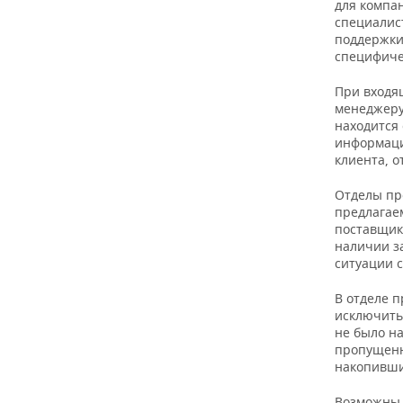
для компа
специалист
поддержки
специфиче
При входя
менеджеру 
находится 
информаци
клиента, о
Отделы пр
предлагае
поставщика
наличии з
ситуации с
В отделе 
исключить
не было н
пропущенн
накопивши
Возможны 