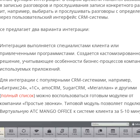
я записью разговоров и прослушивания записи конкретного ра
лит, например, выбирать и прослушивать разговоры с определ
через пользовательский интерфейс CRM-системы.
ce предлагает два варианта интеграции:
Интеграция выполняется специалистами клиента или
привлеченными программистами. Создается кастомизированн
решение, учитывающее особенности бизнес-процессов компан
используемых приложений.
Для интеграции с популярными CRM-системами, например,
«Битрикс24», «1С», amoCRM, SugarCRM, «Мегаплан» и другими
(
полный список
) можно воспользоваться готовым модулем от
компании «Простые звонки». Типовой модуль позволяет подкл
Виртуальную АТС MANGO OFFICE к системе клиента за 5-10 мин