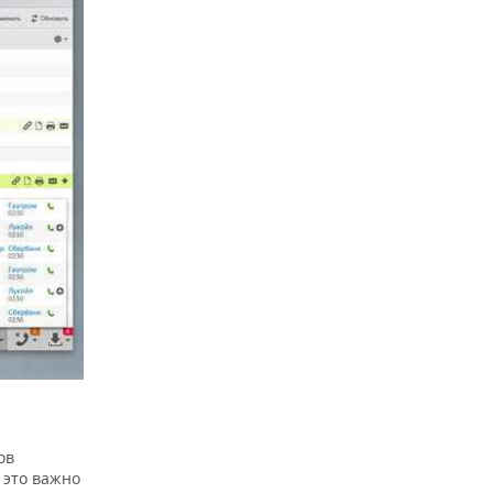
ов
 это важно