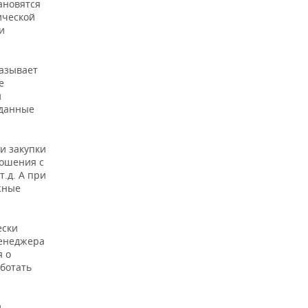
ановятся
ической
и
азывает
е
и
 данные
и закупки
ношения с
.д. А при
жные
ески
менеджера
я о
ботать
,