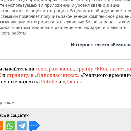
тей используемых ей приложений и уровня квалификации
стов, выполняющих интеграцию. В целом же объединение тел
истемами позволяет получить законченное комплексное решени
оммуникации интегрированы в ключевые бизнес-процессы комп
ожность автоматизировать решение многих задач и повысить
ность работы.
Интернет-газета «Реальн
исывайтесь на
телеграм-канал
,
группу «ВКонтакте»
,
к
X
и
страницу в «Одноклассниках»
«Реального времени»
невные видео на
Rutube
и
«Дзене»
.
 рекламы
сь в соцсетях