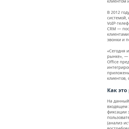
ВОДНЫЕ ВИДЫ СПОРТА
ОБРАЗОВАНИЕ
клиентом и
В 2012 год
ХОККЕЙ С МЯЧОМ
ПРОИСШЕСТВИЯ
системой,
VoIP-теле
CRM — пос
клиентами
звонки и 
«Сегодня 
рынке», —
Office пре
интегриро
приложени
клиентов,
Как это
На данный
входящем 
фиксации 
пользоват
(анализ и
востребов