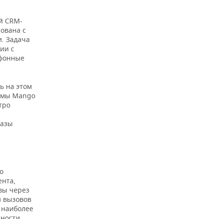
ой CRM-
ована с
. Задача
ии с
ефонные
ь на этом
темы Mango
тро
базы
о
ента,
вы через
и вызовов
 наиболее
жности