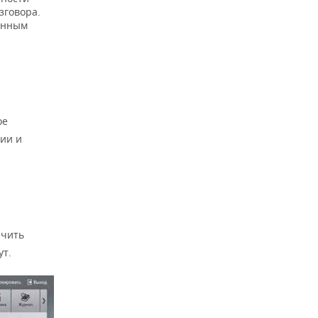
зговора.
енным
ое
ии и
ючить
ут.