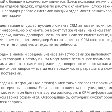
ний с большим количеством клиентов. Здесь
пользователями ст
ы отделов продаж, отделов по работе с клиентами, служб техн
. Благодаря работе с системой каждый отдел может решать сво
ские задачи.
щем вызове от существующего клиента CRM автоматически пок
информацию о клиенте, он может тут же узнать, на каком этап
сделка, каковы договоренности по ней. Если же клиент новый, 
и о нем еще нет, менеджер быстро занесет в CRM контактные
тметит его профиль и текущие потребности.
одаж в малом и среднем бизнесе зачастую сами же выполняют 
мых товаров. Поэтому в CRM могут также вестись все взаимоот
ми, их контактная информация, договоренности о поставках и т
аписи разговоров — всегда есть возможность разрешить и сло
 поставками.
продаж интеграция CRM с телефонией также позволяет практич
 потерянные вызовы. Если звонок от клиента поступил, когда 
а месте или он был занят другим разговором, в CRM информаци
ом звонке сохранится. Освободившись, сотрудник сможет обра
еся запросы.
и другие сценарии, которые зависят от потребностей компании