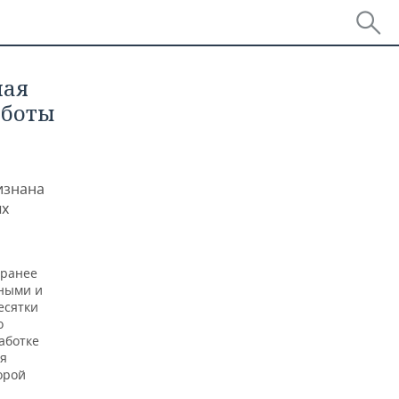
ная
аботы
изнана
ых
 ранее
бными и
есятки
о
аботке
ия
орой