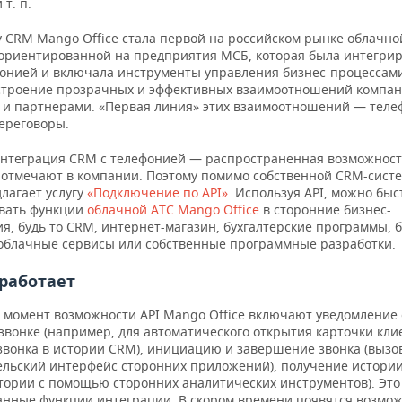
 т. п.
у CRM Mango Office стала первой на российском рынке облачн
 ориентированной на предприятия МСБ, которая была интегрир
фонией и включала инструменты управления бизнес-процессами
троение прозрачных и эффективных взаимоотношений компан
 и партнерами. «Первая линия» этих взаимоотношений — тел
переговоры.
интеграция CRM с телефонией — распространенная возможност
 отмечают в компании. Поэтому помимо собственной CRM-сис
длагает услугу
«Подключение по API»
. Используя API, можно быс
вать функции
облачной АТС Mango Office
в сторонние бизнес-
я, будь то CRM, интернет-магазин, бухгалтерские программы, 
 облачные сервисы или собственные программные разработки.
 работает
 момент возможности API Mango Office включают уведомление 
звонке (например, для автоматического открытия карточки кли
звонка в истории CRM), инициацию и завершение звонка (вызо
ельский интерфейс сторонних приложений), получение истори
стории с помощью сторонних аналитических инструментов). Это
анные функции интеграции. В скором времени появятся возмо