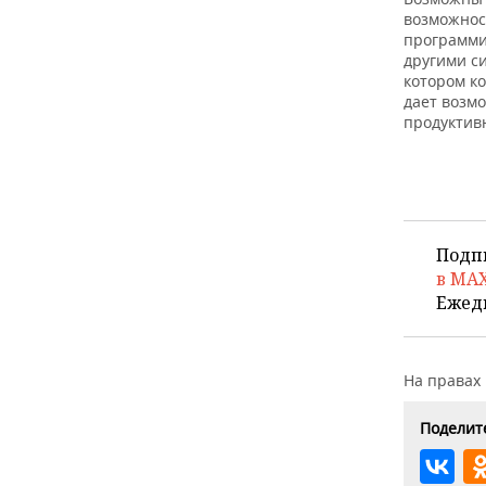
возможнос
программи
другими с
котором к
дает возм
продуктив
Подп
в MA
Ежед
На правах
Поделите