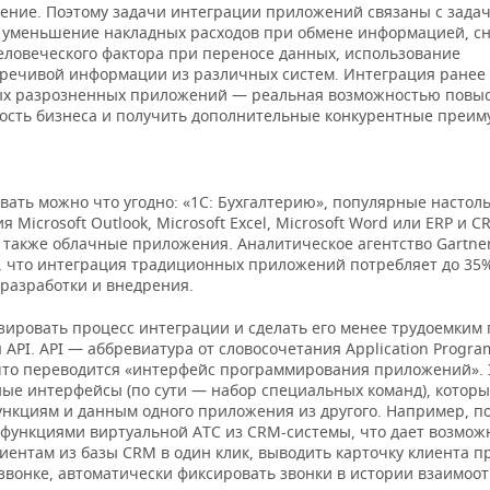
ение. Поэтому задачи интеграции приложений связаны с зада
 уменьшение накладных расходов при обмене информацией, с
еловеческого фактора при переносе данных, использование
речивой информации из различных систем. Интеграция ранее
х разрозненных приложений — реальная возможностью повы
ость бизнеса и получить дополнительные конкурентные преим
вать можно что угодно: «1С: Бухгалтерию», популярные настол
 Microsoft Outlook, Microsoft Excel, Microsoft Word или ERP и C
а также облачные приложения. Аналитическое агентство Gartne
, что интеграция традиционных приложений потребляет до 35
 разработки и внедрения.
зировать процесс интеграции и сделать его менее трудоемким 
 API. API — аббревиатура от словосочетания Application Progr
, что переводится «интерфейс программирования приложений». 
ые интерфейсы (по сути — набор специальных команд), котор
функциям и данным одного приложения из другого. Например, п
 функциями виртуальной АТС из
CRM-системы, что дает возмож
иентам из базы CRM в один клик, выводить карточку клиента п
звонке, автоматически фиксировать звонки в истории взаимоо