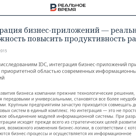
рация бизнес-приложений — реаль
жность повысить продуктивность р
2015
 исследованиям IDC, интеграция бизнес-приложений пр
 приоритетной областью современных информационн
ий
азвития бизнеса компании прежние технологические решения,
я передовыми и универсальными, становятся все более неудо
ми. Крупным предприятиям зачастую приходится совмещать д
овых систем в единый комплекс. Но интеграция — это не прост
кое объединение модулей информационной системы. При разр
НА
грации исходят прежде всего из стратегических целей развит
я, возможного изменения бизнес-логики, в соответствии с кот
ются бизнес-процессы и осуществляется их информационное