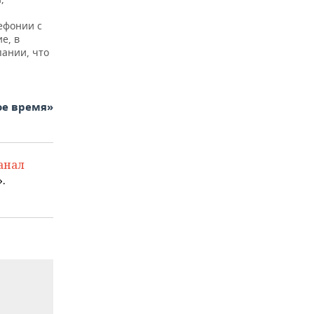
ефонии с
е, в
ании, что
ое время»
анал
.