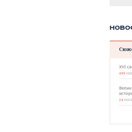
НОВО
Сюж
XVI с
499
МА
Велик
истор
24
МАТ