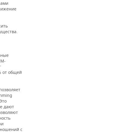
чами
нижение
сить
ущества.
ьные
RM-
r
% от общей
позволяет
amming
Э
то
ые дают
озволяют
ность
ри
тношений с