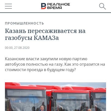
РЕГИОНЫ
ПРОМЫШЛЕННОСТЬ
Казань пересаживается на
БАШКОРТОСТАН
НОВОСТИ
газобусы КАМАЗа
ТАТАРСТАН
АНАЛИТИКА
00:00, 27.08.2020
УДМУРТИЯ
НОВОСТИ АНАЛИТИКИ
ЭКОНОМИКА
Казанские власти закупили новую партию
ДЕКЛАРАЦИИ О ДОХОДАХ
НОВОСТИ ЭКОНОМИКИ
ПРОМЫШЛЕННОСТЬ
автобусов полностью на газу. Как это отразится на
стоимости проезда в будущем году?
КОРОЛИ ГОСЗАКАЗА ПФО
ФИНАНСЫ
НОВОСТИ
НЕДВИЖИМОСТЬ
ПРОМЫШЛЕННОСТИ
ВУЗЫ ТАТАРСТАНА
БАНКИ
НОВОСТИ НЕДВИЖИМОСТИ
АВТО
АГРОПРОМ
КОМУ ПРИНАДЛЕЖАТ
БЮДЖЕТ
НОВОСТИ АВТО
БИЗНЕС
ТОРГОВЫЕ ЦЕНТРЫ
МАШИНОСТРОЕНИЕ
ТАТАРСТАНА
ИНВЕСТИЦИИ
НОВОСТИ БИЗНЕСА
ТЕХНОЛОГИИ