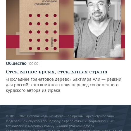
Общество
00:00
Стеклянное время, стеклянная страна
«Последнее гранатовое дерево» Бахтияра Али — редкий
для российского книжного поля перевод современного
курдского автора из Ирака
© 2015 - 2026 Сетевое издание «Реальное время» Зарегистрировано
Федеральной службой по надзору в сфере связи, информационных
технологий и массовых коммуникаций (Роскомнадзор) –
регистрационный номер ЭЛ № ФС 77 - 79627 от 18 декабря 2020 г. (ранее