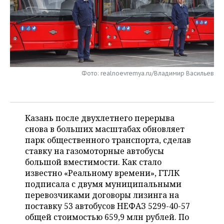
НЕФТЕХИМИЯ
РОЗНИЧНАЯ ТОРГОВЛЯ
НОВОСТИ ТЕХНОЛОГИЙ
МЕРОПРИЯТИЯ
НЕФТЬ
ТРАНСПОРТ
IT
НОВОСТИ МЕРОПРИЯТИЙ
СПОРТ
ОПК
УСЛУГИ
МЕДИА
ВЫЕЗДНАЯ РЕДАКЦИЯ
НОВОСТИ СПОРТА
ОБЩЕСТВО
ЭНЕРГЕТИКА
Фото: realnoevremya.ru/Владимир Васильев
ТЕЛЕКОММУНИКАЦИИ
БИЗНЕС-БРАНЧИ
ФУТБОЛ
НОВОСТИ ОБЩЕСТВА
ФОТОГАЛЕРЕЯ
ONLINE-КОНФЕРЕНЦИИ
ХОККЕЙ
ВЛАСТЬ
СЮЖЕТЫ
Казань после двухлетнего перерыва
снова в больших масштабах обновляет
ОТКРЫТАЯ ЛЕКЦИЯ
БАСКЕТБОЛ
ИНФРАСТРУКТУРА
СПРАВОЧНИК
парк общественного транспорта, сделав
ставку на газомоторные автобусы
ВОЛЕЙБОЛ
ИСТОРИЯ
СПИСОК ПЕРСОН
ПОЛНАЯ ВЕРСИЯ
большой вместимости. Как стало
известно «Реальному времени», ГТЛК
КИБЕРСПОРТ
КУЛЬТУРА
СПИСОК КОМПАНИЙ
подписала с двумя муниципальными
перевозчиками договоры лизинга на
ФИГУРНОЕ КАТАНИЕ
МЕДИЦИНА
поставку 53 автобусов НЕФАЗ 5299-40-57
общей стоимостью 659,9 млн рублей. По