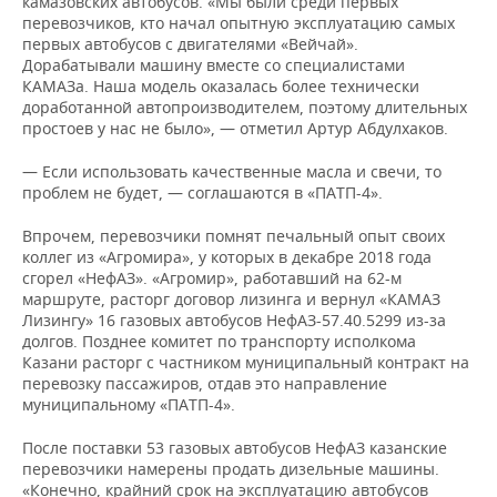
камазовских автобусов. «Мы были среди первых
перевозчиков, кто начал опытную эксплуатацию самых
первых автобусов с двигателями «Вейчай».
Дорабатывали машину вместе со специалистами
КАМАЗа. Наша модель оказалась более технически
доработанной автопроизводителем, поэтому длительных
простоев у нас не было», — отметил Артур Абдулхаков.
— Если использовать качественные масла и свечи, то
проблем не будет, — соглашаются в «ПАТП-4».
Впрочем, перевозчики помнят печальный опыт своих
коллег из «Агромира», у которых в декабре 2018 года
сгорел «НефАЗ». «Агромир», работавший на 62-м
маршруте, расторг договор лизинга и вернул «КАМАЗ
Лизингу» 16 газовых автобусов НефАЗ-57.40.5299 из-за
долгов. Позднее комитет по транспорту исполкома
Казани расторг с частником муниципальный контракт на
перевозку пассажиров, отдав это направление
муниципальному «ПАТП-4».
После поставки 53 газовых автобусов НефАЗ казанские
перевозчики намерены продать дизельные машины.
«Конечно, крайний срок на эксплуатацию автобусов