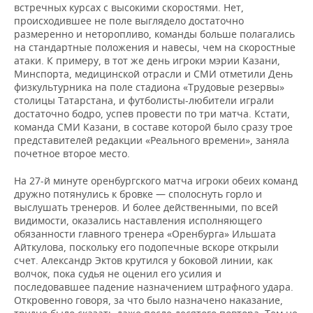
встречных курсах с высокими скоростями. Нет,
происходившее не поле выглядело достаточно
размеренно и неторопливо, команды больше полагались
на стандартные положения и навесы, чем на скоростные
атаки. К примеру, в тот же день игроки мэрии Казани,
Минспорта, медицинской отрасли и СМИ отметили День
физкультурника на поле стадиона «Трудовые резервы»
столицы Татарстана, и футболисты-любители играли
достаточно бодро, успев провести по три матча. Кстати,
команда СМИ Казани, в составе которой было сразу трое
представителей редакции «Реального времени», заняла
почетное второе место.
На 27-й минуте оренбургского матча игроки обеих команд
дружно потянулись к бровке — сполоснуть горло и
выслушать тренеров. И более действенными, по всей
видимости, оказались наставления исполняющего
обязанности главного тренера «Оренбурга» Ильшата
Айткулова, поскольку его подопечные вскоре открыли
счет. Александр Эктов крутился у боковой линии, как
волчок, пока судья не оценил его усилия и
последовавшее падение назначением штрафного удара.
Откровенно говоря, за что было назначено наказание,