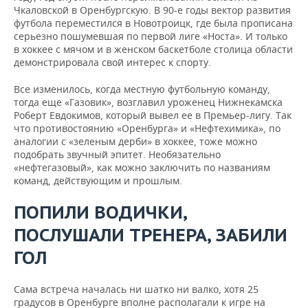
ВОДНЫЕ ВИДЫ СПОРТА
ОБРАЗОВАНИЕ
Чкаловской в Оренбургскую. В 90-е годы вектор развития
футбола переместился в Новотроицк, где была прописана
ХОККЕЙ С МЯЧОМ
ПРОИСШЕСТВИЯ
серьезно пошумевшая по первой лиге «Носта». И только
в хоккее с мячом и в женском баскетболе столица области
демонстрировала свой интерес к спорту.
Все изменилось, когда местную футбольную команду,
тогда еще «Газовик», возглавил уроженец Нижнекамска
Роберт Евдокимов, который вывел ее в Премьер-лигу. Так
что противостоянию «Оренбурга» и «Нефтехимика», по
аналогии с «зеленым дерби» в хоккее, тоже можно
подобрать звучный эпитет. Необязательно
«нефтегазовый», как можно заключить по названиям
команд, действующим и прошлым.
ПОПИЛИ ВОДИЧКИ,
ПОСЛУШАЛИ ТРЕНЕРА, ЗАБИЛИ
ГОЛ
Сама встреча началась ни шатко ни валко, хотя 25
градусов в Оренбурге вполне располагали к игре на