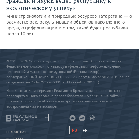
граждан и науки ведет республику к
экологическому успеху»
Министр экологии и природных ресурсов Татарстана — о
расчистке рек, рекультивации объектов накопленного
вреда, о цифровизации и о том, какой будет республика
через 10 лет
© 2015 - 2026 Сетевое издание «Реальное время» Зарегистрировано
Федеральной службой по надзору в сфере связи, информационных
технологий и массовых коммуникаций (Роскомнадзор) –
регистрационный номер ЭЛ № ФС 77 - 79627 от 18 декабря 2020 г. (ранее
свидетельство Эл № ФС 77-59331 от 18 сентября 2014 г.)
Использование материалов Реального Времени разрешено только с
предварительного согласия правообладателей, упоминание сайта и
прямая гиперссылка обязательны при частичном или полном
воспроизведении материалов.
18+
RU
EN
РЕДАКЦИЯ