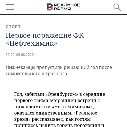
РЕГИОНЫ
СПОРТ
Первое поражение ФК
БАШКОРТОСТАН
НОВОСТИ
«Нефтехимик»
ТАТАРСТАН
АНАЛИТИКА
00:00, 09.08.2020
УДМУРТИЯ
НОВОСТИ АНАЛИТИКИ
ЭКОНОМИКА
Нижнекамцы пропустили решающий гол после
ДЕКЛАРАЦИИ О ДОХОДАХ
НОВОСТИ ЭКОНОМИКИ
ПРОМЫШЛЕННОСТЬ
сомнительного штрафного
КОРОЛИ ГОСЗАКАЗА ПФО
ФИНАНСЫ
НОВОСТИ
НЕДВИЖИМОСТЬ
ПРОМЫШЛЕННОСТИ
Гол, забитый «Оренбургом» в середине
ВУЗЫ ТАТАРСТАНА
БАНКИ
НОВОСТИ НЕДВИЖИМОСТИ
АВТО
первого тайма вчерашней встречи с
АГРОПРОМ
нижнекамским «Нефтехимиком»,
КОМУ ПРИНАДЛЕЖАТ
БЮДЖЕТ
НОВОСТИ АВТО
БИЗНЕС
оказался единственным. «Реальное
ТОРГОВЫЕ ЦЕНТРЫ
МАШИНОСТРОЕНИЕ
время» рассказывает, как гостям
ТАТАРСТАНА
ИНВЕСТИЦИИ
НОВОСТИ БИЗНЕСА
ТЕХНОЛОГИИ
пришлось испить горечь поражения и