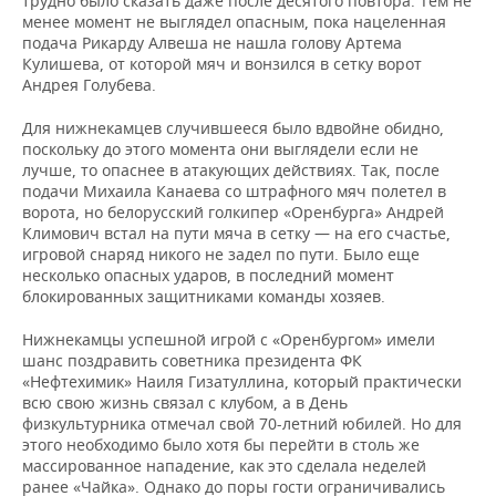
трудно было сказать даже после десятого повтора. Тем не
менее момент не выглядел опасным, пока нацеленная
подача Рикарду Алвеша не нашла голову Артема
Кулишева, от которой мяч и вонзился в сетку ворот
Андрея Голубева.
Для нижнекамцев случившееся было вдвойне обидно,
поскольку до этого момента они выглядели если не
лучше, то опаснее в атакующих действиях. Так, после
подачи Михаила Канаева со штрафного мяч полетел в
ворота, но белорусский голкипер «Оренбурга» Андрей
Климович встал на пути мяча в сетку — на его счастье,
игровой снаряд никого не задел по пути. Было еще
несколько опасных ударов, в последний момент
блокированных защитниками команды хозяев.
Нижнекамцы успешной игрой с «Оренбургом» имели
шанс поздравить советника президента ФК
«Нефтехимик» Наиля Гизатуллина, который практически
всю свою жизнь связал с клубом, а в День
физкультурника отмечал свой 70-летний юбилей. Но для
этого необходимо было хотя бы перейти в столь же
массированное нападение, как это сделала неделей
ранее «Чайка». Однако до поры гости ограничивались