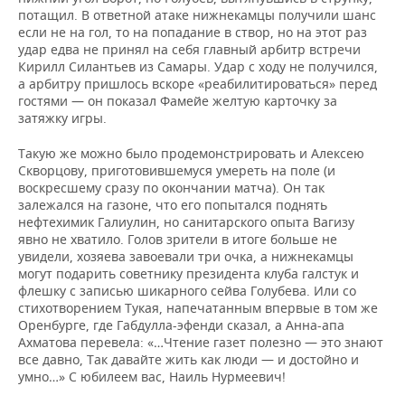
потащил. В ответной атаке нижнекамцы получили шанс
если не на гол, то на попадание в створ, но на этот раз
удар едва не принял на себя главный арбитр встречи
Кирилл Силантьев из Самары. Удар с ходу не получился,
а арбитру пришлось вскоре «реабилитироваться» перед
гостями — он показал Фамейе желтую карточку за
затяжку игры.
Такую же можно было продемонстрировать и Алексею
Скворцову, приготовившемуся умереть на поле (и
воскресшему сразу по окончании матча). Он так
залежался на газоне, что его попытался поднять
нефтехимик Галиулин, но санитарского опыта Вагизу
явно не хватило. Голов зрители в итоге больше не
увидели, хозяева завоевали три очка, а нижнекамцы
могут подарить советнику президента клуба галстук и
флешку с записью шикарного сейва Голубева. Или со
стихотворением Тукая, напечатанным впервые в том же
Оренбурге, где Габдулла-эфенди сказал, а Анна-апа
Ахматова перевела: «…Чтение газет полезно — это знают
все давно, Так давайте жить как люди — и достойно и
умно…» С юбилеем вас, Наиль Нурмеевич!