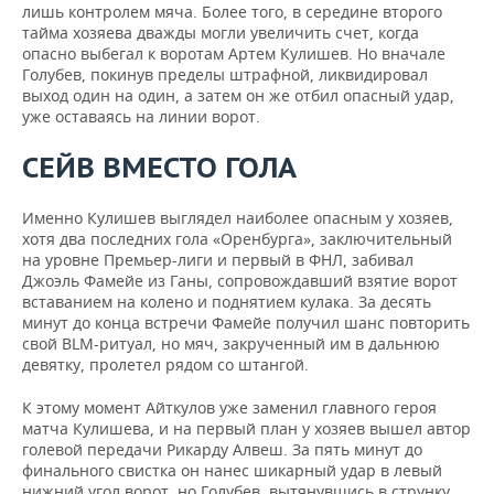
лишь контролем мяча. Более того, в середине второго
тайма хозяева дважды могли увеличить счет, когда
опасно выбегал к воротам Артем Кулишев. Но вначале
Голубев, покинув пределы штрафной, ликвидировал
выход один на один, а затем он же отбил опасный удар,
уже оставаясь на линии ворот.
СЕЙВ ВМЕСТО ГОЛА
Именно Кулишев выглядел наиболее опасным у хозяев,
хотя два последних гола «Оренбурга», заключительный
на уровне Премьер-лиги и первый в ФНЛ, забивал
Джоэль Фамейе из Ганы, сопровождавший взятие ворот
вставанием на колено и поднятием кулака. За десять
минут до конца встречи Фамейе получил шанс повторить
свой BLM-ритуал, но мяч, закрученный им в дальнюю
девятку, пролетел рядом со штангой.
К этому момент Айткулов уже заменил главного героя
матча Кулишева, и на первый план у хозяев вышел автор
голевой передачи Рикарду Алвеш. За пять минут до
финального свистка он нанес шикарный удар в левый
нижний угол ворот, но Голубев, вытянувшись в струнку,